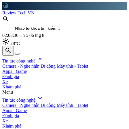
memory
Review Tech VN
search
02:08:32
Th 5 06 thg 8
light_mode
28°C
search
search
arrow_drop_down
Tin tức công nghệ
Camera - Nghe nhìn
Di động
Máy tính - Tablet
Apps - Game
Đánh giá
Xe
Khám phá
Menu
expand_more
Tin tức công nghệ
Camera - Nghe nhìn
Di động
Máy tính - Tablet
Apps - Game
Đánh giá
Xe
Khám phá