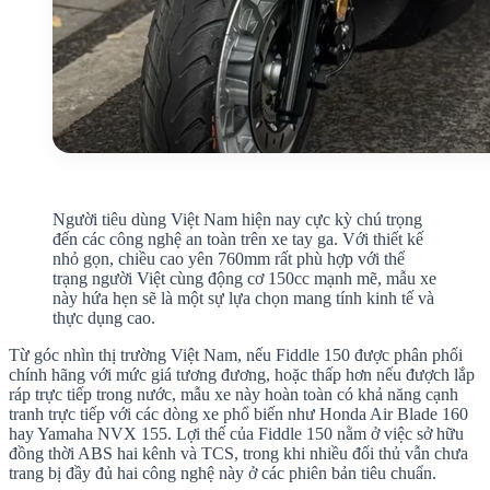
Người tiêu dùng Việt Nam hiện nay cực kỳ chú trọng
đến các công nghệ an toàn trên xe tay ga. Với thiết kế
nhỏ gọn, chiều cao yên 760mm rất phù hợp với thể
trạng người Việt cùng động cơ 150cc mạnh mẽ, mẫu xe
này hứa hẹn sẽ là một sự lựa chọn mang tính kinh tế và
thực dụng cao.
Từ góc nhìn thị trường Việt Nam, nếu Fiddle 150 được phân phối
chính hãng với mức giá tương đương, hoặc thấp hơn nếu đượch lắp
ráp trực tiếp trong nước, mẫu xe này hoàn toàn có khả năng cạnh
tranh trực tiếp với các dòng xe phổ biến như Honda Air Blade 160
hay Yamaha NVX 155. Lợi thế của Fiddle 150 nằm ở việc sở hữu
đồng thời ABS hai kênh và TCS, trong khi nhiều đối thủ vẫn chưa
trang bị đầy đủ hai công nghệ này ở các phiên bản tiêu chuẩn.