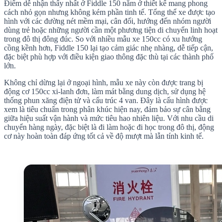
Điểm dễ nhận thấy nhất ở Fiddle 150 nằm ở thiết kế mang phong
cách nhỏ gọn nhưng không kém phần tinh tế. Tổng thể xe được tạo
hình với các đường nét mềm mại, cân đối, hướng đến nhóm người
dùng trẻ hoặc những người cần một phương tiện di chuyển linh hoạt
trong đô thị đông đúc. So với nhiều mẫu xe 150cc có xu hướng
cồng kềnh hơn, Fiddle 150 lại tạo cảm giác nhẹ nhàng, dễ tiếp cận,
đặc biệt phù hợp với điều kiện giao thông đặc thù tại các thành phố
lớn.
Không chỉ dừng lại ở ngoại hình, mẫu xe này còn được trang bị
động cơ 150cc xi-lanh đơn, làm mát bằng dung dịch, sử dụng hệ
thống phun xăng điện tử và cấu trúc 4 van. Đây là cấu hình được
xem là tiêu chuẩn trong phân khúc hiện nay, đảm bảo sự cân bằng
giữa hiệu suất vận hành và mức tiêu hao nhiên liệu. Với nhu cầu di
chuyển hàng ngày, đặc biệt là đi làm hoặc đi học trong đô thị, động
cơ này hoàn toàn đáp ứng tốt cả về độ mượt mà lẫn tính kinh tế.