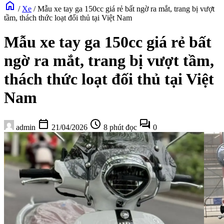
home
/
Xe
/
Mẫu xe tay ga 150cc giá rẻ bất ngờ ra mắt, trang bị vượt
tầm, thách thức loạt đối thủ tại Việt Nam
Mẫu xe tay ga 150cc giá rẻ bất
ngờ ra mắt, trang bị vượt tầm,
thách thức loạt đối thủ tại Việt
Nam
calendar_today
schedule
forum
admin
21/04/2026
8 phút đọc
0