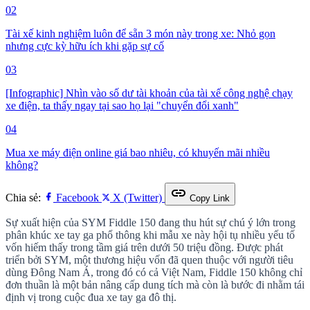
02
Tài xế kinh nghiệm luôn để sẵn 3 món này trong xe: Nhỏ gọn
nhưng cực kỳ hữu ích khi gặp sự cố
03
[Infographic] Nhìn vào số dư tài khoản của tài xế công nghệ chạy
xe điện, ta thấy ngay tại sao họ lại "chuyển đổi xanh"
04
Mua xe máy điện online giá bao nhiêu, có khuyến mãi nhiều
không?
link
Chia sẻ:
Facebook
X (Twitter)
Copy Link
Sự xuất hiện của SYM Fiddle 150 đang thu hút sự chú ý lớn trong
phân khúc xe tay ga phổ thông khi mẫu xe này hội tụ nhiều yếu tố
vốn hiếm thấy trong tầm giá trên dưới 50 triệu đồng. Được phát
triển bởi SYM, một thương hiệu vốn đã quen thuộc với người tiêu
dùng Đông Nam Á, trong đó có cả Việt Nam, Fiddle 150 không chỉ
đơn thuần là một bản nâng cấp dung tích mà còn là bước đi nhằm tái
định vị trong cuộc đua xe tay ga đô thị.