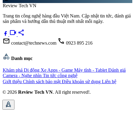
Review Tech VN
Trang tin công nghệ hàng đầu Việt Nam. Cập nhật tin tức, đánh giá
sản phẩm và hướng dẫn thủ thuật mới nhất mỗi ngày.
videocam
share
mail
call
contact@technews.com
0923 895 216
category
Danh mục
Khám phá
Di động
Xe
Apps - Game
Máy tính - Tablet
Đánh giá
Camera - Nghe nhìn
Tin tức công nghệ
Giới thiệu
Chính sách bảo mật
Điều khoản sử dụng
Liên hệ
© 2026
Review Tech VN
. All right reserved!.
rocket