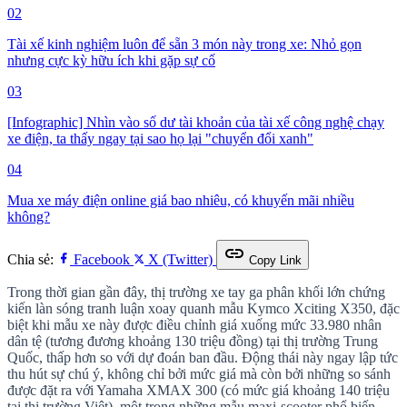
02
Tài xế kinh nghiệm luôn để sẵn 3 món này trong xe: Nhỏ gọn
nhưng cực kỳ hữu ích khi gặp sự cố
03
[Infographic] Nhìn vào số dư tài khoản của tài xế công nghệ chạy
xe điện, ta thấy ngay tại sao họ lại "chuyển đổi xanh"
04
Mua xe máy điện online giá bao nhiêu, có khuyến mãi nhiều
không?
link
Chia sẻ:
Facebook
X (Twitter)
Copy Link
Trong thời gian gần đây, thị trường xe tay ga phân khối lớn chứng
kiến làn sóng tranh luận xoay quanh mẫu Kymco Xciting X350, đặc
biệt khi mẫu xe này được điều chỉnh giá xuống mức 33.980 nhân
dân tệ (tương đương khoảng 130 triệu đồng) tại thị trường Trung
Quốc, thấp hơn so với dự đoán ban đầu. Động thái này ngay lập tức
thu hút sự chú ý, không chỉ bởi mức giá mà còn bởi những so sánh
được đặt ra với Yamaha XMAX 300 (có mức giá khoảng 140 triệu
tại thị trường Việt), một trong những mẫu maxi-scooter phổ biến