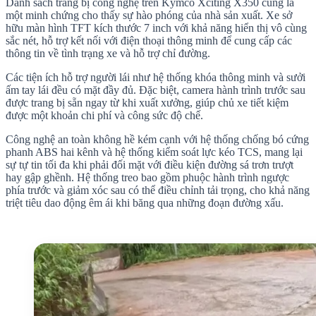
Danh sách trang bị công nghệ trên Kymco Xciting X350 cũng là
một minh chứng cho thấy sự hào phóng của nhà sản xuất. Xe sở
hữu màn hình TFT kích thước 7 inch với khả năng hiển thị vô cùng
sắc nét, hỗ trợ kết nối với điện thoại thông minh để cung cấp các
thông tin về tình trạng xe và hỗ trợ chỉ đường.
Các tiện ích hỗ trợ người lái như hệ thống khóa thông minh và sưởi
ấm tay lái đều có mặt đầy đủ. Đặc biệt, camera hành trình trước sau
được trang bị sẵn ngay từ khi xuất xưởng, giúp chủ xe tiết kiệm
được một khoản chi phí và công sức độ chế.
Công nghệ an toàn không hề kém cạnh với hệ thống chống bó cứng
phanh ABS hai kênh và hệ thống kiểm soát lực kéo TCS, mang lại
sự tự tin tối đa khi phải đối mặt với điều kiện đường sá trơn trượt
hay gập ghềnh. Hệ thống treo bao gồm phuộc hành trình ngược
phía trước và giảm xóc sau có thể điều chỉnh tải trọng, cho khả năng
triệt tiêu dao động êm ái khi băng qua những đoạn đường xấu.