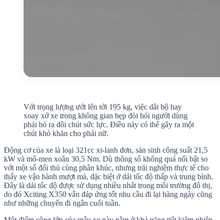
Với trọng lượng ướt lên tới 195 kg, việc dắt bộ hay
xoay xở xe trong không gian hẹp đòi hỏi người dùng
phải bỏ ra đôi chút sức lực. Điều này có thể gây ra một
chút khó khăn cho phái nữ.
Động cơ của xe là loại 321cc xi-lanh đơn, sản sinh công suất 21,5
kW và mô-men xoắn 30,5 Nm. Dù thông số không quá nổi bật so
với một số đối thủ cùng phân khúc, nhưng trải nghiệm thực tế cho
thấy xe vận hành mượt mà, đặc biệt ở dải tốc độ thấp và trung bình.
Đây là dải tốc độ được sử dụng nhiều nhất trong môi trường đô thị,
do đó Xciting X350 vẫn đáp ứng tốt nhu cầu đi lại hàng ngày cũng
như những chuyến đi ngắn cuối tuần.
Một điểm cộng lớn của mẫu xe này nằm ở khả năng tiết kiệm nhiên