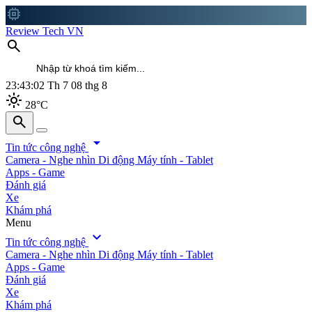
memory
Review Tech VN
search
23:43:03
Th 7 08 thg 8
light_mode
28°C
search
search
arrow_drop_down
Tin tức công nghệ
Camera - Nghe nhìn
Di động
Máy tính - Tablet
Apps - Game
Đánh giá
Xe
Khám phá
Menu
expand_more
Tin tức công nghệ
Camera - Nghe nhìn
Di động
Máy tính - Tablet
Apps - Game
Đánh giá
Xe
Khám phá