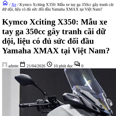
home
/
Xe
/
Kymco Xciting X350: Mẫu xe tay ga 350cc gây tranh cãi
dữ dội, liệu có đủ sức đối đầu Yamaha XMAX tại Việt Nam?
Kymco Xciting X350: Mẫu xe
tay ga 350cc gây tranh cãi dữ
dội, liệu có đủ sức đối đầu
Yamaha XMAX tại Việt Nam?
calendar_today
schedule
forum
admin
21/04/2026
10 phút đọc
0