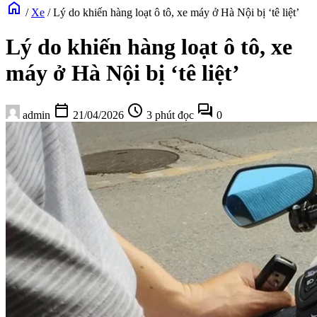
home
/
Xe
/
Lý do khiến hàng loạt ô tô, xe máy ở Hà Nội bị ‘tê liệt’
Lý do khiến hàng loạt ô tô, xe
máy ở Hà Nội bị ‘tê liệt’
calendar_today
schedule
forum
admin
21/04/2026
3 phút đọc
0