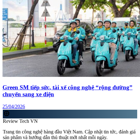
Green SM tiếp sức, tài xế công nghệ “rộng đường”
chuyển sang xe điện
25/04/2026
memory
Review Tech VN
Trang tin công nghệ hàng đầu Việt Nam. Cập nhật tin tức, đánh giá
sản phẩm và hướng dẫn thủ thuật mới nhất mỗi ngày.