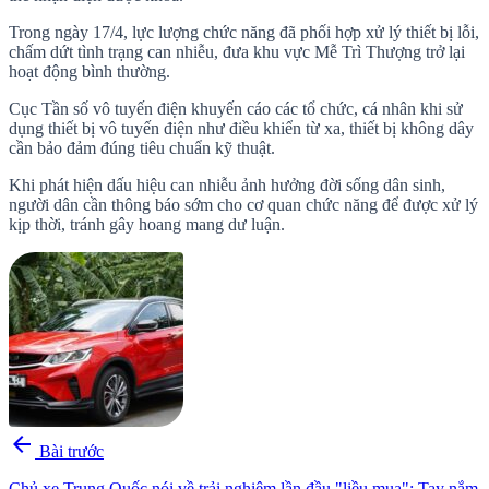
Trong ngày 17/4, lực lượng chức năng đã phối hợp xử lý thiết bị lỗi,
chấm dứt tình trạng can nhiễu, đưa khu vực Mễ Trì Thượng trở lại
hoạt động bình thường.
Cục Tần số vô tuyến điện khuyến cáo các tổ chức, cá nhân khi sử
dụng thiết bị vô tuyến điện như điều khiển từ xa, thiết bị không dây
cần bảo đảm đúng tiêu chuẩn kỹ thuật.
Khi phát hiện dấu hiệu can nhiễu ảnh hưởng đời sống dân sinh,
người dân cần thông báo sớm cho cơ quan chức năng để được xử lý
kịp thời, tránh gây hoang mang dư luận.
arrow_back
Bài trước
Chủ xe Trung Quốc nói về trải nghiệm lần đầu "liều mua": Tay nắm