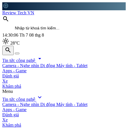
memory
Review Tech VN
search
14:30:08
Th 7 08 thg 8
light_mode
28°C
search
search
arrow_drop_down
Tin tức công nghệ
Camera - Nghe nhìn
Di động
Máy tính - Tablet
Apps - Game
Đánh giá
Xe
Khám phá
Menu
expand_more
Tin tức công nghệ
Camera - Nghe nhìn
Di động
Máy tính - Tablet
Apps - Game
Đánh giá
Xe
Khám phá