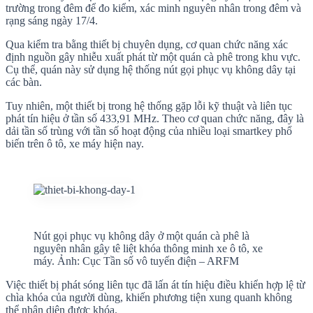
trường trong đêm để đo kiểm, xác minh nguyên nhân trong đêm và
rạng sáng ngày 17/4.
Qua kiểm tra bằng thiết bị chuyên dụng, cơ quan chức năng xác
định nguồn gây nhiễu xuất phát từ một quán cà phê trong khu vực.
Cụ thể, quán này sử dụng hệ thống nút gọi phục vụ không dây tại
các bàn.
Tuy nhiên, một thiết bị trong hệ thống gặp lỗi kỹ thuật và liên tục
phát tín hiệu ở tần số 433,91 MHz. Theo cơ quan chức năng, đây là
dải tần số trùng với tần số hoạt động của nhiều loại smartkey phổ
biến trên ô tô, xe máy hiện nay.
Nút gọi phục vụ không dây ở một quán cà phê là
nguyên nhân gây tê liệt khóa thông minh xe ô tô, xe
máy. Ảnh: Cục Tần số vô tuyến điện – ARFM
Việc thiết bị phát sóng liên tục đã lấn át tín hiệu điều khiển hợp lệ từ
chìa khóa của người dùng, khiến phương tiện xung quanh không
thể nhận diện được khóa.