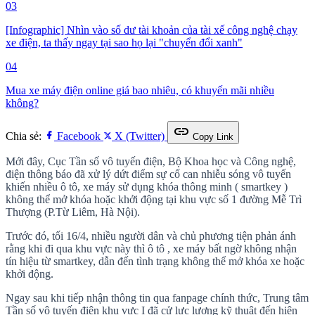
03
[Infographic] Nhìn vào số dư tài khoản của tài xế công nghệ chạy
xe điện, ta thấy ngay tại sao họ lại "chuyển đổi xanh"
04
Mua xe máy điện online giá bao nhiêu, có khuyến mãi nhiều
không?
link
Chia sẻ:
Facebook
X (Twitter)
Copy Link
Mới đây, Cục Tần số vô tuyến điện, Bộ Khoa học và Công nghệ,
điện thông báo đã xử lý dứt điểm sự cố can nhiễu sóng vô tuyến
khiến nhiều ô tô, xe máy sử dụng khóa thông minh ( smartkey )
không thể mở khóa hoặc khởi động tại khu vực số 1 đường Mễ Trì
Thượng (P.Từ Liêm, Hà Nội).
Trước đó, tối 16/4, nhiều người dân và chủ phương tiện phản ánh
rằng khi đi qua khu vực này thì ô tô , xe máy bất ngờ không nhận
tín hiệu từ smartkey, dẫn đến tình trạng không thể mở khóa xe hoặc
khởi động.
Ngay sau khi tiếp nhận thông tin qua fanpage chính thức, Trung tâm
Tần số vô tuyến điện khu vực I đã cử lực lượng kỹ thuật đến hiện