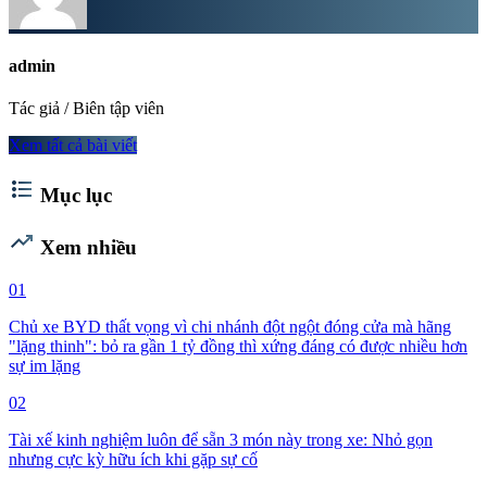
admin
Tác giả / Biên tập viên
Xem tất cả bài viết
format_list_bulleted
Mục lục
trending_up
Xem nhiều
01
Chủ xe BYD thất vọng vì chi nhánh đột ngột đóng cửa mà hãng
"lặng thinh": bỏ ra gần 1 tỷ đồng thì xứng đáng có được nhiều hơn
sự im lặng
02
Tài xế kinh nghiệm luôn để sẵn 3 món này trong xe: Nhỏ gọn
nhưng cực kỳ hữu ích khi gặp sự cố