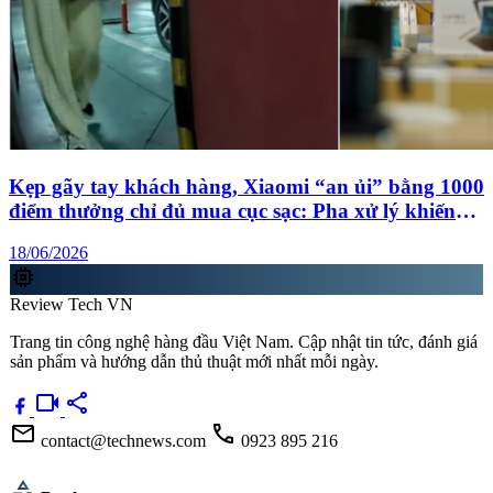
Kẹp gãy tay khách hàng, Xiaomi “an ủi” bằng 1000
điểm thưởng chỉ đủ mua cục sạc: Pha xử lý khiến
nhiều người cạn lời
18/06/2026
memory
Review Tech VN
Trang tin công nghệ hàng đầu Việt Nam. Cập nhật tin tức, đánh giá
sản phẩm và hướng dẫn thủ thuật mới nhất mỗi ngày.
videocam
share
mail
call
contact@technews.com
0923 895 216
category