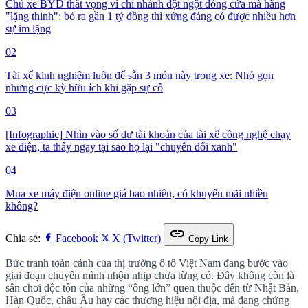
Chủ xe BYD thất vọng vì chi nhánh đột ngột đóng cửa mà hãng
"lặng thinh": bỏ ra gần 1 tỷ đồng thì xứng đáng có được nhiều hơn
sự im lặng
02
Tài xế kinh nghiệm luôn để sẵn 3 món này trong xe: Nhỏ gọn
nhưng cực kỳ hữu ích khi gặp sự cố
03
[Infographic] Nhìn vào số dư tài khoản của tài xế công nghệ chạy
xe điện, ta thấy ngay tại sao họ lại "chuyển đổi xanh"
04
Mua xe máy điện online giá bao nhiêu, có khuyến mãi nhiều
không?
link
Chia sẻ:
Facebook
X (Twitter)
Copy Link
Bức tranh toàn cảnh của thị trường ô tô Việt Nam đang bước vào
giai đoạn chuyển mình nhộn nhịp chưa từng có. Đây không còn là
sân chơi độc tôn của những “ông lớn” quen thuộc đến từ Nhật Bản,
Hàn Quốc, châu Âu hay các thương hiệu nội địa, mà đang chứng