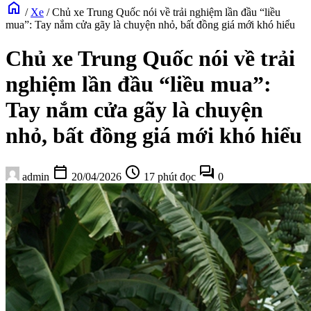
home
/
Xe
/
Chủ xe Trung Quốc nói về trải nghiệm lần đầu “liều
mua”: Tay nắm cửa gãy là chuyện nhỏ, bất đồng giá mới khó hiểu
Chủ xe Trung Quốc nói về trải
nghiệm lần đầu “liều mua”:
Tay nắm cửa gãy là chuyện
nhỏ, bất đồng giá mới khó hiểu
calendar_today
schedule
forum
admin
20/04/2026
17 phút đọc
0