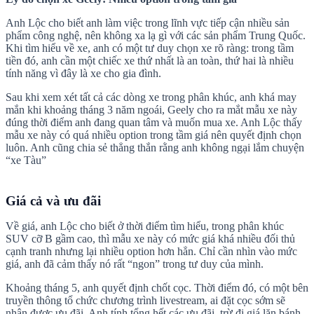
Anh Lộc cho biết anh làm việc trong lĩnh vực tiếp cận nhiều sản
phẩm công nghệ, nên không xa lạ gì với các sản phẩm Trung Quốc.
Khi tìm hiểu về xe, anh có một tư duy chọn xe rõ ràng: trong tầm
tiền đó, anh cần một chiếc xe thứ nhất là an toàn, thứ hai là nhiều
tính năng vì đây là xe cho gia đình.
Sau khi xem xét tất cả các dòng xe trong phân khúc, anh khá may
mắn khi khoảng tháng 3 năm ngoái, Geely cho ra mắt mẫu xe này
đúng thời điểm anh đang quan tâm và muốn mua xe. Anh Lộc thấy
mẫu xe này có quá nhiều option trong tầm giá nên quyết định chọn
luôn. Anh cũng chia sẻ thẳng thắn rằng anh không ngại lắm chuyện
“xe Tàu”
Giá cả và ưu đãi
Về giá, anh Lộc cho biết ở thời điểm tìm hiểu, trong phân khúc
SUV cỡ B gầm cao, thì mẫu xe này có mức giá khá nhiều đối thủ
cạnh tranh nhưng lại nhiều option hơn hẳn. Chỉ cần nhìn vào mức
giá, anh đã cảm thấy nó rất “ngon” trong tư duy của mình.
Khoảng tháng 5, anh quyết định chốt cọc. Thời điểm đó, có một bên
truyền thông tổ chức chương trình livestream, ai đặt cọc sớm sẽ
nhận được ưu đãi. Anh tính tổng hết các ưu đãi, trừ đi giá lăn bánh