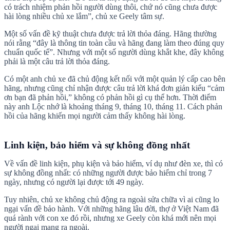
có trách nhiệm phản hồi người dùng thôi, chứ nó cũng chưa được
hài lòng nhiều chủ xe lắm”, chủ xe Geely tâm sự.
Một số vấn đề kỹ thuật chưa được trả lời thỏa đáng. Hãng thường
nói rằng “đây là thông tin toàn cầu và hãng đang làm theo đúng quy
chuẩn quốc tế”. Nhưng với một số người dùng khắt khe, đây không
phải là một câu trả lời thỏa đáng.
Có một anh chủ xe đã chủ động kết nối với một quản lý cấp cao bên
hãng, nhưng cũng chỉ nhận được câu trả lời khá đơn giản kiểu “cảm
ơn bạn đã phản hồi,” không có phản hồi gì cụ thể hơn. Thời điểm
này anh Lộc nhớ là khoảng tháng 9, tháng 10, tháng 11. Cách phản
hồi của hãng khiến mọi người cảm thấy không hài lòng.
Linh kiện, bảo hiểm và sự không đồng nhất
Về vấn đề linh kiện, phụ kiện và bảo hiểm, ví dụ như đèn xe, thì có
sự không đồng nhất: có những người được bảo hiểm chỉ trong 7
ngày, nhưng có người lại được tới 49 ngày.
Tuy nhiên, chủ xe không chủ động ra ngoài sửa chữa vì ai cũng lo
ngại vấn đề bảo hành. Với những hãng lâu đời, thợ ở Việt Nam đã
quá rành với con xe đó rồi, nhưng xe Geely còn khá mới nên mọi
người ngại mang ra ngoài.