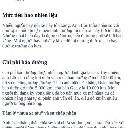
Mức tiêu hao nhiên liệu
Nhiều người hay nói xe này tốn xăng. Anh Lộc thừa nhận so với
những xe hút khí tự nhiên bình thường thì mẫu xe này hơi tốn thật.
Nhưng phải hiểu đây là động cơ turbo, nếu đi trong phố sẽ hơi hao
xăng. Mọi người hay nói đây là xe đô thị nhưng thực tế lại chạy
đường trường ổn hơn.
Chi phí bảo dưỡng
Chi phí bảo dưỡng được nhiều người đánh giá là cao. Tuy nhiên,
anh Lộc cho rằng khi nhìn vào mốc bảo dưỡng ở mốc 10.000 km,
thì so ra cũng tương đương. Theo anh biết, các hãng khác thường
bảo dưỡng ở mốc 5.000 km, còn bên Geely là 10.000 km. Mọi
người thì đang kỳ vọng rằng đã bỏ tiền mua xe mà hãng cứ để
khách hàng phải tự đi phản ánh vấn đề lên, điều đó khiến nhiều
người không hài lòng.
Tâm lý “mua xe tàu” và sự chấp nhận
Anh Lộc thẳng thắn chia sẻ: khi chưa sử dụng xe, chưa tiếp xúc với
nhiều người dùng khác và gặp những vấn đề khác thì anh khá tự tin.