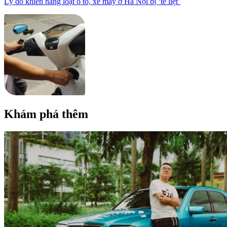
Lý do khiến hàng loạt ô tô, xe máy ở Hà Nội bị ‘tê liệt’
Khám phá thêm