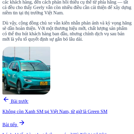
các khách hàng, đến cách phản hồi thiếu cụ thể từ phía hãng — tất
cả đều cho thấy Geely vẫn còn nhiều điều cần cải thiện để xây dựng
niềm tin tại thị trường Việt Nam.
Dù vậy, cộng đồng chủ xe vẫn kiên nhẫn phản ánh và kỳ vọng hãng
sẽ dần hoàn thiện. Với một thương hiệu mới, chất lượng sản phẩm
có thể thu hút khách hàng ban đầu, nhưng chính dịch vụ sau bán
mới là yếu tố quyết định sự gắn bó lâu dài.
arrow_back
Bài trước
Không còn Xanh SM tại Việt Nam, từ giờ là Green SM
arrow_forward
Bài tiếp