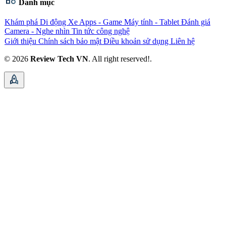
Danh mục
Khám phá
Di động
Xe
Apps - Game
Máy tính - Tablet
Đánh giá
Camera - Nghe nhìn
Tin tức công nghệ
Giới thiệu
Chính sách bảo mật
Điều khoản sử dụng
Liên hệ
© 2026
Review Tech VN
. All right reserved!.
rocket