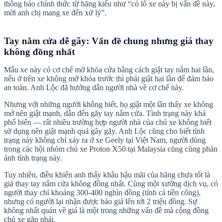
thông báo chính thức từ hãng kiểu như “có lô xe này bị vấn đề này,
mời anh chị mang xe đến xử lý”.
Tay nắm cửa dễ gãy: Vấn đề chung nhưng giá thay
không đồng nhất
Mẫu xe này có cơ chế mở khóa cửa bằng cách giật tay nắm hai lần,
nếu ở trên xe không mở khóa trước thì phải giật hai lần để đảm bảo
an toàn. Anh Lộc đã hướng dẫn người nhà về cơ chế này.
Nhưng với những người không biết, họ giật một lần thấy xe không
mở nên giật mạnh, dẫn đến gãy tay nắm cửa. Tình trạng này khá
phổ biến — rất nhiều trường hợp người nhà của chủ xe không biết
sử dụng nên giật mạnh quá gây gãy. Anh Lộc cũng cho biết tình
trạng này không chỉ xảy ra ở xe Geely tại Việt Nam, người dùng
trong các hội nhóm chủ xe Proton X50 tại Malaysia cũng cũng phản
ánh tình trạng này.
Tuy nhiên, điều khiến anh thấy khâu hậu mãi của hãng chưa tốt là
giá thay tay nắm cửa không đồng nhất. Cùng một xưởng dịch vụ, có
người thay chỉ khoảng 300-400 nghìn đồng (tính cả tiền công),
nhưng có người lại nhận được báo giá lên tới 2 triệu đồng. Sự
không nhất quán về giá là một trong những vấn đề mà cộng đồng
chủ xe gặp phải.