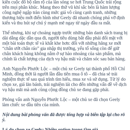
kiến cuộc đổ bộ rầm rộ của làn sóng xe hơi Trung Quốc trải rộng
trên mọi phân khúc. Mang theo thứ vũ khí sắc bén là hàm lượng
công nghệ ngập tràn cùng mức giá vô cùng cạnh tranh, những
thương hiệu mới điển hình như Geely đã nhanh chóng phá vỡ định
kiến và thu hút sự chú ý mạnh mẽ ngay từ ngày đầu ra mắt.
Thế nhưng, khi sự choáng ngợp trước những bản danh sách trang bị
dài dằng dặc dần qua đi, người tiêu dùng bắt đầu phải đối mặt với
một bài toán thực tế và khắt khe hơn: đối với những hãng xe mới
“chân ướt chân ráo” gia nhập thị trường, yếu tố sống còn để giữ
chân khách hàng không nằm ở sự hào nhoáng của sản phẩm, mà
chính là chất lượng của dịch vụ hậu mãi và chăm sóc sau bán hàng.
Anh Nguyễn Phước Lộc – một chủ xe Geely tại thành phố Hồ Chí
Minh, đồng thời là người lần đầu tiên mua ô tô – đã chia sẻ trải
nghiệm thực tế sau quá trình tìm hiểu, mua xe và sử dụng. Từ lý do
chọn xe, giá lăn bánh, trải nghiệm lái cho đến những vấn đề về dịch
vụ hậu mãi mà anh cùng cộng đồng chủ xe đang gặp phải.
Phỏng vấn anh Nguyễn Phước Lộc – một chủ xe đã chọn Geely
làm chiếc xe đầu tiên của mình.
Nội dung bài phỏng vấn đã được tổng hợp và biên tập lại cho rõ
ý.
Lý do chọn xe Geely: Nhiều option trong tầm giá