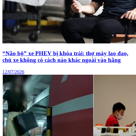
“Não bộ” xe PHEV bị khóa trái: thợ máy lao đao,
chủ xe không có cách nào khác ngoài vào hãng
12/07/2026