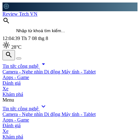
memory
Review Tech VN
search
12:04:41
Th 7 08 thg 8
light_mode
28°C
search
search
arrow_drop_down
Tin tức công nghệ
Camera - Nghe nhìn
Di động
Máy tính - Tablet
Apps - Game
Đánh giá
Xe
Khám phá
Menu
expand_more
Tin tức công nghệ
Camera - Nghe nhìn
Di động
Máy tính - Tablet
Apps - Game
Đánh giá
Xe
Khám phá