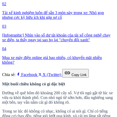
02
Tài xế kinh nghiệm luôn để sẵn 3 món này trong xe: Nhỏ gọn
nhưng cực kỳ hữu ích khi gặp sự cố
03
[Infographic] Nhìn vào số dư tài khoản của tài xế công nghệ chạy
xe điện, ta thấy ngay tại sao họ lại "chuyển đổi xanh"
04
Mua xe máy điện online giá bao nhiêu, có khuyến mãi nhiều
không?
link
Chia sẻ:
Facebook
X (Twitter)
Copy Link
Một buổi chiều không có gì đặc biệt
Đường về quê hôm đó khoảng 200 cây số. Vợ tôi ngủ gật từ lúc xe
vừa ra khỏi thành phố. Con nhỏ ngủ từ sớm hơn, đầu nghiêng sang
một bên, tay vẫn nắm cái gì đó không rõ.
Trong xe lúc đó không có nhạc, không có ai nói gì. Chỉ có tiếng
động cơ chạy đều, tiếng gió lướt qua kính, và cái im lặng rất riêng