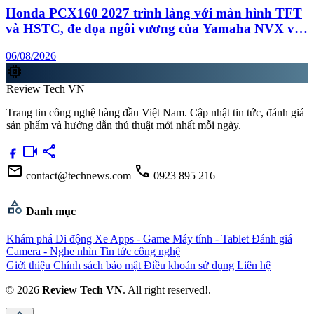
Honda PCX160 2027 trình làng với màn hình TFT
và HSTC, đe dọa ngôi vương của Yamaha NVX và
Honda SH
06/08/2026
memory
Review Tech VN
Trang tin công nghệ hàng đầu Việt Nam. Cập nhật tin tức, đánh giá
sản phẩm và hướng dẫn thủ thuật mới nhất mỗi ngày.
videocam
share
mail
call
contact@technews.com
0923 895 216
category
Danh mục
Khám phá
Di động
Xe
Apps - Game
Máy tính - Tablet
Đánh giá
Camera - Nghe nhìn
Tin tức công nghệ
Giới thiệu
Chính sách bảo mật
Điều khoản sử dụng
Liên hệ
© 2026
Review Tech VN
. All right reserved!.