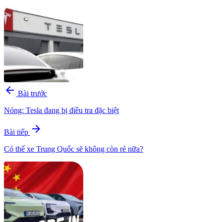
arrow_back
Bài trước
Nóng: Tesla đang bị điều tra đặc biệt
arrow_forward
Bài tiếp
Có thể xe Trung Quốc sẽ không còn rẻ nữa?