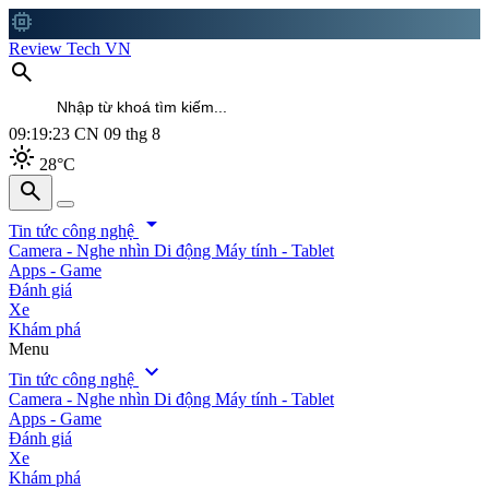
memory
Review Tech VN
search
09:19:26
CN 09 thg 8
light_mode
28°C
search
search
arrow_drop_down
Tin tức công nghệ
Camera - Nghe nhìn
Di động
Máy tính - Tablet
Apps - Game
Đánh giá
Xe
Khám phá
Menu
expand_more
Tin tức công nghệ
Camera - Nghe nhìn
Di động
Máy tính - Tablet
Apps - Game
Đánh giá
Xe
Khám phá