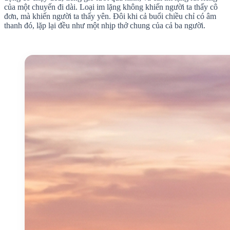
của một chuyến đi dài. Loại im lặng không khiến người ta thấy cô
đơn, mà khiến người ta thấy yên. Đôi khi cả buổi chiều chỉ có âm
thanh đó, lặp lại đều như một nhịp thở chung của cả ba người.