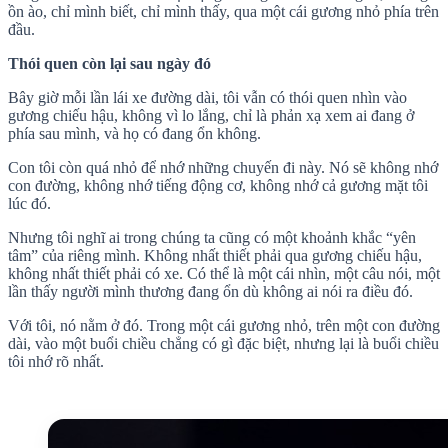
ồn ào, chỉ mình biết, chỉ mình thấy, qua một cái gương nhỏ phía trên
đầu.
Thói quen còn lại sau ngày đó
Bây giờ mỗi lần lái xe đường dài, tôi vẫn có thói quen nhìn vào
gương chiếu hậu, không vì lo lắng, chỉ là phản xạ xem ai đang ở
phía sau mình, và họ có đang ổn không.
Con tôi còn quá nhỏ để nhớ những chuyến đi này. Nó sẽ không nhớ
con đường, không nhớ tiếng động cơ, không nhớ cả gương mặt tôi
lúc đó.
Nhưng tôi nghĩ ai trong chúng ta cũng có một khoảnh khắc “yên
tâm” của riêng mình. Không nhất thiết phải qua gương chiếu hậu,
không nhất thiết phải có xe. Có thể là một cái nhìn, một câu nói, một
lần thấy người mình thương đang ổn dù không ai nói ra điều đó.
Với tôi, nó nằm ở đó. Trong một cái gương nhỏ, trên một con đường
dài, vào một buổi chiều chẳng có gì đặc biệt, nhưng lại là buổi chiều
tôi nhớ rõ nhất.