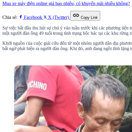
Mua xe máy điện online giá bao nhiêu, có khuyến mãi nhiều không?
link
Chia sẻ:
Facebook
X (Twitter)
Copy Link
Sự việc bắt đầu thu hút sự chú ý vào tuần trước khi các phương tiện t
một người đàn ông 49 tuổi trong tình trạng hốc hác tại các khu rừng 
Khởi nguồn của cuộc giải cứu đến từ một nhóm người dân địa phương.
bất ngờ phát hiện ra người đàn ông. Khi đó, anh đang ngồi tĩnh lặng