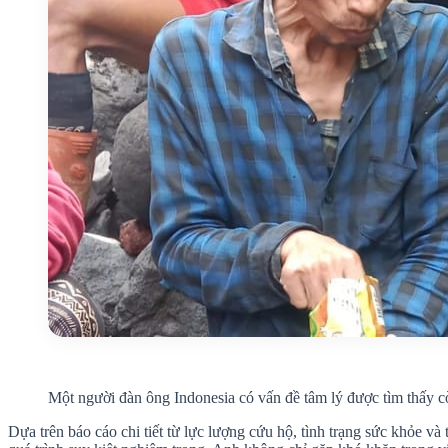
Một người đàn ông Indonesia có vấn đề tâm lý được tìm thấy cò
Dựa trên báo cáo chi tiết từ lực lượng cứu hộ, tình trạng sức khỏe v