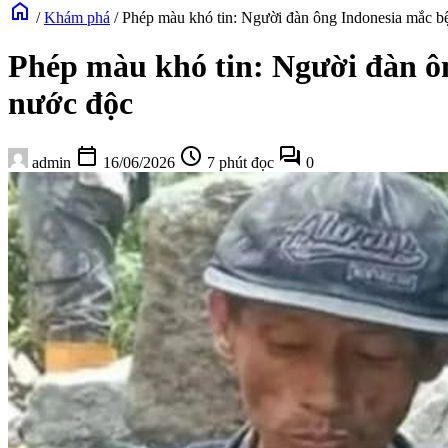
home
/
Khám phá
/
Phép màu khó tin: Người đàn ông Indonesia mắc bệ
Phép màu khó tin: Người đàn ôn
nước độc
calendar_today
schedule
forum
admin
16/06/2026
7 phút đọc
0