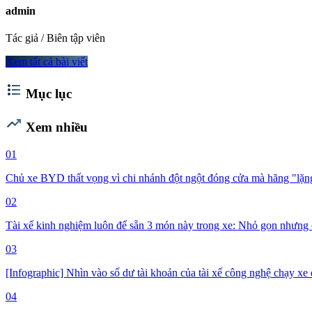
admin
Tác giả / Biên tập viên
Xem tất cả bài viết
format_list_bulleted
Mục lục
trending_up
Xem nhiều
01
Chủ xe BYD thất vọng vì chi nhánh đột ngột đóng cửa mà hãng "lặng 
02
Tài xế kinh nghiệm luôn để sẵn 3 món này trong xe: Nhỏ gọn nhưng 
03
[Infographic] Nhìn vào số dư tài khoản của tài xế công nghệ chạy xe đ
04