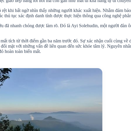
iệc giao tiếp bằng lời nói mà còn gần như mất đi khả năng tự di chuyể
rõ rệt khi bất ngờ nhìn thấy những người khác xuất hiện. Nhằm đảm bảo
các thủ tục xác định danh tính được thực hiện thông qua công nghệ phân
ứu đã nhanh chóng được làm rõ. Đó là Ayi Solehudin, một người đàn ô
mất tích từ thời điểm gần ba năm trước đó. Sự xác nhận cuối cùng về d
ải đối mặt với những vấn đề liên quan đến sức khỏe tâm lý. Nguyên nhân
đó hoàn toàn biến mất.