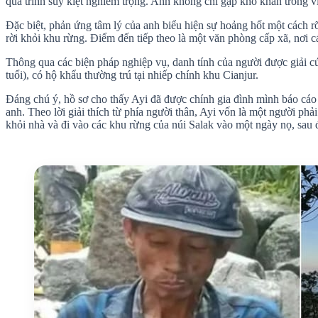
quá trình suy kiệt nghiêm trọng. Anh không chỉ gặp khó khăn trong v
Đặc biệt, phản ứng tâm lý của anh biểu hiện sự hoảng hốt một cách 
rời khỏi khu rừng. Điểm đến tiếp theo là một văn phòng cấp xã, nơi 
Thông qua các biện pháp nghiệp vụ, danh tính của người được giải c
tuổi), có hộ khẩu thường trú tại nhiếp chính khu Cianjur.
Đáng chú ý, hồ sơ cho thấy Ayi đã được chính gia đình mình báo cáo 
anh. Theo lời giải thích từ phía người thân, Ayi vốn là một người ph
khỏi nhà và đi vào các khu rừng của núi Salak vào một ngày nọ, sau 