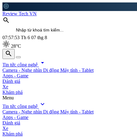
memory
Review Tech VN
search
07:57:55
Th 6 07 thg 8
light_mode
28°C
search
search
arrow_drop_down
Tin tức công nghệ
Camera - Nghe nhìn
Di động
Máy tính - Tablet
Apps - Game
Đánh giá
Xe
Khám phá
Menu
expand_more
Tin tức công nghệ
Camera - Nghe nhìn
Di động
Máy tính - Tablet
Apps - Game
Đánh giá
Xe
Khám phá