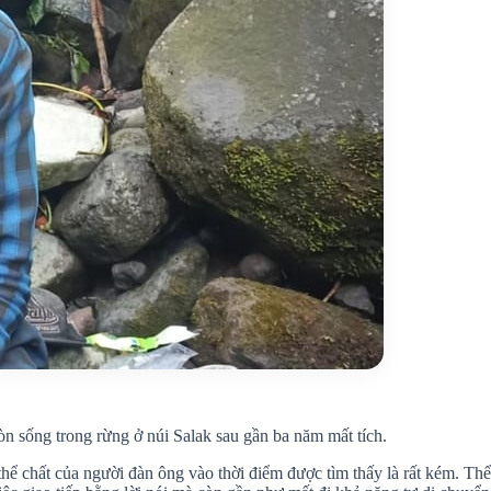
n sống trong rừng ở núi Salak sau gần ba năm mất tích.
à thể chất của người đàn ông vào thời điểm được tìm thấy là rất kém. T