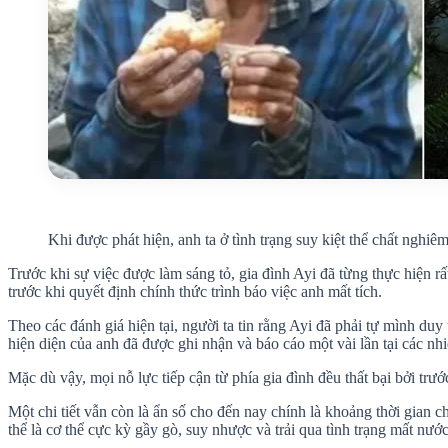
Khi được phát hiện, anh ta ở tình trạng suy kiệt thể chất nghiê
Trước khi sự việc được làm sáng tỏ, gia đình Ayi đã từng thực hiện r
trước khi quyết định chính thức trình báo việc anh mất tích.
Theo các đánh giá hiện tại, người ta tin rằng Ayi đã phải tự mình duy
hiện diện của anh đã được ghi nhận và báo cáo một vài lần tại các nh
Mặc dù vậy, mọi nỗ lực tiếp cận từ phía gia đình đều thất bại bởi trư
Một chi tiết vẫn còn là ẩn số cho đến nay chính là khoảng thời gian c
thể là cơ thể cực kỳ gầy gò, suy nhược và trải qua tình trạng mất nướ