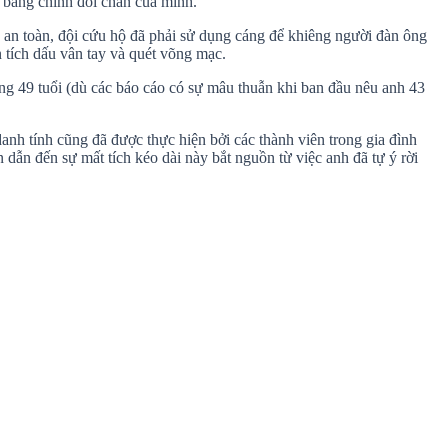
n bằng chính đôi chân của mình.
 an toàn, đội cứu hộ đã phải sử dụng cáng để khiêng người đàn ông
 tích dấu vân tay và quét võng mạc.
ng 49 tuổi (dù các báo cáo có sự mâu thuẫn khi ban đầu nêu anh 43
anh tính cũng đã được thực hiện bởi các thành viên trong gia đình
 dẫn đến sự mất tích kéo dài này bắt nguồn từ việc anh đã tự ý rời