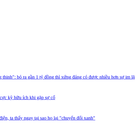
thinh": bỏ ra gần 1 tỷ đồng thì xứng đáng có được nhiều hơn sự im l
cực kỳ hữu ích khi gặp sự cố
iện, ta thấy ngay tại sao họ lại "chuyển đổi xanh"