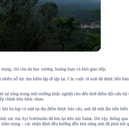
m trọng, chỉ còn da bọc xương, hoảng loạn và khó giao tiếp.
ất nhiều nỗ lực tìm kiếm lặp đi lặp lại. Các cuộc rà soát đã được tiến 
 trì sự sống trong môi trường khắc nghiệt cho đến thời điểm đội cứu hộ
iếp chính khu khác nhau.
ớc khi họ kịp có mặt tại địa điểm được báo cáo, anh đã một lần nữa biế
hính xác mà Ayi Solehudin đã lưu lại trên núi Salak. Dù vậy, thông qua 
c trầm trọng – các nhận định đều hướng đến khả năng anh đã phải trải q