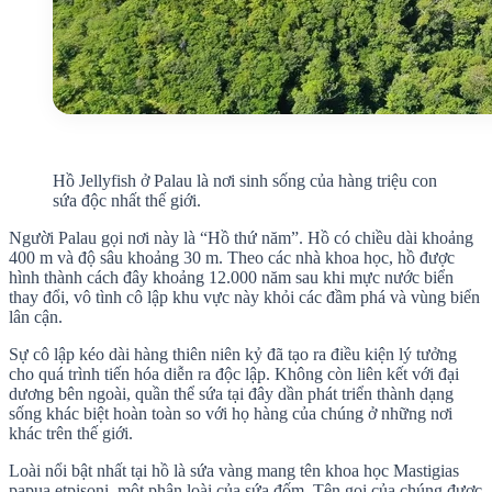
Hồ Jellyfish ở Palau là nơi sinh sống của hàng triệu con
sứa độc nhất thế giới.
Người Palau gọi nơi này là “Hồ thứ năm”. Hồ có chiều dài khoảng
400 m và độ sâu khoảng 30 m. Theo các nhà khoa học, hồ được
hình thành cách đây khoảng 12.000 năm sau khi mực nước biển
thay đổi, vô tình cô lập khu vực này khỏi các đầm phá và vùng biển
lân cận.
Sự cô lập kéo dài hàng thiên niên kỷ đã tạo ra điều kiện lý tưởng
cho quá trình tiến hóa diễn ra độc lập. Không còn liên kết với đại
dương bên ngoài, quần thể sứa tại đây dần phát triển thành dạng
sống khác biệt hoàn toàn so với họ hàng của chúng ở những nơi
khác trên thế giới.
Loài nổi bật nhất tại hồ là sứa vàng mang tên khoa học Mastigias
papua etpisoni, một phân loài của sứa đốm. Tên gọi của chúng được