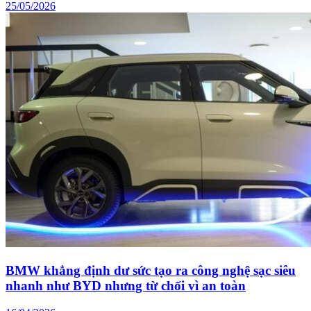
25/05/2026
BMW khẳng định dư sức tạo ra công nghệ sạc siêu
nhanh như BYD nhưng từ chối vì an toàn