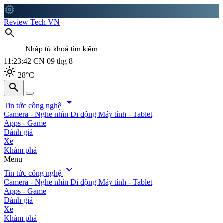
memory
Review Tech VN
search
11:23:44
CN 09 thg 8
light_mode
28°C
search
search
arrow_drop_down
Tin tức công nghệ
Camera - Nghe nhìn
Di động
Máy tính - Tablet
Apps - Game
Đánh giá
Xe
Khám phá
Menu
expand_more
Tin tức công nghệ
Camera - Nghe nhìn
Di động
Máy tính - Tablet
Apps - Game
Đánh giá
Xe
Khám phá