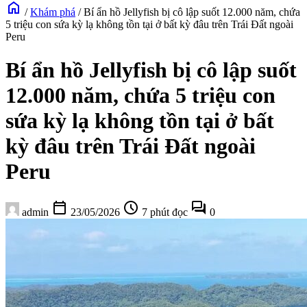
home
/
Khám phá
/
Bí ẩn hồ Jellyfish bị cô lập suốt 12.000 năm, chứa
5 triệu con sứa kỳ lạ không tồn tại ở bất kỳ đâu trên Trái Đất ngoài
Peru
Bí ẩn hồ Jellyfish bị cô lập suốt
12.000 năm, chứa 5 triệu con
sứa kỳ lạ không tồn tại ở bất
kỳ đâu trên Trái Đất ngoài
Peru
calendar_today
schedule
forum
admin
23/05/2026
7 phút đọc
0