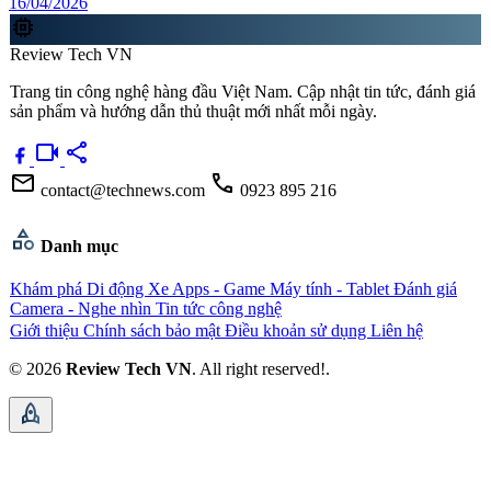
16/04/2026
memory
Review Tech VN
Trang tin công nghệ hàng đầu Việt Nam. Cập nhật tin tức, đánh giá
sản phẩm và hướng dẫn thủ thuật mới nhất mỗi ngày.
videocam
share
mail
call
contact@technews.com
0923 895 216
category
Danh mục
Khám phá
Di động
Xe
Apps - Game
Máy tính - Tablet
Đánh giá
Camera - Nghe nhìn
Tin tức công nghệ
Giới thiệu
Chính sách bảo mật
Điều khoản sử dụng
Liên hệ
© 2026
Review Tech VN
. All right reserved!.
rocket