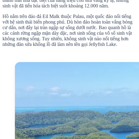
thành mái nhà đặc biệt của hàng triệu con sứa vàng kỳ lạ, những
sinh vật đã tiến hóa tách biệt suốt khoảng 12.000 năm.
Hồ nằm trên đảo đá Eil Malk thuộc Palau, một quốc đảo nổi tiếng
với hệ sinh thái biển phong phú. Dù hòn đảo hoàn toàn vắng bóng
cư dân, nơi đây lại tràn ngập sự sống dưới nước. Bao quanh hồ là
các cánh rừng ngập mặn dày đặc, nơi sinh sống của vô số sinh vật
không xương sống. Tuy nhiên, không sinh vật nào nổi tiếng hơn
những đàn sứa khổng lồ đã làm nên tên gọi Jellyfish Lake.