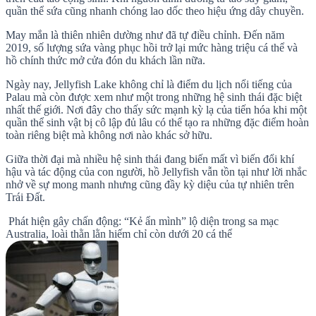
quần thể sứa cũng nhanh chóng lao dốc theo hiệu ứng dây chuyền.
May mắn là thiên nhiên dường như đã tự điều chỉnh. Đến năm
2019, số lượng sứa vàng phục hồi trở lại mức hàng triệu cá thể và
hồ chính thức mở cửa đón du khách lần nữa.
Ngày nay, Jellyfish Lake không chỉ là điểm du lịch nổi tiếng của
Palau mà còn được xem như một trong những hệ sinh thái đặc biệt
nhất thế giới. Nơi đây cho thấy sức mạnh kỳ lạ của tiến hóa khi một
quần thể sinh vật bị cô lập đủ lâu có thể tạo ra những đặc điểm hoàn
toàn riêng biệt mà không nơi nào khác sở hữu.
Giữa thời đại mà nhiều hệ sinh thái đang biến mất vì biến đổi khí
hậu và tác động của con người, hồ Jellyfish vẫn tồn tại như lời nhắc
nhở về sự mong manh nhưng cũng đầy kỳ diệu của tự nhiên trên
Trái Đất.
Phát hiện gây chấn động: “Kẻ ẩn mình” lộ diện trong sa mạc
Australia, loài thằn lằn hiếm chỉ còn dưới 20 cá thể