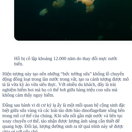
Hồ bị cô lập khoảng 12.000 năm do thay đổi mực nước
biển.
Hiện tượng này tạo nên những “bức tường sứa” khổng lồ chuyển
động đồng loạt trong làn nước trong vắt, tạo ra cảnh tượng được mô
tả là vừa kỳ ảo vừa siêu thực. Với nhiều du khách, đây là trải
nghiệm hiếm hoi mà họ có thể bơi giữa hàng triệu con sứa mà
không cảm thấy nguy hiểm.
Đằng sau hành vi di cư kỳ lạ ấy là một mối quan hệ cộng sinh đặc
biệt giữa sứa vàng và các loài tảo đơn bào dinoflagellate sống bên
trong mô cơ thể của chúng. Khi sứa nổi gần mặt nước và liên tục
xoay chuyển cơ thể, tảo nhận được lượng ánh sáng cần thiết để
quang hợp. Đổi lại, lượng đường sinh ra từ quá trình này sẽ được
chia sẻ với sứa chủ.