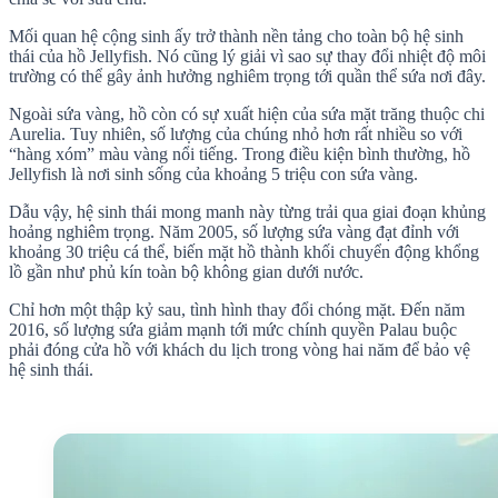
Mối quan hệ cộng sinh ấy trở thành nền tảng cho toàn bộ hệ sinh
thái của hồ Jellyfish. Nó cũng lý giải vì sao sự thay đổi nhiệt độ môi
trường có thể gây ảnh hưởng nghiêm trọng tới quần thể sứa nơi đây.
Ngoài sứa vàng, hồ còn có sự xuất hiện của sứa mặt trăng thuộc chi
Aurelia. Tuy nhiên, số lượng của chúng nhỏ hơn rất nhiều so với
“hàng xóm” màu vàng nổi tiếng. Trong điều kiện bình thường, hồ
Jellyfish là nơi sinh sống của khoảng 5 triệu con sứa vàng.
Dẫu vậy, hệ sinh thái mong manh này từng trải qua giai đoạn khủng
hoảng nghiêm trọng. Năm 2005, số lượng sứa vàng đạt đỉnh với
khoảng 30 triệu cá thể, biến mặt hồ thành khối chuyển động khổng
lồ gần như phủ kín toàn bộ không gian dưới nước.
Chỉ hơn một thập kỷ sau, tình hình thay đổi chóng mặt. Đến năm
2016, số lượng sứa giảm mạnh tới mức chính quyền Palau buộc
phải đóng cửa hồ với khách du lịch trong vòng hai năm để bảo vệ
hệ sinh thái.