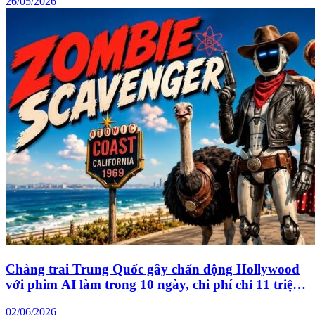
26/05/2026
Chàng trai Trung Quốc gây chấn động Hollywood
với phim AI làm trong 10 ngày, chi phí chỉ 11 triệu
đồng
02/06/2026