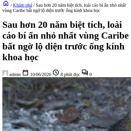
home
/
Khám phá
/
Sau hơn 20 năm biệt tích, loài cáo bí ẩn nhỏ nhất
vùng Caribe bất ngờ lộ diện trước ống kính khoa học
Sau hơn 20 năm biệt tích, loài
cáo bí ẩn nhỏ nhất vùng Caribe
bất ngờ lộ diện trước ống kính
khoa học
calendar_today
schedule
forum
admin
10/06/2026
8 phút đọc
0