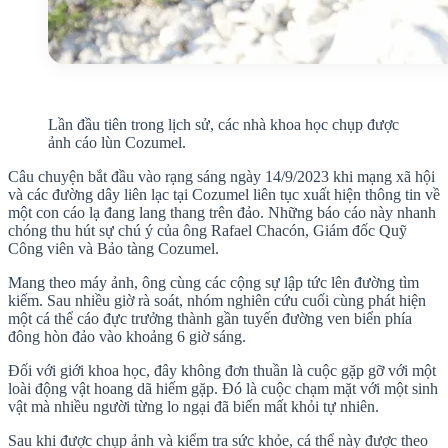
Lần đầu tiên trong lịch sử, các nhà khoa học chụp được
ảnh cáo lùn Cozumel.
Câu chuyện bắt đầu vào rạng sáng ngày 14/9/2023 khi mạng xã hội
và các đường dây liên lạc tại Cozumel liên tục xuất hiện thông tin về
một con cáo lạ đang lang thang trên đảo. Những báo cáo này nhanh
chóng thu hút sự chú ý của ông Rafael Chacón, Giám đốc Quỹ
Công viên và Bảo tàng Cozumel.
Mang theo máy ảnh, ông cùng các cộng sự lập tức lên đường tìm
kiếm. Sau nhiều giờ rà soát, nhóm nghiên cứu cuối cùng phát hiện
một cá thể cáo đực trưởng thành gần tuyến đường ven biển phía
đông hòn đảo vào khoảng 6 giờ sáng.
Đối với giới khoa học, đây không đơn thuần là cuộc gặp gỡ với một
loài động vật hoang dã hiếm gặp. Đó là cuộc chạm mặt với một sinh
vật mà nhiều người từng lo ngại đã biến mất khỏi tự nhiên.
Sau khi được chụp ảnh và kiểm tra sức khỏe, cá thể này được theo