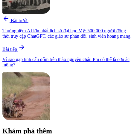
arrow_back
Bài trước
Thử nghiệm AI lớn nhất lịch sử đại học Mỹ: 500.000 người đồng
thời truy cập ChatGPT, các giáo sư phản đối, sinh viên hoang mang
arrow_forward
Bài tiếp
Vì sao gặp linh cẩu đốm trên thảo nguyên châu Phi có thể là cơn ác
mộng?
Khám phá thêm