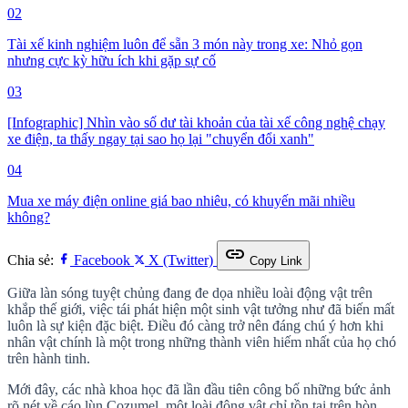
02
Tài xế kinh nghiệm luôn để sẵn 3 món này trong xe: Nhỏ gọn
nhưng cực kỳ hữu ích khi gặp sự cố
03
[Infographic] Nhìn vào số dư tài khoản của tài xế công nghệ chạy
xe điện, ta thấy ngay tại sao họ lại "chuyển đổi xanh"
04
Mua xe máy điện online giá bao nhiêu, có khuyến mãi nhiều
không?
link
Chia sẻ:
Facebook
X (Twitter)
Copy Link
Giữa làn sóng tuyệt chủng đang đe dọa nhiều loài động vật trên
khắp thế giới, việc tái phát hiện một sinh vật tưởng như đã biến mất
luôn là sự kiện đặc biệt. Điều đó càng trở nên đáng chú ý hơn khi
nhân vật chính là một trong những thành viên hiếm nhất của họ chó
trên hành tinh.
Mới đây, các nhà khoa học đã lần đầu tiên công bố những bức ảnh
rõ nét về cáo lùn Cozumel, một loài động vật chỉ tồn tại trên hòn