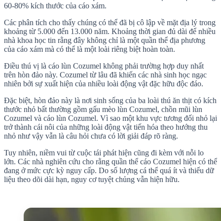
60-80% kích thước của cáo xám.
Các phân tích cho thấy chúng có thể đã bị cô lập về mặt địa lý trong
khoảng từ 5.000 đến 13.000 năm. Khoảng thời gian đủ dài để nhiều
nhà khoa học tin rằng đây không chỉ là một quần thể địa phương
của cáo xám mà có thể là một loài riêng biệt hoàn toàn.
Điều thú vị là cáo lùn Cozumel không phải trường hợp duy nhất
trên hòn đảo này. Cozumel từ lâu đã khiến các nhà sinh học ngạc
nhiên bởi sự xuất hiện của nhiều loài động vật đặc hữu độc đáo.
Đặc biệt, hòn đảo này là nơi sinh sống của ba loài thú ăn thịt có kích
thước nhỏ bất thường gồm gấu mèo lùn Cozumel, chồn mũi lùn
Cozumel và cáo lùn Cozumel. Vì sao một khu vực tương đối nhỏ lại
trở thành cái nôi của những loài động vật tiến hóa theo hướng thu
nhỏ như vậy vẫn là câu hỏi chưa có lời giải đáp rõ ràng.
Tuy nhiên, niềm vui từ cuộc tái phát hiện cũng đi kèm với nỗi lo
lớn. Các nhà nghiên cứu cho rằng quần thể cáo Cozumel hiện có thể
đang ở mức cực kỳ nguy cấp. Do số lượng cá thể quá ít và thiếu dữ
liệu theo dõi dài hạn, nguy cơ tuyệt chủng vẫn hiện hữu.