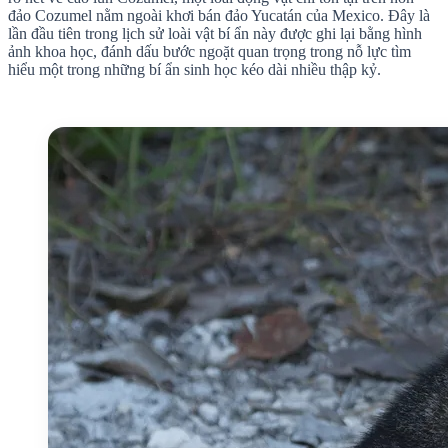
đảo Cozumel nằm ngoài khơi bán đảo Yucatán của Mexico. Đây là
lần đầu tiên trong lịch sử loài vật bí ẩn này được ghi lại bằng hình
ảnh khoa học, đánh dấu bước ngoặt quan trọng trong nỗ lực tìm
hiểu một trong những bí ẩn sinh học kéo dài nhiều thập kỷ.