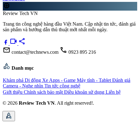
memory
Review Tech VN
Trang tin công nghệ hàng đầu Việt Nam. Cập nhật tin tức, đánh giá
sản phẩm và hướng dẫn thủ thuật mới nhất mỗi ngày.
videocam
share
mail
call
contact@technews.com
0923 895 216
category
Danh mục
Khám phá
Di động
Xe
Apps - Game
Máy tính - Tablet
Đánh giá
Camera - Nghe nhìn
Tin tức công nghệ
Giới thiệu
Chính sách bảo mật
Điều khoản sử dụng
Liên hệ
© 2026
Review Tech VN
. All right reserved!.
rocket