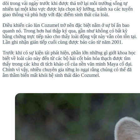
dõi trong vài ngày trước khi được thả trở lại môi trường sống tự
nhiên tại một khu vực được lựa chọn kỹ lưỡng, tránh xa các tuyến
giao thông và phù hợp với đặc điểm sinh thái của loài.
Điều khiến cáo lùn Cozumel trở nên đặc biệt nằm ở sự bí ẩn bao
quanh nó. Trong hơn hai thập kỷ qua, gần như không có bất kỳ
bằng chứng trực tiếp nào cho thấy loài động vật này vẫn còn tồn tại.
Lần ghi nhận gián tiếp cuối cùng được báo cáo từ năm 2001.
Trước khi có sự kiện tái phát hiện, phần lớn những gì giới khoa học
biết về loài cáo này đến từ các bộ hài cốt bán hóa thạch được tìm
thấy trong các khu di tích khảo cổ của nền văn minh Maya cổ đại.
Chính vì vậy, nhiều chuyên gia từng lo ngại rằng chúng có thể đã
âm thầm biến mất khỏi hệ sinh thái đảo Cozumel.