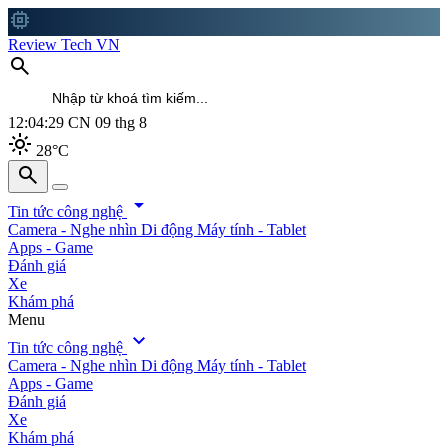
memory
Review Tech VN
search
12:04:31
CN 09 thg 8
light_mode
28°C
search
search
arrow_drop_down
Tin tức công nghệ
Camera - Nghe nhìn
Di động
Máy tính - Tablet
Apps - Game
Đánh giá
Xe
Khám phá
Menu
expand_more
Tin tức công nghệ
Camera - Nghe nhìn
Di động
Máy tính - Tablet
Apps - Game
Đánh giá
Xe
Khám phá