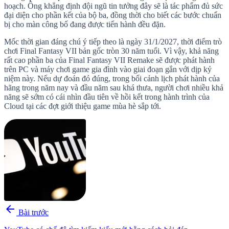
hoạch. Ông khẳng định đội ngũ tin tưởng đây sẽ là tác phẩm đủ sức
đại diện cho phần kết của bộ ba, đồng thời cho biết các bước chuẩn
bị cho màn công bố đang được tiến hành đều đặn.
Mốc thời gian đáng chú ý tiếp theo là ngày 31/1/2027, thời điểm trò
chơi Final Fantasy VII bản gốc tròn 30 năm tuổi. Vì vậy, khả năng
rất cao phần ba của Final Fantasy VII Remake sẽ được phát hành
trên PC và máy chơi game gia đình vào giai đoạn gắn với dịp kỷ
niệm này. Nếu dự đoán đó đúng, trong bối cảnh lịch phát hành của
hãng trong năm nay và đầu năm sau khá thưa, người chơi nhiều khả
năng sẽ sớm có cái nhìn đầu tiên về hồi kết trong hành trình của
Cloud tại các đợt giới thiệu game mùa hè sắp tới.
arrow_back
Bài trước