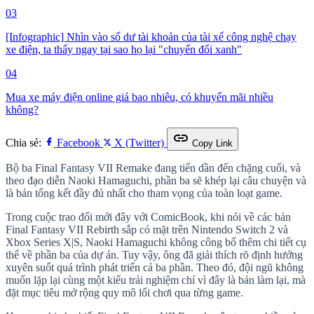
03
[Infographic] Nhìn vào số dư tài khoản của tài xế công nghệ chạy
xe điện, ta thấy ngay tại sao họ lại "chuyển đổi xanh"
04
Mua xe máy điện online giá bao nhiêu, có khuyến mãi nhiều
không?
link
Chia sẻ:
Facebook
X (Twitter)
Copy Link
Bộ ba Final Fantasy VII Remake đang tiến dần đến chặng cuối, và
theo đạo diễn Naoki Hamaguchi, phần ba sẽ khép lại câu chuyện và
là bản tổng kết đầy đủ nhất cho tham vọng của toàn loạt game.
Trong cuộc trao đổi mới đây với ComicBook, khi nói về các bản
Final Fantasy VII Rebirth sắp có mặt trên Nintendo Switch 2 và
Xbox Series X|S, Naoki Hamaguchi không công bố thêm chi tiết cụ
thể về phần ba của dự án. Tuy vậy, ông đã giải thích rõ định hướng
xuyên suốt quá trình phát triển cả ba phần. Theo đó, đội ngũ không
muốn lặp lại cùng một kiểu trải nghiệm chỉ vì đây là bản làm lại, mà
đặt mục tiêu mở rộng quy mô lối chơi qua từng game.