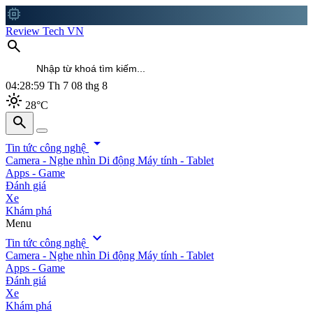
memory
Review Tech VN
search
04:29:01
Th 7 08 thg 8
light_mode
28°C
search
search
arrow_drop_down
Tin tức công nghệ
Camera - Nghe nhìn
Di động
Máy tính - Tablet
Apps - Game
Đánh giá
Xe
Khám phá
Menu
expand_more
Tin tức công nghệ
Camera - Nghe nhìn
Di động
Máy tính - Tablet
Apps - Game
Đánh giá
Xe
Khám phá