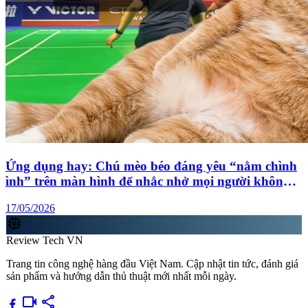
Ứng dụng hay: Chú mèo béo đáng yêu “nằm chình
ình” trên màn hình để nhắc nhở mọi người không
lướt mạng xã hội nữa
17/05/2026
memory
Review Tech VN
Trang tin công nghệ hàng đầu Việt Nam. Cập nhật tin tức, đánh giá
sản phẩm và hướng dẫn thủ thuật mới nhất mỗi ngày.
videocam
share