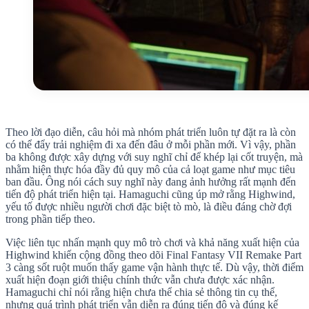
Theo lời đạo diễn, câu hỏi mà nhóm phát triển luôn tự đặt ra là còn
có thể đẩy trải nghiệm đi xa đến đâu ở mỗi phần mới. Vì vậy, phần
ba không được xây dựng với suy nghĩ chỉ để khép lại cốt truyện, mà
nhằm hiện thực hóa đầy đủ quy mô của cả loạt game như mục tiêu
ban đầu. Ông nói cách suy nghĩ này đang ảnh hưởng rất mạnh đến
tiến độ phát triển hiện tại. Hamaguchi cũng úp mở rằng Highwind,
yếu tố được nhiều người chơi đặc biệt tò mò, là điều đáng chờ đợi
trong phần tiếp theo.
Việc liên tục nhấn mạnh quy mô trò chơi và khả năng xuất hiện của
Highwind khiến cộng đồng theo dõi Final Fantasy VII Remake Part
3 càng sốt ruột muốn thấy game vận hành thực tế. Dù vậy, thời điểm
xuất hiện đoạn giới thiệu chính thức vẫn chưa được xác nhận.
Hamaguchi chỉ nói rằng hiện chưa thể chia sẻ thông tin cụ thể,
nhưng quá trình phát triển vẫn diễn ra đúng tiến độ và đúng kế