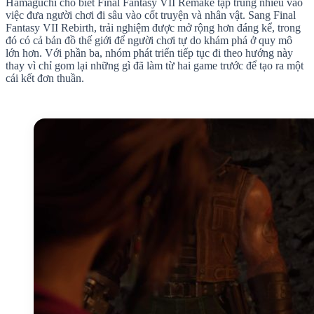
Hamaguchi cho biết Final Fantasy VII Remake tập trung nhiều vào
việc đưa người chơi đi sâu vào cốt truyện và nhân vật. Sang Final
Fantasy VII Rebirth, trải nghiệm được mở rộng hơn đáng kể, trong
đó có cả bản đồ thế giới để người chơi tự do khám phá ở quy mô
lớn hơn. Với phần ba, nhóm phát triển tiếp tục đi theo hướng này
thay vì chỉ gom lại những gì đã làm từ hai game trước để tạo ra một
cái kết đơn thuần.