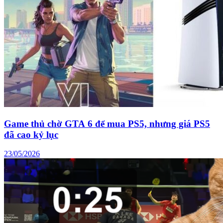
Game thủ chờ GTA 6 để mua PS5, nhưng giá PS5
đã cao kỷ lục
23/05/2026