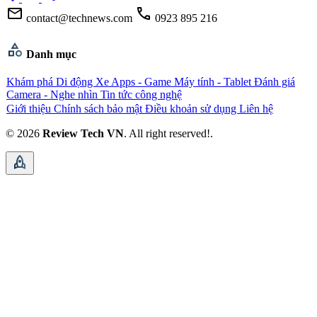
mail
call
contact@technews.com
0923 895 216
category
Danh mục
Khám phá
Di động
Xe
Apps - Game
Máy tính - Tablet
Đánh giá
Camera - Nghe nhìn
Tin tức công nghệ
Giới thiệu
Chính sách bảo mật
Điều khoản sử dụng
Liên hệ
© 2026
Review Tech VN
. All right reserved!.
rocket