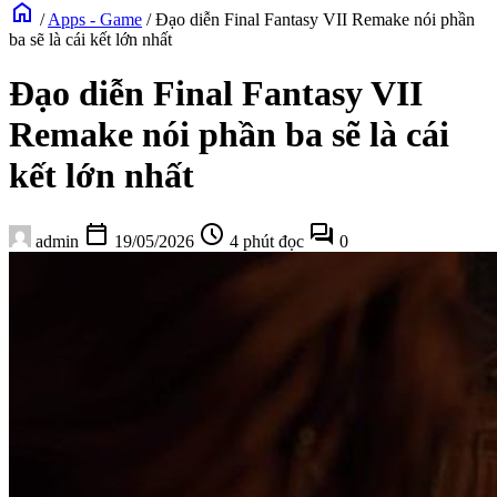
home
/
Apps - Game
/
Đạo diễn Final Fantasy VII Remake nói phần
ba sẽ là cái kết lớn nhất
Đạo diễn Final Fantasy VII
Remake nói phần ba sẽ là cái
kết lớn nhất
calendar_today
schedule
forum
admin
19/05/2026
4 phút đọc
0