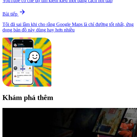
YouTube có chế độ tìm kiếm kiểu mới bằng cách hỏi đáp
arrow_forward
Bài tiếp
Tôi đã sai lầm khi cho rằng Google Maps là chỉ đường tốt nhất, ứng
dụng bản đồ này dùng hay hơn nhiều
Khám phá thêm