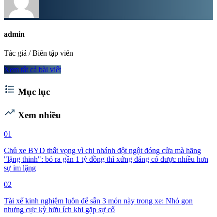
admin
Tác giả / Biên tập viên
Xem tất cả bài viết
format_list_bulleted
Mục lục
trending_up
Xem nhiều
01
Chủ xe BYD thất vọng vì chi nhánh đột ngột đóng cửa mà hãng
"lặng thinh": bỏ ra gần 1 tỷ đồng thì xứng đáng có được nhiều hơn
sự im lặng
02
Tài xế kinh nghiệm luôn để sẵn 3 món này trong xe: Nhỏ gọn
nhưng cực kỳ hữu ích khi gặp sự cố