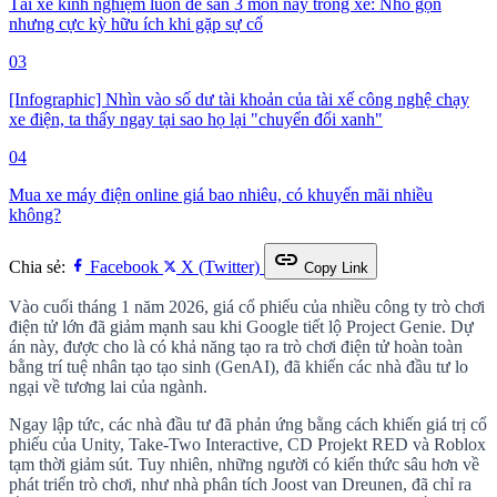
Tài xế kinh nghiệm luôn để sẵn 3 món này trong xe: Nhỏ gọn
nhưng cực kỳ hữu ích khi gặp sự cố
03
[Infographic] Nhìn vào số dư tài khoản của tài xế công nghệ chạy
xe điện, ta thấy ngay tại sao họ lại "chuyển đổi xanh"
04
Mua xe máy điện online giá bao nhiêu, có khuyến mãi nhiều
không?
link
Chia sẻ:
Facebook
X (Twitter)
Copy Link
Vào cuối tháng 1 năm 2026, giá cổ phiếu của nhiều công ty trò chơi
điện tử lớn đã giảm mạnh sau khi Google tiết lộ Project Genie. Dự
án này, được cho là có khả năng tạo ra trò chơi điện tử hoàn toàn
bằng trí tuệ nhân tạo tạo sinh (GenAI), đã khiến các nhà đầu tư lo
ngại về tương lai của ngành.
Ngay lập tức, các nhà đầu tư đã phản ứng bằng cách khiến giá trị cổ
phiếu của Unity, Take-Two Interactive, CD Projekt RED và Roblox
tạm thời giảm sút. Tuy nhiên, những người có kiến thức sâu hơn về
phát triển trò chơi, như nhà phân tích Joost van Dreunen, đã chỉ ra