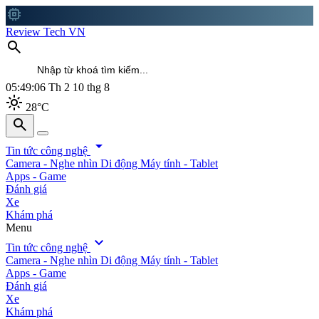
memory
Review Tech VN
search
05:49:08
Th 2 10 thg 8
light_mode
28°C
search
search
arrow_drop_down
Tin tức công nghệ
Camera - Nghe nhìn
Di động
Máy tính - Tablet
Apps - Game
Đánh giá
Xe
Khám phá
Menu
expand_more
Tin tức công nghệ
Camera - Nghe nhìn
Di động
Máy tính - Tablet
Apps - Game
Đánh giá
Xe
Khám phá