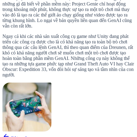
những gì đã biết về phần mềm này: Project Genie chỉ hoạt động
trong khoảng một phút, không thực sự tạo ra một trò chơi mà thay
vào đó là tạo ra các thế giới ảo chạy giống như video được tạo ra
từng khung hình. Lo ngại về bản quyền liên quan đến GenAI cũng
vẫn còn rất lớn.
Ngay cả khi các nhà sản xuất công cụ game như Unity đang phát
triển các công cụ được cho là có khả năng tạo ra toàn bộ trò chơi
thông qua các câu lệnh GenAI, thì theo quan điểm của Dreunen, rất
khó có khả năng người chơi sẽ muốn chơi một trò chơi được tạo
hoàn toàn bằng phần mềm GenAI. Những công cụ này không thể
tạo ra những tựa game phức tạp như Grand Theft Auto VI hay Clair
Obscur: Expedition 33, vốn đòi hỏi sự sáng tạo và tầm nhìn của con
người.
arrow_back