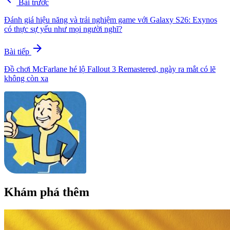
Bài trước
Đánh giá hiệu năng và trải nghiệm game với Galaxy S26: Exynos
có thực sự yếu như mọi người nghĩ?
arrow_forward
Bài tiếp
Đồ chơi McFarlane hé lộ Fallout 3 Remastered, ngày ra mắt có lẽ
không còn xa
Khám phá thêm