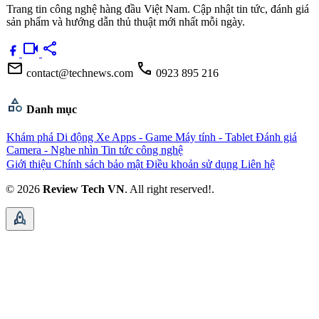
Trang tin công nghệ hàng đầu Việt Nam. Cập nhật tin tức, đánh giá
sản phẩm và hướng dẫn thủ thuật mới nhất mỗi ngày.
videocam
share
mail
call
contact@technews.com
0923 895 216
category
Danh mục
Khám phá
Di động
Xe
Apps - Game
Máy tính - Tablet
Đánh giá
Camera - Nghe nhìn
Tin tức công nghệ
Giới thiệu
Chính sách bảo mật
Điều khoản sử dụng
Liên hệ
© 2026
Review Tech VN
. All right reserved!.
rocket