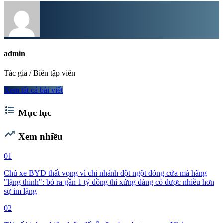
admin
Tác giả / Biên tập viên
Xem tất cả bài viết
format_list_bulleted
Mục lục
trending_up
Xem nhiều
01
Chủ xe BYD thất vọng vì chi nhánh đột ngột đóng cửa mà hãng
"lặng thinh": bỏ ra gần 1 tỷ đồng thì xứng đáng có được nhiều hơn
sự im lặng
02