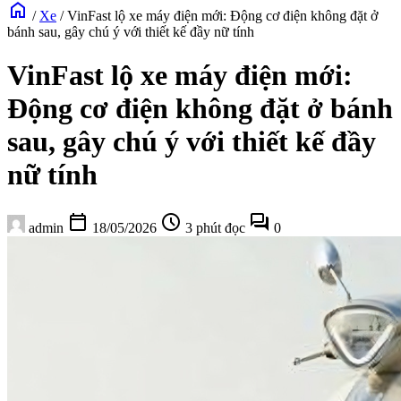
home
/
Xe
/
VinFast lộ xe máy điện mới: Động cơ điện không đặt ở
bánh sau, gây chú ý với thiết kế đầy nữ tính
VinFast lộ xe máy điện mới:
Động cơ điện không đặt ở bánh
sau, gây chú ý với thiết kế đầy
nữ tính
calendar_today
schedule
forum
admin
18/05/2026
3 phút đọc
0