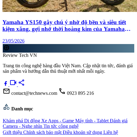
Yamaha YS150 gây chú ý nhờ độ bền và siêu tiết
kiệm xăng, gợi nhớ thời hoàng kim của Yamaha
FZ-S tại Việt Nam
23/05/2026
memory
Review Tech VN
Trang tin công nghệ hàng đầu Việt Nam. Cập nhật tin tức, đánh giá
sản phẩm và hướng dẫn thủ thuật mới nhất mỗi ngày.
videocam
share
mail
call
contact@technews.com
0923 895 216
category
Danh mục
Khám phá
Di động
Xe
Apps - Game
Máy tính - Tablet
Đánh giá
Camera - Nghe nhìn
Tin tức công nghệ
Giới thiệu
Chính sách bảo mật
Điều khoản sử dụng
Liên hệ