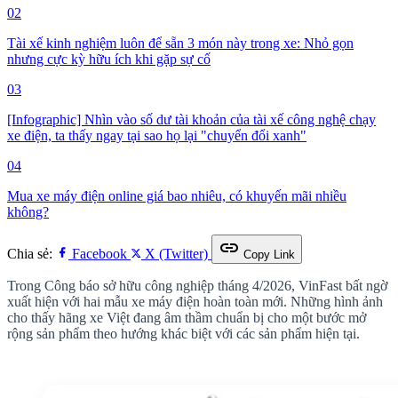
02
Tài xế kinh nghiệm luôn để sẵn 3 món này trong xe: Nhỏ gọn
nhưng cực kỳ hữu ích khi gặp sự cố
03
[Infographic] Nhìn vào số dư tài khoản của tài xế công nghệ chạy
xe điện, ta thấy ngay tại sao họ lại "chuyển đổi xanh"
04
Mua xe máy điện online giá bao nhiêu, có khuyến mãi nhiều
không?
link
Chia sẻ:
Facebook
X (Twitter)
Copy Link
Trong Công báo sở hữu công nghiệp tháng 4/2026, VinFast bất ngờ
xuất hiện với hai mẫu xe máy điện hoàn toàn mới. Những hình ảnh
cho thấy hãng xe Việt đang âm thầm chuẩn bị cho một bước mở
rộng sản phẩm theo hướng khác biệt với các sản phẩm hiện tại.