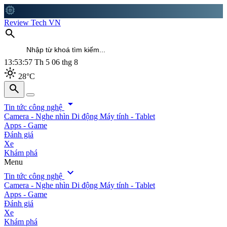
memory
Review Tech VN
search
13:53:58
Th 5 06 thg 8
light_mode
28°C
search
search
arrow_drop_down
Tin tức công nghệ
Camera - Nghe nhìn
Di động
Máy tính - Tablet
Apps - Game
Đánh giá
Xe
Khám phá
Menu
expand_more
Tin tức công nghệ
Camera - Nghe nhìn
Di động
Máy tính - Tablet
Apps - Game
Đánh giá
Xe
Khám phá