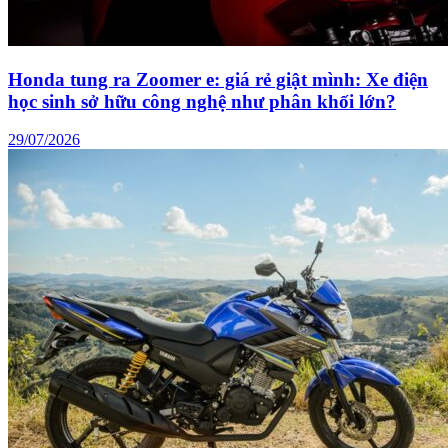
Honda tung ra Zoomer e: giá rẻ giật mình: Xe điện
học sinh sở hữu công nghệ như phân khối lớn?
29/07/2026