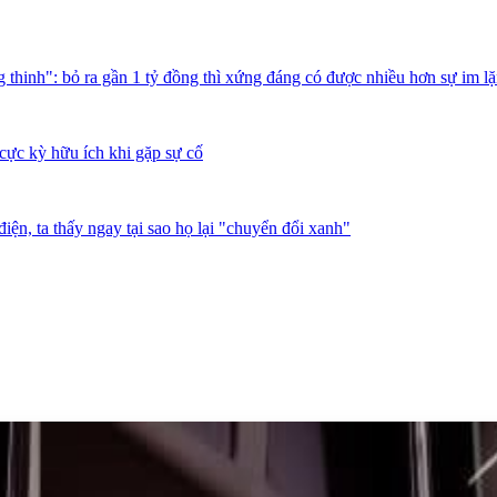
thinh": bỏ ra gần 1 tỷ đồng thì xứng đáng có được nhiều hơn sự im l
cực kỳ hữu ích khi gặp sự cố
iện, ta thấy ngay tại sao họ lại "chuyển đổi xanh"