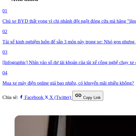
01
Chủ xe BYD thất vọng vì chi nhánh đột ngột đóng cửa mà hãng "lặng 
02
Tài xế kinh nghiệm luôn để sẵn 3 món này trong xe: Nhỏ gọn nhưng 
03
[Infographic] Nhìn vào số dư tài khoản của tài xế công nghệ chạy xe đ
04
Mua xe máy điện online giá bao nhiêu, có khuyến mãi nhiều không?
link
Chia sẻ:
Facebook
X (Twitter)
Copy Link