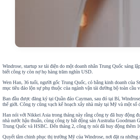
Windrose, startup xe tải điện do một doanh nhân Trung Quốc sáng lập
biết công ty còn nợ họ hàng trăm nghìn USD.
Wen Han, 36 tuổi, người gốc Trung Quốc, có bằng kinh doanh của Sta
mục tiêu đảo lộn sự phụ thuộc của ngành vận tải đường bộ toàn cầu và
Ban đầu được đăng ký tại Quần đảo Cayman, sau đó tại Bỉ, Windrose đ
thế giới. Công ty cũng vạch kế hoạch xây nhà máy tại Mỹ và một số 
Han nói với Nikkei Asia trong tháng này rằng công ty đã huy động 
nhà nước hậu thuẫn, cùng công ty bất động sản Australia Goodman 
Trung Quốc và HSBC. Đến tháng 2, công ty nói đã huy động thêm 10
Quyết tâm chinh phục thị trường Mỹ của Windrose, nơi đặt ra những r