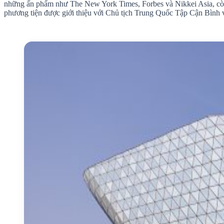
những ấn phẩm như The New York Times, Forbes và Nikkei Asia, còn t
phương tiện được giới thiệu với Chủ tịch Trung Quốc Tập Cận Bình v