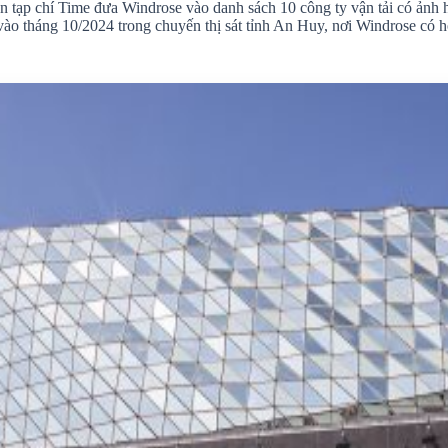
ạp chí Time đưa Windrose vào danh sách 10 công ty vận tải có ảnh hư
ào tháng 10/2024 trong chuyến thị sát tỉnh An Huy, nơi Windrose có h