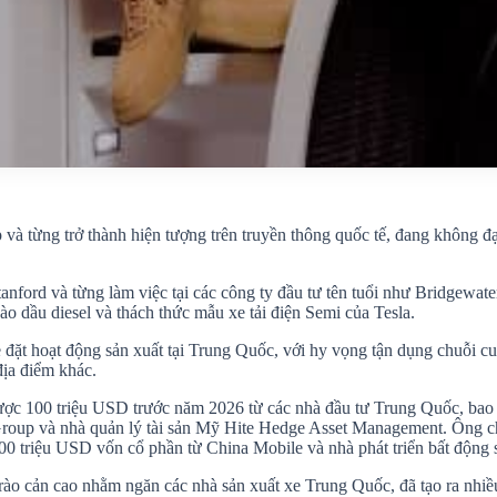
 và từng trở thành hiện tượng trên truyền thông quốc tế, đang không 
nford và từng làm việc tại các công ty đầu tư tên tuổi như Bridgewat
o dầu diesel và thách thức mẫu xe tải điện Semi của Tesla.
ặt hoạt động sản xuất tại Trung Quốc, với hy vọng tận dụng chuỗi cung
địa điểm khác.
được 100 triệu USD trước năm 2026 từ các nhà đầu tư Trung Quốc, bao
Group và nhà quản lý tài sản Mỹ Hite Hedge Asset Management. Ông c
0 triệu USD vốn cổ phần từ China Mobile và nhà phát triển bất động
ào cản cao nhằm ngăn các nhà sản xuất xe Trung Quốc, đã tạo ra nhiều 