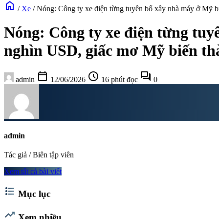
home
/
Xe
/
Nóng: Công ty xe điện từng tuyên bố xây nhà máy ở Mỹ bị
Nóng: Công ty xe điện từng tuy
nghìn USD, giấc mơ Mỹ biến th
calendar_today
schedule
forum
admin
12/06/2026
16 phút đọc
0
admin
Tác giả / Biên tập viên
Xem tất cả bài viết
format_list_bulleted
Mục lục
trending_up
Xem nhiều