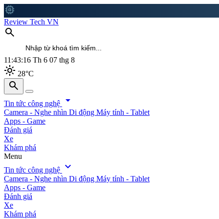
memory
Review Tech VN
search
11:43:18
Th 6 07 thg 8
light_mode
28°C
search
search
arrow_drop_down
Tin tức công nghệ
Camera - Nghe nhìn
Di động
Máy tính - Tablet
Apps - Game
Đánh giá
Xe
Khám phá
Menu
expand_more
Tin tức công nghệ
Camera - Nghe nhìn
Di động
Máy tính - Tablet
Apps - Game
Đánh giá
Xe
Khám phá