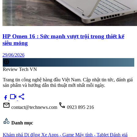
HP Omen 16 : Sức mạnh vượt trội trong thiết kế
siêu mỏng
29/06/2026
memory
Review Tech VN
Trang tin công nghệ hàng đầu Việt Nam. Cập nhật tin tức, đánh giá
sản phẩm và hướng dẫn thủ thuật mới nhất mỗi ngày.
videocam
share
mail
call
contact@technews.com
0923 895 216
category
Danh mục
Khám phá
Di động
Xe
Apps - Game
Máy tính - Tablet
Đánh giá