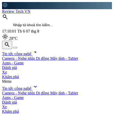
memory
Review Tech VN
search
17:10:02
Th 6 07 thg 8
light_mode
28°C
search
search
arrow_drop_down
Tin tức công nghệ
Camera - Nghe nhìn
Di động
Máy tính - Tablet
Apps - Game
Đánh giá
Xe
Khám phá
Menu
expand_more
Tin tức công nghệ
Camera - Nghe nhìn
Di động
Máy tính - Tablet
Apps - Game
Đánh giá
Xe
Khám phá