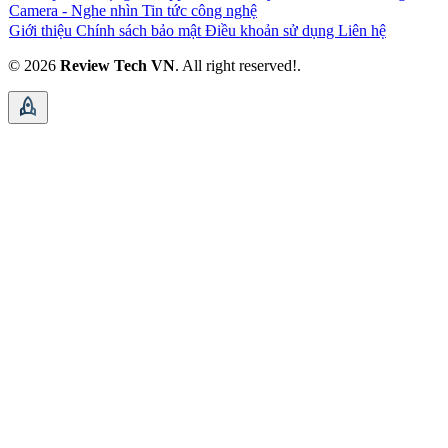
Camera - Nghe nhìn
Tin tức công nghệ
Giới thiệu
Chính sách bảo mật
Điều khoản sử dụng
Liên hệ
© 2026
Review Tech VN
. All right reserved!.
rocket