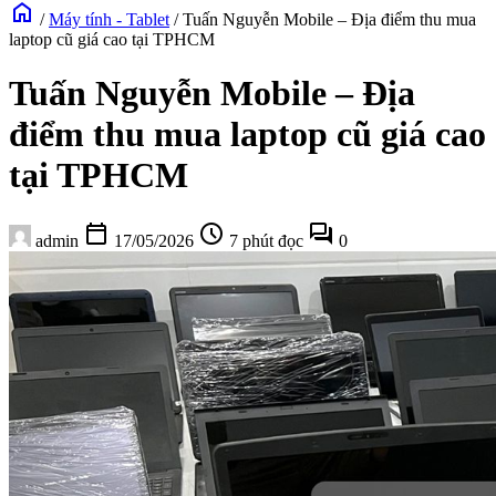
home
/
Máy tính - Tablet
/
Tuấn Nguyễn Mobile – Địa điểm thu mua
laptop cũ giá cao tại TPHCM
Tuấn Nguyễn Mobile – Địa
điểm thu mua laptop cũ giá cao
tại TPHCM
calendar_today
schedule
forum
admin
17/05/2026
7 phút đọc
0