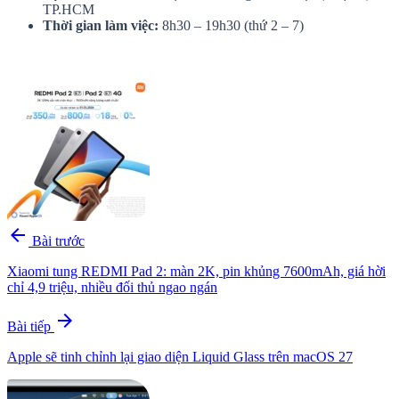
TP.HCM
Thời gian làm việc:
8h30 – 19h30 (thứ 2 – 7)
arrow_back
Bài trước
Xiaomi tung REDMI Pad 2: màn 2K, pin khủng 7600mAh, giá hời
chỉ 4,9 triệu, nhiều đối thủ ngao ngán
arrow_forward
Bài tiếp
Apple sẽ tinh chỉnh lại giao diện Liquid Glass trên macOS 27