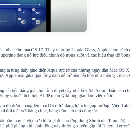
lại nhẹ” cho macOS 17. Thay vì từ bỏ Liquid Glass, Apple chọn cách ti
i Cupertino đang nỗ lực điều chỉnh độ trong suốt và các hiệu ứng đổ bón
chúng ta từng thấy giao diện Aqua rực rỡ của những ngày đầu Mac OS X d
ợc Apple mài giũa qua từng năm để trở nên hài hòa như hiện tại. macO
ải tiến đáng giá cho trình duyệt cây nhà lá vườn Safari. Báo cáo cho 
ge vốn đã tích hợp AI để quản lý không gian làm việc rất tốt.
, sau đó được mang lên macOS dưới dạng lợi ích cộng hưởng. Việc Ta
phải đối mặt với hàng chục, hàng trăm tab mở cùng lúc.
ật năm nay là việc sửa lỗi triệt để cho ứng dụng Shortcuts (Phím tắt)
há phũ phàng khi hành động này thường xuyên gặp lỗi “internal error” (