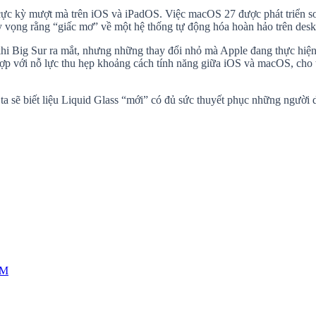
cực kỳ mượt mà trên iOS và iPadOS. Việc macOS 27 được phát triển song 
vọng rằng “giấc mơ” về một hệ thống tự động hóa hoàn hảo trên deskt
hi Big Sur ra mắt, nhưng những thay đổi nhỏ mà Apple đang thực hiện 
hợp với nỗ lực thu hẹp khoảng cách tính năng giữa iOS và macOS, cho t
sẽ biết liệu Liquid Glass “mới” có đủ sức thuyết phục những người 
CM