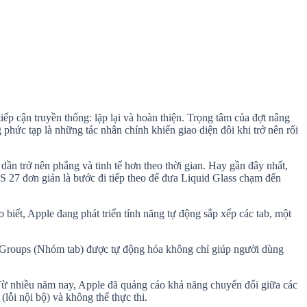
ếp cận truyền thống: lặp lại và hoàn thiện. Trọng tâm của đợt nâng
g phức tạp là những tác nhân chính khiến giao diện đôi khi trở nên rối
ần trở nên phẳng và tinh tế hơn theo thời gian. Hay gần đây nhất,
S 27 đơn giản là bước đi tiếp theo để đưa Liquid Glass chạm đến
biết, Apple đang phát triển tính năng tự động sắp xếp các tab, một
b Groups (Nhóm tab) được tự động hóa không chỉ giúp người dùng
. Từ nhiều năm nay, Apple đã quảng cáo khả năng chuyển đổi giữa các
lỗi nội bộ) và không thể thực thi.