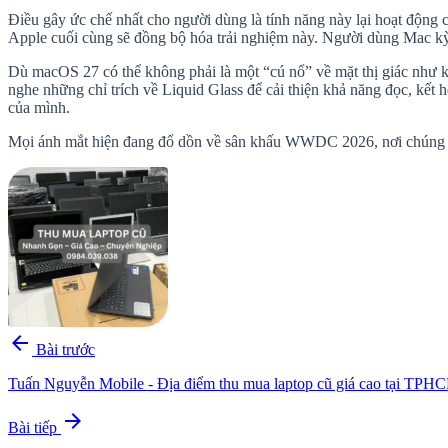
Điều gây ức chế nhất cho người dùng là tính năng này lại hoạt động 
Apple cuối cùng sẽ đồng bộ hóa trải nghiệm này. Người dùng Mac kỳ 
Dù macOS 27 có thể không phải là một “cú nổ” về mặt thị giác như k
nghe những chỉ trích về Liquid Glass để cải thiện khả năng đọc, kết 
của mình.
Mọi ánh mắt hiện đang đổ dồn về sân khấu WWDC 2026, nơi chúng ta 
arrow_back
Bài trước
Tuấn Nguyễn Mobile - Địa điểm thu mua laptop cũ giá cao tại TPH
arrow_forward
Bài tiếp