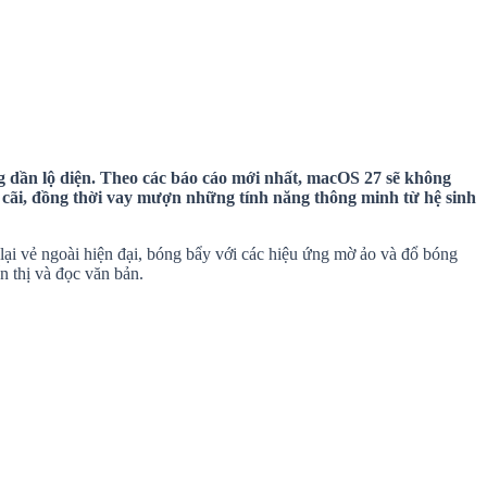
g dần lộ diện. Theo các báo cáo mới nhất, macOS 27 sẽ không
h cãi, đồng thời vay mượn những tính năng thông minh từ hệ sinh
lại vẻ ngoài hiện đại, bóng bẩy với các hiệu ứng mờ ảo và đổ bóng
n thị và đọc văn bản.