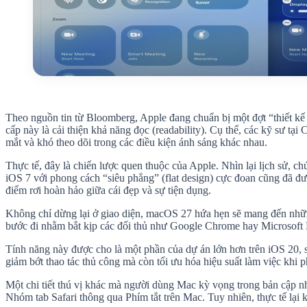
Theo nguồn tin từ Bloomberg, Apple đang chuẩn bị một đợt “thiết kế 
cấp này là cải thiện khả năng đọc (readability). Cụ thể, các kỹ sư tạ
mắt và khó theo dõi trong các điều kiện ánh sáng khác nhau.
Thực tế, đây là chiến lược quen thuộc của Apple. Nhìn lại lịch sử, 
iOS 7 với phong cách “siêu phẳng” (flat design) cực đoan cũng đã đư
điểm rơi hoàn hảo giữa cái đẹp và sự tiện dụng.
Không chỉ dừng lại ở giao diện, macOS 27 hứa hẹn sẽ mang đến những c
bước đi nhằm bắt kịp các đối thủ như Google Chrome hay Microsoft Ed
Tính năng này được cho là một phần của dự án lớn hơn trên iOS 20
giảm bớt thao tác thủ công mà còn tối ưu hóa hiệu suất làm việc khi 
Một chi tiết thú vị khác mà người dùng Mac kỳ vọng trong bản cập nh
Nhóm tab Safari thông qua Phím tắt trên Mac. Tuy nhiên, thực tế lại k