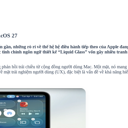
macOS 27
gần, những rò rỉ về thế hệ hệ điều hành tiếp theo của Apple đan
c tinh chỉnh ngôn ngữ thiết kế “Liquid Glass” vốn gây nhiều tran
g phản hồi trái chiều từ cộng đồng người dùng Mac. Một mặt, nó mang 
về mặt trải nghiệm người dùng (UX), đặc biệt là vấn đề về khả năng hiể