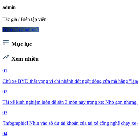
admin
Tác giả / Biên tập viên
Xem tất cả bài viết
format_list_bulleted
Mục lục
trending_up
Xem nhiều
01
Chủ xe BYD thất vọng vì chi nhánh đột ngột đóng cửa mà hãng "lặng 
02
Tài xế kinh nghiệm luôn để sẵn 3 món này trong xe: Nhỏ gọn nhưng 
03
[Infographic] Nhìn vào số dư tài khoản của tài xế công nghệ chạy xe đ
04