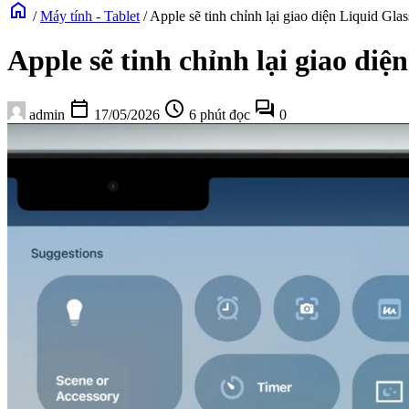
home
/
Máy tính - Tablet
/
Apple sẽ tinh chỉnh lại giao diện Liquid Gl
Apple sẽ tinh chỉnh lại giao di
calendar_today
schedule
forum
admin
17/05/2026
6 phút đọc
0