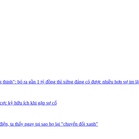
thinh": bỏ ra gần 1 tỷ đồng thì xứng đáng có được nhiều hơn sự im l
cực kỳ hữu ích khi gặp sự cố
iện, ta thấy ngay tại sao họ lại "chuyển đổi xanh"