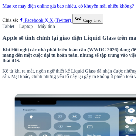
Mua xe máy điện online giá bao nhiêu, có khuyến mãi nhiều không?
link
Chia sẻ:
Facebook
X (Twitter)
Copy Link
Tablet – Laptop – Máy tính
Apple sẽ tinh chỉnh lại giao diện Liquid Glass trên 
Khi Hội nghị các nhà phát triển toàn cầu (WWDC 2026) đang đến 
mang đến một cuộc đại tu hoàn toàn, nhưng sẽ tập trung vào việ
thái iOS.
Kể từ khi ra mắt, ngôn ngữ thiết kế Liquid Glass đã nhận được nhữn
sâu. Mặt khác, chính những yếu tố này lại gây ra không ít phiền toái 