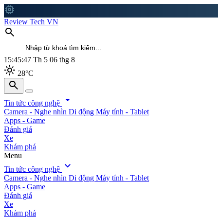
memory
Review Tech VN
search
15:45:48
Th 5 06 thg 8
light_mode
28°C
search
search
arrow_drop_down
Tin tức công nghệ
Camera - Nghe nhìn
Di động
Máy tính - Tablet
Apps - Game
Đánh giá
Xe
Khám phá
Menu
expand_more
Tin tức công nghệ
Camera - Nghe nhìn
Di động
Máy tính - Tablet
Apps - Game
Đánh giá
Xe
Khám phá