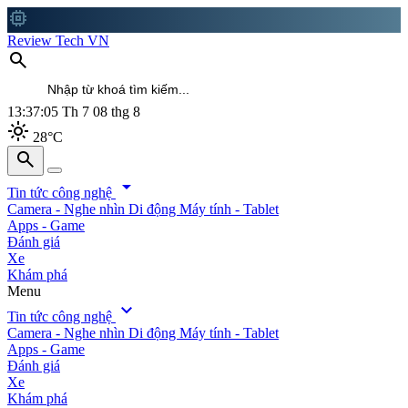
memory
Review Tech VN
search
13:37:07
Th 7 08 thg 8
light_mode
28°C
search
search
arrow_drop_down
Tin tức công nghệ
Camera - Nghe nhìn
Di động
Máy tính - Tablet
Apps - Game
Đánh giá
Xe
Khám phá
Menu
expand_more
Tin tức công nghệ
Camera - Nghe nhìn
Di động
Máy tính - Tablet
Apps - Game
Đánh giá
Xe
Khám phá