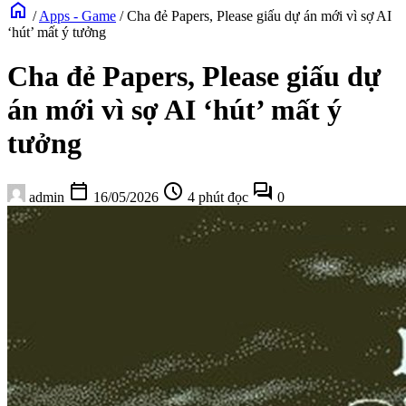
home
/
Apps - Game
/
Cha đẻ Papers, Please giấu dự án mới vì sợ AI
‘hút’ mất ý tưởng
Cha đẻ Papers, Please giấu dự
án mới vì sợ AI ‘hút’ mất ý
tưởng
calendar_today
schedule
forum
admin
16/05/2026
4 phút đọc
0