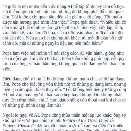
“Người ta nói nhiều đến việc dùng AI để lập trình hay làm đồ họa.
Có thể nó giúp tôi nhanh hơn, nhưng đó không phải điều tôi quan
tâm. Tôi không chỉ quan tâm đến sản phẩm cuối cùng. Tôi muốn
được tận hưởng quá trình làm việc.” Pope giải thích. “Nhiều khi tôi
còn không biết mình sẽ làm gì tiếp theo. Chính việc vừa lập trình,
vừa thiết kế, vừa làm đồ họa, tất cả trộn vào nhau, mới dẫn tôi đến
nơi cần đến. Nếu giao hết cho người khác, tôi mất đi toàn bộ ngữ
cảnh đó, mất đi những nguyên liệu tạo nên món hầm.”
Pope làm việc một mình và nói rằng cách AI vận hành, giống như
có cả đội ngũ làm việc cho bạn, hoàn toàn không phù hợp với quy
trình của ông, vì bản thân ông không quen chỉ đạo người khác làm
việc.
Điều đáng chú ý hơn là lý do ông không muốn chia sẻ dự án đang
làm. Pope cho biết ông vốn thích nói về những gì đang làm, nhưng
hiện tại cảm giác đó đã thay đổi. “Tôi không biết liệu ý tưởng có bị
AI hút vào, hay người khác sao chép hay không. Đó không phải
quy tắc cứng nhắc, chỉ là cảm giác không còn thoải mái khi chia sẻ
về những gì mình đang làm nữa.”
Ngoài lo ngại về AI, Pope cũng thừa nhận một áp lực khác: ông sợ
không thể vượt qua chính mình.
Return of the Obra Dinn
và
Papers, Please
đã đặt ra một chuẩn mực rất cao, và điều đó khiến
ông dè dặt hơn với bất kỳ sản phẩm mới nào. Dù vậy, ông vẫn đang