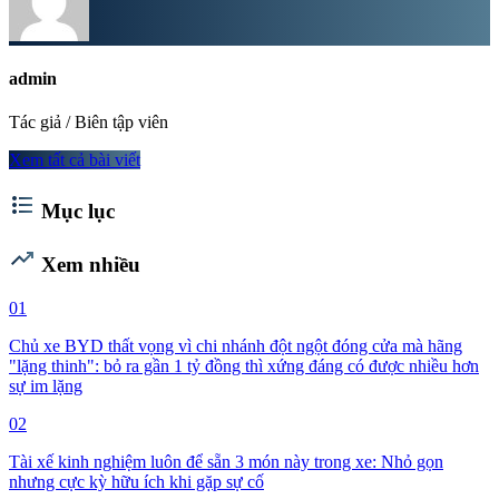
admin
Tác giả / Biên tập viên
Xem tất cả bài viết
format_list_bulleted
Mục lục
trending_up
Xem nhiều
01
Chủ xe BYD thất vọng vì chi nhánh đột ngột đóng cửa mà hãng
"lặng thinh": bỏ ra gần 1 tỷ đồng thì xứng đáng có được nhiều hơn
sự im lặng
02
Tài xế kinh nghiệm luôn để sẵn 3 món này trong xe: Nhỏ gọn
nhưng cực kỳ hữu ích khi gặp sự cố