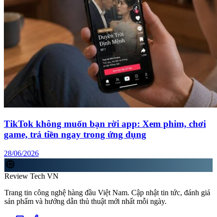
TikTok không muốn bạn rời app: Xem phim, chơi
game, trả tiền ngay trong ứng dụng
28/06/2026
memory
Review Tech VN
Trang tin công nghệ hàng đầu Việt Nam. Cập nhật tin tức, đánh giá
sản phẩm và hướng dẫn thủ thuật mới nhất mỗi ngày.