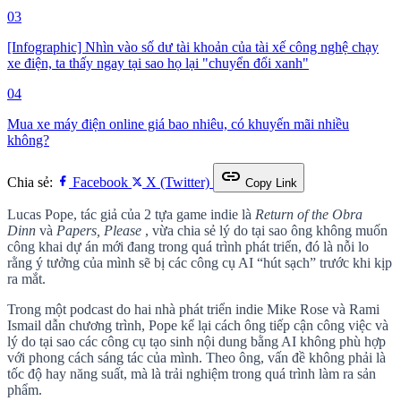
03
[Infographic] Nhìn vào số dư tài khoản của tài xế công nghệ chạy
xe điện, ta thấy ngay tại sao họ lại "chuyển đổi xanh"
04
Mua xe máy điện online giá bao nhiêu, có khuyến mãi nhiều
không?
link
Chia sẻ:
Facebook
X (Twitter)
Copy Link
Lucas Pope, tác giả của 2 tựa game indie là
Return of the Obra
Dinn
và
Papers, Please
, vừa chia sẻ lý do tại sao ông không muốn
công khai dự án mới đang trong quá trình phát triển, đó là nỗi lo
rằng ý tưởng của mình sẽ bị các công cụ AI “hút sạch” trước khi kịp
ra mắt.
Trong một podcast do hai nhà phát triển indie Mike Rose và Rami
Ismail dẫn chương trình, Pope kể lại cách ông tiếp cận công việc và
lý do tại sao các công cụ tạo sinh nội dung bằng AI không phù hợp
với phong cách sáng tác của mình. Theo ông, vấn đề không phải là
tốc độ hay năng suất, mà là trải nghiệm trong quá trình làm ra sản
phẩm.