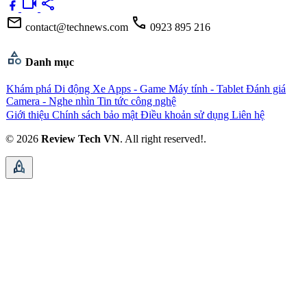
videocam
share
mail
call
contact@technews.com
0923 895 216
category
Danh mục
Khám phá
Di động
Xe
Apps - Game
Máy tính - Tablet
Đánh giá
Camera - Nghe nhìn
Tin tức công nghệ
Giới thiệu
Chính sách bảo mật
Điều khoản sử dụng
Liên hệ
© 2026
Review Tech VN
. All right reserved!.
rocket