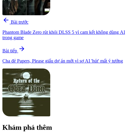
arrow_back
Bài trước
Phantom Blade Zero rút khỏi DLSS 5 vì cam kết không dùng AI
trong game
arrow_forward
Bài tiếp
Cha đẻ Papers, Please giấu dự án mới vì sợ AI 'hút' mất ý tưởng
Khám phá thêm