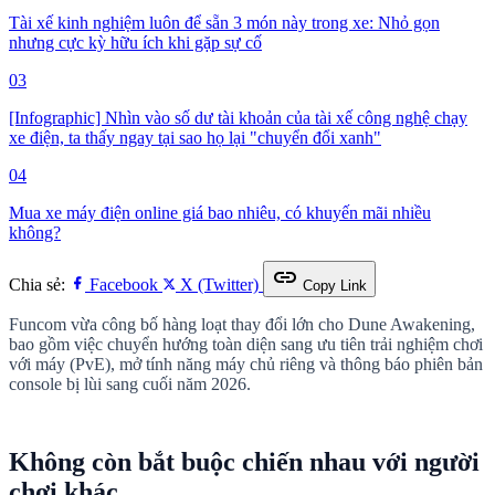
Tài xế kinh nghiệm luôn để sẵn 3 món này trong xe: Nhỏ gọn
nhưng cực kỳ hữu ích khi gặp sự cố
03
[Infographic] Nhìn vào số dư tài khoản của tài xế công nghệ chạy
xe điện, ta thấy ngay tại sao họ lại "chuyển đổi xanh"
04
Mua xe máy điện online giá bao nhiêu, có khuyến mãi nhiều
không?
link
Chia sẻ:
Facebook
X (Twitter)
Copy Link
Funcom vừa công bố hàng loạt thay đổi lớn cho Dune Awakening,
bao gồm việc chuyển hướng toàn diện sang ưu tiên trải nghiệm chơi
với máy (PvE), mở tính năng máy chủ riêng và thông báo phiên bản
console bị lùi sang cuối năm 2026.
Không còn bắt buộc chiến nhau với người
chơi khác