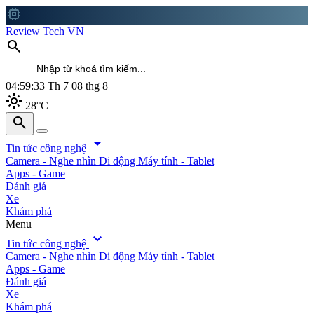
memory
Review Tech VN
search
04:59:35
Th 7 08 thg 8
light_mode
28°C
search
search
arrow_drop_down
Tin tức công nghệ
Camera - Nghe nhìn
Di động
Máy tính - Tablet
Apps - Game
Đánh giá
Xe
Khám phá
Menu
expand_more
Tin tức công nghệ
Camera - Nghe nhìn
Di động
Máy tính - Tablet
Apps - Game
Đánh giá
Xe
Khám phá