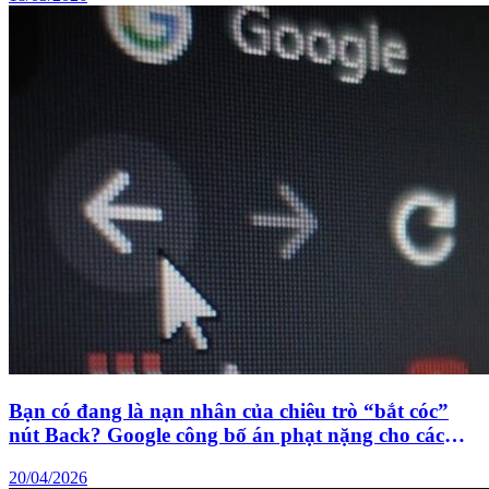
Bạn có đang là nạn nhân của chiêu trò “bắt cóc”
nút Back? Google công bố án phạt nặng cho các
web vi phạm
20/04/2026