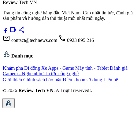
Review Tech VN
Trang tin công nghệ hàng đầu Việt Nam. Cập nhật tin tức, đánh giá
sản phẩm và hướng dẫn thủ thuật mới nhất mỗi ngày.
videocam
share
mail
call
contact@technews.com
0923 895 216
category
Danh mục
Khám phá
Di động
Xe
Apps - Game
Máy tính - Tablet
Đánh giá
Camera - Nghe nhìn
Tin tức công nghệ
Giới thiệu
Chính sách bảo mật
Điều khoản sử dụng
Liên hệ
© 2026
Review Tech VN
. All right reserved!.
rocket