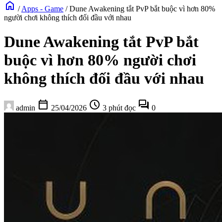
home
/
Apps - Game
/
Dune Awakening tắt PvP bắt buộc vì hơn 80%
người chơi không thích đối đầu với nhau
Dune Awakening tắt PvP bắt
buộc vì hơn 80% người chơi
không thích đối đầu với nhau
calendar_today
schedule
forum
admin
25/04/2026
3 phút đọc
0