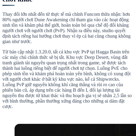
Thay đổi lớn nhất đến từ thực tế mà chính Funcom thừa nhận: hơn
80% người chơi Dune Awakening chỉ tham gia vào các hoạt động
sinh tồn và khám phá thế giới, hoàn toàn bỏ qua chế độ đối kháng
người chơi với người chơi (PvP). Nhận ra điều này, studio quyết
định tách riêng hai hướng chơi thay vì ép cả hai cùng chung không
gian như trước.
Từ bản cập nhật 1.3.20.0, tất cả khu vực PvP tại Hagga Basin trên
các máy chủ chính thức sẽ bị tắt. Khu vực Deep Desert, vùng đất
tranh giành tài nguyên quan trọng nhất trong game, sẽ được tách
thành hai luồng riêng biệt để người chơi tự chọn. Luồng PvE cho
phép sinh tồn và khám phá hoàn toàn yên bình, không có xung đột
với người chơi khác ở bất kỳ khu vực nào, kể cả Shipwrecks.
Luồng PvP giữ nguyên không khí căng thẳng và rủi ro cao của
phiên bản cũ, áp dụng trên các hàng B đến I, đổi lại lượng tài
nguyên thu được từ khai thác và thu hoạch gia vị sẽ nhân 2,5 lần so
với bình thường, phần thưởng xứng đáng cho những ai dám đặt
cược.