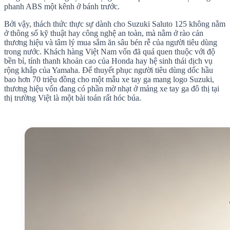
phanh ABS một kênh ở bánh trước.
Bởi vậy, thách thức thực sự dành cho Suzuki Saluto 125 không nằm
ở thông số kỹ thuật hay công nghệ an toàn, mà nằm ở rào cản
thương hiệu và tâm lý mua sắm ăn sâu bén rễ của người tiêu dùng
trong nước. Khách hàng Việt Nam vốn đã quá quen thuộc với độ
bền bỉ, tính thanh khoản cao của Honda hay hệ sinh thái dịch vụ
rộng khắp của Yamaha. Để thuyết phục người tiêu dùng dốc hầu
bao hơn 70 triệu đồng cho một mẫu xe tay ga mang logo Suzuki,
thương hiệu vốn đang có phần mờ nhạt ở mảng xe tay ga đô thị tại
thị trường Việt là một bài toán rất hóc búa.