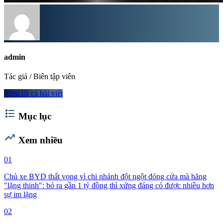
admin
Tác giả / Biên tập viên
Xem tất cả bài viết
format_list_bulleted
Mục lục
trending_up
Xem nhiều
01
Chủ xe BYD thất vọng vì chi nhánh đột ngột đóng cửa mà hãng
"lặng thinh": bỏ ra gần 1 tỷ đồng thì xứng đáng có được nhiều hơn
sự im lặng
02