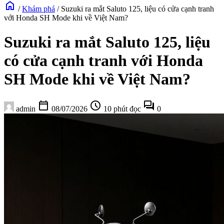
home
/
Khám phá
/
Suzuki ra mắt Saluto 125, liệu có cửa cạnh tranh
với Honda SH Mode khi về Việt Nam?
Suzuki ra mắt Saluto 125, liệu
có cửa cạnh tranh với Honda
SH Mode khi về Việt Nam?
calendar_today
schedule
forum
admin
08/07/2026
10 phút đọc
0