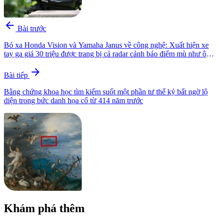
arrow_back
Bài trước
Bỏ xa Honda Vision và Yamaha Janus về công nghệ: Xuất hiện xe
tay ga giá 30 triệu được trang bị cả radar cảnh báo điểm mù như ô tô
hạng sang
arrow_forward
Bài tiếp
Bằng chứng khoa học tìm kiếm suốt một phần tư thế kỷ bất ngờ lộ
diện trong bức danh họa cổ từ 414 năm trước
Khám phá thêm