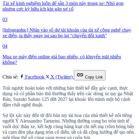
Tài xế kinh nghiệm luôn để sẵn 3 món này trong xe: Nhỏ gọn
nhưng cực kỳ hữu ích khi gặp sự cố
03
[Infographic] Nhìn vào số dư tài khoản của tài xế công nghệ chạy
xe điện, ta thấy ngay tại sao họ lại "chuyển đổi xanh"
04
Mua xe máy điện online giá bao nhiêu, có khuyến mãi nhiều
không?
link
Chia sẻ:
Facebook
X (Twitter)
Copy Link
Trái ngược hoàn toàn với những bản thiết kế đầy góc cạnh, thực
dụng và có phần bảo thủ thường thấy trên các dòng xe tay ga Nhật
Bản, Suzuki Saluto 125 đời 2027 lại khoác lên mình một bộ cánh
đậm chất nghệ thuật.
Sự lột xác này đến từ đôi bàn tay tài hoa của nhà thiết kế nổi tiếng
người Ý Alessandro Tartarini. Những đường cong bo tròn tinh tế
vuốt dọc thân xe, kết hợp cùng hàng loạt chi tiết mạ crôm bóng bẩy
và cụm đèn pha dạng tròn cổ điển, tất cả đã cộng hưởng để tạo nên
một tổng thể vô cùng sang trọng và cuốn hút.