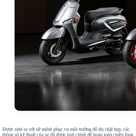
Được sinh ra với sứ mệnh phục vụ môi trường đô thị chật hẹp, các
thông số kỹ thuật của xe đã được tinh chỉnh để hoàn toàn chiều lòng