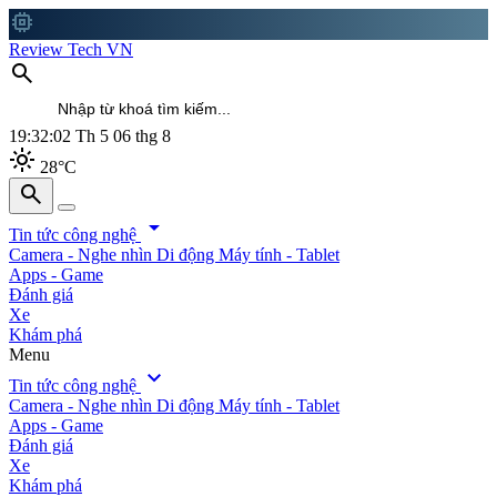
memory
Review Tech VN
search
19:32:04
Th 5 06 thg 8
light_mode
28°C
search
search
arrow_drop_down
Tin tức công nghệ
Camera - Nghe nhìn
Di động
Máy tính - Tablet
Apps - Game
Đánh giá
Xe
Khám phá
Menu
expand_more
Tin tức công nghệ
Camera - Nghe nhìn
Di động
Máy tính - Tablet
Apps - Game
Đánh giá
Xe
Khám phá