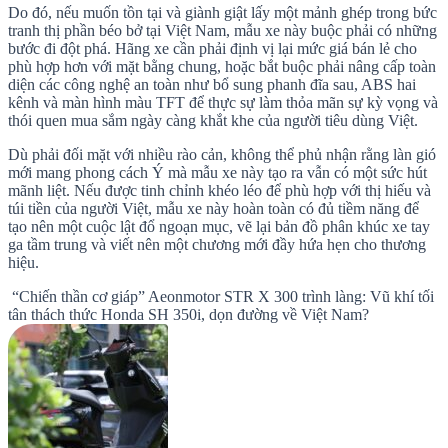
Do đó, nếu muốn tồn tại và giành giật lấy một mảnh ghép trong bức
tranh thị phần béo bở tại Việt Nam, mẫu xe này buộc phải có những
bước đi đột phá. Hãng xe cần phải định vị lại mức giá bán lẻ cho
phù hợp hơn với mặt bằng chung, hoặc bắt buộc phải nâng cấp toàn
diện các công nghệ an toàn như bổ sung phanh đĩa sau, ABS hai
kênh và màn hình màu TFT để thực sự làm thỏa mãn sự kỳ vọng và
thói quen mua sắm ngày càng khắt khe của người tiêu dùng Việt.
Dù phải đối mặt với nhiều rào cản, không thể phủ nhận rằng làn gió
mới mang phong cách Ý mà mẫu xe này tạo ra vẫn có một sức hút
mãnh liệt. Nếu được tinh chỉnh khéo léo để phù hợp với thị hiếu và
túi tiền của người Việt, mẫu xe này hoàn toàn có đủ tiềm năng để
tạo nên một cuộc lật đổ ngoạn mục, vẽ lại bản đồ phân khúc xe tay
ga tầm trung và viết nên một chương mới đầy hứa hẹn cho thương
hiệu.
“Chiến thần cơ giáp” Aeonmotor STR X 300 trình làng: Vũ khí tối
tân thách thức Honda SH 350i, dọn đường về Việt Nam?