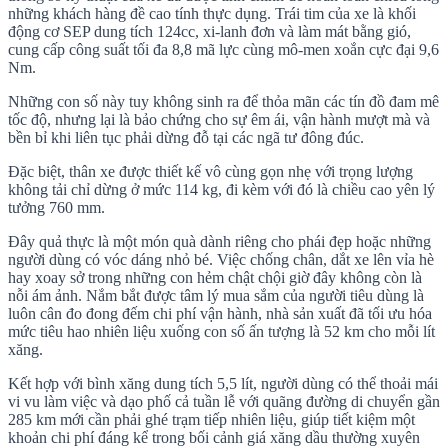
những khách hàng đề cao tính thực dụng. Trái tim của xe là khối
động cơ SEP dung tích 124cc, xi-lanh đơn và làm mát bằng gió,
cung cấp công suất tối đa 8,8 mã lực cùng mô-men xoắn cực đại 9,6
Nm.
Những con số này tuy không sinh ra để thỏa mãn các tín đồ đam mê
tốc độ, nhưng lại là bảo chứng cho sự êm ái, vận hành mượt mà và
bền bỉ khi liên tục phải dừng đỗ tại các ngã tư đông đúc.
Đặc biệt, thân xe được thiết kế vô cùng gọn nhẹ với trọng lượng
không tải chỉ dừng ở mức 114 kg, đi kèm với đó là chiều cao yên lý
tưởng 760 mm.
Đây quả thực là một món quà dành riêng cho phái đẹp hoặc những
người dùng có vóc dáng nhỏ bé. Việc chống chân, dắt xe lên vỉa hè
hay xoay sở trong những con hẻm chật chội giờ đây không còn là
nỗi ám ảnh. Nắm bắt được tâm lý mua sắm của người tiêu dùng là
luôn cân đo đong đếm chi phí vận hành, nhà sản xuất đã tối ưu hóa
mức tiêu hao nhiên liệu xuống con số ấn tượng là 52 km cho mỗi lít
xăng.
Kết hợp với bình xăng dung tích 5,5 lít, người dùng có thể thoải mái
vi vu làm việc và dạo phố cả tuần lễ với quãng đường di chuyển gần
285 km mới cần phải ghé trạm tiếp nhiên liệu, giúp tiết kiệm một
khoản chi phí đáng kể trong bối cảnh giá xăng dầu thường xuyên