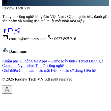
memory
Review Tech VN
Trang tin công nghệ hàng đầu Việt Nam. Cập nhật tin tức, đánh giá
sản phẩm và hướng dẫn thủ thuật mới nhất mỗi ngày.
videocam
share
mail
call
contact@technews.com
0923 895 216
category
Danh mục
Khám phá
Di động
Xe
Apps - Game
Máy tính - Tablet
Đánh giá
Camera - Nghe nhìn
Tin tức công nghệ
Giới thiệu
Chính sách bảo mật
Điều khoản sử dụng
Liên hệ
© 2026
Review Tech VN
. All right reserved!.
rocket