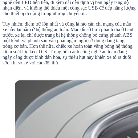
nghệ đèn LED tiên tiến, đi kèm dải đèn định vị ban ngày tăng độ
nhận diện, và không thể thiếu một cổng sạc USB để tiếp năng lượng
cho thiết bị di động trong những chuyến đi.
Tuy nhiên, điểm trừ lớn nhất và cũng là rào cản chí mạng của mẫu
xe này lại nằm ở hệ thống an toàn. Mặc dù sở hữu phanh đĩa ở bánh
trước, xe lại chỉ được trang bị hệ thống chống bó cứng phanh ABS
một kênh và phanh sau vẫn phải ngậm ngùi sử dụng dạng tang
trống cơ bản. Hơn thế nữa, chiếc xe hoàn toàn vắng bóng hệ thống
kiểm soát lực kéo TCS. Trong bối cảnh công nghệ an toàn đang
ngày càng được bình dân hóa, sự thiếu hụt này khiến xe tỏ ra đuối
sức khi so kè với các đối thủ.