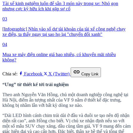
Tài xế kinh nghiệm luôn để sẵn 3 món này trong xe: Nhỏ gọn
nhưng cực kỳ hữu ích khi gặp sự cố
03
[Infographic] Nhìn vào số dư tài khoản của tài xế công nghệ chạy
xe điện, ta thấy ngay tại sao họ lại "chuyển đổi xanh"
04
Mua xe máy điện online giá bao nhiêu, có khuyến mãi nhiều
không?
link
Chia sẻ:
Facebook
X (Twitter)
Copy Link
“Ưng” từ thiết kế tới trải nghiệm
Theo anh Nguyễn Văn Hồng, chủ một doanh nghiệp công nghệ tại
Hà Nội, điểm ấn tượng nhất của VF 9 nằm ở thiết kế đặc trưng,
không bị nhầm lẫn với bất kỳ dòng xe nào.
“Dải LED hình cánh chim trải dài ở đầu và đuôi xe tạo nên độ nhận
diện rất cao”, anh Hồng cho biết. Vị chủ xe nhận định nếu so với
một số mẫu SUV chạy xăng, dầu cùng tầm giá, VF 9 mang đến cảm
giác hiện đại và cao cấp hơn. Đặc biệt, thân xe bề thế và tổng thể