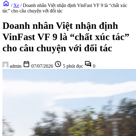
home
/
Xe
/
Doanh nhân Việt nhận định VinFast VF 9 là “chất xúc
tác” cho câu chuyện với đối tác
Doanh nhân Việt nhận định
VinFast VF 9 là “chất xúc tác”
cho câu chuyện với đối tác
calendar_today
schedule
forum
admin
07/07/2026
5 phút đọc
0