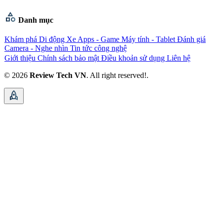
category
Danh mục
Khám phá
Di động
Xe
Apps - Game
Máy tính - Tablet
Đánh giá
Camera - Nghe nhìn
Tin tức công nghệ
Giới thiệu
Chính sách bảo mật
Điều khoản sử dụng
Liên hệ
© 2026
Review Tech VN
. All right reserved!.
rocket