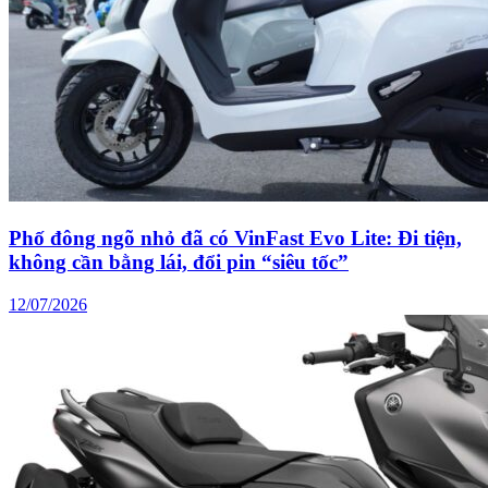
Phố đông ngõ nhỏ đã có VinFast Evo Lite: Đi tiện,
không cần bằng lái, đổi pin “siêu tốc”
12/07/2026