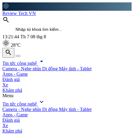
memory
Review Tech VN
search
13:21:46
Th 7 08 thg 8
light_mode
28°C
search
search
arrow_drop_down
Tin tức công nghệ
Camera - Nghe nhìn
Di động
Máy tính - Tablet
Apps - Game
Đánh giá
Xe
Khám phá
Menu
expand_more
Tin tức công nghệ
Camera - Nghe nhìn
Di động
Máy tính - Tablet
Apps - Game
Đánh giá
Xe
Khám phá