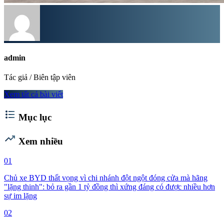
admin
Tác giả / Biên tập viên
Xem tất cả bài viết
format_list_bulleted
Mục lục
trending_up
Xem nhiều
01
Chủ xe BYD thất vọng vì chi nhánh đột ngột đóng cửa mà hãng
"lặng thinh": bỏ ra gần 1 tỷ đồng thì xứng đáng có được nhiều hơn
sự im lặng
02