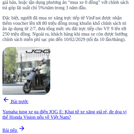
giá bán, hoặc tận dụng phương án “mua xe 0 đồng” với chính sách
trả góp lãi suất chỉ 5%/năm trong 3 năm đầu.
Đặc biệt, người đã mua xe xăng trực tiếp từ VinFast được nhận
thêm voucher lên tới 80 triệu đồng trong khuôn khổ chính sách tri
ân áp dụng từ 2/7, đưa tổng mức ưu đãi trực tiếp cho VF 9 lên tới
250 triệu đồng. Ngoài ra, khách hàng khi mua xe còn được hưởng
chính sách miễn phí sạc pin đến 10/02/2029 (tối đa 10 lần/tháng).
arrow_back
Bài trước
Yamaha tung xe ga điện JOG E: Khai tử xe xăng giá rẻ, đe dọa vị
thế Honda Vision nếu về Việt Nam?
arrow_forward
Bài tiếp