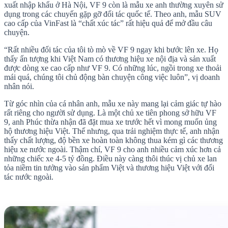
xuất nhập khẩu ở Hà Nội, VF 9 còn là mẫu xe anh thường xuyên sử
dụng trong các chuyến gặp gỡ đối tác quốc tế. Theo anh, mẫu SUV
cao cấp của VinFast là “chất xúc tác” rất hiệu quả để mở đầu câu
chuyện.
“Rất nhiều đối tác của tôi tò mò về VF 9 ngay khi bước lên xe. Họ
thấy ấn tượng khi Việt Nam có thương hiệu xe nội địa và sản xuất
được dòng xe cao cấp như VF 9. Có những lúc, ngồi trong xe thoải
mái quá, chúng tôi chủ động bàn chuyện công việc luôn”, vị doanh
nhân nói.
Từ góc nhìn của cá nhân anh, mẫu xe này mang lại cảm giác tự hào
rất riêng cho người sử dụng. Là một chủ xe tiên phong sở hữu VF
9, anh Phúc thừa nhận đã đặt mua xe trước hết vì mong muốn ủng
hộ thương hiệu Việt. Thế nhưng, qua trải nghiệm thực tế, anh nhận
thấy chất lượng, độ bền xe hoàn toàn không thua kém gì các thương
hiệu xe nước ngoài. Thậm chí, VF 9 cho anh nhiều cảm xúc hơn cả
những chiếc xe 4-5 tỷ đồng. Điều này càng thôi thúc vị chủ xe lan
tỏa niềm tin tưởng vào sản phẩm Việt và thương hiệu Việt với đối
tác nước ngoài.