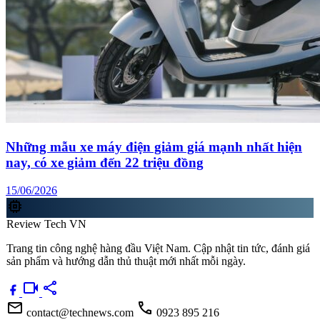
Những mẫu xe máy điện giảm giá mạnh nhất hiện
nay, có xe giảm đến 22 triệu đồng
15/06/2026
memory
Review Tech VN
Trang tin công nghệ hàng đầu Việt Nam. Cập nhật tin tức, đánh giá
sản phẩm và hướng dẫn thủ thuật mới nhất mỗi ngày.
videocam
share
mail
call
contact@technews.com
0923 895 216