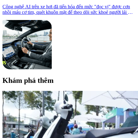
Công nghệ AI trên xe hơi đã tiến hóa đến mức "đọc vị" được cơn
nhồi máu cơ tim, quét khuôn mặt để theo dõi sức khoẻ người lái mọi
lúc
Khám phá thêm