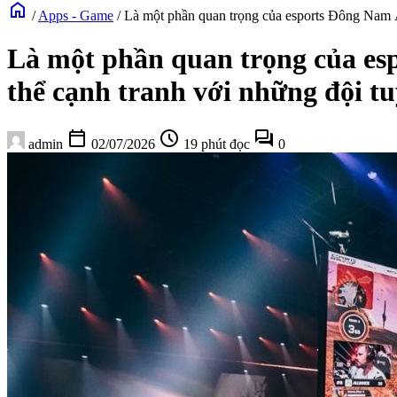
home
/
Apps - Game
/
Là một phần quan trọng của esports Đông Nam Á,
Là một phần quan trọng của esp
thể cạnh tranh với những đội tu
calendar_today
schedule
forum
admin
02/07/2026
19 phút đọc
0