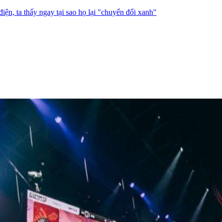
iện, ta thấy ngay tại sao họ lại "chuyển đổi xanh"