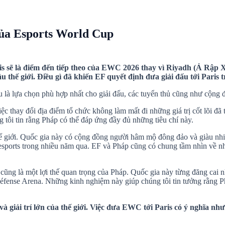
của Esports World Cup
ris sẽ là điểm đến tiếp theo của EWC 2026 thay vì Riyadh (Ả Rậ
thế giới. Điều gì đã khiến EF quyết định đưa giải đấu tới Paris
âu là lựa chọn phù hợp nhất cho giải đấu, các tuyển thủ cũng như cộn
iệc thay đổi địa điểm tổ chức không làm mất đi những giá trị cốt lõi 
g tôi tin rằng Pháp có thể đáp ứng đầy đủ những tiêu chí này.
hế giới. Quốc gia này có cộng đồng người hâm mộ đông đảo và giàu nhiệ
esports trong nhiều năm qua. EF và Pháp cũng có chung tầm nhìn về n
 cũng là một lợi thế quan trọng của Pháp. Quốc gia này từng đăng cai 
 Défense Arena. Những kinh nghiệm này giúp chúng tôi tin tưởng rằng
 giải trí lớn của thế giới. Việc đưa EWC tới Paris có ý nghĩa như