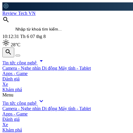
memory
Review Tech VN
search
10:12:34
Th 6 07 thg 8
light_mode
28°C
search
search
arrow_drop_down
Tin tức công nghệ
Camera - Nghe nhìn
Di động
Máy tính - Tablet
Apps - Game
Đánh giá
Xe
Khám phá
Menu
expand_more
Tin tức công nghệ
Camera - Nghe nhìn
Di động
Máy tính - Tablet
Apps - Game
Đánh giá
Xe
Khám phá