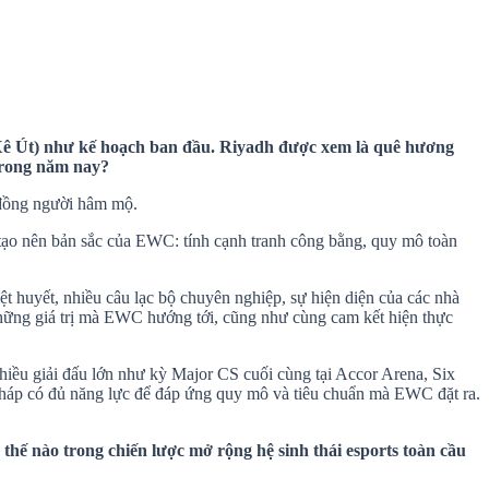
p Xê Út) như kế hoạch ban đầu. Riyadh được xem là quê hương
 trong năm nay?
g đồng người hâm mộ.
đã tạo nên bản sắc của EWC: tính cạnh tranh công bằng, quy mô toàn
t huyết, nhiều câu lạc bộ chuyên nghiệp, sự hiện diện của các nhà
hững giá trị mà EWC hướng tới, cũng như cùng cam kết hiện thực
nhiều giải đấu lớn như kỳ Major CS cuối cùng tại Accor Arena, Six
 Pháp có đủ năng lực để đáp ứng quy mô và tiêu chuẩn mà EWC đặt ra.
 thế nào trong chiến lược mở rộng hệ sinh thái esports toàn cầu