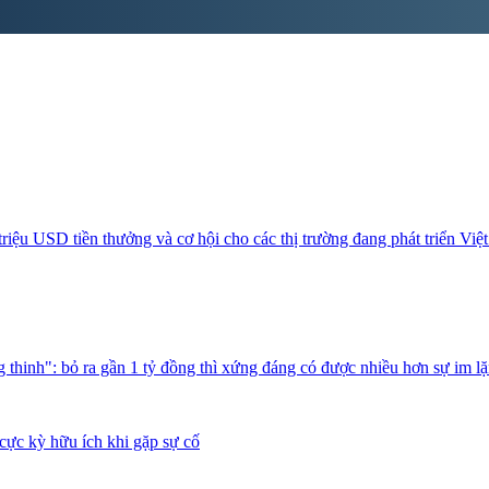
triệu USD tiền thưởng và cơ hội cho các thị trường đang phát triển
Việt
thinh": bỏ ra gần 1 tỷ đồng thì xứng đáng có được nhiều hơn sự im l
cực kỳ hữu ích khi gặp sự cố