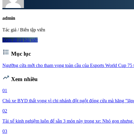
admin
Tác giả / Biên tập viên
Xem tất cả bài viết
format_list_bulleted
Mục lục
Ngưỡng cửa mới cho tham vọng toàn cầu của Esports World Cup
75 
trending_up
Xem nhiều
01
Chủ xe BYD thất vọng vì chi nhánh đột ngột đóng cửa mà hãng "lặng 
02
Tài xế kinh nghiệm luôn để sẵn 3 món này trong xe: Nhỏ gọn nhưng 
03