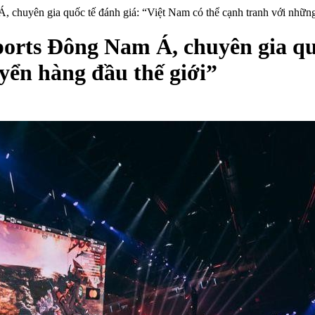
 chuyên gia quốc tế đánh giá: “Việt Nam có thể cạnh tranh với những
orts Đông Nam Á, chuyên gia qu
yển hàng đầu thế giới”