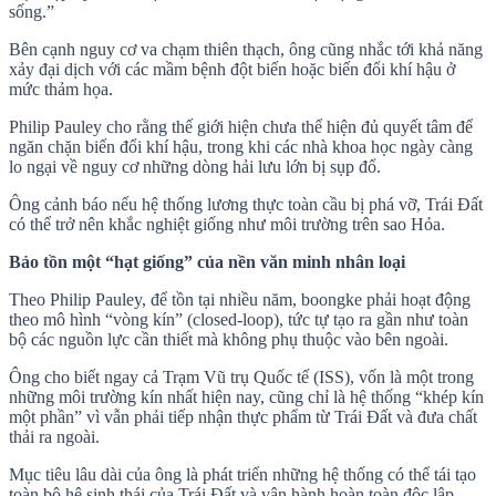
sống.”
Bên cạnh nguy cơ va chạm thiên thạch, ông cũng nhắc tới khả năng
xảy đại dịch với các mầm bệnh đột biến hoặc biến đổi khí hậu ở
mức thảm họa.
Philip Pauley cho rằng thế giới hiện chưa thể hiện đủ quyết tâm để
ngăn chặn biến đổi khí hậu, trong khi các nhà khoa học ngày càng
lo ngại về nguy cơ những dòng hải lưu lớn bị sụp đổ.
Ông cảnh báo nếu hệ thống lương thực toàn cầu bị phá vỡ, Trái Đất
có thể trở nên khắc nghiệt giống như môi trường trên sao Hỏa.
Bảo tồn một “hạt giống” của nền văn minh nhân loại
Theo Philip Pauley, để tồn tại nhiều năm, boongke phải hoạt động
theo mô hình “vòng kín” (closed-loop), tức tự tạo ra gần như toàn
bộ các nguồn lực cần thiết mà không phụ thuộc vào bên ngoài.
Ông cho biết ngay cả Trạm Vũ trụ Quốc tế (ISS), vốn là một trong
những môi trường kín nhất hiện nay, cũng chỉ là hệ thống “khép kín
một phần” vì vẫn phải tiếp nhận thực phẩm từ Trái Đất và đưa chất
thải ra ngoài.
Mục tiêu lâu dài của ông là phát triển những hệ thống có thể tái tạo
toàn bộ hệ sinh thái của Trái Đất và vận hành hoàn toàn độc lập