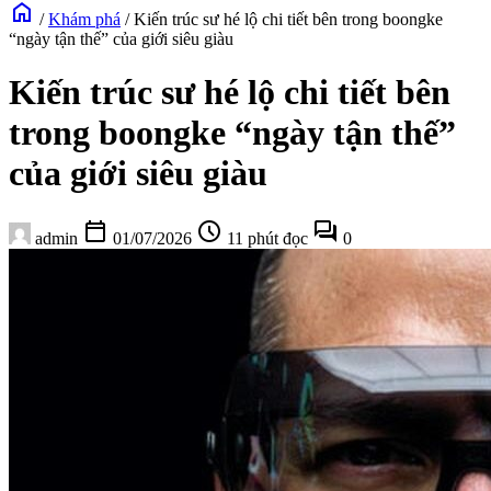
home
/
Khám phá
/
Kiến trúc sư hé lộ chi tiết bên trong boongke
“ngày tận thế” của giới siêu giàu
Kiến trúc sư hé lộ chi tiết bên
trong boongke “ngày tận thế”
của giới siêu giàu
calendar_today
schedule
forum
admin
01/07/2026
11 phút đọc
0