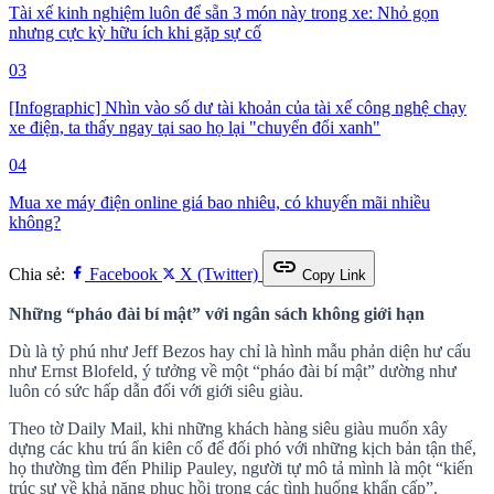
Tài xế kinh nghiệm luôn để sẵn 3 món này trong xe: Nhỏ gọn
nhưng cực kỳ hữu ích khi gặp sự cố
03
[Infographic] Nhìn vào số dư tài khoản của tài xế công nghệ chạy
xe điện, ta thấy ngay tại sao họ lại "chuyển đổi xanh"
04
Mua xe máy điện online giá bao nhiêu, có khuyến mãi nhiều
không?
link
Chia sẻ:
Facebook
X (Twitter)
Copy Link
Những “pháo đài bí mật” với ngân sách không giới hạn
Dù là tỷ phú như Jeff Bezos hay chỉ là hình mẫu phản diện hư cấu
như Ernst Blofeld, ý tưởng về một “pháo đài bí mật” dường như
luôn có sức hấp dẫn đối với giới siêu giàu.
Theo tờ Daily Mail, khi những khách hàng siêu giàu muốn xây
dựng các khu trú ẩn kiên cố để đối phó với những kịch bản tận thế,
họ thường tìm đến Philip Pauley, người tự mô tả mình là một “kiến
trúc sư về khả năng phục hồi trong các tình huống khẩn cấp”.