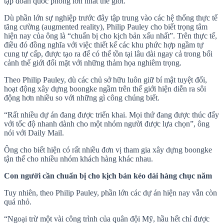
tập đoàn quốc phòng lớn nhất thế giới.
Dù phần lớn sự nghiệp trước đây tập trung vào các hệ thống thực tế
tăng cường (augmented reality), Philip Pauley cho biết trọng tâm
hiện nay của ông là “chuẩn bị cho kịch bản xấu nhất”. Trên thực tế,
điều đó đồng nghĩa với việc thiết kế các khu phức hợp ngầm tự
cung tự cấp, được tạo ra để có thể tồn tại lâu dài ngay cả trong bối
cảnh thế giới đối mặt với những thảm họa nghiêm trọng.
Theo Philip Pauley, dù các chủ sở hữu luôn giữ bí mật tuyệt đối,
hoạt động xây dựng boongke ngầm trên thế giới hiện diễn ra sôi
động hơn nhiều so với những gì công chúng biết.
“Rất nhiều dự án đang được triển khai. Mọi thứ đang được thúc đẩy
với tốc độ nhanh dành cho một nhóm người được lựa chọn”, ông
nói với Daily Mail.
Ông cho biết hiện có rất nhiều đơn vị tham gia xây dựng boongke
tận thế cho nhiều nhóm khách hàng khác nhau.
Con người cần chuẩn bị cho kịch bản kéo dài hàng chục năm
Tuy nhiên, theo Philip Pauley, phần lớn các dự án hiện nay vẫn còn
quá nhỏ.
“Ngoại trừ một vài công trình của quân đội Mỹ, hầu hết chỉ được