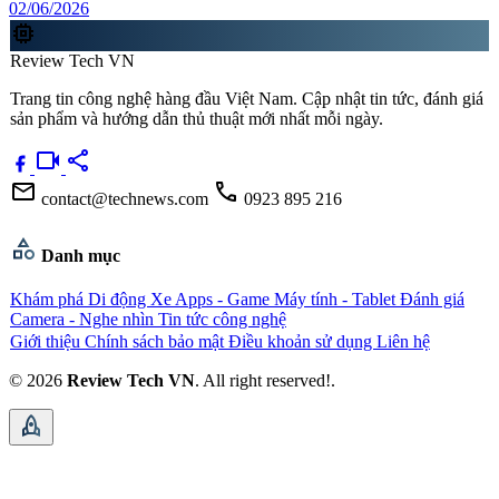
02/06/2026
memory
Review Tech VN
Trang tin công nghệ hàng đầu Việt Nam. Cập nhật tin tức, đánh giá
sản phẩm và hướng dẫn thủ thuật mới nhất mỗi ngày.
videocam
share
mail
call
contact@technews.com
0923 895 216
category
Danh mục
Khám phá
Di động
Xe
Apps - Game
Máy tính - Tablet
Đánh giá
Camera - Nghe nhìn
Tin tức công nghệ
Giới thiệu
Chính sách bảo mật
Điều khoản sử dụng
Liên hệ
© 2026
Review Tech VN
. All right reserved!.
rocket