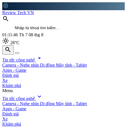
memory
Review Tech VN
search
01:11:48
Th 7 08 thg 8
light_mode
28°C
search
search
arrow_drop_down
Tin tức công nghệ
Camera - Nghe nhìn
Di động
Máy tính - Tablet
Apps - Game
Đánh giá
Xe
Khám phá
Menu
expand_more
Tin tức công nghệ
Camera - Nghe nhìn
Di động
Máy tính - Tablet
Apps - Game
Đánh giá
Xe
Khám phá