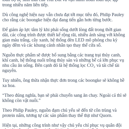
trong nhiều năm liên tiếp.
Dù công nghệ hiện nay vẫn chưa đạt tới mục tiêu đó, Philip Pauley
cho rằng các boongke hiện đại đang tiến gần hơn từng bước.
Để giảm áp lực tâm lý khi phải sống dưới lòng đất trong thời gian
dài, các công trình được thiết kế rộng rãi, nhiều ánh sáng với không
gian màu trắng, cây xanh, hệ thống đèn LED mô phỏng chu kỳ
ngày đêm và các khung cảnh nhân tạo thay thế cửa sổ.
Nguồn thực phẩm sẽ được bổ sung bằng các trang trại thủy canh,
khí canh, hệ thống nuôi trồng thủy sản và những bể cá lớn phục vụ
nhu cầu ăn uống. Bên cạnh đó là hệ thống lọc CO₂ và tái chế tài
nguyên.
Tuy nhiên, ông thừa nhận thực đơn trong các boongke sẽ không hề
xa hoa.
“Theo đúng nghĩa, bạn sẽ phải chuyển sang ăn chay. Ngoài cá thì sẽ
không còn vật nuôi.”
Theo Philip Pauley, nguồn đạm chủ yếu sẽ đến từ côn trùng và
protein nấm, tương tự các sản phẩm thay thế thịt như Quorn.
Hiện tại, những công trình như vậy chủ yếu chỉ phục vụ quân đội