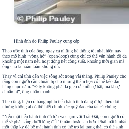
Hình ảnh do Philip Pauley cung cấp
Theo ước tính của ông, ngay cả những hệ thống tốt nhất hiện nay
theo mô hình “vòng hở” (open-loop) cũng chỉ có thể vận hành tối đa
khoảng một năm nếu hoạt động hết công suất, khoảng thời gian mà
ông cho là hoàn toàn không đủ.
Thay vì chỉ tính đến việc sống sót trong vài tháng, Philip Pauley cho
rằng con người cần chuẩn bị cho những thảm họa có thể kéo dài
hàng chục năm. “Đây không phải là gieo rắc nỗi sợ hãi, mà là sự
chuẩn bị”, ông nhấn mạnh.
Theo ông, hiện có hàng nghìn tiểu hành tinh đang được theo dõi
nhưng không ai có thể biết chính xác quỹ đạo của tất cả chúng.
“Nếu một tiểu hành tinh đủ lớn va chạm với Trái Đất, con người có
thể sẽ phải sống dưới lòng đất 10 năm hoặc lâu hơn. Phải mất ít nhất
một thập kỷ để bề mặt hành tinh có thể trở lại trạng thái có thể sinh