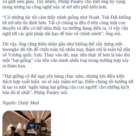
và giới siêu giàu. Tuy nhiên, Philip Pauley cho biết ông hy vọng
trong tương lai công nghệ này sẽ trở nên phổ biến hơn.
“Có những lúc tôi cảm thấy mình giống như Noah. Trái Đất không
hề trở nên ổn định hơn. Tất cả chúng ta đều ở trên cùng một con
thuyền và đều có thể nhìn thấy xu hướng đang diễn ra, vì vậy cần
nghĩ tới các giải pháp dài hạn để bảo vệ chính mình”, ông nói.
Dù vậy, ông cũng thừa nhận gần như không thể xây dựng một
boongke đủ lớn để chứa toàn bộ nhân loại, thậm chí là toàn bộ dân
số Vương quốc Anh. Thay vào đó, mục tiêu thực tế hơn là bảo tồn
một “hạt giống” của nền văn minh nhân loại trong trường hợp xảy
ra thảm họa.
“Hạt giống có thể ngủ yên hàng chục năm, nhưng khi điều kiện
thích hợp xuất hiện, nó sẽ nảy mầm trở lại. Điều chúng tôi hướng tới
là tạo ra một ‘ngân hàng hạt giống của con người’ cho những kịch
bản tồi tệ nhất”, Philip Pauley nói.
Nguồn: Daily Mail