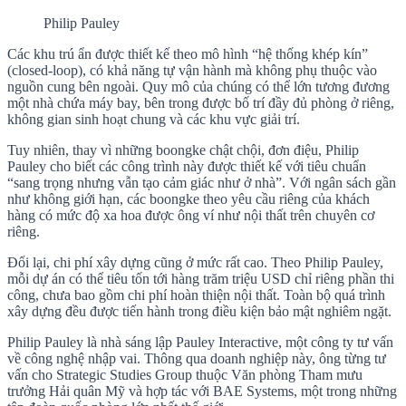
Philip Pauley
Các khu trú ẩn được thiết kế theo mô hình “hệ thống khép kín”
(closed-loop), có khả năng tự vận hành mà không phụ thuộc vào
nguồn cung bên ngoài. Quy mô của chúng có thể lớn tương đương
một nhà chứa máy bay, bên trong được bố trí đầy đủ phòng ở riêng,
không gian sinh hoạt chung và các khu vực giải trí.
Tuy nhiên, thay vì những boongke chật chội, đơn điệu, Philip
Pauley cho biết các công trình này được thiết kế với tiêu chuẩn
“sang trọng nhưng vẫn tạo cảm giác như ở nhà”. Với ngân sách gần
như không giới hạn, các boongke theo yêu cầu riêng của khách
hàng có mức độ xa hoa được ông ví như nội thất trên chuyên cơ
riêng.
Đổi lại, chi phí xây dựng cũng ở mức rất cao. Theo Philip Pauley,
mỗi dự án có thể tiêu tốn tới hàng trăm triệu USD chỉ riêng phần thi
công, chưa bao gồm chi phí hoàn thiện nội thất. Toàn bộ quá trình
xây dựng đều được tiến hành trong điều kiện bảo mật nghiêm ngặt.
Philip Pauley là nhà sáng lập Pauley Interactive, một công ty tư vấn
về công nghệ nhập vai. Thông qua doanh nghiệp này, ông từng tư
vấn cho Strategic Studies Group thuộc Văn phòng Tham mưu
trưởng Hải quân Mỹ và hợp tác với BAE Systems, một trong những