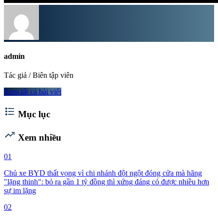
admin
Tác giả / Biên tập viên
Xem tất cả bài viết
format_list_bulleted
Mục lục
trending_up
Xem nhiều
01
Chủ xe BYD thất vọng vì chi nhánh đột ngột đóng cửa mà hãng
"lặng thinh": bỏ ra gần 1 tỷ đồng thì xứng đáng có được nhiều hơn
sự im lặng
02