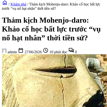
home
/
Khám phá
/
Thảm kịch Mohenjo-daro: Khảo cổ học bất lực
trước “vụ nổ hạt nhân” thời tiền sử?
Thảm kịch Mohenjo-daro:
Khảo cổ học bất lực trước “vụ
nổ hạt nhân” thời tiền sử?
calendar_today
schedule
forum
admin
27/06/2026
10 phút đọc
0