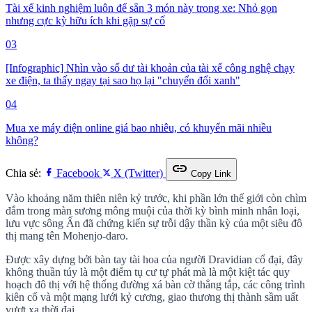
Tài xế kinh nghiệm luôn để sẵn 3 món này trong xe: Nhỏ gọn
nhưng cực kỳ hữu ích khi gặp sự cố
03
[Infographic] Nhìn vào số dư tài khoản của tài xế công nghệ chạy
xe điện, ta thấy ngay tại sao họ lại "chuyển đổi xanh"
04
Mua xe máy điện online giá bao nhiêu, có khuyến mãi nhiều
không?
link
Chia sẻ:
Facebook
X (Twitter)
Copy Link
Vào khoảng năm thiên niên kỷ trước, khi phần lớn thế giới còn chìm
đắm trong màn sương mông muội của thời kỳ bình minh nhân loại,
lưu vực sông Ấn đã chứng kiến sự trỗi dậy thần kỳ của một siêu đô
thị mang tên Mohenjo-daro.
Được xây dựng bởi bàn tay tài hoa của người Dravidian cổ đại, đây
không thuần túy là một điểm tụ cư tự phát mà là một kiệt tác quy
hoạch đô thị với hệ thống đường xá bàn cờ thẳng tắp, các công trình
kiên cố và một mạng lưới kỷ cương, giao thương thị thành sầm uất
vượt xa thời đại.