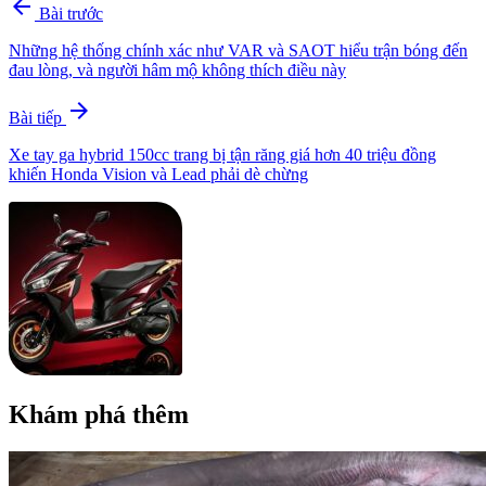
arrow_back
Bài trước
Những hệ thống chính xác như VAR và SAOT hiểu trận bóng đến
đau lòng, và người hâm mộ không thích điều này
arrow_forward
Bài tiếp
Xe tay ga hybrid 150cc trang bị tận răng giá hơn 40 triệu đồng
khiến Honda Vision và Lead phải dè chừng
Khám phá thêm