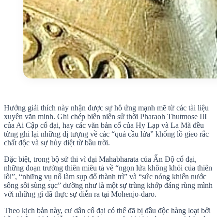
Hướng giải thích này nhận được sự hô ứng mạnh mẽ từ các tài liệu
xuyên văn minh. Ghi chép biên niên sử thời Pharaoh Thutmose III
của Ai Cập cổ đại, hay các văn bản cổ của Hy Lạp và La Mã đều
từng ghi lại những dị tượng về các “quả cầu lửa” khổng lồ gieo rắc
chất độc và sự hủy diệt từ bầu trời.
Đặc biệt, trong bộ sử thi vĩ đại Mahabharata của Ấn Độ cổ đại,
những đoạn trường thiên miêu tả về “ngọn lửa không khói của thiên
lôi”, “những vụ nổ làm sụp đổ thành trì” và “sức nóng khiến nước
sông sôi sùng sục” dường như là một sự trùng khớp đáng rùng mình
với những gì đã thực sự diễn ra tại Mohenjo-daro.
Theo kịch bản này, cư dân cổ đại có thể đã bị đầu độc hàng loạt bởi