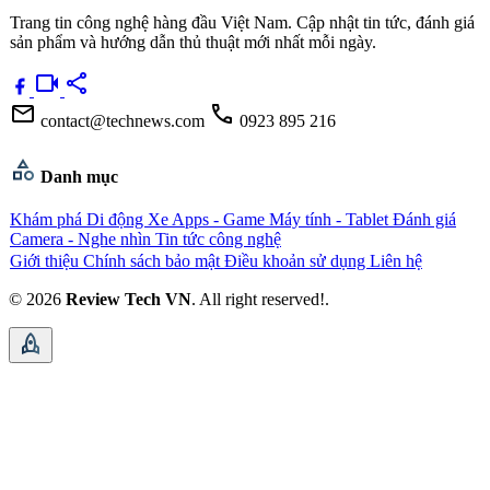
Trang tin công nghệ hàng đầu Việt Nam. Cập nhật tin tức, đánh giá
sản phẩm và hướng dẫn thủ thuật mới nhất mỗi ngày.
videocam
share
mail
call
contact@technews.com
0923 895 216
category
Danh mục
Khám phá
Di động
Xe
Apps - Game
Máy tính - Tablet
Đánh giá
Camera - Nghe nhìn
Tin tức công nghệ
Giới thiệu
Chính sách bảo mật
Điều khoản sử dụng
Liên hệ
© 2026
Review Tech VN
. All right reserved!.
rocket