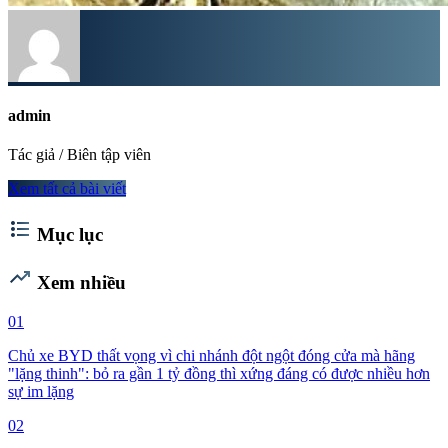
admin
Tác giả / Biên tập viên
Xem tất cả bài viết
format_list_bulleted
Mục lục
trending_up
Xem nhiều
01
Chủ xe BYD thất vọng vì chi nhánh đột ngột đóng cửa mà hãng
"lặng thinh": bỏ ra gần 1 tỷ đồng thì xứng đáng có được nhiều hơn
sự im lặng
02