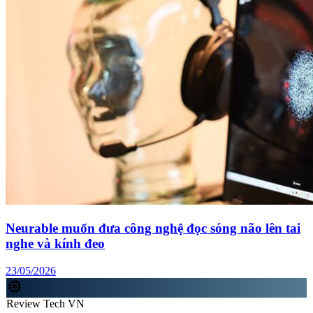
Neurable muốn đưa công nghệ đọc sóng não lên tai
nghe và kính đeo
23/05/2026
memory
Review Tech VN