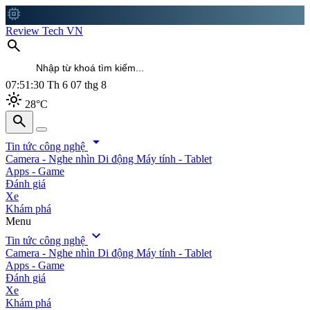
memory
Review Tech VN
search
07:51:32
Th 6 07 thg 8
light_mode
28°C
search
search
arrow_drop_down
Tin tức công nghệ
Camera - Nghe nhìn
Di động
Máy tính - Tablet
Apps - Game
Đánh giá
Xe
Khám phá
Menu
expand_more
Tin tức công nghệ
Camera - Nghe nhìn
Di động
Máy tính - Tablet
Apps - Game
Đánh giá
Xe
Khám phá