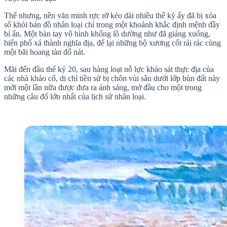
Thế nhưng, nền văn minh rực rỡ kéo dài nhiều thế kỷ ấy đã bị xóa
sổ khỏi bản đồ nhân loại chỉ trong một khoảnh khắc định mệnh đầy
bí ẩn. Một bàn tay vô hình khổng lồ dường như đã giáng xuống,
biến phố xá thành nghĩa địa, để lại những bộ xương cốt rải rác cùng
một bãi hoang tàn đổ nát.
Mãi đến đầu thế kỷ 20, sau hàng loạt nỗ lực khảo sát thực địa của
các nhà khảo cổ, di chỉ tiền sử bị chôn vùi sâu dưới lớp bùn đất này
mới một lần nữa được đưa ra ánh sáng, mở đầu cho một trong
những câu đố lớn nhất của lịch sử nhân loại.