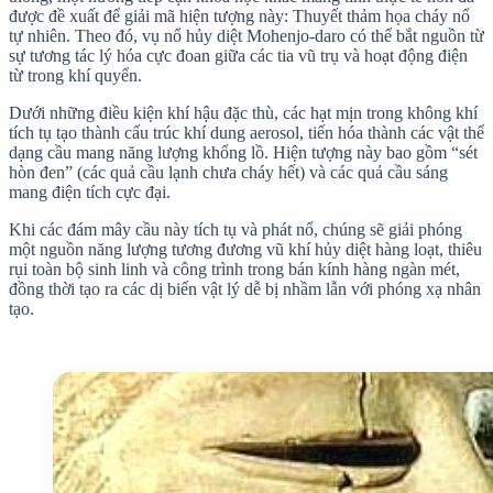
được đề xuất để giải mã hiện tượng này: Thuyết thảm họa cháy nổ
tự nhiên. Theo đó, vụ nổ hủy diệt Mohenjo-daro có thể bắt nguồn từ
sự tương tác lý hóa cực đoan giữa các tia vũ trụ và hoạt động điện
từ trong khí quyển.
Dưới những điều kiện khí hậu đặc thù, các hạt mịn trong không khí
tích tụ tạo thành cấu trúc khí dung aerosol, tiến hóa thành các vật thể
dạng cầu mang năng lượng khổng lồ. Hiện tượng này bao gồm “sét
hòn đen” (các quả cầu lạnh chưa cháy hết) và các quả cầu sáng
mang điện tích cực đại.
Khi các đám mây cầu này tích tụ và phát nổ, chúng sẽ giải phóng
một nguồn năng lượng tương đương vũ khí hủy diệt hàng loạt, thiêu
rụi toàn bộ sinh linh và công trình trong bán kính hàng ngàn mét,
đồng thời tạo ra các dị biến vật lý dễ bị nhầm lẫn với phóng xạ nhân
tạo.