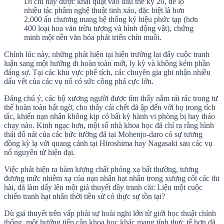
Di chỉ này được khai quật vào đầu thế kỷ 20, để lộ
nhiều tác phẩm nghệ thuật tinh xảo, đặc biệt là hơn
2.000 ấn chương mang hệ thống ký hiệu phức tạp (hơn
400 loại hoa văn trừu tượng và hình động vật), chứng
minh một nền văn hóa phát triển chín muồi.
Chính lúc này, những phát hiện tại hiện trường lại đẩy cuộc tranh
luận sang một hướng đi hoàn toàn mới, ly kỳ và không kém phần
đáng sợ. Tại các khu vực phế tích, các chuyên gia ghi nhận nhiều
dấu vết của các vụ nổ có sức công phá cực lớn.
Đáng chú ý, các bộ xương người được tìm thấy nằm rải rác trong tư
thế hoàn toàn bất ngờ, cho thấy cái chết đã ập đến với họ trong tích
tắc, khiến nạn nhân không kịp có bất kỳ hành vi phòng bị hay tháo
chạy nào. Kinh ngạc hơn, một số nhà khoa học đã chỉ ra rằng hình
thái đổ nát của các bức tường đá tại Mohenjo-daro có sự tương
đồng kỳ lạ với quang cảnh tại Hiroshima hay Nagasaki sau các vụ
nổ nguyên tử hiện đại.
Việc phát hiện ra hàm lượng chất phóng xạ bất thường, tương
đương mức nhiễm xạ của nạn nhân hạt nhân trong xương cốt các thi
hài, đã làm dấy lên một giả thuyết đầy tranh cãi: Liệu một cuộc
chiến tranh hạt nhân thời tiền sử có thực sự tồn tại?
Dù giả thuyết trên vấp phải sự hoài nghi lớn từ giới học thuật chính
thống, một hướng tiếp cận khoa học khác mang tính thực tế hơn đã