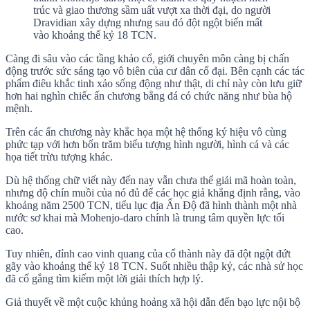
trúc và giao thương sầm uất vượt xa thời đại, do người
Dravidian xây dựng nhưng sau đó đột ngột biến mất
vào khoảng thế kỷ 18 TCN.
Càng đi sâu vào các tầng khảo cổ, giới chuyên môn càng bị chấn
động trước sức sáng tạo vô biên của cư dân cổ đại. Bên cạnh các tác
phẩm điêu khắc tinh xảo sống động như thật, di chỉ này còn lưu giữ
hơn hai nghìn chiếc ấn chương bằng đá có chức năng như bùa hộ
mệnh.
Trên các ấn chương này khắc họa một hệ thống ký hiệu vô cùng
phức tạp với hơn bốn trăm biểu tượng hình người, hình cá và các
họa tiết trừu tượng khác.
Dù hệ thống chữ viết này đến nay vẫn chưa thể giải mã hoàn toàn,
nhưng độ chín muồi của nó đủ để các học giả khẳng định rằng, vào
khoảng năm 2500 TCN, tiểu lục địa Ấn Độ đã hình thành một nhà
nước sơ khai mà Mohenjo-daro chính là trung tâm quyền lực tối
cao.
Tuy nhiên, đỉnh cao vinh quang của cổ thành này đã đột ngột đứt
gãy vào khoảng thế kỷ 18 TCN. Suốt nhiều thập kỷ, các nhà sử học
đã cố gắng tìm kiếm một lời giải thích hợp lý.
Giả thuyết về một cuộc khủng hoảng xã hội dẫn đến bạo lực nội bộ