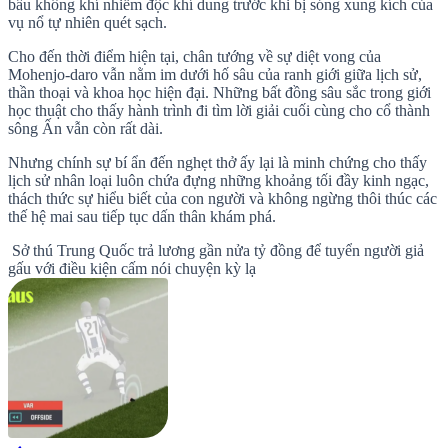
bầu không khí nhiễm độc khí dung trước khi bị sóng xung kích của
vụ nổ tự nhiên quét sạch.
Cho đến thời điểm hiện tại, chân tướng về sự diệt vong của
Mohenjo-daro vẫn nằm im dưới hố sâu của ranh giới giữa lịch sử,
thần thoại và khoa học hiện đại. Những bất đồng sâu sắc trong giới
học thuật cho thấy hành trình đi tìm lời giải cuối cùng cho cổ thành
sông Ấn vẫn còn rất dài.
Nhưng chính sự bí ẩn đến nghẹt thở ấy lại là minh chứng cho thấy
lịch sử nhân loại luôn chứa đựng những khoảng tối đầy kinh ngạc,
thách thức sự hiểu biết của con người và không ngừng thôi thúc các
thế hệ mai sau tiếp tục dấn thân khám phá.
Sở thú Trung Quốc trả lương gần nửa tỷ đồng để tuyển người giả
gấu với điều kiện cấm nói chuyện kỳ lạ