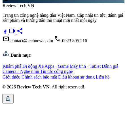
Review Tech VN
Trang tin công nghệ hàng đầu Việt Nam. Cập nhật tin tức, đánh giá
sản phẩm và hướng dẫn thủ thuật mới nhất mỗi ngày.
videocam
share
mail
call
contact@technews.com
0923 895 216
category
Danh mục
Khám phá
Di động
Xe
Apps - Game
Máy tính - Tablet
Đánh giá
Camera - Nghe nhìn
Tin tức công nghệ
Giới thiệu
Chính sách bảo mật
Điều khoản sử dụng
Liên hệ
© 2026
Review Tech VN
. All right reserved!.
rocket