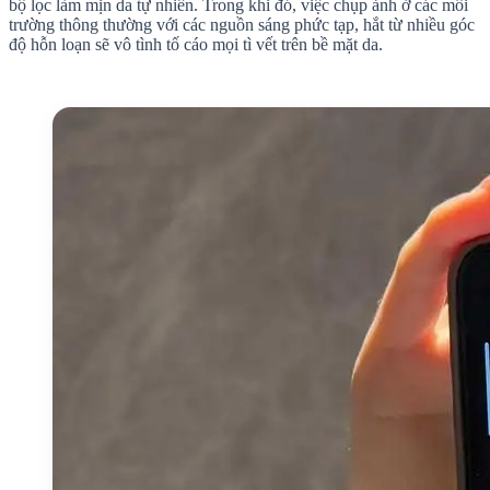
bộ lọc làm mịn da tự nhiên. Trong khi đó, việc chụp ảnh ở các môi
trường thông thường với các nguồn sáng phức tạp, hắt từ nhiều góc
độ hỗn loạn sẽ vô tình tố cáo mọi tì vết trên bề mặt da.