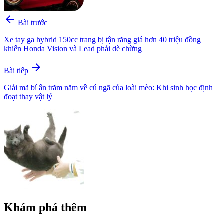
arrow_back
Bài trước
Xe tay ga hybrid 150cc trang bị tận răng giá hơn 40 triệu đồng
khiến Honda Vision và Lead phải dè chừng
arrow_forward
Bài tiếp
Giải mã bí ẩn trăm năm về cú ngã của loài mèo: Khi sinh học định
đoạt thay vật lý
Khám phá thêm