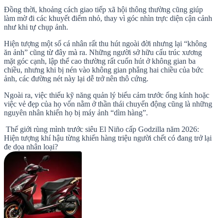
Đồng thời, khoảng cách giao tiếp xã hội thông thường cũng giúp
làm mờ đi các khuyết điểm nhỏ, thay vì góc nhìn trực diện cận cảnh
như khi tự chụp ảnh.
Hiện tượng một số cá nhân rất thu hút ngoài đời nhưng lại “không
ăn ảnh” cũng từ đây mà ra. Những người sở hữu cấu trúc xương
mặt góc cạnh, lập thể cao thường rất cuốn hút ở không gian ba
chiều, nhưng khi bị nén vào không gian phẳng hai chiều của bức
ảnh, các đường nét này lại dễ trở nên thô cứng.
Ngoài ra, việc thiếu kỹ năng quản lý biểu cảm trước ống kính hoặc
việc vẻ đẹp của họ vốn nằm ở thần thái chuyển động cũng là những
nguyên nhân khiến họ bị máy ảnh “dìm hàng”.
Thế giới rùng mình trước siêu El Niño cấp Godzilla năm 2026:
Hiện tượng khí hậu từng khiến hàng triệu người chết có đang trở lại
đe dọa nhân loại?