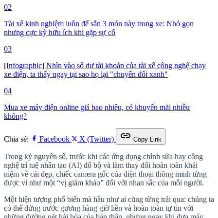
02
Tài xế kinh nghiệm luôn để sẵn 3 món này trong xe: Nhỏ gọn
nhưng cực kỳ hữu ích khi gặp sự cố
03
[Infographic] Nhìn vào số dư tài khoản của tài xế công nghệ chạy
xe điện, ta thấy ngay tại sao họ lại "chuyển đổi xanh"
04
Mua xe máy điện online giá bao nhiêu, có khuyến mãi nhiều
không?
link
Chia sẻ:
Facebook
X (Twitter)
Copy Link
Trong kỷ nguyên số, trước khi các ứng dụng chỉnh sửa hay công
nghệ trí tuệ nhân tạo (AI) đổ bộ và làm thay đổi hoàn toàn khái
niệm về cái đẹp, chiếc camera gốc của điện thoại thông minh từng
được ví như một “vị giám khảo” đối với nhan sắc của mỗi người.
Một hiện tượng phổ biến mà hầu như ai cũng từng trải qua: chúng ta
có thể đứng trước gương hàng giờ liền và hoàn toàn tự tin với
những đường nét hài hòa của bản thân, nhưng ngay khi đưa máy