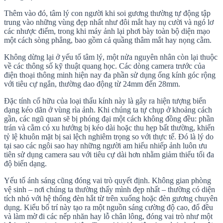
Thêm vào đó, tâm lý con người khi soi gương thường tự động tập
trung vào những vùng đẹp nhất như đôi mắt hay nụ cười và ngó lơ
các nhược điểm, trong khi máy ảnh lại phơi bày toàn bộ diện mạo
một cách sòng phẳng, bao gồm cả quầng thâm mắt hay nọng cằm.
Không dừng lại ở yếu tố tâm lý, một nửa nguyên nhân còn lại thuộc
về các thông số kỹ thuật quang học. Các dòng camera trước của
điện thoại thông minh hiện nay đa phần sử dụng ống kính góc rộng
với tiêu cự ngắn, thường dao động từ 24mm đến 28mm.
Đặc tính cố hữu của loại thấu kính này là gây ra hiện tượng biến
dạng kéo dãn ở vùng rìa ảnh. Khi chúng ta tự chụp ở khoảng cách
gần, các ngũ quan sẽ bị phóng đại một cách không đồng đều: phần
trán và cằm có xu hướng bị kéo dài hoặc thu hẹp bất thường, khiến
tỷ lệ khuôn mặt bị sai lệch nghiêm trọng so với thực tế. Đó là lý do
tại sao các ngôi sao hay những người am hiểu nhiếp ảnh luôn ưu
tiên sử dụng camera sau với tiêu cự dài hơn nhằm giảm thiểu tối đa
độ biến dạng.
Yếu tố ánh sáng cũng đóng vai trò quyết định. Không gian phòng
vệ sinh – nơi chúng ta thường thấy mình đẹp nhất – thường có diện
tích nhỏ với hệ thống đèn hắt từ trên xuống hoặc đèn gương chuyên
dụng. Kiểu bố trí này tạo ra một nguồn sáng cường độ cao, đổ đều
và làm mờ đi các nếp nhăn hay lỗ chân lông, đóng vai trò như một