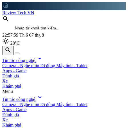
memory
Review Tech VN
search
22:58:00
Th 6 07 thg 8
light_mode
28°C
search
search
arrow_drop_down
Tin tức công nghệ
Camera - Nghe nhìn
Di động
Máy tính - Tablet
Apps - Game
Đánh giá
Xe
Khám phá
Menu
expand_more
Tin tức công nghệ
Camera - Nghe nhìn
Di động
Máy tính - Tablet
Apps - Game
Đánh giá
Xe
Khám phá