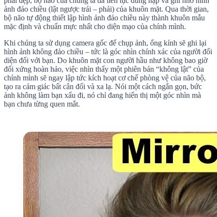
phái đẹp, bộ não của chúng ta đã liên tục dung nạp và ghi nhớ hình
ảnh đảo chiều (lật ngược trái – phải) của khuôn mặt. Qua thời gian,
bộ não tự động thiết lập hình ảnh đảo chiều này thành khuôn mẫu
mặc định và chuẩn mực nhất cho diện mạo của chính mình.
Khi chúng ta sử dụng camera gốc để chụp ảnh, ống kính sẽ ghi lại
hình ảnh không đảo chiều – tức là góc nhìn chính xác của người đối
diện đối với bạn. Do khuôn mặt con người hầu như không bao giờ
đối xứng hoàn hảo, việc nhìn thấy một phiên bản “không lật” của
chính mình sẽ ngay lập tức kích hoạt cơ chế phòng vệ của não bộ,
tạo ra cảm giác bất cân đối và xa lạ. Nói một cách ngắn gọn, bức
ảnh không làm bạn xấu đi, nó chỉ đang hiển thị một góc nhìn mà
bạn chưa từng quen mắt.