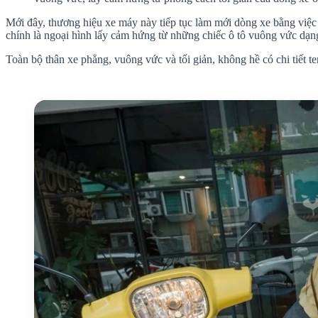
Mới đây, thương hiệu xe máy này tiếp tục làm mới dòng xe bằng việc
chính là ngoại hình lấy cảm hứng từ những chiếc ô tô vuông vức dạn
Toàn bộ thân xe phẳng, vuông vức và tối giản, không hề có chi tiết t