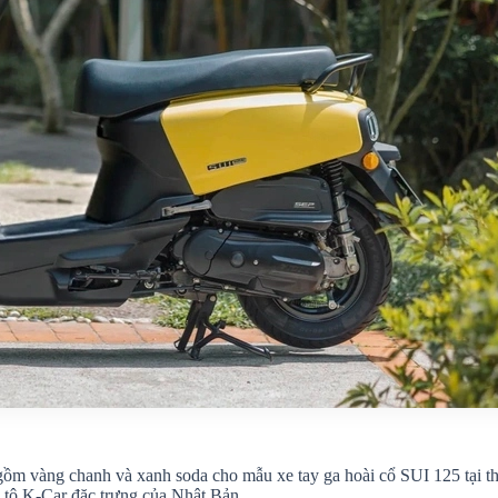
gồm vàng chanh và xanh soda cho mẫu xe tay ga hoài cổ SUI 125 tại th
 tô K-Car đặc trưng của Nhật Bản.