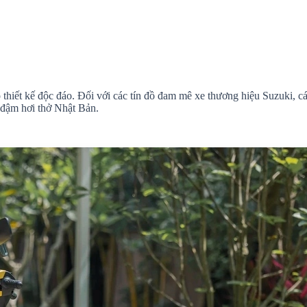
 thiết kế độc đáo. Đối với các tín đồ đam mê xe thương hiệu Suzuki, c
 đậm hơi thở Nhật Bản.