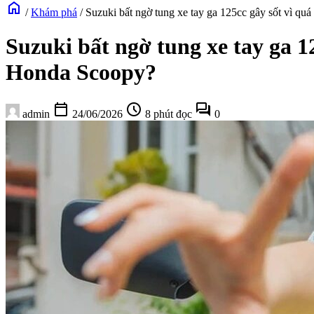
home
/
Khám phá
/
Suzuki bất ngờ tung xe tay ga 125cc gây sốt vì qu
Suzuki bất ngờ tung xe tay ga 1
Honda Scoopy?
calendar_today
schedule
forum
admin
24/06/2026
8 phút đọc
0