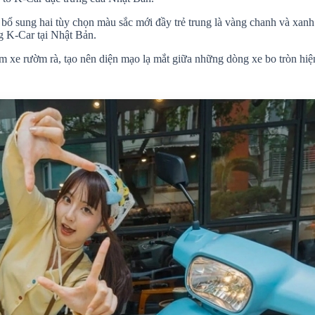
 bổ sung hai tùy chọn màu sắc mới đầy trẻ trung là vàng chanh và xan
g K-Car tại Nhật Bản.
em xe rườm rà, tạo nên diện mạo lạ mắt giữa những dòng xe bo tròn hiệ