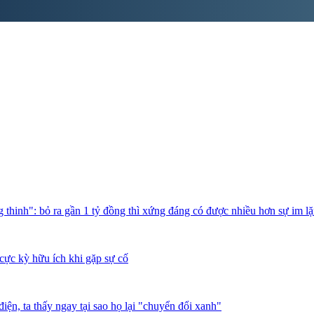
thinh": bỏ ra gần 1 tỷ đồng thì xứng đáng có được nhiều hơn sự im l
cực kỳ hữu ích khi gặp sự cố
iện, ta thấy ngay tại sao họ lại "chuyển đổi xanh"