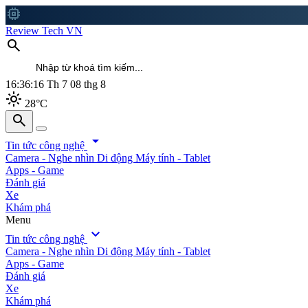
memory
Review Tech VN
search
16:36:19
Th 7 08 thg 8
light_mode
28°C
search
search
arrow_drop_down
Tin tức công nghệ
Camera - Nghe nhìn
Di động
Máy tính - Tablet
Apps - Game
Đánh giá
Xe
Khám phá
Menu
expand_more
Tin tức công nghệ
Camera - Nghe nhìn
Di động
Máy tính - Tablet
Apps - Game
Đánh giá
Xe
Khám phá