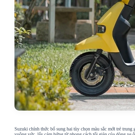
Suzuki chính thức bổ sung hai tùy chọn màu sắc mới trẻ trung 
vuông vức, lấy cảm hứng từ phong cách tối giản của dòng xe ô