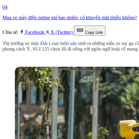
04
Mua xe máy điện online giá bao nhiêu, có khuyến mãi nhiều không?
link
Chia sẻ:
Facebook
X (Twitter)
Copy Link
Thị trường xe máy Đài Loan luôn sản sinh ra những mẫu xe tay ga có
phong cách Ý, SUI 125 chọn lối đi riêng với ngôn ngữ hoài cổ mang