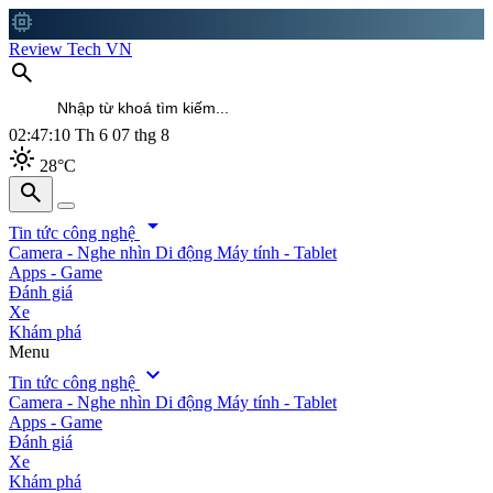
memory
Review Tech VN
search
02:47:12
Th 6 07 thg 8
light_mode
28°C
search
search
arrow_drop_down
Tin tức công nghệ
Camera - Nghe nhìn
Di động
Máy tính - Tablet
Apps - Game
Đánh giá
Xe
Khám phá
Menu
expand_more
Tin tức công nghệ
Camera - Nghe nhìn
Di động
Máy tính - Tablet
Apps - Game
Đánh giá
Xe
Khám phá