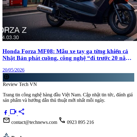
Honda Forza MF08: Mẫu xe tay ga từng khiến cả
Nhật Bản phát cuồng, công nghệ “đi trước 20 năm”
giờ vẫn gây choáng
20/05/2026
memory
Review Tech VN
Trang tin công nghệ hàng đầu Việt Nam. Cập nhật tin tức, đánh giá
sản phẩm và hướng dẫn thủ thuật mới nhất mỗi ngày.
videocam
share
mail
call
contact@technews.com
0923 895 216
category