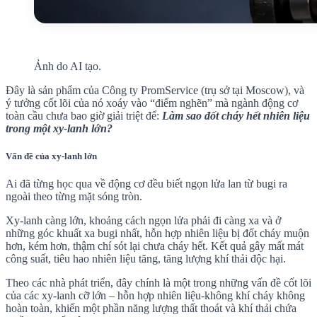
Ảnh do AI tạo.
Đây là sản phẩm của Công ty PromService (trụ sở tại Moscow), và
ý tưởng cốt lõi của nó xoáy vào “điểm nghẽn” mà ngành động cơ
toàn cầu chưa bao giờ giải triệt để:
Làm sao đốt cháy hết nhiên liệu
trong một xy-lanh lớn?
Vấn đề của xy-lanh lớn
Ai đã từng học qua về động cơ đều biết ngọn lửa lan từ bugi ra
ngoài theo từng mặt sóng tròn.
Xy-lanh càng lớn, khoảng cách ngọn lửa phải đi càng xa và ở
những góc khuất xa bugi nhất, hỗn hợp nhiên liệu bị đốt cháy muộn
hơn, kém hơn, thậm chí sót lại chưa cháy hết. Kết quả gây mất mát
công suất, tiêu hao nhiên liệu tăng, tăng lượng khí thải độc hại.
Theo các nhà phát triển, đây chính là một trong những vấn đề cốt lõi
của các xy-lanh cỡ lớn – hỗn hợp nhiên liệu-không khí cháy không
hoàn toàn, khiến một phần năng lượng thất thoát và khí thải chứa