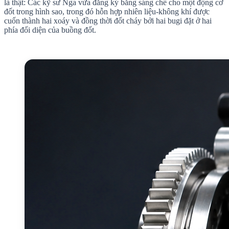
là thật: Các kỹ sư Nga vừa đăng ký bằng sáng chế cho một động cơ
đốt trong hình sao, trong đó hỗn hợp nhiên liệu-không khí được
cuốn thành hai xoáy và đồng thời đốt cháy bởi hai bugi đặt ở hai
phía đối diện của buồng đốt.