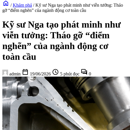
home
/
Khám phá
/
Kỹ sư Nga tạo phát minh như viễn tưởng: Tháo
gỡ “điểm nghẽn” của ngành động cơ toàn cầu
Kỹ sư Nga tạo phát minh như
viễn tưởng: Tháo gỡ “điểm
nghẽn” của ngành động cơ
toàn cầu
calendar_today
schedule
forum
admin
19/06/2026
5 phút đọc
0