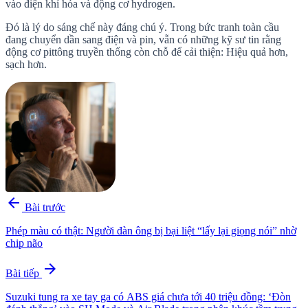
vào điện khí hóa và động cơ hydrogen.
Đó là lý do sáng chế này đáng chú ý. Trong bức tranh toàn cầu
đang chuyển dần sang điện và pin, vẫn có những kỹ sư tin rằng
động cơ pittông truyền thống còn chỗ để cải thiện: Hiệu quả hơn,
sạch hơn.
arrow_back
Bài trước
Phép màu có thật: Người đàn ông bị bại liệt “lấy lại giọng nói” nhờ
chip não
arrow_forward
Bài tiếp
Suzuki tung ra xe tay ga có ABS giá chưa tới 40 triệu đồng: ‘Đòn