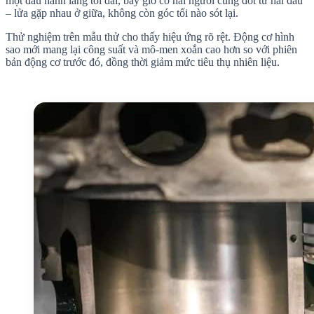
một đầu hành lang tối dài, bây giờ có hai người cùng đốt từ hai đầu
– lửa gặp nhau ở giữa, không còn góc tối nào sót lại.
Thử nghiệm trên mẫu thử cho thấy hiệu ứng rõ rệt. Động cơ hình
sao mới mang lại công suất và mô-men xoắn cao hơn so với phiên
bản động cơ trước đó, đồng thời giảm mức tiêu thụ nhiên liệu.