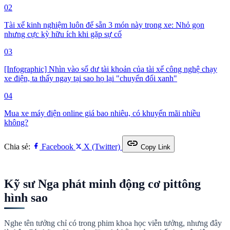
02
Tài xế kinh nghiệm luôn để sẵn 3 món này trong xe: Nhỏ gọn
nhưng cực kỳ hữu ích khi gặp sự cố
03
[Infographic] Nhìn vào số dư tài khoản của tài xế công nghệ chạy
xe điện, ta thấy ngay tại sao họ lại "chuyển đổi xanh"
04
Mua xe máy điện online giá bao nhiêu, có khuyến mãi nhiều
không?
link
Chia sẻ:
Facebook
X (Twitter)
Copy Link
Kỹ sư Nga phát minh động cơ pittông
hình sao
Nghe tên tưởng chỉ có trong phim khoa học viễn tưởng, nhưng đây