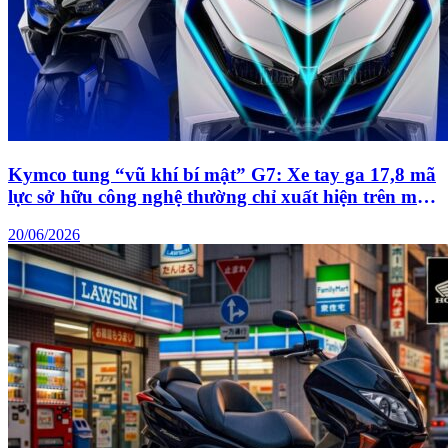
Kymco tung “vũ khí bí mật” G7: Xe tay ga 17,8 mã
lực sở hữu công nghệ thường chỉ xuất hiện trên mô
tô tiền trăm triệu
20/06/2026