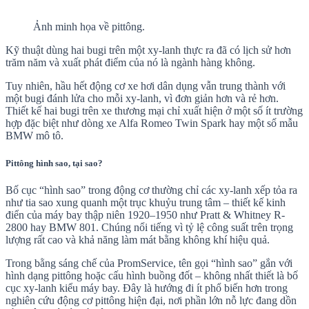
Ảnh minh họa về pittông.
Kỹ thuật dùng hai bugi trên một xy-lanh thực ra đã có lịch sử hơn
trăm năm và xuất phát điểm của nó là ngành hàng không.
Tuy nhiên, hầu hết động cơ xe hơi dân dụng vẫn trung thành với
một bugi đánh lửa cho mỗi xy-lanh, vì đơn giản hơn và rẻ hơn.
Thiết kế hai bugi trên xe thương mại chỉ xuất hiện ở một số ít trường
hợp đặc biệt như dòng xe Alfa Romeo Twin Spark hay một số mẫu
BMW mô tô.
Pittông hình sao, tại sao?
Bố cục “hình sao” trong động cơ thường chỉ các xy-lanh xếp tỏa ra
như tia sao xung quanh một trục khuỷu trung tâm – thiết kế kinh
điển của máy bay thập niên 1920–1950 như Pratt & Whitney R-
2800 hay BMW 801. Chúng nổi tiếng vì tỷ lệ công suất trên trọng
lượng rất cao và khả năng làm mát bằng không khí hiệu quả.
Trong bằng sáng chế của PromService, tên gọi “hình sao” gắn với
hình dạng pittông hoặc cấu hình buồng đốt – không nhất thiết là bố
cục xy-lanh kiểu máy bay. Đây là hướng đi ít phổ biến hơn trong
nghiên cứu động cơ pittông hiện đại, nơi phần lớn nỗ lực đang dồn