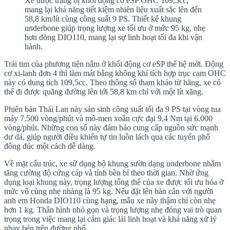
Xe được trang bị khối động cơ eSP OHC 109,5cc,
mang lại khả năng tiết kiệm nhiên liệu xuất sắc lên đến
58,8 km/lít cùng công suất 9 PS. Thiết kế khung
underbone giúp trọng lượng xe tối ưu ở mức 95 kg, nhẹ
hơn dòng DIO110, mang lại sự linh hoạt tối đa khi vận
hành.
Trái tim của phương tiện nằm ở khối động cơ eSP thế hệ mới. Động
cơ xi-lanh đơn 4 thì làm mát bằng không khí tích hợp trục cam OHC
này có dung tích 109,5cc. Theo thông số tham khảo từ hãng, xe có
thể đi được quãng đường lên tới 58,8 km chỉ với một lít xăng.
Phiên bản Thái Lan này sản sinh công suất tối đa 9 PS tại vòng tua
máy 7.500 vòng/phút và mô-men xoắn cực đại 9,4 Nm tại 6.000
vòng/phút. Những con số này đảm bảo cung cấp nguồn sức mạnh
dư dả, giúp người điều khiển tự tin luồn lách qua các tuyến phố
đông đúc một cách dễ dàng.
Về mặt cấu trúc, xe sử dụng bộ khung sườn dạng underbone nhằm
tăng cường độ cứng cáp và tính bền bỉ theo thời gian. Nhờ ứng
dụng loại khung này, trọng lượng tổng thể của xe được tối ưu hóa ở
mức vô cùng nhẹ nhàng là 95 kg. Nếu đặt lên bàn cân với người
anh em Honda DIO110 cùng hạng, mẫu xe này thậm chí còn nhẹ
hơn 1 kg. Thân hình nhỏ gọn và trọng lượng nhẹ đóng vai trò quan
trọng trong việc mang lại cảm giác lái linh hoạt và khả năng xử lý
nhạy bén trên đường phố.