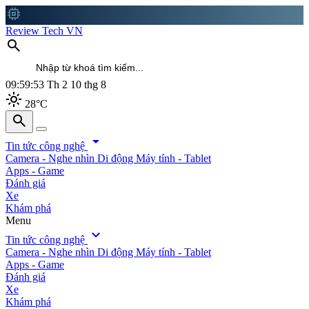
memory
Review Tech VN
search
09:59:54
Th 2 10 thg 8
light_mode
28°C
search
search
arrow_drop_down
Tin tức công nghệ
Camera - Nghe nhìn
Di động
Máy tính - Tablet
Apps - Game
Đánh giá
Xe
Khám phá
Menu
expand_more
Tin tức công nghệ
Camera - Nghe nhìn
Di động
Máy tính - Tablet
Apps - Game
Đánh giá
Xe
Khám phá