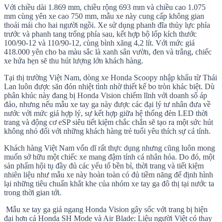
Với chiều dài 1.869 mm, chiều rộng 693 mm và chiều cao 1.075
mm cùng yên xe cao 750 mm, mẫu xe này cung cấp không gian
thoải mái cho hai người ngồi. Xe sử dụng phanh đĩa thủy lực phía
trước và phanh tang trống phía sau, kết hợp bộ lốp kích thước
100/90-12 và 110/90-12, cùng bình xăng 4,2 lít. Với mức giá
418.000 yên cho ba màu sắc là xanh sân vườn, đen và trắng, chiếc
xe hứa hẹn sẽ thu hút lượng lớn khách hàng.
Tại thị trường Việt Nam, dòng xe Honda Scoopy nhập khẩu từ Thái
Lan luôn được săn đón nhiệt tình nhờ thiết kế bo tròn khác biệt. Dù
phân khúc này đang bị Honda Vision chiếm lĩnh với doanh số áp
đảo, nhưng nếu mẫu xe tay ga này được các đại lý tư nhân đưa về
nước với mức giá hợp lý, sự kết hợp giữa hệ thống đèn LED thời
trang và động cơ eSP siêu tiết kiệm chắc chắn sẽ tạo ra một sức hút
không nhỏ đối với những khách hàng trẻ tuổi yêu thích sự cá tính.
Khách hàng Việt Nam vốn dĩ rất thực dụng nhưng cũng luôn mong
muốn sở hữu một chiếc xe mang đậm tính cá nhân hóa. Do đó, một
sản phẩm hội tụ đầy đủ các yếu tố bền bỉ, thời trang và tiết kiệm
nhiên liệu như mẫu xe này hoàn toàn có đủ tiềm năng để định hình
lại những tiêu chuẩn khắt khe của nhóm xe tay ga đô thị tại nước ta
trong thời gian tới.
Mẫu xe tay ga giá ngang Honda Vision gây sốc với trang bị hiện
đại hơn cả Honda SH Mode và Air Blade: Liệu người Việt có thay