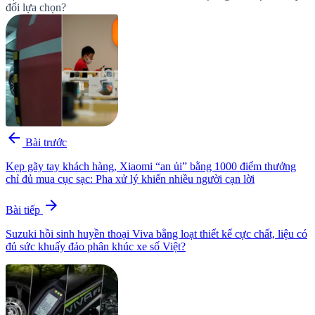
đổi lựa chọn?
arrow_back
Bài trước
Kẹp gãy tay khách hàng, Xiaomi “an ủi” bằng 1000 điểm thưởng
chỉ đủ mua cục sạc: Pha xử lý khiến nhiều người cạn lời
arrow_forward
Bài tiếp
Suzuki hồi sinh huyền thoại Viva bằng loạt thiết kế cực chất, liệu có
đủ sức khuấy đảo phân khúc xe số Việt?