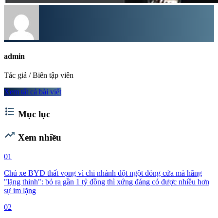
admin
Tác giả / Biên tập viên
Xem tất cả bài viết
format_list_bulleted
Mục lục
trending_up
Xem nhiều
01
Chủ xe BYD thất vọng vì chi nhánh đột ngột đóng cửa mà hãng
"lặng thinh": bỏ ra gần 1 tỷ đồng thì xứng đáng có được nhiều hơn
sự im lặng
02