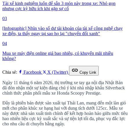
Tài xế kinh nghiệm luôn để sẵn 3 món này trong xe: Nhỏ gọn
nhưng cực kỳ hữu ích khi gặp sự cố
03
[Infographic] Nhìn vào số dư tài khoản của tài xế công nghệ chạy
xe điện, ta thấy ngay tại sao họ lại "chuyển đổi xanh"
04
Mua xe máy điện online giá bao nhiêu, có khuyến mãi nhiều
không?
link
Chia sẻ:
Facebook
X (Twitter)
Copy Link
Ngày 11 tháng 6 năm 2026, thị trường xe tay ga nội địa Nhật Bản
đã đón nhận một sự kiện đáng chú ý khi nhà nhập khẩu Silverback
chính thức phân phối mẫu xe Honda Scoopy Prestige.
Đây là phiên bản được sản xuất tại Thái Lan, mang đến một làn gió
mới cho phân khúc xe hạng hai với dung tích dưới 125cc. Mẫu xe
này được nhà sản xuất tinh chỉnh để kết hợp hoàn hảo giữa mức tiêu
hao nhiên liệu cực kỳ xuất sắc và sự tiện lợi tối đa, phục vụ đắc lực
cho nhu cầu di chuyển hằng ngày.