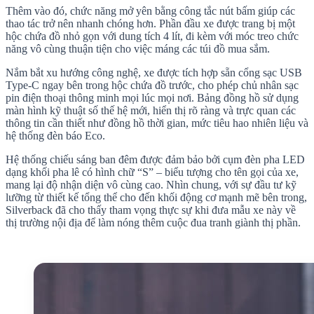
Thêm vào đó, chức năng mở yên bằng công tắc nút bấm giúp các
thao tác trở nên nhanh chóng hơn. Phần đầu xe được trang bị một
hộc chứa đồ nhỏ gọn với dung tích 4 lít, đi kèm với móc treo chức
năng vô cùng thuận tiện cho việc máng các túi đồ mua sắm.
Nắm bắt xu hướng công nghệ, xe được tích hợp sẵn cổng sạc USB
Type-C ngay bên trong hộc chứa đồ trước, cho phép chủ nhân sạc
pin điện thoại thông minh mọi lúc mọi nơi. Bảng đồng hồ sử dụng
màn hình kỹ thuật số thế hệ mới, hiển thị rõ ràng và trực quan các
thông tin cần thiết như đồng hồ thời gian, mức tiêu hao nhiên liệu và
hệ thống đèn báo Eco.
Hệ thống chiếu sáng ban đêm được đảm bảo bởi cụm đèn pha LED
dạng khối pha lê có hình chữ “S” – biểu tượng cho tên gọi của xe,
mang lại độ nhận diện vô cùng cao. Nhìn chung, với sự đầu tư kỹ
lưỡng từ thiết kế tổng thể cho đến khối động cơ mạnh mẽ bên trong,
Silverback đã cho thấy tham vọng thực sự khi đưa mẫu xe này về
thị trường nội địa để làm nóng thêm cuộc đua tranh giành thị phần.