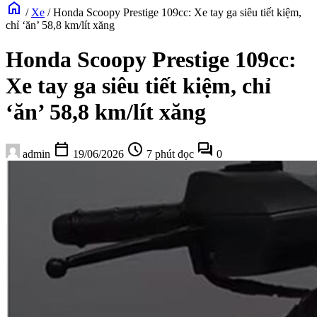
home
/
Xe
/
Honda Scoopy Prestige 109cc: Xe tay ga siêu tiết kiệm,
chỉ ‘ăn’ 58,8 km/lít xăng
Honda Scoopy Prestige 109cc:
Xe tay ga siêu tiết kiệm, chỉ
‘ăn’ 58,8 km/lít xăng
calendar_today
schedule
forum
admin
19/06/2026
7 phút đọc
0