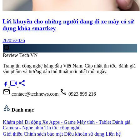
Lời khuyên cho những người đang đi xe máy có sử
dụng khóa smartkey
26/05/2026
memory
Review Tech VN
Trang tin công nghệ hàng đầu Việt Nam. Cập nhật tin tức, đánh giá
sản phẩm và hướng dẫn thủ thuật mới nhất mỗi ngày.
videocam
share
mail
call
contact@technews.com
0923 895 216
category
Danh mục
Khám phá
Di động
Xe
Apps - Game
Máy tính - Tablet
Đánh giá
Camera - Nghe nhìn
Tin tức công nghệ
Giới thiệu
Chính sách bảo mật
Điều khoản sử dụng
Liên hệ