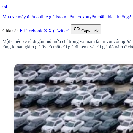
04
Mua xe máy điện online giá bao nhiêu, có khuyến mãi nhiều không?
link
Chia sẻ:
Facebook
X (Twitter)
Copy Link
Một chiếc xe rẻ đi gần một nửa chỉ trong vài năm là tin vui với ngườ
rằng khoản giảm giá ấy có một cái giá đi kèm, và cái giá đó nằm ở c