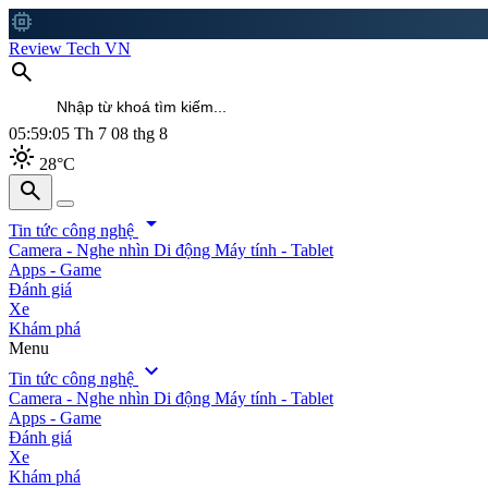
memory
Review Tech VN
search
05:59:07
Th 7 08 thg 8
light_mode
28°C
search
search
arrow_drop_down
Tin tức công nghệ
Camera - Nghe nhìn
Di động
Máy tính - Tablet
Apps - Game
Đánh giá
Xe
Khám phá
Menu
expand_more
Tin tức công nghệ
Camera - Nghe nhìn
Di động
Máy tính - Tablet
Apps - Game
Đánh giá
Xe
Khám phá