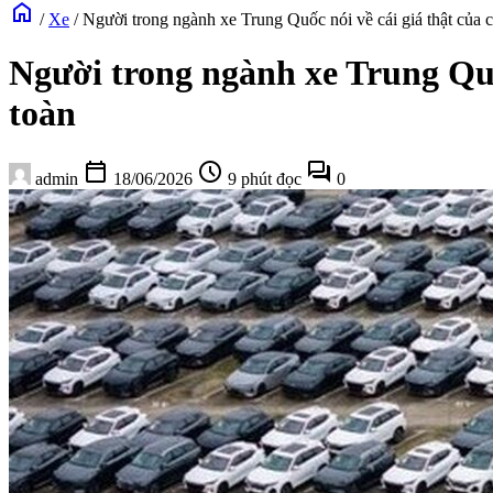
home
/
Xe
/
Người trong ngành xe Trung Quốc nói về cái giá thật của 
Người trong ngành xe Trung Quốc
toàn
calendar_today
schedule
forum
admin
18/06/2026
9 phút đọc
0