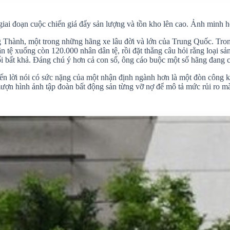
g giai đoạn cuộc chiến giá đẩy sản lượng và tồn kho lên cao. Ảnh minh h
 Thành, một trong những hãng xe lâu đời và lớn của Trung Quốc. Tro
n tệ xuống còn 120.000 nhân dân tệ, rồi đặt thẳng câu hỏi rằng loại s
ối bất khả. Đáng chú ý hơn cả con số, ông cáo buộc một số hãng đang c
ến lời nói có sức nặng của một nhận định ngành hơn là một đòn công kí
mượn hình ảnh tập đoàn bất động sản từng vỡ nợ để mô tả mức rủi ro mà