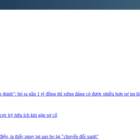
thinh": bỏ ra gần 1 tỷ đồng thì xứng đáng có được nhiều hơn sự im l
cực kỳ hữu ích khi gặp sự cố
iện, ta thấy ngay tại sao họ lại "chuyển đổi xanh"