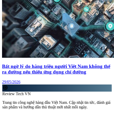
Bất ngờ lý do hàng triệu người Việt Nam không thể
ra đường nếu thiếu ứng dụng chỉ đường
29/05/2026
memory
Review Tech VN
Trang tin công nghệ hàng đầu Việt Nam. Cập nhật tin tức, đánh giá
sản phẩm và hướng dẫn thủ thuật mới nhất mỗi ngày.