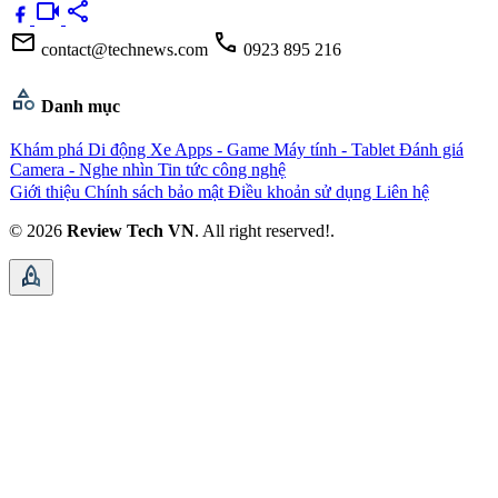
videocam
share
mail
call
contact@technews.com
0923 895 216
category
Danh mục
Khám phá
Di động
Xe
Apps - Game
Máy tính - Tablet
Đánh giá
Camera - Nghe nhìn
Tin tức công nghệ
Giới thiệu
Chính sách bảo mật
Điều khoản sử dụng
Liên hệ
© 2026
Review Tech VN
. All right reserved!.
rocket