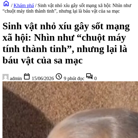
home
/
Khám phá
/
Sinh vật nhỏ xíu gây sốt mạng xã hội: Nhìn như
“chuột máy tính thành tinh”, nhưng lại là báu vật của sa mạc
Sinh vật nhỏ xíu gây sốt mạng
xã hội: Nhìn như “chuột máy
tính thành tinh”, nhưng lại là
báu vật của sa mạc
calendar_today
schedule
forum
admin
15/06/2026
9 phút đọc
0