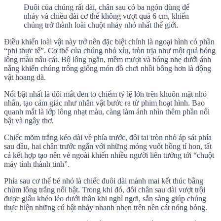
Đuôi của chúng rất dài, chân sau có ba ngón dùng để
nhảy và chiều dài cơ thể không vượt quá 6 cm, khiến
chúng trở thành loài chuột nhảy nhỏ nhất thế giới.
Điều khiến loài vật này trở nên đặc biệt chính là ngoại hình có phần
“phi thực tế”. Cơ thể của chúng nhỏ xíu, tròn trịa như một quả bóng
lông màu nâu cát. Bộ lông ngắn, mềm mượt và bóng nhẹ dưới ánh
nắng khiến chúng trông giống món đồ chơi nhồi bông hơn là động
vật hoang dã.
Nổi bật nhất là đôi mắt đen to chiếm tỷ lệ lớn trên khuôn mặt nhỏ
nhắn, tạo cảm giác như nhân vật bước ra từ phim hoạt hình. Bao
quanh mắt là lớp lông nhạt màu, càng làm ánh nhìn thêm phần nổi
bật và ngây thơ.
Chiếc mõm trắng kéo dài về phía trước, đôi tai tròn nhỏ áp sát phía
sau đầu, hai chân trước ngắn với những móng vuốt hồng tí hon, tất
cả kết hợp tạo nên vẻ ngoài khiến nhiều người liên tưởng tới “chuột
máy tính thành tinh”.
Phía sau cơ thể bé nhỏ là chiếc đuôi dài mảnh mai kết thúc bằng
chùm lông trắng nổi bật. Trong khi đó, đôi chân sau dài vượt trội
được giấu khéo léo dưới thân khi nghỉ ngơi, sẵn sàng giúp chúng
thực hiện những cú bật nhảy nhanh nhẹn trên nền cát nóng bỏng.