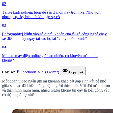
02
Tài xế kinh nghiệm luôn để sẵn 3 món này trong xe: Nhỏ gọn
nhưng cực kỳ hữu ích khi gặp sự cố
03
[Infographic] Nhìn vào số dư tài khoản của tài xế công nghệ chạy
xe điện, ta thấy ngay tại sao họ lại "chuyển đổi xanh"
04
Mua xe máy điện online giá bao nhiêu, có khuyến mãi nhiều
không?
link
Chia sẻ:
Facebook
X (Twitter)
Copy Link
Một đoạn video ngắn ghi lại khoảnh khắc bắt gặp sinh vật bé nhỏ
giữa sa mạc đã khiến hàng triệu người thích thú. Với đôi mắt to tròn
và thân hình mũm mĩm, nhiều người không tin đây là loài động vật
có thật ngoài tự nhiên.