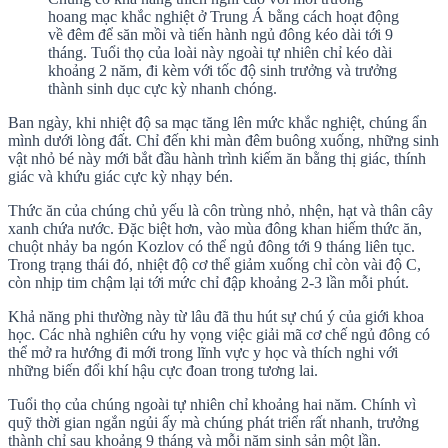
hoang mạc khắc nghiệt ở Trung Á bằng cách hoạt động
về đêm để săn mồi và tiến hành ngủ đông kéo dài tới 9
tháng. Tuổi thọ của loài này ngoài tự nhiên chỉ kéo dài
khoảng 2 năm, đi kèm với tốc độ sinh trưởng và trưởng
thành sinh dục cực kỳ nhanh chóng.
Ban ngày, khi nhiệt độ sa mạc tăng lên mức khắc nghiệt, chúng ẩn
mình dưới lòng đất. Chỉ đến khi màn đêm buông xuống, những sinh
vật nhỏ bé này mới bắt đầu hành trình kiếm ăn bằng thị giác, thính
giác và khứu giác cực kỳ nhạy bén.
Thức ăn của chúng chủ yếu là côn trùng nhỏ, nhện, hạt và thân cây
xanh chứa nước. Đặc biệt hơn, vào mùa đông khan hiếm thức ăn,
chuột nhảy ba ngón Kozlov có thể ngủ đông tới 9 tháng liên tục.
Trong trạng thái đó, nhiệt độ cơ thể giảm xuống chỉ còn vài độ C,
còn nhịp tim chậm lại tới mức chỉ đập khoảng 2-3 lần mỗi phút.
Khả năng phi thường này từ lâu đã thu hút sự chú ý của giới khoa
học. Các nhà nghiên cứu hy vọng việc giải mã cơ chế ngủ đông có
thể mở ra hướng đi mới trong lĩnh vực y học và thích nghi với
những biến đổi khí hậu cực đoan trong tương lai.
Tuổi thọ của chúng ngoài tự nhiên chỉ khoảng hai năm. Chính vì
quỹ thời gian ngắn ngủi ấy mà chúng phát triển rất nhanh, trưởng
thành chỉ sau khoảng 9 tháng và mỗi năm sinh sản một lần.