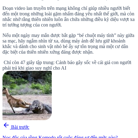
Đoạn video lan truyền trên mạng không chỉ giúp nhiều người biết
đến một trong những loài gặm nhấm đáng yêu nhất thế giới, mà còn
nhắc nhở rằng thiên nhiên luôn ẩn chứa những điều kỳ diệu vượt xa
trí tưởng tượng của con người.
Nếu một ngày may mắn được bắt gặp “bé chuột máy tính” này giữa
sa mạc, hãy ngắm nhìn từ xa, dùng máy ảnh để lưu giữ khoảnh
khắc và dành cho sinh vật nhỏ bé ấy sự tôn trọng mà một cư dân
đặc biệt của thiên nhiên xứng đáng được nhận.
Chỉ còn 47 giây tập trung: Cảnh báo gây sốc về cái giá con người
phải trả khi giao suy nghĩ cho AI
arrow_back
Bài trước
Nọc độc của rồng Komodo rốt cuộc đáng sợ đến mức nào?