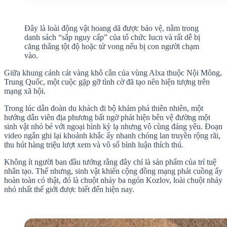
Đây là loài động vật hoang dã được bảo vệ, nằm trong
danh sách “sắp nguy cấp” của tổ chức Iucn và rất dễ bị
căng thẳng tột độ hoặc tử vong nếu bị con người chạm
vào.
Giữa khung cảnh cát vàng khô cằn của vùng Alxa thuộc Nội Mông,
Trung Quốc, một cuộc gặp gỡ tình cờ đã tạo nên hiện tượng trên
mạng xã hội.
Trong lúc dẫn đoàn du khách đi bộ khám phá thiên nhiên, một
hướng dẫn viên địa phương bất ngờ phát hiện bên vệ đường một
sinh vật nhỏ bé với ngoại hình kỳ lạ nhưng vô cùng đáng yêu. Đoạn
video ngắn ghi lại khoảnh khắc ấy nhanh chóng lan truyền rộng rãi,
thu hút hàng triệu lượt xem và vô số bình luận thích thú.
Không ít người ban đầu tưởng rằng đây chỉ là sản phẩm của trí tuệ
nhân tạo. Thế nhưng, sinh vật khiến cộng đồng mạng phát cuồng ấy
hoàn toàn có thật, đó là chuột nhảy ba ngón Kozlov, loài chuột nhảy
nhỏ nhất thế giới được biết đến hiện nay.