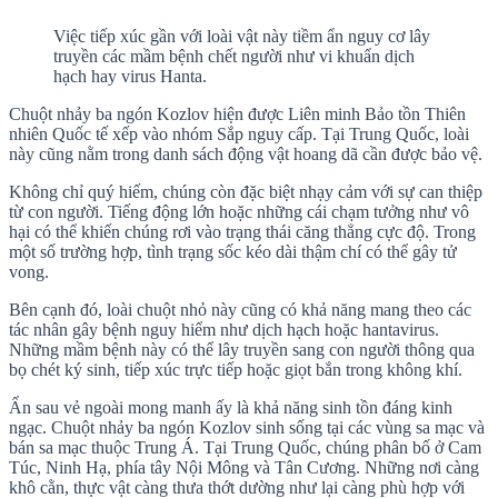
Việc tiếp xúc gần với loài vật này tiềm ẩn nguy cơ lây
truyền các mầm bệnh chết người như vi khuẩn dịch
hạch hay virus Hanta.
Chuột nhảy ba ngón Kozlov hiện được Liên minh Bảo tồn Thiên
nhiên Quốc tế xếp vào nhóm Sắp nguy cấp. Tại Trung Quốc, loài
này cũng nằm trong danh sách động vật hoang dã cần được bảo vệ.
Không chỉ quý hiếm, chúng còn đặc biệt nhạy cảm với sự can thiệp
từ con người. Tiếng động lớn hoặc những cái chạm tưởng như vô
hại có thể khiến chúng rơi vào trạng thái căng thẳng cực độ. Trong
một số trường hợp, tình trạng sốc kéo dài thậm chí có thể gây tử
vong.
Bên cạnh đó, loài chuột nhỏ này cũng có khả năng mang theo các
tác nhân gây bệnh nguy hiểm như dịch hạch hoặc hantavirus.
Những mầm bệnh này có thể lây truyền sang con người thông qua
bọ chét ký sinh, tiếp xúc trực tiếp hoặc giọt bắn trong không khí.
Ẩn sau vẻ ngoài mong manh ấy là khả năng sinh tồn đáng kinh
ngạc. Chuột nhảy ba ngón Kozlov sinh sống tại các vùng sa mạc và
bán sa mạc thuộc Trung Á. Tại Trung Quốc, chúng phân bố ở Cam
Túc, Ninh Hạ, phía tây Nội Mông và Tân Cương. Những nơi càng
khô cằn, thực vật càng thưa thớt dường như lại càng phù hợp với