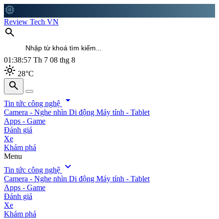
memory
Review Tech VN
search
01:38:59
Th 7 08 thg 8
light_mode
28°C
search
search
arrow_drop_down
Tin tức công nghệ
Camera - Nghe nhìn
Di động
Máy tính - Tablet
Apps - Game
Đánh giá
Xe
Khám phá
Menu
expand_more
Tin tức công nghệ
Camera - Nghe nhìn
Di động
Máy tính - Tablet
Apps - Game
Đánh giá
Xe
Khám phá