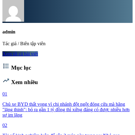
admin
Tác giả / Biên tập viên
Xem tất cả bài viết
format_list_bulleted
Mục lục
trending_up
Xem nhiều
01
Chủ xe BYD thất vọng vì chi nhánh đột ngột đóng cửa mà hãng
"lặng thinh": bỏ ra gần 1 tỷ đồng thì xứng đáng có được nhiều hơn
sự im lặng
02