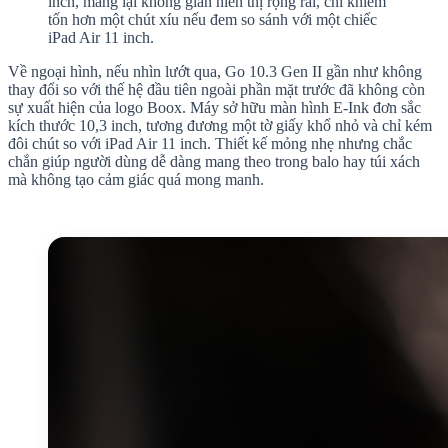
inch, mang lại không gian hiển thị rộng rãi, chỉ khiêm
tốn hơn một chút xíu nếu đem so sánh với một chiếc
iPad Air 11 inch.
Về ngoại hình, nếu nhìn lướt qua, Go 10.3 Gen II gần như không
thay đổi so với thế hệ đầu tiên ngoài phần mặt trước đã không còn
sự xuất hiện của logo Boox. Máy sở hữu màn hình E-Ink đơn sắc
kích thước 10,3 inch, tương đương một tờ giấy khổ nhỏ và chỉ kém
đôi chút so với iPad Air 11 inch. Thiết kế mỏng nhẹ nhưng chắc
chắn giúp người dùng dễ dàng mang theo trong balo hay túi xách
mà không tạo cảm giác quá mong manh.