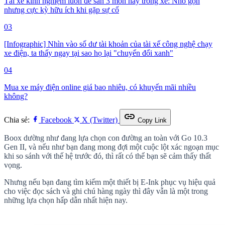
Tài xế kinh nghiệm luôn để sẵn 3 món này trong xe: Nhỏ gọn
nhưng cực kỳ hữu ích khi gặp sự cố
03
[Infographic] Nhìn vào số dư tài khoản của tài xế công nghệ chạy
xe điện, ta thấy ngay tại sao họ lại "chuyển đổi xanh"
04
Mua xe máy điện online giá bao nhiêu, có khuyến mãi nhiều
không?
link
Chia sẻ:
Facebook
X (Twitter)
Copy Link
Boox dường như đang lựa chọn con đường an toàn với Go 10.3
Gen II, và nếu như bạn đang mong đợi một cuộc lột xác ngoạn mục
khi so sánh với thế hệ trước đó, thì rất có thể bạn sẽ cảm thấy thất
vọng.
Nhưng nếu bạn đang tìm kiếm một thiết bị E-Ink phục vụ hiệu quả
cho việc đọc sách và ghi chú hàng ngày thì đây vẫn là một trong
những lựa chọn hấp dẫn nhất hiện nay.