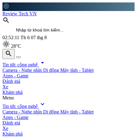
memory
Review Tech VN
search
02:52:14
Th 6 07 thg 8
light_mode
28°C
search
search
arrow_drop_down
Tin tức công nghệ
Camera - Nghe nhìn
Di động
Máy tính - Tablet
Apps - Game
Đánh giá
Xe
Khám phá
Menu
expand_more
Tin tức công nghệ
Camera - Nghe nhìn
Di động
Máy tính - Tablet
Apps - Game
Đánh giá
Xe
Khám phá