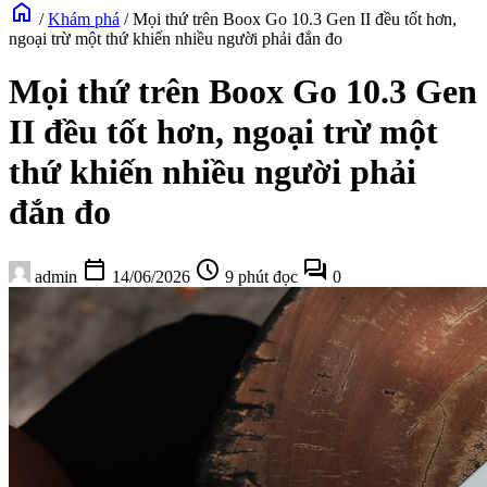
home
/
Khám phá
/
Mọi thứ trên Boox Go 10.3 Gen II đều tốt hơn,
ngoại trừ một thứ khiến nhiều người phải đắn đo
Mọi thứ trên Boox Go 10.3 Gen
II đều tốt hơn, ngoại trừ một
thứ khiến nhiều người phải
đắn đo
calendar_today
schedule
forum
admin
14/06/2026
9 phút đọc
0