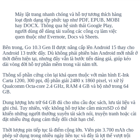
Máy lật trang nhanh chóng và hỗ trợ tương thích hàng
loạt định dạng tệp phức tạp như PDF, EPUB, MOBI
hay DOCX. Thông qua hệ sinh thái Google Play,
người dùng dễ dàng tải xuống các công cụ làm việc
quen thuộc như Evernote, Docs và Sheets.
Bên trong, Go 10.3 Gen II được nâng cấp lên Android 15 thay cho
Android 13 trước đây. Dù không phải phiên bản Android mới nhất ở
thời điểm hiện tại, nhưng đây vẫn là bước tiến đáng giá, giúp kéo
dài vòng đời hỗ trợ phần mềm trong vài năm tới.
Thông số phần cứng còn lại khá quen thuộc với màn hình E-Ink
Carta 1200, 300 ppi, độ phân giải 2480 x 1860 pixel, vi xử lý
Qualcomm Octa-core 2.4 GHz, RAM 4 GB và bộ nhớ trong 64
GB.
Dung lượng lưu trữ 64 GB đủ cho nhu cầu đọc sách, lưu tài liệu và
ghi chú. Tuy nhiên, việc không hỗ trợ khe cắm microSD có thể
khiến những người thường xuyên tải sách nói, truyện tranh hoặc cài
đặt nhiều ứng dụng cảm thấy đôi chút hạn chế.
Thời lượng pin tiếp tục là điểm cộng lớn. Viên pin 3.700 mAh cho
phép sử dụng trong nhiều ngày liên tục và đây là lợi thế vượt trội