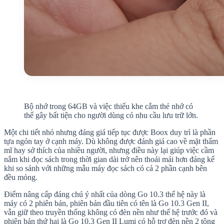
Bộ nhớ trong 64GB và việc thiếu khe cắm thẻ nhớ có
thể gây bất tiện cho người dùng có nhu cầu lưu trữ lớn.
Một chi tiết nhỏ nhưng đáng giá tiếp tục được Boox duy trì là phần
tựa ngón tay ở cạnh máy. Dù không được đánh giá cao về mặt thẩm
mĩ hay sở thích của nhiều người, nhưng điều này lại giúp việc cầm
nắm khi đọc sách trong thời gian dài trở nên thoải mái hơn đáng kể
khi so sánh với những mẫu máy đọc sách có cả 2 phần cạnh bên
đều mỏng.
Điểm nâng cấp đáng chú ý nhất của dòng Go 10.3 thế hệ này là
máy có 2 phiên bản, phiên bản đầu tiên có tên là Go 10.3 Gen II,
vẫn giữ theo truyền thống không có đèn nền như thế hệ trước đó và
phiên bản thứ hai là Go 10.3 Gen II Lumi có hỗ trợ đèn nền 2 tông