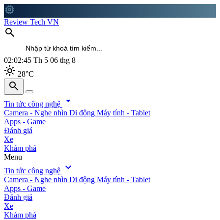
memory
Review Tech VN
search
02:02:46
Th 5 06 thg 8
light_mode
28°C
search
search
arrow_drop_down
Tin tức công nghệ
Camera - Nghe nhìn
Di động
Máy tính - Tablet
Apps - Game
Đánh giá
Xe
Khám phá
Menu
expand_more
Tin tức công nghệ
Camera - Nghe nhìn
Di động
Máy tính - Tablet
Apps - Game
Đánh giá
Xe
Khám phá