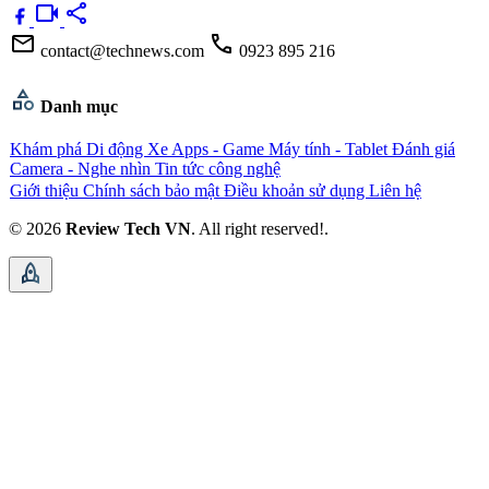
videocam
share
mail
call
contact@technews.com
0923 895 216
category
Danh mục
Khám phá
Di động
Xe
Apps - Game
Máy tính - Tablet
Đánh giá
Camera - Nghe nhìn
Tin tức công nghệ
Giới thiệu
Chính sách bảo mật
Điều khoản sử dụng
Liên hệ
© 2026
Review Tech VN
. All right reserved!.
rocket