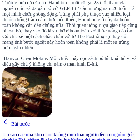
Trường hợp của Grace Hamilton – một cô gái 28 tuổi tham gia
nghiên cứu và đã gắn bó với GLP-1 từ đầu những năm 20 tuổi – là
một minh chứng sống động. Từng phải phụ thuộc vào nhiều loại
thuốc chống trầm cảm thời niên thiếu, Hamilton giờ đây đã hoàn
toàn không cần đến chúng nữa. Thói quen uống rượu giao tiếp cũng
bị loại bỏ, thay vào đó là sự thờ ơ hoàn toàn với thức uống có cồn.
Cô chia sẻ một cách chắc chắn với tờ The Post rằng sự thay đổi
mang tính bước ngoặt này hoàn toàn không phải là một sự trùng
hợp ngẫu nhiên.
Hanvon Clear Mobile: Một chiếc máy đọc sách bỏ túi khá thú vị và
điều gây chú ý không chỉ nằm ở màn hình E-Ink
arrow_back
Bài trước
Tại sao các nhà khoa học khẳng định loài người đều có nguồn gốc