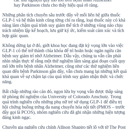
hay Parkinson chưa cho thấy hiệu quả rõ ràng.
Những phân tích chuyên sâu trước đây về mối liên hệ giữa thuốc
GLP-1 và hệ thần kinh cũng từng chỉ ra rằng, loại thuốc này có khả
năng làm chậm quá trình suy giảm thể tích ở những vùng não chịu
trách nhiệm lập kế hoạch, lưu giữ ký ức, kiểm soát cảm xúc và tích
hợp giác quan.
Không dừng lại ở đó, giới khoa học đang đặt kỳ vọng lớn vào việc
GLP-1 có thể trở thành chìa khóa để trì hoãn hoặc ngăn ngừa căn
bệnh suy giảm trí nhớ Alzheimer. Dẫu vậy, chúng ta vẫn cần phải
nhìn nhận thực tế rằng một thử nghiệm lâm sàng giai đoạn cuối quy
mô lớn trên bệnh nhân Alzheimer, cũng như các thử nghiệm liên
quan đến bệnh Parkinson gần đây, vẫn chưa mang lại những kết quả
khả quan về sự chậm lại của quá trình suy giảm nhận thức và chức
năng.
Bất chấp những rào cản đó, ngọn lửa hy vọng vẫn được thắp sáng
từ phòng thí nghiệm của University of Colorado Anschutz. Trong
quá trình nghiên cứu những phụ nữ trẻ sử dụng GLP-1 để điều trị
hội chứng buồng trứng đa nang chuyển hóa nội tiết (PMOS – trước
đây gọi là PCOS), nhóm nghiên cứu đã ghi nhận những hiện tượng
đáng kinh ngạc.
Chuyên gia nghiên cứu chính Allison Shapiro tiết lộ với tờ The Post