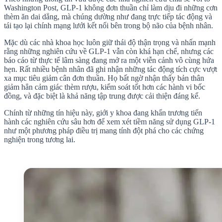
Washington Post, GLP-1 không đơn thuần chỉ làm dịu đi những cơn
thèm ăn dai dẳng, mà chúng dường như đang trực tiếp tác động và
tái tạo lại chính mạng lưới kết nối bên trong bộ não của bệnh nhân.
Mặc dù các nhà khoa học luôn giữ thái độ thận trọng và nhấn mạnh
rằng những nghiên cứu về GLP-1 vẫn còn khá hạn chế, nhưng các
báo cáo từ thực tế lâm sàng đang mở ra một viễn cảnh vô cùng hứa
hẹn. Rất nhiều bệnh nhân đã ghi nhận những tác động tích cực vượt
xa mục tiêu giảm cân đơn thuần. Họ bất ngờ nhận thấy bản thân
giảm hẳn cảm giác thèm rượu, kiểm soát tốt hơn các hành vi bốc
đồng, và đặc biệt là khả năng tập trung được cải thiện đáng kể.
Chính từ những tín hiệu này, giới y khoa đang khẩn trương tiến
hành các nghiên cứu sâu hơn để xem xét tiềm năng sử dụng GLP-1
như một phương pháp điều trị mang tính đột phá cho các chứng
nghiện trong tương lai.