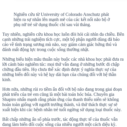
Nghiên cứu từ University of Colorado Anschutz phát
hiện ra sự nhân lên mạnh mẽ của các kết nối não bộ ở
phụ nữ trẻ sử dụng thuốc chỉ sau vài tháng.
Tuy nhiên, nghiên cứu khoa học luôn đòi hỏi cái nhìn đa chiều. Bên
cạnh những trải nghiệm tích cực, một bộ phận người dùng đã báo
cáo về tình trạng sương mù não, suy giảm cảm giác hứng thú và
đánh mất động lực trong cuộc sống thường nhật.
Những biểu hiện mâu thuẫn này buộc các nhà khoa học phải đưa ra
lời cảnh báo nghiêm túc: mọi thứ vẫn đang ở những bước đi chập
chững đầu tiên. Họ chưa thể xác định được ý nghĩa thực sự của
những biến đổi này và hệ lụy dài hạn của chúng đối với hệ thần
kinh.
Hơn nữa, những rủi ro tiềm ẩn đối với bộ não đang trong giai đoạn
phát triển của trẻ em cũng là một bài toán hóc búa. Chuyên gia
Shapiro nhấn mạnh rằng phản ứng của thanh thiếu niên sẽ không
hoàn toàn giống với người trưởng thành, và thử thách thực sự sẽ
xuất hiện khi các bệnh nhân trẻ tuổi ngừng sử dụng loại thuốc này.
Bất chấp những ẩn số phía trước, tác động thực tế của thuốc vẫn
đang làm biến đổi cuộc sống của nhiều người một cách diệu kỳ.