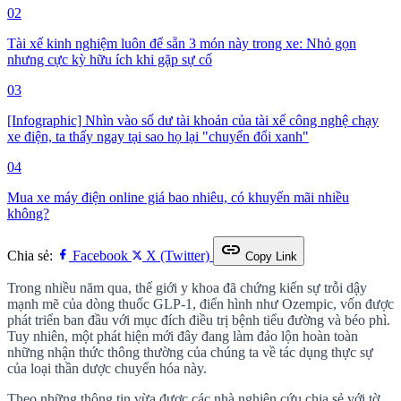
02
Tài xế kinh nghiệm luôn để sẵn 3 món này trong xe: Nhỏ gọn
nhưng cực kỳ hữu ích khi gặp sự cố
03
[Infographic] Nhìn vào số dư tài khoản của tài xế công nghệ chạy
xe điện, ta thấy ngay tại sao họ lại "chuyển đổi xanh"
04
Mua xe máy điện online giá bao nhiêu, có khuyến mãi nhiều
không?
link
Chia sẻ:
Facebook
X (Twitter)
Copy Link
Trong nhiều năm qua, thế giới y khoa đã chứng kiến sự trỗi dậy
mạnh mẽ của dòng thuốc GLP-1, điển hình như Ozempic, vốn được
phát triển ban đầu với mục đích điều trị bệnh tiểu đường và béo phì.
Tuy nhiên, một phát hiện mới đây đang làm đảo lộn hoàn toàn
những nhận thức thông thường của chúng ta về tác dụng thực sự
của loại thần dược chuyển hóa này.
Theo những thông tin vừa được các nhà nghiên cứu chia sẻ với tờ