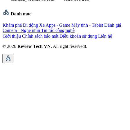
category
Danh mục
Khám phá
Di động
Xe
Apps - Game
Máy tính - Tablet
Đánh giá
Camera - Nghe nhìn
Tin tức công nghệ
Giới thiệu
Chính sách bảo mật
Điều khoản sử dụng
Liên hệ
© 2026
Review Tech VN
. All right reserved!.
rocket