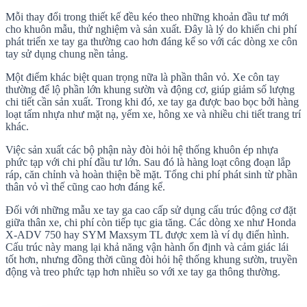
Mỗi thay đổi trong thiết kế đều kéo theo những khoản đầu tư mới
cho khuôn mẫu, thử nghiệm và sản xuất. Đây là lý do khiến chi phí
phát triển xe tay ga thường cao hơn đáng kể so với các dòng xe côn
tay sử dụng chung nền tảng.
Một điểm khác biệt quan trọng nữa là phần thân vỏ. Xe côn tay
thường để lộ phần lớn khung sườn và động cơ, giúp giảm số lượng
chi tiết cần sản xuất. Trong khi đó, xe tay ga được bao bọc bởi hàng
loạt tấm nhựa như mặt nạ, yếm xe, hông xe và nhiều chi tiết trang trí
khác.
Việc sản xuất các bộ phận này đòi hỏi hệ thống khuôn ép nhựa
phức tạp với chi phí đầu tư lớn. Sau đó là hàng loạt công đoạn lắp
ráp, căn chỉnh và hoàn thiện bề mặt. Tổng chi phí phát sinh từ phần
thân vỏ vì thế cũng cao hơn đáng kể.
Đối với những mẫu xe tay ga cao cấp sử dụng cấu trúc động cơ đặt
giữa thân xe, chi phí còn tiếp tục gia tăng. Các dòng xe như Honda
X-ADV 750 hay SYM Maxsym TL được xem là ví dụ điển hình.
Cấu trúc này mang lại khả năng vận hành ổn định và cảm giác lái
tốt hơn, nhưng đồng thời cũng đòi hỏi hệ thống khung sườn, truyền
động và treo phức tạp hơn nhiều so với xe tay ga thông thường.