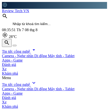
memory
Review Tech VN
search
08:35:52
Th 7 08 thg 8
light_mode
28°C
search
search
arrow_drop_down
Tin tức công nghệ
Camera - Nghe nhìn
Di động
Máy tính - Tablet
Apps - Game
Đánh giá
Xe
Khám phá
Menu
expand_more
Tin tức công nghệ
Camera - Nghe nhìn
Di động
Máy tính - Tablet
Apps - Game
Đánh giá
Xe
Khám phá