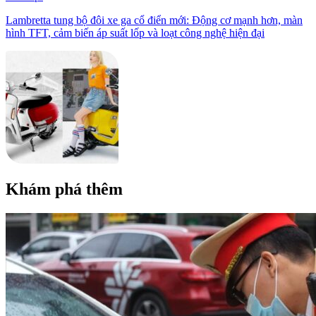
Lambretta tung bộ đôi xe ga cổ điển mới: Động cơ mạnh hơn, màn
hình TFT, cảm biến áp suất lốp và loạt công nghệ hiện đại
Khám phá thêm