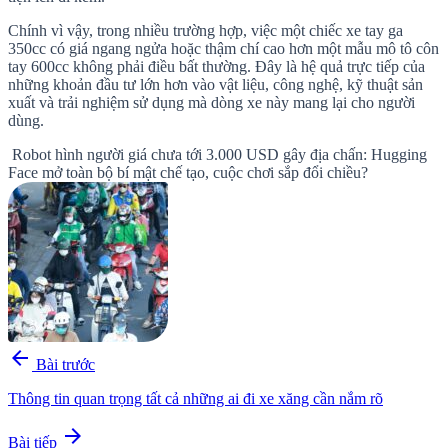
Chính vì vậy, trong nhiều trường hợp, việc một chiếc xe tay ga
350cc có giá ngang ngửa hoặc thậm chí cao hơn một mẫu mô tô côn
tay 600cc không phải điều bất thường. Đây là hệ quả trực tiếp của
những khoản đầu tư lớn hơn vào vật liệu, công nghệ, kỹ thuật sản
xuất và trải nghiệm sử dụng mà dòng xe này mang lại cho người
dùng.
Robot hình người giá chưa tới 3.000 USD gây địa chấn: Hugging
Face mở toàn bộ bí mật chế tạo, cuộc chơi sắp đổi chiều?
arrow_back
Bài trước
Thông tin quan trọng tất cả những ai đi xe xăng cần nắm rõ
arrow_forward
Bài tiếp