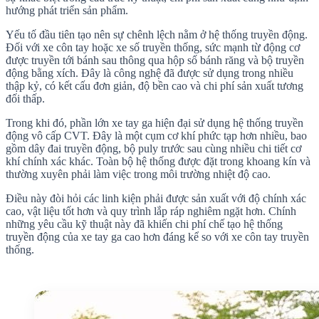
hướng phát triển sản phẩm.
Yếu tố đầu tiên tạo nên sự chênh lệch nằm ở hệ thống truyền động.
Đối với xe côn tay hoặc xe số truyền thống, sức mạnh từ động cơ
được truyền tới bánh sau thông qua hộp số bánh răng và bộ truyền
động bằng xích. Đây là công nghệ đã được sử dụng trong nhiều
thập kỷ, có kết cấu đơn giản, độ bền cao và chi phí sản xuất tương
đối thấp.
Trong khi đó, phần lớn xe tay ga hiện đại sử dụng hệ thống truyền
động vô cấp CVT. Đây là một cụm cơ khí phức tạp hơn nhiều, bao
gồm dây đai truyền động, bộ puly trước sau cùng nhiều chi tiết cơ
khí chính xác khác. Toàn bộ hệ thống được đặt trong khoang kín và
thường xuyên phải làm việc trong môi trường nhiệt độ cao.
Điều này đòi hỏi các linh kiện phải được sản xuất với độ chính xác
cao, vật liệu tốt hơn và quy trình lắp ráp nghiêm ngặt hơn. Chính
những yêu cầu kỹ thuật này đã khiến chi phí chế tạo hệ thống
truyền động của xe tay ga cao hơn đáng kể so với xe côn tay truyền
thống.