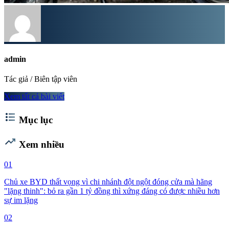
admin
Tác giả / Biên tập viên
Xem tất cả bài viết
format_list_bulleted
Mục lục
trending_up
Xem nhiều
01
Chủ xe BYD thất vọng vì chi nhánh đột ngột đóng cửa mà hãng
"lặng thinh": bỏ ra gần 1 tỷ đồng thì xứng đáng có được nhiều hơn
sự im lặng
02