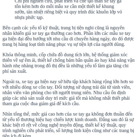
Chi phí nghiên cứu, phát triển và chế tạo thân xe tay ga
tốn kém hơn do mỗi mẫu xe cần một thiết kế khung
sườn, tản nhiệt riêng biệt và quy trình đúc khuôn lớp vỏ
nhựa phức tạp.
Bên cạnh các yếu tố kỹ thuật, trang bị tiện nghi cũng là nguyên
nhân khiến giá xe tay ga thường cao hơn. Phần lớn các mẫu xe tay
ga hiện đại đều hướng tới nhu cầu di chuyển hàng ngày, do đó được
trang bị hàng loạt tính năng phục vụ sự tiện lợi của người dùng.
Khóa thông minh, cốp chứa đồ dung tích lớn, hệ thống giảm xóc
thiên về sự êm ái, thiết kế chống bám bẩn quần áo hay khả năng vận
hành nhẹ nhàng trong đô thị đều là những yếu tố làm gia tăng chi
phí sản xuất.
Ngoài ra, xe tay ga hiện nay sở hữu tập khách hàng rộng lớn hơn so
với nhiều dòng xe côn tay. Đối tượng sử dụng trải dài từ sinh viên,
nhân viên văn phòng cho tới người trung niên. Nhu cầu ổn định
giúp các nhà sản xuất duy trì mức giá tốt mà không nhất thiết phải
tham gia cuộc đua giảm giá để kích cầu.
Nhìn tổng thể, mức giá cao hơn của xe tay ga không đơn thuần đến
từ yếu tố thương hiệu hay chiến lược kinh doanh. Đằng sau đó là sự
khác biệt rõ rệt về công nghệ truyền động, thiết kế kỹ thuật, quy
trình nghiên cứu phát triển, số lượng linh kiện cũng như các trang bị
tiện ích đi kèm.