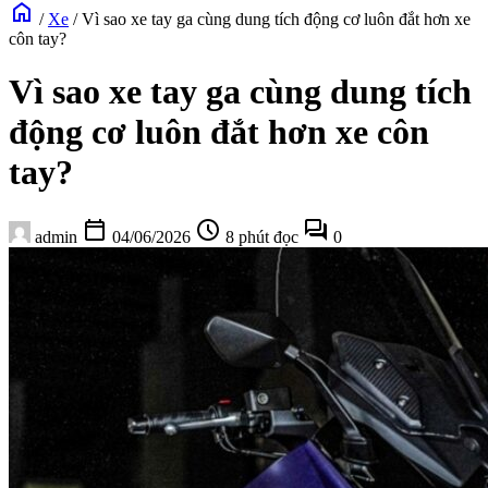
home
/
Xe
/
Vì sao xe tay ga cùng dung tích động cơ luôn đắt hơn xe
côn tay?
Vì sao xe tay ga cùng dung tích
động cơ luôn đắt hơn xe côn
tay?
calendar_today
schedule
forum
admin
04/06/2026
8 phút đọc
0