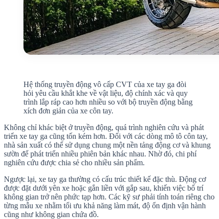
Hệ thống truyền động vô cấp CVT của xe tay ga đòi
hỏi yêu cầu khắt khe về vật liệu, độ chính xác và quy
trình lắp ráp cao hơn nhiều so với bộ truyền động bằng
xích đơn giản của xe côn tay.
Không chỉ khác biệt ở truyền động, quá trình nghiên cứu và phát
triển xe tay ga cũng tốn kém hơn. Đối với các dòng mô tô côn tay,
nhà sản xuất có thể sử dụng chung một nền tảng động cơ và khung
sườn để phát triển nhiều phiên bản khác nhau. Nhờ đó, chi phí
nghiên cứu được chia sẻ cho nhiều sản phẩm.
Ngược lại, xe tay ga thường có cấu trúc thiết kế đặc thù. Động cơ
được đặt dưới yên xe hoặc gắn liền với gắp sau, khiến việc bố trí
không gian trở nên phức tạp hơn. Các kỹ sư phải tính toán riêng cho
từng mẫu xe nhằm tối ưu khả năng làm mát, độ ổn định vận hành
cũng như không gian chứa đồ.