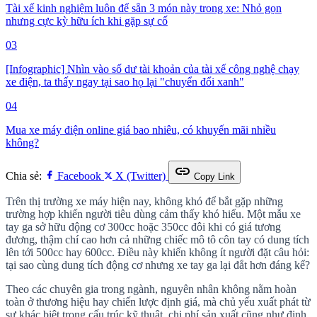
Tài xế kinh nghiệm luôn để sẵn 3 món này trong xe: Nhỏ gọn
nhưng cực kỳ hữu ích khi gặp sự cố
03
[Infographic] Nhìn vào số dư tài khoản của tài xế công nghệ chạy
xe điện, ta thấy ngay tại sao họ lại "chuyển đổi xanh"
04
Mua xe máy điện online giá bao nhiêu, có khuyến mãi nhiều
không?
link
Chia sẻ:
Facebook
X (Twitter)
Copy Link
Trên thị trường xe máy hiện nay, không khó để bắt gặp những
trường hợp khiến người tiêu dùng cảm thấy khó hiểu. Một mẫu xe
tay ga sở hữu động cơ 300cc hoặc 350cc đôi khi có giá tương
đương, thậm chí cao hơn cả những chiếc mô tô côn tay có dung tích
lên tới 500cc hay 600cc. Điều này khiến không ít người đặt câu hỏi:
tại sao cùng dung tích động cơ nhưng xe tay ga lại đắt hơn đáng kể?
Theo các chuyên gia trong ngành, nguyên nhân không nằm hoàn
toàn ở thương hiệu hay chiến lược định giá, mà chủ yếu xuất phát từ
sự khác biệt trong cấu trúc kỹ thuật, chi phí sản xuất cũng như định