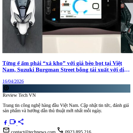
Từng ế ẩm phải “xả kho” với giá bèo bọt tại Việt
Nam, Suzuki Burgman Street bỗng tái xuất với diện
mạo khiến nhiều đối thủ phải dè chừng
16/04/2026
memory
Review Tech VN
Trang tin công nghệ hàng đầu Việt Nam. Cập nhật tin tức, đánh giá
sản phẩm và hướng dẫn thủ thuật mới nhất mỗi ngày.
videocam
share
mail
call
contact@technews.com
0923 895 216