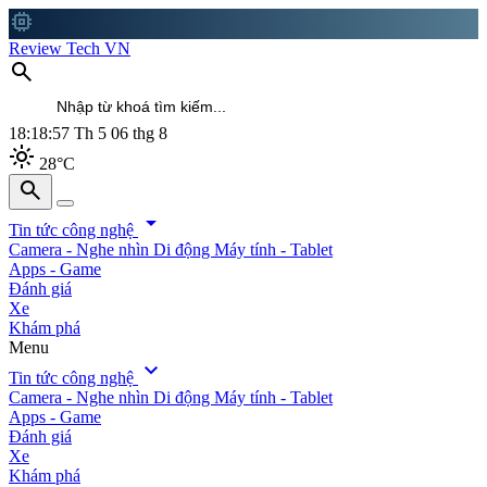
memory
Review Tech VN
search
18:18:59
Th 5 06 thg 8
light_mode
28°C
search
search
arrow_drop_down
Tin tức công nghệ
Camera - Nghe nhìn
Di động
Máy tính - Tablet
Apps - Game
Đánh giá
Xe
Khám phá
Menu
expand_more
Tin tức công nghệ
Camera - Nghe nhìn
Di động
Máy tính - Tablet
Apps - Game
Đánh giá
Xe
Khám phá