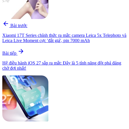
arrow_back
Bài trước
Xiaomi 17T Series chính thức ra mắt: camera Leica 5x Telephoto và
Leica Live Moment cực 'đắt giá', pin 7000 mAh
arrow_forward
Bài tiếp
Hệ điều hành iOS 27 sắp ra mắt: Đây là 5 tính năng đột phá đáng
chờ đợi nhất!