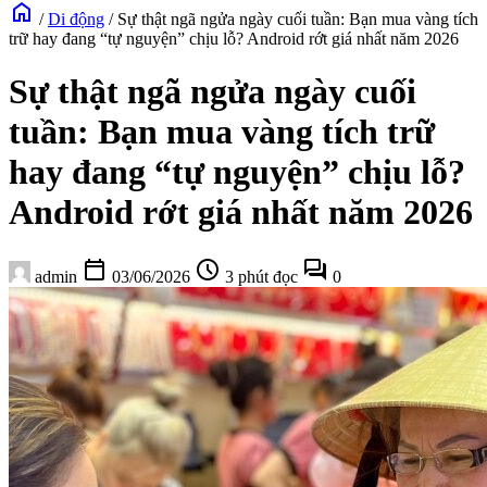
home
/
Di động
/
Sự thật ngã ngửa ngày cuối tuần: Bạn mua vàng tích
trữ hay đang “tự nguyện” chịu lỗ? Android rớt giá nhất năm 2026
Sự thật ngã ngửa ngày cuối
tuần: Bạn mua vàng tích trữ
hay đang “tự nguyện” chịu lỗ?
Android rớt giá nhất năm 2026
calendar_today
schedule
forum
admin
03/06/2026
3 phút đọc
0