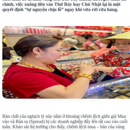
chính, việc xuống tiền vào Thứ Bảy hay Chủ Nhật lại là một
quyết định “tự nguyện chịu lỗ” ngay khi vừa rời cửa hàng.
Bản chất của nghịch lý này nằm ở khoảng chênh lệch giữa giá Mua
vào và Bán ra (Spread) bị các doanh nghiệp đẩy lên rất cao vào cuối
tuần. Khảo sát thị trường cho thấy, chênh lệch mua – bán của vàng