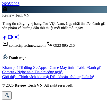
26/05/2026
memory
Review Tech VN
Trang tin công nghệ hàng đầu Việt Nam. Cập nhật tin tức, đánh giá
sản phẩm và hướng dẫn thủ thuật mới nhất mỗi ngày.
videocam
share
mail
call
contact@technews.com
0923 895 216
category
Danh mục
Khám phá
Di động
Xe
Apps - Game
Máy tính - Tablet
Đánh giá
Camera - Nghe nhìn
Tin tức công nghệ
Giới thiệu
Chính sách bảo mật
Điều khoản sử dụng
Liên hệ
© 2026
Review Tech VN
. All right reserved!.
rocket