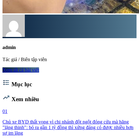
admin
Tác giả / Biên tập viên
Xem tất cả bài viết
format_list_bulleted
Mục lục
trending_up
Xem nhiều
01
Chủ xe BYD thất vọng vì chi nhánh đột ngột đóng cửa mà hãng
"lặng thinh": bỏ ra gần 1 tỷ đồng thì xứng đáng có được nhiều hơn
sự im lặng