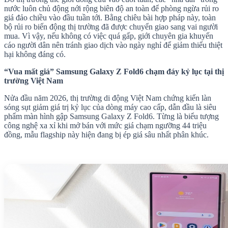
nước luôn chủ động nới rộng biên độ an toàn để phòng ngừa rủi ro
giá đảo chiều vào đầu tuần tới. Bằng chiêu bài hợp pháp này, toàn
bộ rủi ro biến động thị trường đã được chuyển giao sang vai người
mua. Vì vậy, nếu không có việc quá gấp, giới chuyên gia khuyến
cáo người dân nên tránh giao dịch vào ngày nghỉ để giảm thiểu thiệt
hại không đáng có.
“Vua mất giá” Samsung Galaxy Z Fold6 chạm đáy kỷ lục tại thị
trường Việt Nam
Nửa đầu năm 2026, thị trường di động Việt Nam chứng kiến làn
sóng sụt giảm giá trị kỷ lục của dòng máy cao cấp, dẫn đầu là siêu
phẩm màn hình gập Samsung Galaxy Z Fold6. Từng là biểu tượng
công nghệ xa xỉ khi mở bán với mức giá chạm ngưỡng 44 triệu
đồng, mẫu flagship này hiện đang bị ép giá sâu nhất phân khúc.