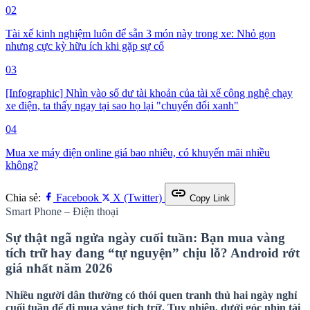
02
Tài xế kinh nghiệm luôn để sẵn 3 món này trong xe: Nhỏ gọn
nhưng cực kỳ hữu ích khi gặp sự cố
03
[Infographic] Nhìn vào số dư tài khoản của tài xế công nghệ chạy
xe điện, ta thấy ngay tại sao họ lại "chuyển đổi xanh"
04
Mua xe máy điện online giá bao nhiêu, có khuyến mãi nhiều
không?
link
Chia sẻ:
Facebook
X (Twitter)
Copy Link
Smart Phone – Điện thoại
Sự thật ngã ngửa ngày cuối tuần: Bạn mua vàng
tích trữ hay đang “tự nguyện” chịu lỗ? Android rớt
giá nhất năm 2026
Nhiều người dân thường có thói quen tranh thủ hai ngày nghỉ
cuối tuần để đi mua vàng tích trữ. Tuy nhiên, dưới góc nhìn tài