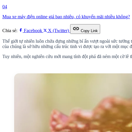
04
Mua xe máy điện online giá bao nhiêu, có khuyến mãi nhiều không?
link
Chia sẻ:
Facebook
X (Twitter)
Copy Link
Thế giới tự nhiên luôn chứa đựng những bí ẩn vượt ngoài sức tưởng t
của chúng là sở hữu những cấu trúc tinh vi được tạo ra với một mục đí
Tuy nhiên, một nghiên cứu mới mang tính đột phá đã ném một cờ lê thự