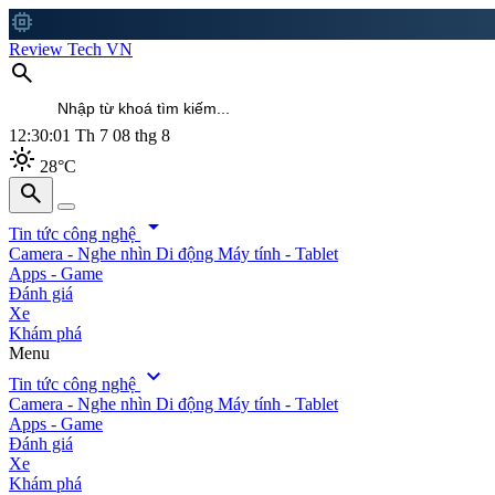
memory
Review Tech VN
search
12:30:03
Th 7 08 thg 8
light_mode
28°C
search
search
arrow_drop_down
Tin tức công nghệ
Camera - Nghe nhìn
Di động
Máy tính - Tablet
Apps - Game
Đánh giá
Xe
Khám phá
Menu
expand_more
Tin tức công nghệ
Camera - Nghe nhìn
Di động
Máy tính - Tablet
Apps - Game
Đánh giá
Xe
Khám phá