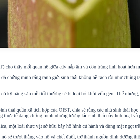
cho thấy mối quan hệ giữa cây nắp ấm và côn trùng linh hoạt hơn mô 
 chứng minh rằng ranh giới sinh thái không hề rạch ròi như chúng ta l
 có kỹ năng săn mồi tốt thường sẽ bị loại bỏ khỏi vốn gen. Thế nhưng, 
sinh thái quần xã tích hợp của OIST, chia sẻ rằng các nhà sinh thái h
ng thực tế đang chứng minh những tương tác sinh thái này linh hoạt và
ca, một loài thực vật sở hữu bẫy hố hình củ hành và dùng mật ngọt trê
nó sẽ trượt thẳng vào hố và chết đuối, trở thành nguồn dinh dưỡng thi