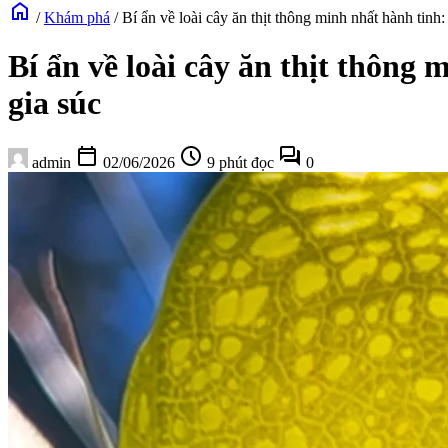
home
/
Khám phá
/
Bí ẩn về loài cây ăn thịt thông minh nhất hành tin
Bí ẩn về loài cây ăn thịt thông
gia súc
calendar_today
schedule
forum
admin
02/06/2026
9 phút đọc
0