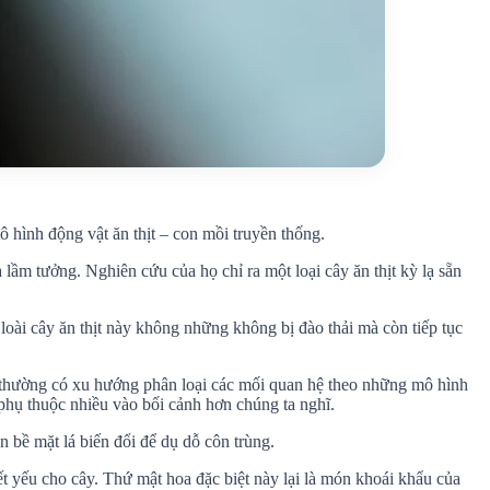
hình động vật ăn thịt – con mồi truyền thống.
ầm tưởng. Nghiên cứu của họ chỉ ra một loại cây ăn thịt kỳ lạ sẵn
loài cây ăn thịt này không những không bị đào thải mà còn tiếp tục
ọc thường có xu hướng phân loại các mối quan hệ theo những mô hình
 phụ thuộc nhiều vào bối cảnh hơn chúng ta nghĩ.
n bề mặt lá biến đổi để dụ dỗ côn trùng.
ết yếu cho cây. Thứ mật hoa đặc biệt này lại là món khoái khẩu của