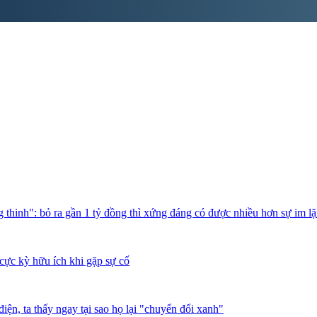
thinh": bỏ ra gần 1 tỷ đồng thì xứng đáng có được nhiều hơn sự im l
cực kỳ hữu ích khi gặp sự cố
iện, ta thấy ngay tại sao họ lại "chuyển đổi xanh"