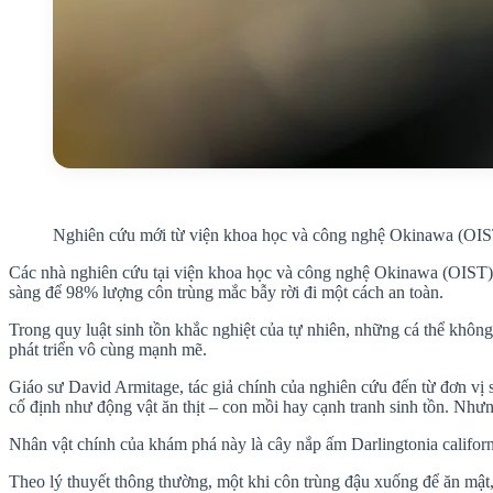
Nghiên cứu mới từ viện khoa học và công nghệ Okinawa (OIST) 
Các nhà nghiên cứu tại viện khoa học và công nghệ Okinawa (OIST) đã
sàng để 98% lượng côn trùng mắc bẫy rời đi một cách an toàn.
Trong quy luật sinh tồn khắc nghiệt của tự nhiên, những cá thể không
phát triển vô cùng mạnh mẽ.
Giáo sư David Armitage, tác giả chính của nghiên cứu đến từ đơn vị 
cố định như động vật ăn thịt – con mồi hay cạnh tranh sinh tồn. Như
Nhân vật chính của khám phá này là cây nắp ấm Darlingtonia californi
Theo lý thuyết thông thường, một khi côn trùng đậu xuống để ăn mật, 