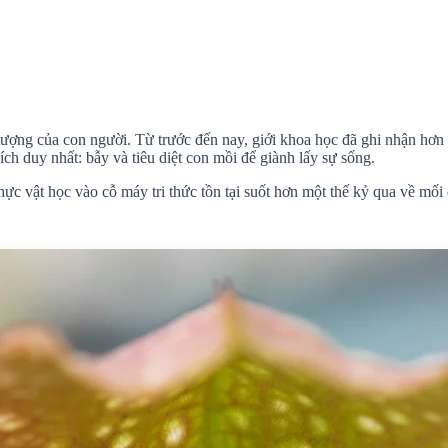
ượng của con người. Từ trước đến nay, giới khoa học đã ghi nhận hơn 8
ch duy nhất: bẫy và tiêu diệt con mồi để giành lấy sự sống.
c vật học vào cỗ máy tri thức tồn tại suốt hơn một thế kỷ qua về mối qu