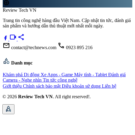
memory
Review Tech VN
Trang tin công nghệ hàng đầu Việt Nam. Cập nhật tin tức, đánh giá
sản phẩm và hướng dẫn thủ thuật mới nhất mỗi ngày.
videocam
share
mail
call
contact@technews.com
0923 895 216
category
Danh mục
Khám phá
Di động
Xe
Apps - Game
Máy tính - Tablet
Đánh giá
Camera - Nghe nhìn
Tin tức công nghệ
Giới thiệu
Chính sách bảo mật
Điều khoản sử dụng
Liên hệ
© 2026
Review Tech VN
. All right reserved!.
rocket