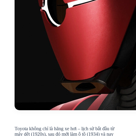
Toyota không chỉ là hãng xe hơi – lịch sử bắt đầu từ
máy dệt (1920s), sau đó mới làm ô tô (1934) và nay