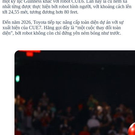
một kỷ lục Guinness khác với robot CUE6. Lần này là cú ném xa
nhất từng được thực hiện bởi robot hình người, với khoảng cách lên
tới 24,55 mét, tương đương hơn 80 feet.
Đến năm 2026, Toyota tiếp tục nâng cấp toàn diện dự án với sự
xuất hiện của CUE7. Hãng gọi đây là “một cuộc thay đổi toàn
diện”, bởi robot không còn chỉ đứng yên ném bóng như trước.