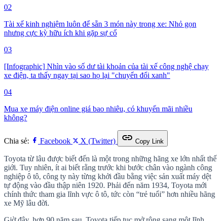
02
Tài xế kinh nghiệm luôn để sẵn 3 món này trong xe: Nhỏ gọn
nhưng cực kỳ hữu ích khi gặp sự cố
03
[Infographic] Nhìn vào số dư tài khoản của tài xế công nghệ chạy
xe điện, ta thấy ngay tại sao họ lại "chuyển đổi xanh"
04
Mua xe máy điện online giá bao nhiêu, có khuyến mãi nhiều
không?
link
Chia sẻ:
Facebook
X (Twitter)
Copy Link
Toyota từ lâu được biết đến là một trong những hãng xe lớn nhất thế
giới. Tuy nhiên, ít ai biết rằng trước khi bước chân vào ngành công
nghiệp ô tô, công ty này từng khởi đầu bằng việc sản xuất máy dệt
tự động vào đầu thập niên 1920. Phải đến năm 1934, Toyota mới
chính thức tham gia lĩnh vực ô tô, tức còn “trẻ tuổi” hơn nhiều hãng
xe Mỹ lâu đời.
Giờ đây, hơn 90 năm sau, Toyota tiếp tục mở rộng sang một lĩnh