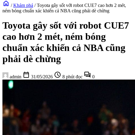
home
/
Khám phá
/
Toyota gây sốt với robot CUE7 cao hơn 2 mét,
ném bóng chuẩn xác khiến cả NBA cũng phải dè chừng
Toyota gây sốt với robot CUE7
cao hơn 2 mét, ném bóng
chuẩn xác khiến cả NBA cũng
phải dè chừng
calendar_today
schedule
forum
admin
31/05/2026
8 phút đọc
0