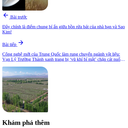
arrow_back
Bài trước
Đây chính là điểm chung bí ẩn giữa bồn rửa bát của nhà bạn và Sao
Kim!
arrow_forward
Bài tiếp
Công nghệ mới của Trung Quốc làm rung chuyển ngành vật liệu:
Vạn Lý Trường Thành xanh trang bị ‘vũ khí bí mật’ chặn cát nuốt
chửng đất nông nghiệp
Khám phá thêm