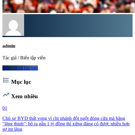
admin
Tác giả / Biên tập viên
Xem tất cả bài viết
format_list_bulleted
Mục lục
trending_up
Xem nhiều
01
Chủ xe BYD thất vọng vì chi nhánh đột ngột đóng cửa mà hãng
"lặng thinh": bỏ ra gần 1 tỷ đồng thì xứng đáng có được nhiều hơn
sự im lặng