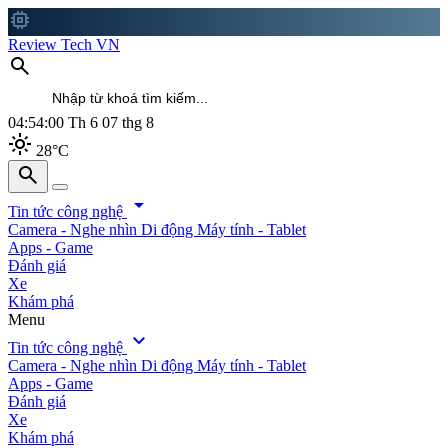
memory
Review Tech VN
search
04:54:02
Th 6 07 thg 8
light_mode
28°C
search
search
arrow_drop_down
Tin tức công nghệ
Camera - Nghe nhìn
Di động
Máy tính - Tablet
Apps - Game
Đánh giá
Xe
Khám phá
Menu
expand_more
Tin tức công nghệ
Camera - Nghe nhìn
Di động
Máy tính - Tablet
Apps - Game
Đánh giá
Xe
Khám phá