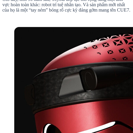
vực hoàn toàn khác: robot trí tuệ nhân tạo. Và sản phẩm mới nhất
của họ là một “tay ném” bóng rổ cực kỳ đáng gờm mang tên CUE7.