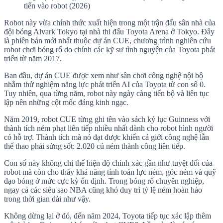
tiến vào robot (2026)
Robot này vừa chính thức xuất hiện trong một trận đấu sân nhà của
đội bóng Alvark Tokyo tại nhà thi đấu Toyota Arena ở Tokyo. Đây
là phiên bản mới nhất thuộc dự án CUE, chương trình nghiên cứu
robot chơi bóng rổ do chính các kỹ sư tình nguyện của Toyota phát
triển từ năm 2017.
Ban đầu, dự án CUE được xem như sân chơi công nghệ nội bộ
nhằm thử nghiệm năng lực phát triển AI của Toyota từ con số 0.
Tuy nhiên, qua từng năm, robot này ngày càng tiến bộ và liên tục
lập nên những cột mốc đáng kinh ngạc.
Năm 2019, robot CUE từng ghi tên vào sách kỷ lục Guinness với
thành tích ném phạt liên tiếp nhiều nhất dành cho robot hình người
có hỗ trợ. Thành tích mà nó đạt được khiến cả giới công nghệ lẫn
thể thao phải sửng sốt: 2.020 cú ném thành công liên tiếp.
Con số này không chỉ thể hiện độ chính xác gần như tuyệt đối của
robot mà còn cho thấy khả năng tính toán lực ném, góc ném và quỹ
đạo bóng ở mức cực kỳ ổn định. Trong bóng rổ chuyên nghiệp,
ngay cả các siêu sao NBA cũng khó duy trì tỷ lệ ném hoàn hảo
trong thời gian dài như vậy.
Không dừng lại ở đó, đến năm 2024, Toyota tiếp tục xác lập thêm