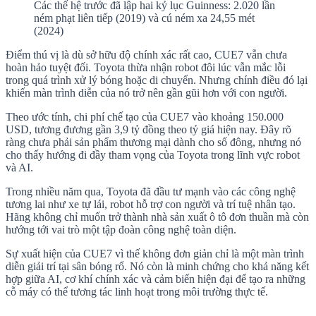
Các thế hệ trước đã lập hai kỷ lục Guinness: 2.020 lần
ném phạt liên tiếp (2019) và cú ném xa 24,55 mét
(2024)
Điểm thú vị là dù sở hữu độ chính xác rất cao, CUE7 vẫn chưa
hoàn hảo tuyệt đối. Toyota thừa nhận robot đôi lúc vẫn mắc lỗi
trong quá trình xử lý bóng hoặc di chuyển. Nhưng chính điều đó lại
khiến màn trình diễn của nó trở nên gần gũi hơn với con người.
Theo ước tính, chi phí chế tạo của CUE7 vào khoảng 150.000
USD, tương đương gần 3,9 tỷ đồng theo tỷ giá hiện nay. Đây rõ
ràng chưa phải sản phẩm thương mại dành cho số đông, nhưng nó
cho thấy hướng đi đầy tham vọng của Toyota trong lĩnh vực robot
và AI.
Trong nhiều năm qua, Toyota đã đầu tư mạnh vào các công nghệ
tương lai như xe tự lái, robot hỗ trợ con người và trí tuệ nhân tạo.
Hãng không chỉ muốn trở thành nhà sản xuất ô tô đơn thuần mà còn
hướng tới vai trò một tập đoàn công nghệ toàn diện.
Sự xuất hiện của CUE7 vì thế không đơn giản chỉ là một màn trình
diễn giải trí tại sân bóng rổ. Nó còn là minh chứng cho khả năng kết
hợp giữa AI, cơ khí chính xác và cảm biến hiện đại để tạo ra những
cỗ máy có thể tương tác linh hoạt trong môi trường thực tế.