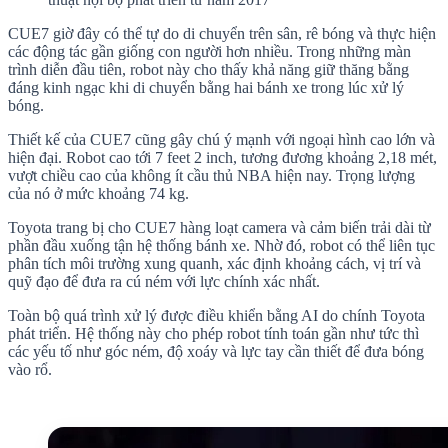
CUE7 giờ đây có thể tự do di chuyển trên sân, rê bóng và thực hiện
các động tác gần giống con người hơn nhiều. Trong những màn
trình diễn đầu tiên, robot này cho thấy khả năng giữ thăng bằng
đáng kinh ngạc khi di chuyển bằng hai bánh xe trong lúc xử lý
bóng.
Thiết kế của CUE7 cũng gây chú ý mạnh với ngoại hình cao lớn và
hiện đại. Robot cao tới 7 feet 2 inch, tương đương khoảng 2,18 mét,
vượt chiều cao của không ít cầu thủ NBA hiện nay. Trọng lượng
của nó ở mức khoảng 74 kg.
Toyota trang bị cho CUE7 hàng loạt camera và cảm biến trải dài từ
phần đầu xuống tận hệ thống bánh xe. Nhờ đó, robot có thể liên tục
phân tích môi trường xung quanh, xác định khoảng cách, vị trí và
quỹ đạo để đưa ra cú ném với lực chính xác nhất.
Toàn bộ quá trình xử lý được điều khiển bằng AI do chính Toyota
phát triển. Hệ thống này cho phép robot tính toán gần như tức thì
các yếu tố như góc ném, độ xoáy và lực tay cần thiết để đưa bóng
vào rổ.