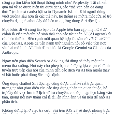
công cụ tìm kiếm hội thoại thông minh như Perplexity. Tất cả kết
quả trả về sẽ được hiển thị dưới dạng các “thẻ văn bản đa dạng
thức” (rich text cards) bật ra từ Dynamic Island. Khi người dùng
vuốt xuống sâu hơn từ các thẻ này, hệ thống sẽ mở ra một cửa sổ trò
chuyện dạng chatbot đầy đủ bên trong ứng dụng Siri độc lập.
Một bước đi vô cùng táo bạo của Apple trên bản cập nhật iOS 27
chính là việc mở cửa hệ sinh thái cho các tác nhân AI (AI agents) từ
các bên thứ ba. Bên cạnh mối quan hệ hợp tác sẵn có với ChatGPT
của OpenAI, Apple đã tiến hành thử nghiệm nội bộ việc tích hợp
sâu hai mô hình AI đình đám khác là Google Gemini và Claude của
Anthropic.
Ngay trên giao diện
Search or Ask
, người dùng sẽ thấy một nút
menu thả xuống. Nút này cho phép bạn chủ động lựa chọn và định
tuyến trực tiếp câu hỏi của mình đến các dịch vụ AI bên ngoài thay
vì bắt buộc phải dùng Siri mặc định.
Ứng dụng chatbot Siri độc lập cũng được thiết kế rất trực quan,
tương tự như giao diện của các ứng dụng nhắn tin quen thuộc, hỗ
trợ đầy đủ việc lưu trữ lịch sử trò chuyện, chế độ nhập liệu bằng văn
bản, giọng nói hay thậm chí là tải lên hình ảnh và tài liệu để nhờ AI
phân tích.
Không dừng lại ở việc tra cứu, Siri trên iOS 27 sẽ được nhúng trực