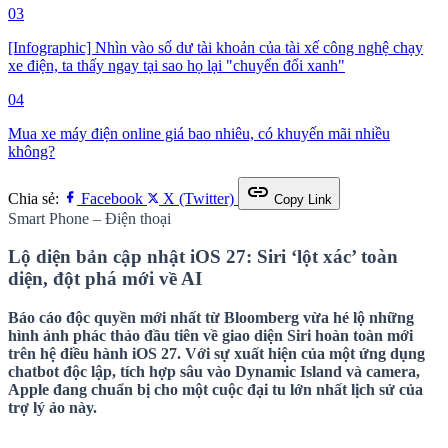
03
[Infographic] Nhìn vào số dư tài khoản của tài xế công nghệ chạy
xe điện, ta thấy ngay tại sao họ lại "chuyển đổi xanh"
04
Mua xe máy điện online giá bao nhiêu, có khuyến mãi nhiều
không?
link
Chia sẻ:
Facebook
X (Twitter)
Copy Link
Smart Phone – Điện thoại
Lộ diện bản cập nhật iOS 27: Siri ‘lột xác’ toàn
diện, đột phá mới về AI
Báo cáo độc quyền mới nhất từ Bloomberg vừa hé lộ những
hình ảnh phác thảo đầu tiên về giao diện Siri hoàn toàn mới
trên hệ điều hành iOS 27. Với sự xuất hiện của một ứng dụng
chatbot độc lập, tích hợp sâu vào Dynamic Island và camera,
Apple đang chuẩn bị cho một cuộc đại tu lớn nhất lịch sử của
trợ lý ảo này.