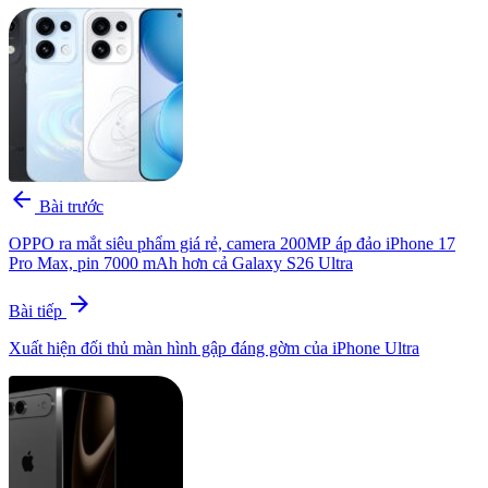
arrow_back
Bài trước
OPPO ra mắt siêu phẩm giá rẻ, camera 200MP áp đảo iPhone 17
Pro Max, pin 7000 mAh hơn cả Galaxy S26 Ultra
arrow_forward
Bài tiếp
Xuất hiện đối thủ màn hình gập đáng gờm của iPhone Ultra