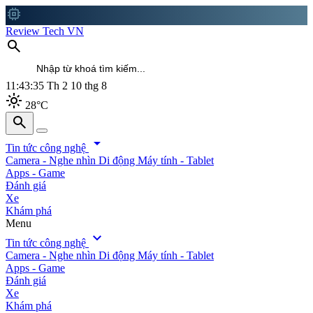
memory
Review Tech VN
search
11:43:36
Th 2 10 thg 8
light_mode
28°C
search
search
arrow_drop_down
Tin tức công nghệ
Camera - Nghe nhìn
Di động
Máy tính - Tablet
Apps - Game
Đánh giá
Xe
Khám phá
Menu
expand_more
Tin tức công nghệ
Camera - Nghe nhìn
Di động
Máy tính - Tablet
Apps - Game
Đánh giá
Xe
Khám phá