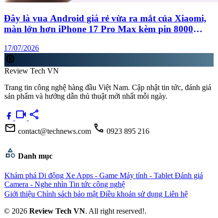
Đây là vua Android giá rẻ vừa ra mắt của Xiaomi,
màn lớn hơn iPhone 17 Pro Max kèm pin 8000
mAh
17/07/2026
memory
Review Tech VN
Trang tin công nghệ hàng đầu Việt Nam. Cập nhật tin tức, đánh giá
sản phẩm và hướng dẫn thủ thuật mới nhất mỗi ngày.
videocam
share
mail
call
contact@technews.com
0923 895 216
category
Danh mục
Khám phá
Di động
Xe
Apps - Game
Máy tính - Tablet
Đánh giá
Camera - Nghe nhìn
Tin tức công nghệ
Giới thiệu
Chính sách bảo mật
Điều khoản sử dụng
Liên hệ
© 2026
Review Tech VN
. All right reserved!.