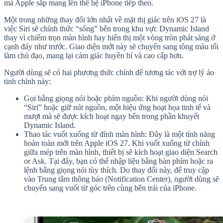
mà Apple sắp mang lên thế hệ iPhone tiếp theo.
Một trong những thay đổi lớn nhất về mặt thị giác trên iOS 27 là
việc Siri sẽ chính thức “sống” bên trong khu vực Dynamic Island
thay vì chiếm trọn màn hình hay hiển thị một vòng tròn phát sáng ở
cạnh đáy như trước. Giao diện mới này sẽ chuyển sang tông màu tối
làm chủ đạo, mang lại cảm giác huyền bí và cao cấp hơn.
Người dùng sẽ có hai phương thức chính để tương tác với trợ lý ảo
tinh chỉnh này:
Gọi bằng giọng nói hoặc phím nguồn: Khi người dùng nói
“Siri” hoặc giữ nút nguồn, một hiệu ứng hoạt họa tinh tế và
mượt mà sẽ được kích hoạt ngay bên trong phần khuyết
Dynamic Island.
Thao tác vuốt xuống từ đỉnh màn hình: Đây là một tính năng
hoàn toàn mới trên Apple iOS 27. Khi vuốt xuống từ chính
giữa mép trên màn hình, thiết bị sẽ kích hoạt giao diện Search
or Ask. Tại đây, bạn có thể nhập liệu bằng bàn phím hoặc ra
lệnh bằng giọng nói tùy thích. Do thay đổi này, để truy cập
vào Trung tâm thông báo (Notification Center), người dùng sẽ
chuyển sang vuốt từ góc trên cùng bên trái của iPhone.