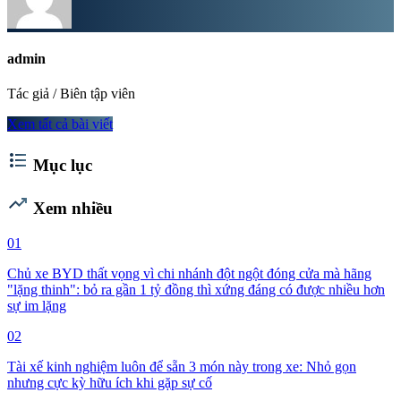
admin
Tác giả / Biên tập viên
Xem tất cả bài viết
format_list_bulleted
Mục lục
trending_up
Xem nhiều
01
Chủ xe BYD thất vọng vì chi nhánh đột ngột đóng cửa mà hãng
"lặng thinh": bỏ ra gần 1 tỷ đồng thì xứng đáng có được nhiều hơn
sự im lặng
02
Tài xế kinh nghiệm luôn để sẵn 3 món này trong xe: Nhỏ gọn
nhưng cực kỳ hữu ích khi gặp sự cố