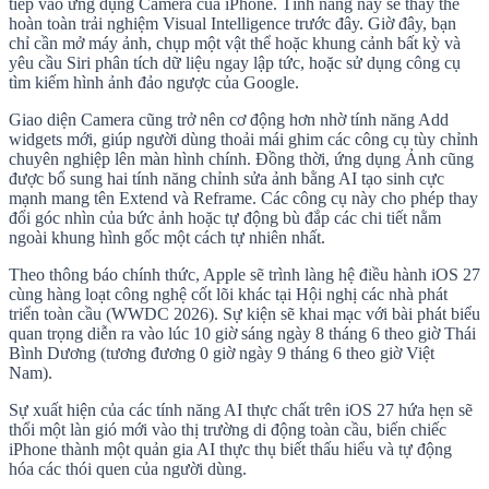
tiếp vào ứng dụng Camera của iPhone. Tính năng này sẽ thay thế
hoàn toàn trải nghiệm Visual Intelligence trước đây. Giờ đây, bạn
chỉ cần mở máy ảnh, chụp một vật thể hoặc khung cảnh bất kỳ và
yêu cầu Siri phân tích dữ liệu ngay lập tức, hoặc sử dụng công cụ
tìm kiếm hình ảnh đảo ngược của Google.
Giao diện Camera cũng trở nên cơ động hơn nhờ tính năng Add
widgets mới, giúp người dùng thoải mái ghim các công cụ tùy chỉnh
chuyên nghiệp lên màn hình chính. Đồng thời, ứng dụng Ảnh cũng
được bổ sung hai tính năng chỉnh sửa ảnh bằng AI tạo sinh cực
mạnh mang tên Extend và Reframe. Các công cụ này cho phép thay
đổi góc nhìn của bức ảnh hoặc tự động bù đắp các chi tiết nằm
ngoài khung hình gốc một cách tự nhiên nhất.
Theo thông báo chính thức, Apple sẽ trình làng hệ điều hành iOS 27
cùng hàng loạt công nghệ cốt lõi khác tại Hội nghị các nhà phát
triển toàn cầu (WWDC 2026). Sự kiện sẽ khai mạc với bài phát biểu
quan trọng diễn ra vào lúc 10 giờ sáng ngày 8 tháng 6 theo giờ Thái
Bình Dương (tương đương 0 giờ ngày 9 tháng 6 theo giờ Việt
Nam).
Sự xuất hiện của các tính năng AI thực chất trên iOS 27 hứa hẹn sẽ
thổi một làn gió mới vào thị trường di động toàn cầu, biến chiếc
iPhone thành một quản gia AI thực thụ biết thấu hiểu và tự động
hóa các thói quen của người dùng.