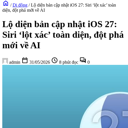
home
/
Di động
/
Lộ diện bản cập nhật iOS 27: Siri ‘lột xác’ toàn
diện, đột phá mới về AI
Lộ diện bản cập nhật iOS 27:
Siri ‘lột xác’ toàn diện, đột phá
mới về AI
calendar_today
schedule
forum
admin
31/05/2026
8 phút đọc
0