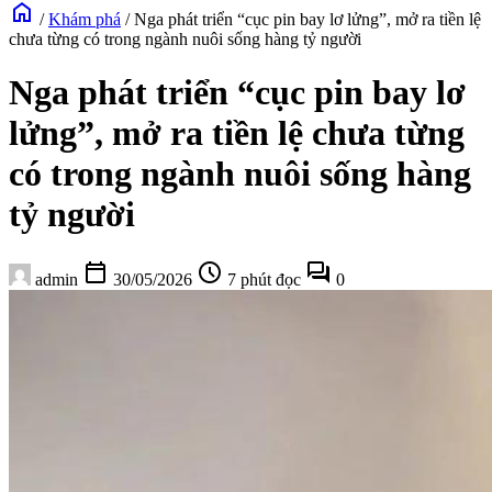
home
/
Khám phá
/
Nga phát triển “cục pin bay lơ lửng”, mở ra tiền lệ
chưa từng có trong ngành nuôi sống hàng tỷ người
Nga phát triển “cục pin bay lơ
lửng”, mở ra tiền lệ chưa từng
có trong ngành nuôi sống hàng
tỷ người
calendar_today
schedule
forum
admin
30/05/2026
7 phút đọc
0