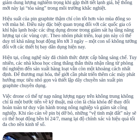
giảm dung lượng nghiêm trọng khi gặp thời tiết lạnh giá, hệ thống
mới này lại “tỏa sáng” trong môi trường khắc nghiệt.
Hiệu suất của pin graphite thậm chí còn tốt hơn vào mùa đông so
với mùa hè. Điều này đặc biệt quan trọng đối với các quốc gia có
khí hậu lạnh hoặc các ứng dụng drone trong giám sát hạ tầng năng
lượng tại các vùng cực. Theo nhóm phát triển, loại pin này có thể
duy trì khả năng hoạt động lên tới 3 ngày – một con số không tưởng
đối với các thiết bị bay dân dụng hiện nay.
Hiện tại, công nghệ này đã chính thức được cấp bằng sáng chế. Tuy
nhiên, các nhà khoa học cũng thẳng thắn thừa nhận rằng từ phòng
thí nghiệm đến sản xuất hàng loạt vẫn còn một khoảng cách nhất
định. Để thương mại hóa, thế giới cần phát triển thêm các máy phát
hướng mục tiêu nhỏ gọn và thiết lập dây chuyền sản xuất pin
graphite chuyên dụng.
Việc drone có thể tự nạp năng lượng ngay trên không trung không
chỉ là một bước tiến về kỹ thuật, mà còn là chìa khóa để thay đổi
hoàn toàn tư duy vận hành trong nông nghiệp và giám sát công
nghiệp. Khi rào cản về pin bị dỡ bỏ, những “vệ tinh mặt đất” này sẽ
có thể hoạt động bền bỉ 24/7, mang lại độ chính xác và hiệu quả tối
đa cho nền kinh tế số.