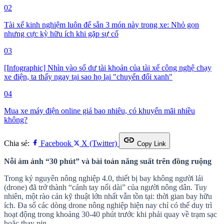
02
Tài xế kinh nghiệm luôn để sẵn 3 món này trong xe: Nhỏ gọn
nhưng cực kỳ hữu ích khi gặp sự cố
03
[Infographic] Nhìn vào số dư tài khoản của tài xế công nghệ chạy
xe điện, ta thấy ngay tại sao họ lại "chuyển đổi xanh"
04
Mua xe máy điện online giá bao nhiêu, có khuyến mãi nhiều
không?
link
Chia sẻ:
Facebook
X (Twitter)
Copy Link
Nỗi ám ảnh “30 phút” và bài toán năng suất trên đồng ruộng
Trong kỷ nguyên nông nghiệp 4.0, thiết bị bay không người lái
(drone) đã trở thành “cánh tay nối dài” của người nông dân. Tuy
nhiên, một rào cản kỹ thuật lớn nhất vẫn tồn tại: thời gian bay hữu
ích. Đa số các dòng drone nông nghiệp hiện nay chỉ có thể duy trì
hoạt động trong khoảng 30-40 phút trước khi phải quay về trạm sạc
hoặc thay pin.