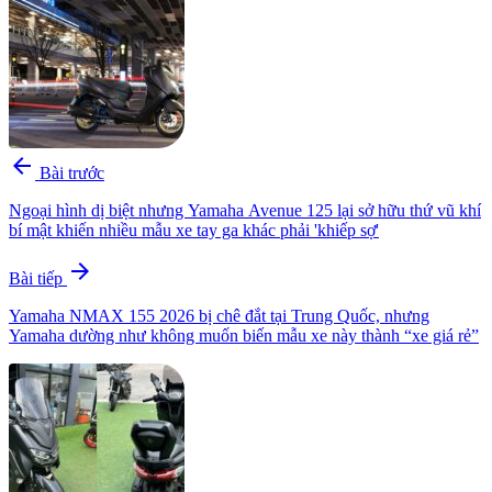
arrow_back
Bài trước
Ngoại hình dị biệt nhưng Yamaha Avenue 125 lại sở hữu thứ vũ khí
bí mật khiến nhiều mẫu xe tay ga khác phải 'khiếp sợ'
arrow_forward
Bài tiếp
Yamaha NMAX 155 2026 bị chê đắt tại Trung Quốc, nhưng
Yamaha dường như không muốn biến mẫu xe này thành “xe giá rẻ”