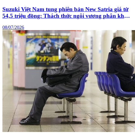
Suzuki Việt Nam tung phiên bản New Satria giá từ
54,5 triệu đồng: Thách thức ngôi vương phân khúc
xe côn tay của Honda Winner X và Yamaha
08/07/2026
Exciter?