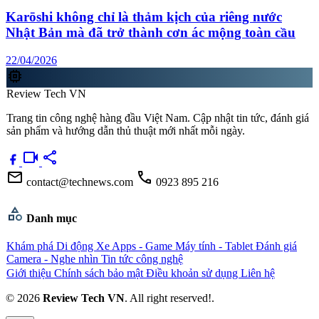
Karōshi không chỉ là thảm kịch của riêng nước
Nhật Bản mà đã trở thành cơn ác mộng toàn cầu
22/04/2026
memory
Review Tech VN
Trang tin công nghệ hàng đầu Việt Nam. Cập nhật tin tức, đánh giá
sản phẩm và hướng dẫn thủ thuật mới nhất mỗi ngày.
videocam
share
mail
call
contact@technews.com
0923 895 216
category
Danh mục
Khám phá
Di động
Xe
Apps - Game
Máy tính - Tablet
Đánh giá
Camera - Nghe nhìn
Tin tức công nghệ
Giới thiệu
Chính sách bảo mật
Điều khoản sử dụng
Liên hệ
© 2026
Review Tech VN
. All right reserved!.