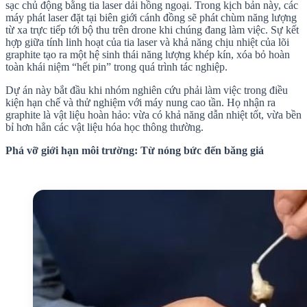
sạc chủ động bằng tia laser dải hồng ngoại. Trong kịch bản này, các
máy phát laser đặt tại biên giới cánh đồng sẽ phát chùm năng lượng
từ xa trực tiếp tới bộ thu trên drone khi chúng đang làm việc. Sự kết
hợp giữa tính linh hoạt của tia laser và khả năng chịu nhiệt của lõi
graphite tạo ra một hệ sinh thái năng lượng khép kín, xóa bỏ hoàn
toàn khái niệm “hết pin” trong quá trình tác nghiệp.
Dự án này bắt đầu khi nhóm nghiên cứu phải làm việc trong điều
kiện hạn chế và thử nghiệm với máy nung cao tần. Họ nhận ra
graphite là vật liệu hoàn hảo: vừa có khả năng dẫn nhiệt tốt, vừa bền
bỉ hơn hẳn các vật liệu hóa học thông thường.
Phá vỡ giới hạn môi trường: Từ nóng bức đến băng giá