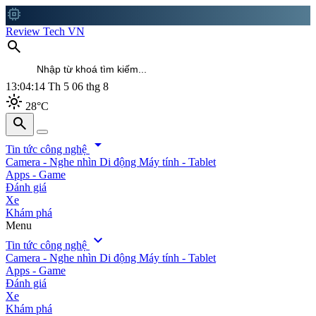
memory
Review Tech VN
search
13:04:15
Th 5 06 thg 8
light_mode
28°C
search
search
arrow_drop_down
Tin tức công nghệ
Camera - Nghe nhìn
Di động
Máy tính - Tablet
Apps - Game
Đánh giá
Xe
Khám phá
Menu
expand_more
Tin tức công nghệ
Camera - Nghe nhìn
Di động
Máy tính - Tablet
Apps - Game
Đánh giá
Xe
Khám phá