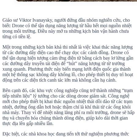
Giáo sư Viktor Ivanaysky, người đứng đầu nhóm nghiên cứu, cho
biết: Drone có thể tận dụng năng lượng từ hầu hết mọi nguồn nhiệt
trong môi trường. Điều này mở ra những kịch bản vận hành chưa
từng có tiền lệ.
Một trong những kịch bản khả thi nhất là việc khai thác năng lượng
từ các đường dây điện cao thế chạy dọc các cánh đồng. Drone có
thể tận dụng hiện tượng cảm ứng điện từ bằng cách bay lơ lửng gần
các đường dây truyền tải điện để “hút” năng lượng từ từ trường
xung quanh. Phương thức này biến mạng lưới điện quốc gia thành
một hệ thống sạc không dây khổng lồ, cho phép thiết bị duy trì hoạt
động trên các diện tích canh tác lớn mà không cần hạ cánh.
Bên cạnh đó, các khu vực công nghiệp cũng trở thành những “trạm
tiếp nhiên liệu” lý tưởng cho các dòng drone giám sát. Công nghệ
mới cho phép thiết bị khai thác nguồn nhiệt thải dồi dào từ các trạm
nhiệt, đường ống dẫn hơi hoặc thậm chí là khí thải từ các ống khói
nhà máy. Thay vì để nhiệt năng lãng phí ra môi trường, drone sẽ hấp
thụ và chuyển hóa chúng thành dòng điện, giúp kéo dài thời gian
thực địa lên gấp nhiều lần.
Đặc biệt, các nhà khoa học đang tiến tới thử nghiệm phương thức