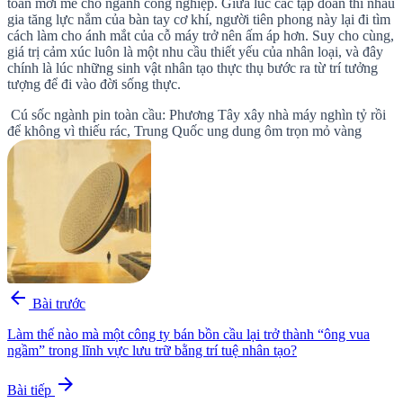
toàn mới mẻ cho ngành công nghiệp. Giữa lúc các tập đoàn thi nhau
gia tăng lực nắm của bàn tay cơ khí, người tiên phong này lại đi tìm
cách làm cho ánh mắt của cỗ máy trở nên ấm áp hơn. Suy cho cùng,
giá trị cảm xúc luôn là một nhu cầu thiết yếu của nhân loại, và đây
chính là lúc những sinh vật nhân tạo thực thụ bước ra từ trí tưởng
tượng để đi vào đời sống thực.
Cú sốc ngành pin toàn cầu: Phương Tây xây nhà máy nghìn tỷ rồi
để không vì thiếu rác, Trung Quốc ung dung ôm trọn mỏ vàng
arrow_back
Bài trước
Làm thế nào mà một công ty bán bồn cầu lại trở thành “ông vua
ngầm” trong lĩnh vực lưu trữ bằng trí tuệ nhân tạo?
arrow_forward
Bài tiếp