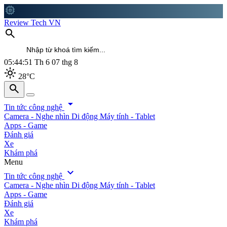
memory
Review Tech VN
search
05:44:53
Th 6 07 thg 8
light_mode
28°C
search
search
arrow_drop_down
Tin tức công nghệ
Camera - Nghe nhìn
Di động
Máy tính - Tablet
Apps - Game
Đánh giá
Xe
Khám phá
Menu
expand_more
Tin tức công nghệ
Camera - Nghe nhìn
Di động
Máy tính - Tablet
Apps - Game
Đánh giá
Xe
Khám phá