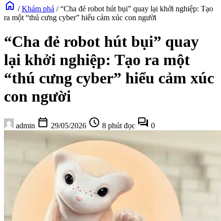
home
/
Khám phá
/
“Cha đẻ robot hút bụi” quay lại khởi nghiệp: Tạo
ra một “thú cưng cyber” hiểu cảm xúc con người
“Cha đẻ robot hút bụi” quay
lại khởi nghiệp: Tạo ra một
“thú cưng cyber” hiểu cảm xúc
con người
calendar_today
schedule
forum
admin
29/05/2026
8 phút đọc
0