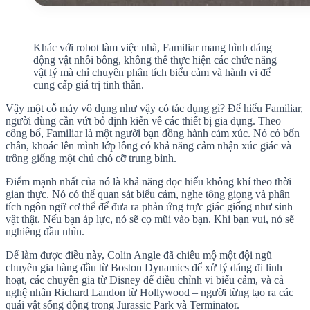
Khác với robot làm việc nhà, Familiar mang hình dáng
động vật nhồi bông, không thể thực hiện các chức năng
vật lý mà chỉ chuyên phân tích biểu cảm và hành vi để
cung cấp giá trị tinh thần.
Vậy một cỗ máy vô dụng như vậy có tác dụng gì? Để hiểu Familiar,
người dùng cần vứt bỏ định kiến về các thiết bị gia dụng. Theo
công bố, Familiar là một người bạn đồng hành cảm xúc. Nó có bốn
chân, khoác lên mình lớp lông có khả năng cảm nhận xúc giác và
trông giống một chú chó cỡ trung bình.
Điểm mạnh nhất của nó là khả năng đọc hiểu không khí theo thời
gian thực. Nó có thể quan sát biểu cảm, nghe tông giọng và phân
tích ngôn ngữ cơ thể để đưa ra phản ứng trực giác giống như sinh
vật thật. Nếu bạn áp lực, nó sẽ cọ mũi vào bạn. Khi bạn vui, nó sẽ
nghiêng đầu nhìn.
Để làm được điều này, Colin Angle đã chiêu mộ một đội ngũ
chuyên gia hàng đầu từ Boston Dynamics để xử lý dáng đi linh
hoạt, các chuyên gia từ Disney để điều chỉnh vi biểu cảm, và cả
nghệ nhân Richard Landon từ Hollywood – người từng tạo ra các
quái vật sống động trong Jurassic Park và Terminator.