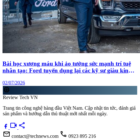
Bài học xương máu khi ảo tưởng sức mạnh trí tuệ
nhân tạo: Ford tuyển dụng lại các kỹ sư giàu kinh
nghiệm sau khi trí tuệ nhân tạo không đạt kỳ vọng
02/07/2026
memory
Review Tech VN
Trang tin công nghệ hàng đầu Việt Nam. Cập nhật tin tức, đánh giá
sản phẩm và hướng dẫn thủ thuật mới nhất mỗi ngày.
videocam
share
mail
call
contact@technews.com
0923 895 216