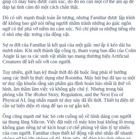
giúp cỗ máy hiểu được cảm xúc, do đó nó cần một cơ thể ấm áp để
đáp lại tình cảm đó một cách chân thật.
Dù có sức mạnh thuật toán ấn tượng, nhưng Familiar được lập trình
để không bao giờ nói tiếng người nhằm tránh những ảo giác ngôn
ngữ có thể phá vỡ niềm tin cảm xúc. Nó chỉ phát ra những tiếng rên
rỉ nhỏ nhẹ đặc trưng của động vật.
Sự ra đời của Familiar là kết quả của một giấc mơ ấp ủ kéo dài ba
mươi năm. Khi mới thành lập công ty, tham vọng ban đầu của Colin
Angle là tạo ra các sinh vật nhân tạo mang thương hiệu Artificial
Creatures để kết nối với con người.
Tuy nhiên, giới hạn kỹ thuật thời đó đã buộc ông phải rẽ hướng
sang các thiết bị thực dụng như Roomba. Máy hút bụi đã tạo ra một
tư duy rập khuôn rằng sản phẩm gia đình hoàn hảo nhất là thứ vô
hình, âm thầm làm việc và không gây chú ý. Nhưng trong bài
phỏng vấn The iRobot Story, Regulation, and the Next Era of
Physical AI, ông nhấn mạnh tư duy này đã lỗi thời. Thiết bị điện tử
cần sự hiện diện rõ ràng để tạo ra sự gắn kết.
Ông cũng mạnh mẽ bác bỏ cơn cuồng nộ về hình dáng con người
tại thung lũng Silicon. Việc đặt một cỗ máy kim loại khổng lồ trong
không gian riêng tư sẽ kích hoạt cơ chế phòng vệ tâm lý tự nhiên
của con người. Familiar chọn thiết kế động vật nhỏ nhắn để nhanh
chóng gỡ bỏ lớp phòng vệ đó. Hơn nữa, để đảm bảo tính riêng tư