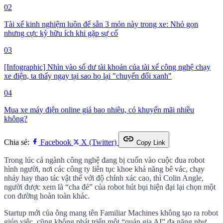
02
Tài xế kinh nghiệm luôn để sẵn 3 món này trong xe: Nhỏ gọn
nhưng cực kỳ hữu ích khi gặp sự cố
03
[Infographic] Nhìn vào số dư tài khoản của tài xế công nghệ chạy
xe điện, ta thấy ngay tại sao họ lại "chuyển đổi xanh"
04
Mua xe máy điện online giá bao nhiêu, có khuyến mãi nhiều
không?
link
Chia sẻ:
Facebook
X (Twitter)
Copy Link
Trong lúc cả ngành công nghệ đang bị cuốn vào cuộc đua robot
hình người, nơi các công ty liên tục khoe khả năng bê vác, chạy
nhảy hay thao tác vật thể với độ chính xác cao, thì Colin Angle,
người được xem là “cha đẻ” của robot hút bụi hiện đại lại chọn một
con đường hoàn toàn khác.
Startup mới của ông mang tên Familiar Machines không tạo ra robot
giúp việc, cũng không phát triển một “quản gia AI” đa năng như