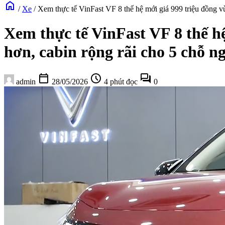
home
/
Xe
/
Xem thực tế VinFast VF 8 thế hệ mới giá 999 triệu đồng vừa
Xem thực tế VinFast VF 8 thế hệ 
hơn, cabin rộng rãi cho 5 chỗ ng
calendar_today
schedule
forum
admin
28/05/2026
4 phút đọc
0