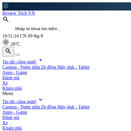
memory
Review Tech VN
search
10:51:26
CN 09 thg 8
light_mode
28°C
search
search
arrow_drop_down
Tin tức công nghệ
Camera - Nghe nhìn
Di động
Máy tính - Tablet
Apps - Game
Đánh giá
Xe
Khám phá
Menu
expand_more
Tin tức công nghệ
Camera - Nghe nhìn
Di động
Máy tính - Tablet
Apps - Game
Đánh giá
Xe
Khám phá