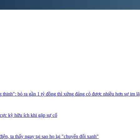
thinh": bỏ ra gần 1 tỷ đồng thì xứng đáng có được nhiều hơn sự im l
cực kỳ hữu ích khi gặp sự cố
iện, ta thấy ngay tại sao họ lại "chuyển đổi xanh"