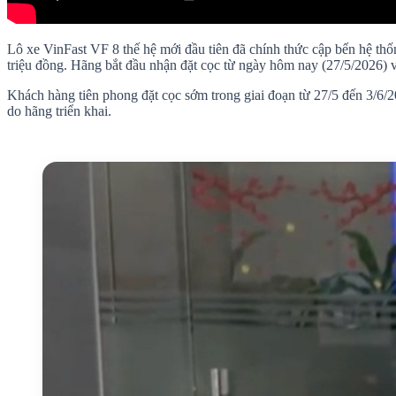
Lô xe VinFast VF 8 thế hệ mới đầu tiên đã chính thức cập bến hệ thốn
triệu đồng. Hãng bắt đầu nhận đặt cọc từ ngày hôm nay (27/5/2026) v
Khách hàng tiên phong đặt cọc sớm trong giai đoạn từ 27/5 đến 3/6/2
do hãng triển khai.