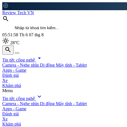
memory
Review Tech VN
search
05:52:01
Th 6 07 thg 8
light_mode
28°C
search
search
arrow_drop_down
Tin tức công nghệ
Camera - Nghe nhìn
Di động
Máy tính - Tablet
Apps - Game
Đánh giá
Xe
Khám phá
Menu
expand_more
Tin tức công nghệ
Camera - Nghe nhìn
Di động
Máy tính - Tablet
Apps - Game
Đánh giá
Xe
Khám phá