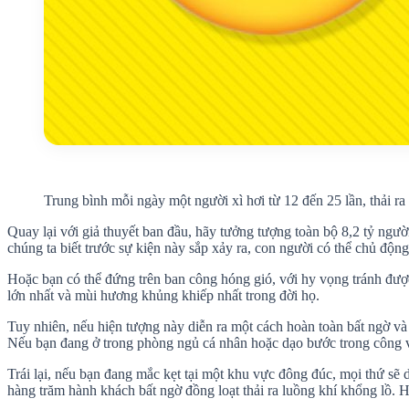
Trung bình mỗi ngày một người xì hơi từ 12 đến 25 lần, thải ra
Quay lại với giả thuyết ban đầu, hãy tưởng tượng toàn bộ 8,2 tỷ ngư
chúng ta biết trước sự kiện này sắp xảy ra, con người có thể chủ độn
Hoặc bạn có thể đứng trên ban công hóng gió, với hy vọng tránh được 
lớn nhất và mùi hương khủng khiếp nhất trong đời họ.
Tuy nhiên, nếu hiện tượng này diễn ra một cách hoàn toàn bất ngờ và 
Nếu bạn đang ở trong phòng ngủ cá nhân hoặc dạo bước trong công vi
Trái lại, nếu bạn đang mắc kẹt tại một khu vực đông đúc, mọi thứ sẽ
hàng trăm hành khách bất ngờ đồng loạt thải ra luồng khí khổng lồ. H