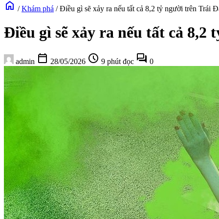
home
/
Khám phá
/
Điều gì sẽ xảy ra nếu tất cả 8,2 tỷ người trên Trái 
Điều gì sẽ xảy ra nếu tất cả 8,2 
calendar_today
schedule
forum
admin
28/05/2026
9 phút đọc
0