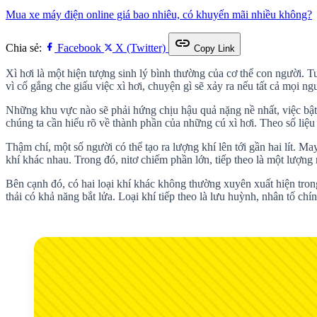
Mua xe máy điện online giá bao nhiêu, có khuyến mãi nhiều không?
link
Chia sẻ:
Facebook
X (Twitter)
Copy Link
Xì hơi là một hiện tượng sinh lý bình thường của cơ thể con người. T
vì cố gắng che giấu việc xì hơi, chuyện gì sẽ xảy ra nếu tất cả mọi ngư
Những khu vực nào sẽ phải hứng chịu hậu quả nặng nề nhất, việc bật 
chúng ta cần hiểu rõ về thành phần của những cú xì hơi. Theo số liệu 
Thậm chí, một số người có thể tạo ra lượng khí lên tới gần hai lít. M
khí khác nhau. Trong đó, nitơ chiếm phần lớn, tiếp theo là một lượn
Bên cạnh đó, có hai loại khí khác không thường xuyên xuất hiện tro
thải có khả năng bắt lửa. Loại khí tiếp theo là lưu huỳnh, nhân tố chí