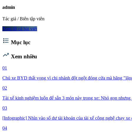
admin
Tác giả / Biên tập viên
Xem tất cả bài viết
format_list_bulleted
Mục lục
trending_up
Xem nhiều
01
Chủ xe BYD thất vọng vì chi nhánh đột ngột đóng cửa mà hãng "lặng 
02
Tài xế kinh nghiệm luôn để sẵn 3 món này trong xe: Nhỏ gọn nhưng 
03
[Infographic] Nhìn vào số dư tài khoản của tài xế công nghệ chạy xe đ
04