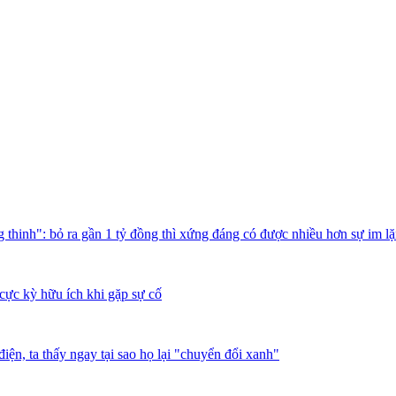
thinh": bỏ ra gần 1 tỷ đồng thì xứng đáng có được nhiều hơn sự im l
cực kỳ hữu ích khi gặp sự cố
iện, ta thấy ngay tại sao họ lại "chuyển đổi xanh"