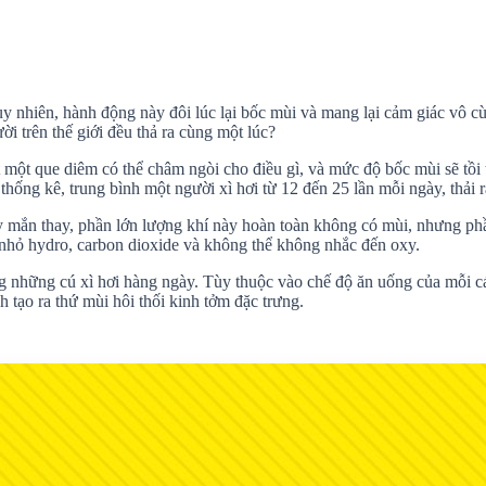
uy nhiên, hành động này đôi lúc lại bốc mùi và mang lại cảm giác vô cù
ời trên thế giới đều thả ra cùng một lúc?
một que diêm có thể châm ngòi cho điều gì, và mức độ bốc mùi sẽ tồi t
thống kê, trung bình một người xì hơi từ 12 đến 25 lần mỗi ngày, thải r
ay mắn thay, phần lớn lượng khí này hoàn toàn không có mùi, nhưng phần
g nhỏ hydro, carbon dioxide và không thể không nhắc đến oxy.
ng những cú xì hơi hàng ngày. Tùy thuộc vào chế độ ăn uống của mỗi cá
nh tạo ra thứ mùi hôi thối kinh tởm đặc trưng.