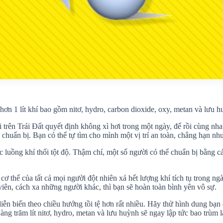
 hơn 1 lít khí bao gồm nitơ, hydro, carbon dioxide, oxy, metan và lưu h
ời trên Trái Đất quyết định không xì hơi trong một ngày, để rồi cùng n
g chuẩn bị. Bạn có thể tự tìm cho mình một vị trí an toàn, chẳng hạn n
luồng khí thối tột độ. Thậm chí, một số người có thể chuẩn bị bằng cá
cơ thể của tất cả mọi người đột nhiên xả hết lượng khí tích tụ trong n
ên, cách xa những người khác, thì bạn sẽ hoàn toàn bình yên vô sự.
 diễn biến theo chiều hướng tồi tệ hơn rất nhiều. Hãy thử hình dung bạ
àng trăm lít nitơ, hydro, metan và lưu huỳnh sẽ ngay lập tức bao trùm 