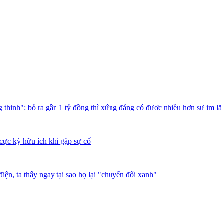
thinh": bỏ ra gần 1 tỷ đồng thì xứng đáng có được nhiều hơn sự im l
cực kỳ hữu ích khi gặp sự cố
iện, ta thấy ngay tại sao họ lại "chuyển đổi xanh"