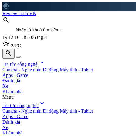
memory
Review Tech VN
search
19:12:17
Th 5 06 thg 8
light_mode
28°C
search
search
arrow_drop_down
Tin tức công nghệ
Camera - Nghe nhìn
Di động
Máy tính - Tablet
Apps - Game
Đánh giá
Xe
Khám phá
Menu
expand_more
Tin tức công nghệ
Camera - Nghe nhìn
Di động
Máy tính - Tablet
Apps - Game
Đánh giá
Xe
Khám phá