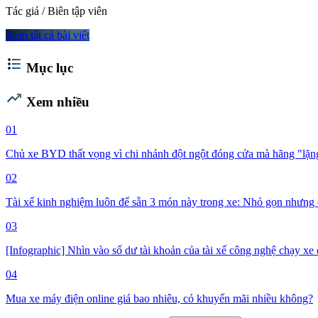
Tác giả / Biên tập viên
Xem tất cả bài viết
format_list_bulleted
Mục lục
trending_up
Xem nhiều
01
Chủ xe BYD thất vọng vì chi nhánh đột ngột đóng cửa mà hãng "lặng 
02
Tài xế kinh nghiệm luôn để sẵn 3 món này trong xe: Nhỏ gọn nhưng 
03
[Infographic] Nhìn vào số dư tài khoản của tài xế công nghệ chạy xe đ
04
Mua xe máy điện online giá bao nhiêu, có khuyến mãi nhiều không?