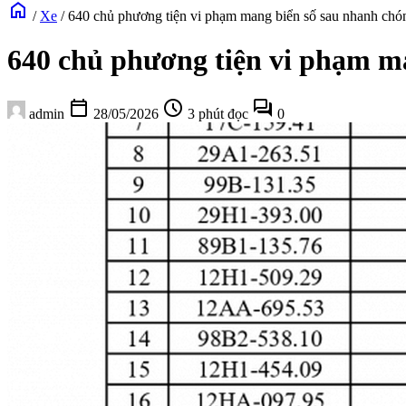
home
/
Xe
/
640 chủ phương tiện vi phạm mang biển số sau nhanh chó
640 chủ phương tiện vi phạm ma
calendar_today
schedule
forum
admin
28/05/2026
3 phút đọc
0