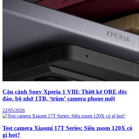
Cận cảnh Sony Xperia 1 VIII: Thiết kế ORE độc
đáo, bộ nhớ 1TB, ‘trùm’ camera phone mới
22/05/2026
Test camera Xiaomi 17T Series: Siêu zoom 120X có
gì hot?