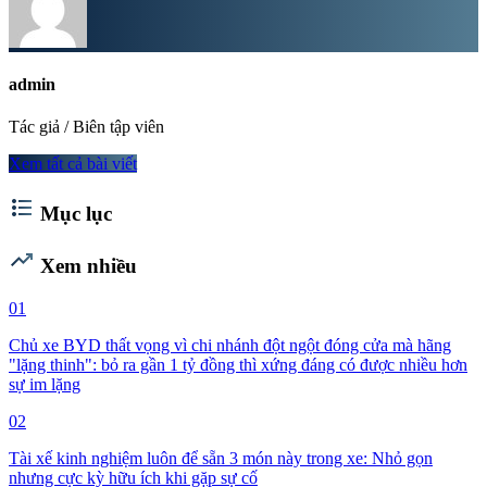
admin
Tác giả / Biên tập viên
Xem tất cả bài viết
format_list_bulleted
Mục lục
trending_up
Xem nhiều
01
Chủ xe BYD thất vọng vì chi nhánh đột ngột đóng cửa mà hãng
"lặng thinh": bỏ ra gần 1 tỷ đồng thì xứng đáng có được nhiều hơn
sự im lặng
02
Tài xế kinh nghiệm luôn để sẵn 3 món này trong xe: Nhỏ gọn
nhưng cực kỳ hữu ích khi gặp sự cố