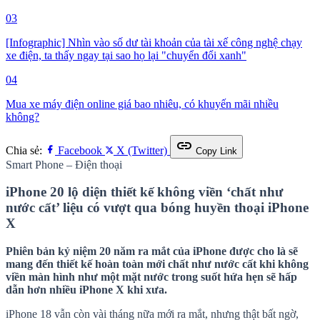
03
[Infographic] Nhìn vào số dư tài khoản của tài xế công nghệ chạy
xe điện, ta thấy ngay tại sao họ lại "chuyển đổi xanh"
04
Mua xe máy điện online giá bao nhiêu, có khuyến mãi nhiều
không?
link
Chia sẻ:
Facebook
X (Twitter)
Copy Link
Smart Phone – Điện thoại
iPhone 20 lộ diện thiết kế không viền ‘chất như
nước cất’ liệu có vượt qua bóng huyền thoại iPhone
X
Phiên bản kỷ niệm 20 năm ra mắt của iPhone được cho là sẽ
mang đến thiết kế hoàn toàn mới chất như nước cất khi không
viền màn hình như một mặt nước trong suốt hứa hẹn sẽ hấp
dẫn hơn nhiều iPhone X khi xưa.
iPhone 18 vẫn còn vài tháng nữa mới ra mắt, nhưng thật bất ngờ,