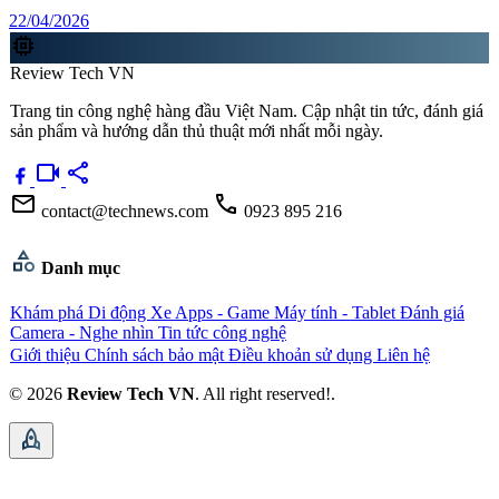
22/04/2026
memory
Review Tech VN
Trang tin công nghệ hàng đầu Việt Nam. Cập nhật tin tức, đánh giá
sản phẩm và hướng dẫn thủ thuật mới nhất mỗi ngày.
videocam
share
mail
call
contact@technews.com
0923 895 216
category
Danh mục
Khám phá
Di động
Xe
Apps - Game
Máy tính - Tablet
Đánh giá
Camera - Nghe nhìn
Tin tức công nghệ
Giới thiệu
Chính sách bảo mật
Điều khoản sử dụng
Liên hệ
© 2026
Review Tech VN
. All right reserved!.
rocket