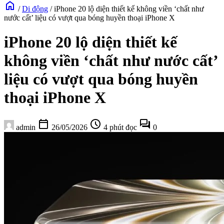
home
/
Di động
/
iPhone 20 lộ diện thiết kế không viền ‘chất như
nước cất’ liệu có vượt qua bóng huyền thoại iPhone X
iPhone 20 lộ diện thiết kế
không viền ‘chất như nước cất’
liệu có vượt qua bóng huyền
thoại iPhone X
calendar_today
schedule
forum
admin
26/05/2026
4 phút đọc
0