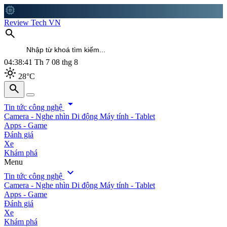
memory
Review Tech VN
search
04:38:43
Th 7 08 thg 8
light_mode
28°C
search
search
arrow_drop_down
Tin tức công nghệ
Camera - Nghe nhìn
Di động
Máy tính - Tablet
Apps - Game
Đánh giá
Xe
Khám phá
Menu
expand_more
Tin tức công nghệ
Camera - Nghe nhìn
Di động
Máy tính - Tablet
Apps - Game
Đánh giá
Xe
Khám phá