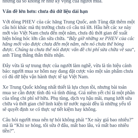
nhưng đa số không rẻ như kỳ vọng của người mua.
Vấn đề lớn hơn: chưa đủ dữ liệu dài hạn
Với dòng PHEV của các hãng Trung Quốc, anh Tùng đặt thêm một
câu hỏi khác mà thị trường chưa có câu trả lời. Hầu hết các xe này
mới vào Việt Nam chưa đến một năm, chưa đủ thời gian để xuất
hiện hỏng hóc lớn cần sửa chữa. “
Bây giờ những xe PHEV của các
hãng mới vào được chưa đến một năm, nên nó chưa thể hỏng
được. Chúng ta chưa thể nói được vấn đề chi phí sửa chữa về sau
“,
anh Tùng thẳng thắn thừa nhận.
Đây vừa là sự trung thực của người làm nghề, vừa là tín hiệu cảnh
báo: người mua xe hôm nay đang đặt cược vào một sản phẩm chưa
có đủ dữ liệu vận hành thực tế tại Việt Nam.
Xe Trung Quốc không nhất thiết là lựa chọn tồi, nhưng bài toán
mua xe cần được tính đủ và tính đúng. Giá niêm yết chỉ là một phần
của tổng chi phí sở hữu. Phụ tùng, dịch vụ hậu mãi, mạng lưới sửa
chữa và thời gian chờ linh kiện từ nước ngoài đều là những yếu tố
sẽ quyết định xe có thực sự tiết kiệm hay không.
Câu hỏi người mua nên tự hỏi không phải “Xe này giá bao nhiêu?”
mà là “Khi xe hỏng, tôi sửa ở đâu, mất bao lâu, và mất bao nhiêu
tiền?”.