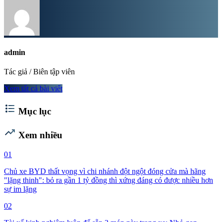
admin
Tác giả / Biên tập viên
Xem tất cả bài viết
format_list_bulleted
Mục lục
trending_up
Xem nhiều
01
Chủ xe BYD thất vọng vì chi nhánh đột ngột đóng cửa mà hãng
"lặng thinh": bỏ ra gần 1 tỷ đồng thì xứng đáng có được nhiều hơn
sự im lặng
02