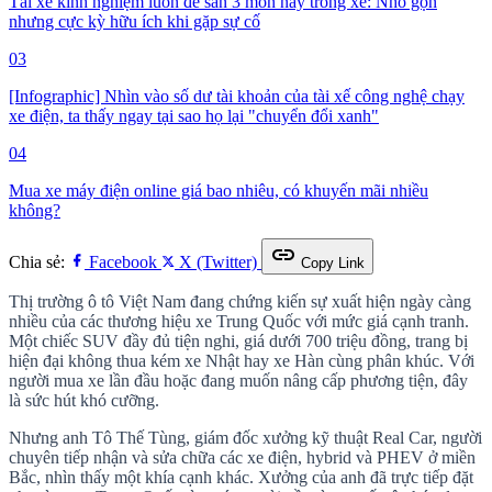
Tài xế kinh nghiệm luôn để sẵn 3 món này trong xe: Nhỏ gọn
nhưng cực kỳ hữu ích khi gặp sự cố
03
[Infographic] Nhìn vào số dư tài khoản của tài xế công nghệ chạy
xe điện, ta thấy ngay tại sao họ lại "chuyển đổi xanh"
04
Mua xe máy điện online giá bao nhiêu, có khuyến mãi nhiều
không?
link
Chia sẻ:
Facebook
X (Twitter)
Copy Link
Thị trường ô tô Việt Nam đang chứng kiến sự xuất hiện ngày càng
nhiều của các thương hiệu xe Trung Quốc với mức giá cạnh tranh.
Một chiếc SUV đầy đủ tiện nghi, giá dưới 700 triệu đồng, trang bị
hiện đại không thua kém xe Nhật hay xe Hàn cùng phân khúc. Với
người mua xe lần đầu hoặc đang muốn nâng cấp phương tiện, đây
là sức hút khó cưỡng.
Nhưng anh Tô Thế Tùng, giám đốc xưởng kỹ thuật Real Car, người
chuyên tiếp nhận và sửa chữa các xe điện, hybrid và PHEV ở miền
Bắc, nhìn thấy một khía cạnh khác. Xưởng của anh đã trực tiếp đặt