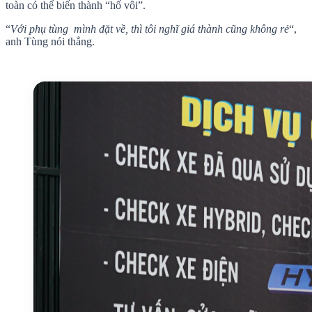
toàn có thể biến thành “hố vôi”.
“
Với phụ tùng mình đặt về, thì tôi nghĩ giá thành cũng không rẻ
“,
anh Tùng nói thẳng.