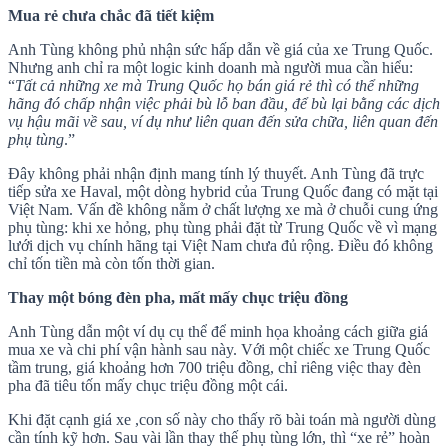
Mua rẻ chưa chắc đã tiết kiệm
Anh Tùng không phủ nhận sức hấp dẫn về giá của xe Trung Quốc.
Nhưng anh chỉ ra một logic kinh doanh mà người mua cần hiểu:
“
Tất cả những xe mà Trung Quốc họ bán giá rẻ thì có thể những
hãng đó chấp nhận việc phải bù lỗ ban đầu, để bù lại bằng các dịch
vụ hậu mãi về sau, ví dụ như liên quan đến sửa chữa, liên quan đến
phụ tùng
.”
Đây không phải nhận định mang tính lý thuyết. Anh Tùng đã trực
tiếp sửa xe Haval, một dòng hybrid của Trung Quốc đang có mặt tại
Việt Nam. Vấn đề không nằm ở chất lượng xe mà ở chuỗi cung ứng
phụ tùng: khi xe hỏng, phụ tùng phải đặt từ Trung Quốc về vì mạng
lưới dịch vụ chính hãng tại Việt Nam chưa đủ rộng. Điều đó không
chỉ tốn tiền mà còn tốn thời gian.
Thay một bóng đèn pha, mất mấy chục triệu đồng
Anh Tùng dẫn một ví dụ cụ thể để minh họa khoảng cách giữa giá
mua xe và chi phí vận hành sau này. Với một chiếc xe Trung Quốc
tầm trung, giá khoảng hơn 700 triệu đồng, chỉ riêng việc thay đèn
pha đã tiêu tốn mấy chục triệu đồng một cái.
Khi đặt cạnh giá xe ,con số này cho thấy rõ bài toán mà người dùng
cần tính kỹ hơn. Sau vài lần thay thế phụ tùng lớn, thì “xe rẻ” hoàn