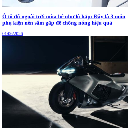
Ô tô đỗ ngoài trời mùa hè như lò hấp: Đây là 3 món
phụ kiện nên sắm gấp để chống nóng hiệu quả
01/06/2026