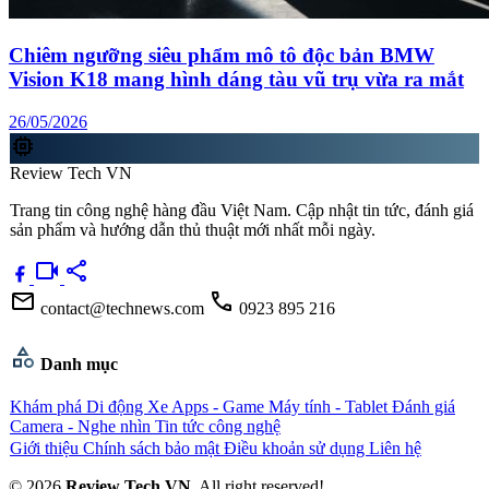
Chiêm ngưỡng siêu phẩm mô tô độc bản BMW
Vision K18 mang hình dáng tàu vũ trụ vừa ra mắt
26/05/2026
memory
Review Tech VN
Trang tin công nghệ hàng đầu Việt Nam. Cập nhật tin tức, đánh giá
sản phẩm và hướng dẫn thủ thuật mới nhất mỗi ngày.
videocam
share
mail
call
contact@technews.com
0923 895 216
category
Danh mục
Khám phá
Di động
Xe
Apps - Game
Máy tính - Tablet
Đánh giá
Camera - Nghe nhìn
Tin tức công nghệ
Giới thiệu
Chính sách bảo mật
Điều khoản sử dụng
Liên hệ
© 2026
Review Tech VN
. All right reserved!.