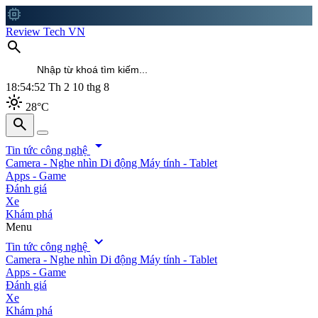
memory
Review Tech VN
search
18:54:54
Th 2 10 thg 8
light_mode
28°C
search
search
arrow_drop_down
Tin tức công nghệ
Camera - Nghe nhìn
Di động
Máy tính - Tablet
Apps - Game
Đánh giá
Xe
Khám phá
Menu
expand_more
Tin tức công nghệ
Camera - Nghe nhìn
Di động
Máy tính - Tablet
Apps - Game
Đánh giá
Xe
Khám phá