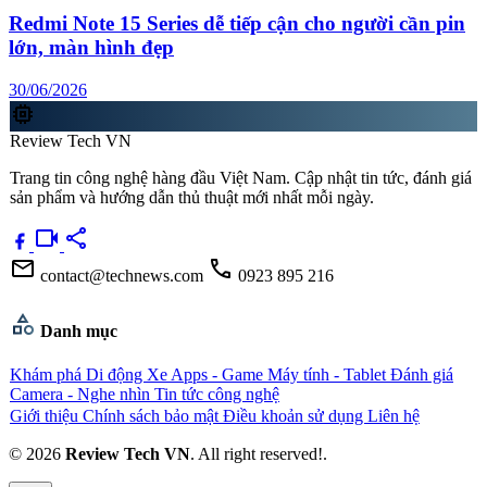
Redmi Note 15 Series dễ tiếp cận cho người cần pin
lớn, màn hình đẹp
30/06/2026
memory
Review Tech VN
Trang tin công nghệ hàng đầu Việt Nam. Cập nhật tin tức, đánh giá
sản phẩm và hướng dẫn thủ thuật mới nhất mỗi ngày.
videocam
share
mail
call
contact@technews.com
0923 895 216
category
Danh mục
Khám phá
Di động
Xe
Apps - Game
Máy tính - Tablet
Đánh giá
Camera - Nghe nhìn
Tin tức công nghệ
Giới thiệu
Chính sách bảo mật
Điều khoản sử dụng
Liên hệ
© 2026
Review Tech VN
. All right reserved!.