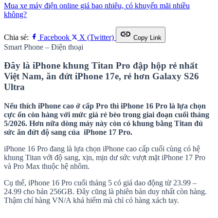
Mua xe máy điện online giá bao nhiêu, có khuyến mãi nhiều
không?
link
Chia sẻ:
Facebook
X (Twitter)
Copy Link
Smart Phone – Điện thoại
Đây là iPhone khung Titan Pro đập hộp rẻ nhất
Việt Nam, ăn đứt iPhone 17e, rẻ hơn Galaxy S26
Ultra
Nếu thích iPhone cao ở cấp Pro thì iPhone 16 Pro là lựa chọn
cực ổn còn hàng với mức giá rẻ bèo trong giai đoạn cuối tháng
5/2026. Hơn nữa dòng máy này còn có khung bằng Titan đủ
sức ăn đứt độ sang của iPhone 17 Pro.
iPhone 16 Pro đang là lựa chọn iPhone cao cấp cuối cùng có hệ
khung Titan với độ sang, xịn, mịn dư sức vượt mặt iPhone 17 Pro
và Pro Max thuộc hệ nhôm.
Cụ thể, iPhone 16 Pro cuối tháng 5 có giá dao động từ 23.99 –
24.99 cho bản 256GB. Đây cũng là phiên bản duy nhất còn hàng.
Thậm chí hàng VN/A khá hiếm mà chỉ có hàng xách tay.