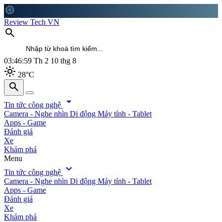
memory
Review Tech VN
search
03:47:00
Th 2 10 thg 8
light_mode
28°C
search
search
arrow_drop_down
Tin tức công nghệ
Camera - Nghe nhìn
Di động
Máy tính - Tablet
Apps - Game
Đánh giá
Xe
Khám phá
Menu
expand_more
Tin tức công nghệ
Camera - Nghe nhìn
Di động
Máy tính - Tablet
Apps - Game
Đánh giá
Xe
Khám phá