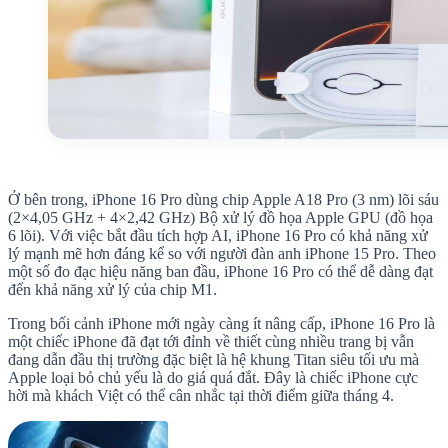
Ở bên trong, iPhone 16 Pro dùng chip Apple A18 Pro (3 nm) lõi sáu
(2×4,05 GHz + 4×2,42 GHz) Bộ xử lý đồ họa Apple GPU (đồ họa
6 lõi). Với việc bắt đầu tích hợp AI, iPhone 16 Pro có khả năng xử
lý mạnh mẽ hơn đáng kể so với người đàn anh iPhone 15 Pro. Theo
một số đo đạc hiệu năng ban đầu, iPhone 16 Pro có thể dễ dàng đạt
đến khả năng xử lý của chip M1.
Trong bối cảnh iPhone mới ngày càng ít nâng cấp, iPhone 16 Pro là
một chiếc iPhone đã đạt tới đỉnh về thiết cùng nhiều trang bị vẫn
đang dẫn đầu thị trường đặc biệt là hệ khung Titan siêu tối ưu mà
Apple loại bỏ chủ yếu là do giá quá đắt. Đây là chiếc iPhone cực
hời mà khách Việt có thể cân nhắc tại thời điểm giữa tháng 4.