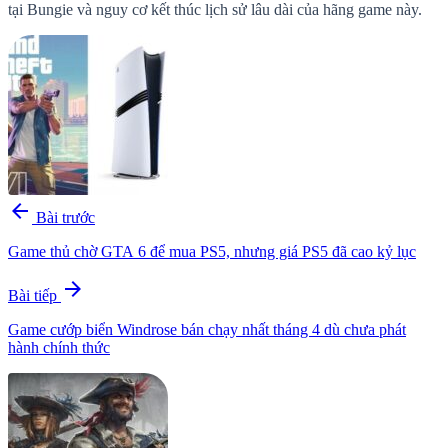
tại Bungie và nguy cơ kết thúc lịch sử lâu dài của hãng game này.
arrow_back
Bài trước
Game thủ chờ GTA 6 để mua PS5, nhưng giá PS5 đã cao kỷ lục
arrow_forward
Bài tiếp
Game cướp biển Windrose bán chạy nhất tháng 4 dù chưa phát
hành chính thức