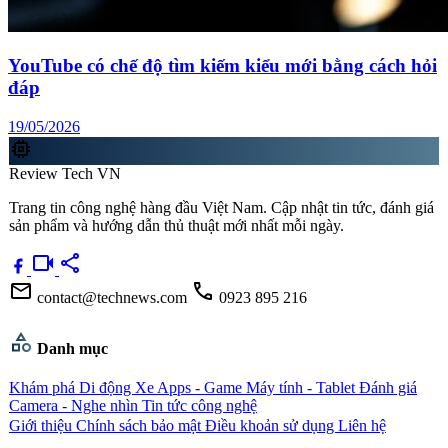
YouTube có chế độ tìm kiếm kiểu mới bằng cách hỏi
đáp
19/05/2026
memory
Review Tech VN
Trang tin công nghệ hàng đầu Việt Nam. Cập nhật tin tức, đánh giá
sản phẩm và hướng dẫn thủ thuật mới nhất mỗi ngày.
videocam
share
mail
call
contact@technews.com
0923 895 216
category
Danh mục
Khám phá
Di động
Xe
Apps - Game
Máy tính - Tablet
Đánh giá
Camera - Nghe nhìn
Tin tức công nghệ
Giới thiệu
Chính sách bảo mật
Điều khoản sử dụng
Liên hệ