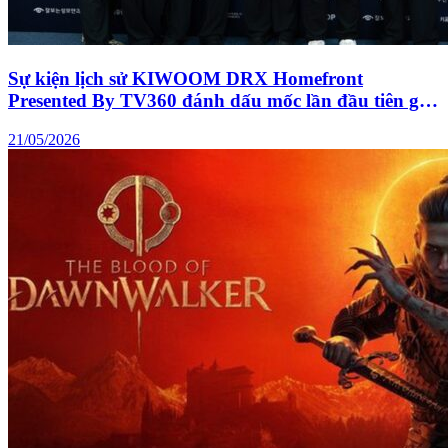
Sự kiện lịch sử KIWOOM DRX Homefront
Presented By TV360 đánh dấu mốc lần đầu tiên giải
đấu LCK “đổ bộ” Việt Nam
21/05/2026