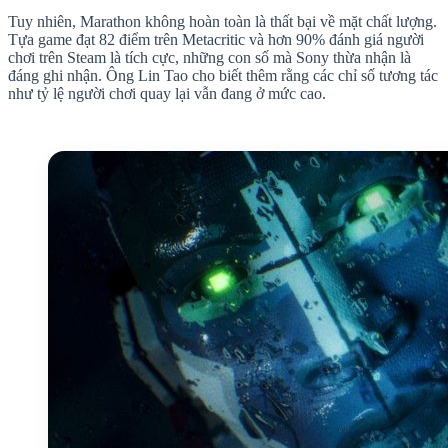
Tuy nhiên, Marathon không hoàn toàn là thất bại về mặt chất lượng.
Tựa game đạt 82 điểm trên Metacritic và hơn 90% đánh giá người
chơi trên Steam là tích cực, những con số mà Sony thừa nhận là
đáng ghi nhận. Ông Lin Tao cho biết thêm rằng các chỉ số tương tác
như tỷ lệ người chơi quay lại vẫn đang ở mức cao.