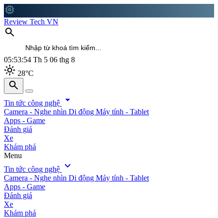
memory
Review Tech VN
search
05:53:56
Th 5 06 thg 8
light_mode
28°C
search
search
arrow_drop_down
Tin tức công nghệ
Camera - Nghe nhìn
Di động
Máy tính - Tablet
Apps - Game
Đánh giá
Xe
Khám phá
Menu
expand_more
Tin tức công nghệ
Camera - Nghe nhìn
Di động
Máy tính - Tablet
Apps - Game
Đánh giá
Xe
Khám phá