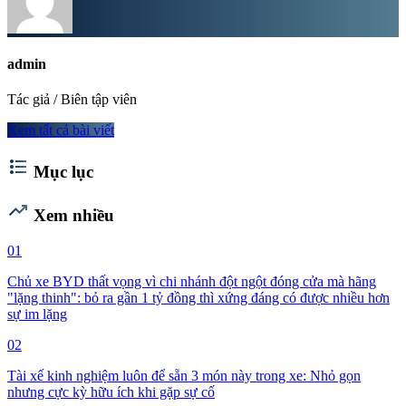
admin
Tác giả / Biên tập viên
Xem tất cả bài viết
format_list_bulleted
Mục lục
trending_up
Xem nhiều
01
Chủ xe BYD thất vọng vì chi nhánh đột ngột đóng cửa mà hãng
"lặng thinh": bỏ ra gần 1 tỷ đồng thì xứng đáng có được nhiều hơn
sự im lặng
02
Tài xế kinh nghiệm luôn để sẵn 3 món này trong xe: Nhỏ gọn
nhưng cực kỳ hữu ích khi gặp sự cố