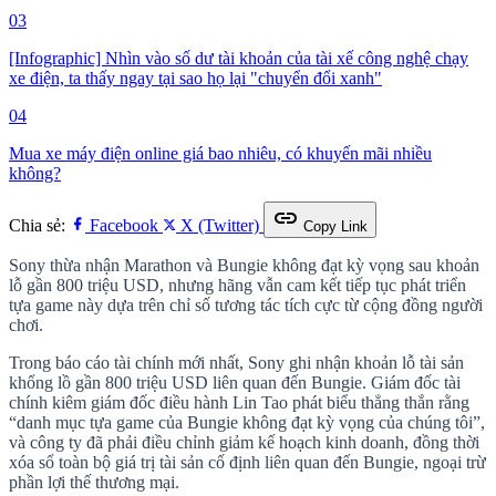
03
[Infographic] Nhìn vào số dư tài khoản của tài xế công nghệ chạy
xe điện, ta thấy ngay tại sao họ lại "chuyển đổi xanh"
04
Mua xe máy điện online giá bao nhiêu, có khuyến mãi nhiều
không?
link
Chia sẻ:
Facebook
X (Twitter)
Copy Link
Sony thừa nhận Marathon và Bungie không đạt kỳ vọng sau khoản
lỗ gần 800 triệu USD, nhưng hãng vẫn cam kết tiếp tục phát triển
tựa game này dựa trên chỉ số tương tác tích cực từ cộng đồng người
chơi.
Trong báo cáo tài chính mới nhất, Sony ghi nhận khoản lỗ tài sản
khổng lồ gần 800 triệu USD liên quan đến Bungie. Giám đốc tài
chính kiêm giám đốc điều hành Lin Tao phát biểu thẳng thắn rằng
“danh mục tựa game của Bungie không đạt kỳ vọng của chúng tôi”,
và công ty đã phải điều chỉnh giảm kế hoạch kinh doanh, đồng thời
xóa sổ toàn bộ giá trị tài sản cố định liên quan đến Bungie, ngoại trừ
phần lợi thế thương mại.