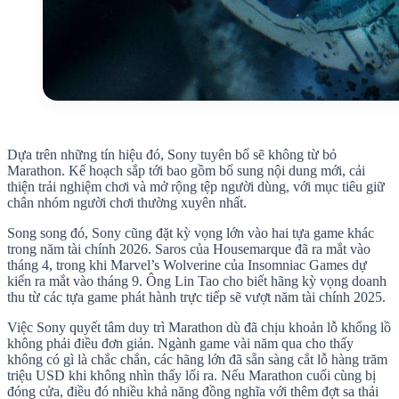
Dựa trên những tín hiệu đó, Sony tuyên bố sẽ không từ bỏ
Marathon. Kế hoạch sắp tới bao gồm bổ sung nội dung mới, cải
thiện trải nghiệm chơi và mở rộng tệp người dùng, với mục tiêu giữ
chân nhóm người chơi thường xuyên nhất.
Song song đó, Sony cũng đặt kỳ vọng lớn vào hai tựa game khác
trong năm tài chính 2026. Saros của Housemarque đã ra mắt vào
tháng 4, trong khi Marvel’s Wolverine của Insomniac Games dự
kiến ra mắt vào tháng 9. Ông Lin Tao cho biết hãng kỳ vọng doanh
thu từ các tựa game phát hành trực tiếp sẽ vượt năm tài chính 2025.
Việc Sony quyết tâm duy trì Marathon dù đã chịu khoản lỗ khổng lồ
không phải điều đơn giản. Ngành game vài năm qua cho thấy
không có gì là chắc chắn, các hãng lớn đã sẵn sàng cắt lỗ hàng trăm
triệu USD khi không nhìn thấy lối ra. Nếu Marathon cuối cùng bị
đóng cửa, điều đó nhiều khả năng đồng nghĩa với thêm đợt sa thải