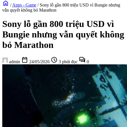
home
/
Apps - Game
/
Sony lỗ gần 800 triệu USD vì Bungie nhưng
vẫn quyết không bỏ Marathon
Sony lỗ gần 800 triệu USD vì
Bungie nhưng vẫn quyết không
bỏ Marathon
calendar_today
schedule
forum
admin
24/05/2026
3 phút đọc
0