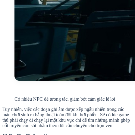
Có nhiều NPC để tương tác, giảm bớt cảm giác lẻ loi
Tuy nhiên, việc các đoạn ghi âm được xếp ngẫu nhiên trong các
màn chơi sinh ra bằng thuật toán đôi khi hơi phiền. Sẽ có lúc game
thủ phải chạy đi chạy lại một khu vực chỉ để tìm những mảnh ghép
cốt truyện còn sót nhằm theo dõi câu chuyện cho trọn vẹn.