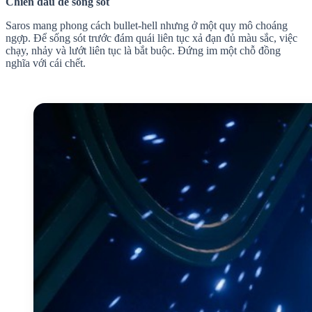
Chiến đấu để sống sót
Saros mang phong cách bullet-hell nhưng ở một quy mô choáng
ngợp. Để sống sót trước đám quái liên tục xả đạn đủ màu sắc, việc
chạy, nhảy và lướt liên tục là bắt buộc. Đứng im một chỗ đồng
nghĩa với cái chết.