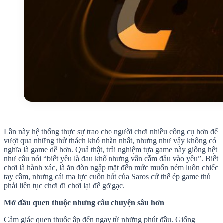
Lần này hệ thống thực sự trao cho người chơi nhiều công cụ hơn để
vượt qua những thử thách khó nhằn nhất, nhưng như vậy không có
nghĩa là game dễ hơn. Quả thật, trải nghiệm tựa game này giống hệt
như câu nói “biết yêu là đau khổ nhưng vẫn cắm đầu vào yêu”. Biết
chơi là hành xác, là ăn đòn ngập mặt đến mức muốn ném luôn chiếc
tay cầm, nhưng cái ma lực cuốn hút của Saros cứ thế ép game thủ
phải liên tục chơi đi chơi lại để gỡ gạc.
Mở đầu quen thuộc nhưng câu chuyện sâu hơn
Cảm giác quen thuộc ập đến ngay từ những phút đầu. Giống