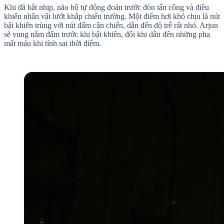
Khi đã bắt nhịp, não bộ tự động đoán trước đòn tấn công và điều
khiển nhân vật lướt khắp chiến trường. Một điểm hơi khó chịu là nút
bật khiên trùng với nút đấm cận chiến, dẫn đến độ trễ rất nhỏ. Arjun
sẽ vung nắm đấm trước khi bật khiên, đôi khi dẫn đến những pha
mất máu khi tính sai thời điểm.