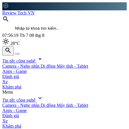
memory
Review Tech VN
search
07:56:21
Th 7 08 thg 8
light_mode
28°C
search
search
arrow_drop_down
Tin tức công nghệ
Camera - Nghe nhìn
Di động
Máy tính - Tablet
Apps - Game
Đánh giá
Xe
Khám phá
Menu
expand_more
Tin tức công nghệ
Camera - Nghe nhìn
Di động
Máy tính - Tablet
Apps - Game
Đánh giá
Xe
Khám phá