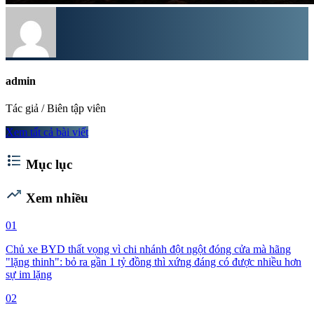
admin
Tác giả / Biên tập viên
Xem tất cả bài viết
format_list_bulleted
Mục lục
trending_up
Xem nhiều
01
Chủ xe BYD thất vọng vì chi nhánh đột ngột đóng cửa mà hãng
"lặng thinh": bỏ ra gần 1 tỷ đồng thì xứng đáng có được nhiều hơn
sự im lặng
02