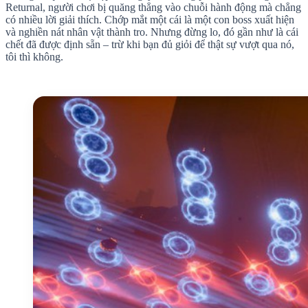
Returnal, người chơi bị quăng thẳng vào chuỗi hành động mà chẳng
có nhiều lời giải thích. Chớp mắt một cái là một con boss xuất hiện
và nghiền nát nhân vật thành tro. Nhưng đừng lo, đó gần như là cái
chết đã được định sẵn – trừ khi bạn đủ giỏi để thật sự vượt qua nó,
tôi thì không.