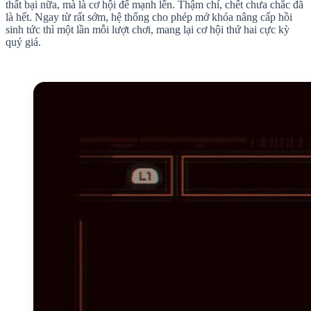
thất bại nữa, mà là cơ hội để mạnh lên. Thậm chí, chết chưa chắc đã
là hết. Ngay từ rất sớm, hệ thống cho phép mở khóa nâng cấp hồi
sinh tức thì một lần mỗi lượt chơi, mang lại cơ hội thứ hai cực kỳ
quý giá.