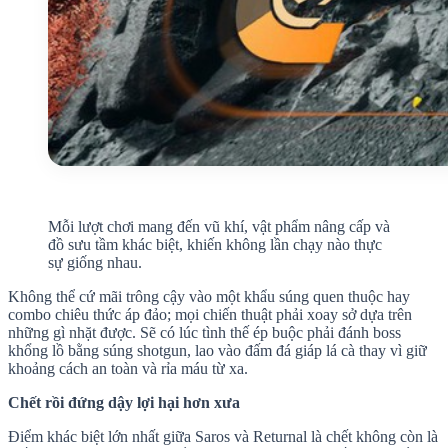
Mỗi lượt chơi mang đến vũ khí, vật phẩm nâng cấp và
đồ sưu tầm khác biệt, khiến không lần chạy nào thực
sự giống nhau.
Không thể cứ mãi trông cậy vào một khẩu súng quen thuộc hay
combo chiêu thức áp đảo; mọi chiến thuật phải xoay sở dựa trên
những gì nhặt được. Sẽ có lúc tình thế ép buộc phải đánh boss
khổng lồ bằng súng shotgun, lao vào đấm đá giáp lá cà thay vì giữ
khoảng cách an toàn và rỉa máu từ xa.
Chết rồi đứng dậy lợi hại hơn xưa
Điểm khác biệt lớn nhất giữa Saros và Returnal là chết không còn là