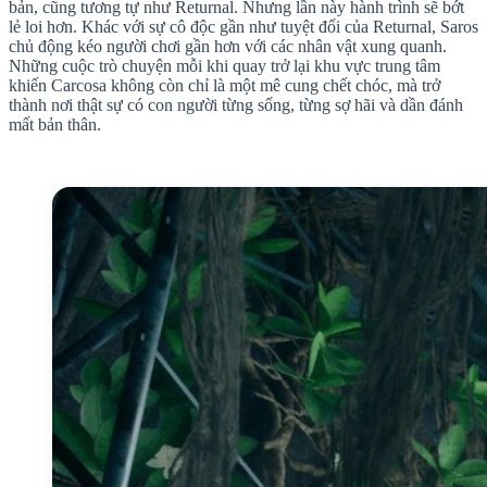
bản, cũng tương tự như Returnal. Nhưng lần này hành trình sẽ bớt
lẻ loi hơn. Khác với sự cô độc gần như tuyệt đối của Returnal, Saros
chủ động kéo người chơi gần hơn với các nhân vật xung quanh.
Những cuộc trò chuyện mỗi khi quay trở lại khu vực trung tâm
khiến Carcosa không còn chỉ là một mê cung chết chóc, mà trở
thành nơi thật sự có con người từng sống, từng sợ hãi và dần đánh
mất bản thân.