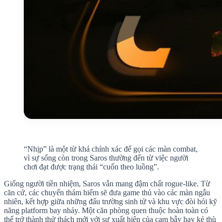
“Nhịp” là một từ khá chính xác để gọi các màn combat,
vì sự sống còn trong Saros thường đến từ việc người
chơi đạt được trạng thái “cuốn theo luồng”.
Giống người tiền nhiệm, Saros vẫn mang đậm chất rogue-like. Từ
căn cứ, các chuyến thám hiểm sẽ đưa game thủ vào các màn ngẫu
nhiên, kết hợp giữa những đấu trường sinh tử và khu vực đòi hỏi kỹ
năng platform bay nhảy. Một căn phòng quen thuộc hoàn toàn có
thể trở thành thử thách mới với sự xuất hiện của cạm bẫy hay kẻ thù