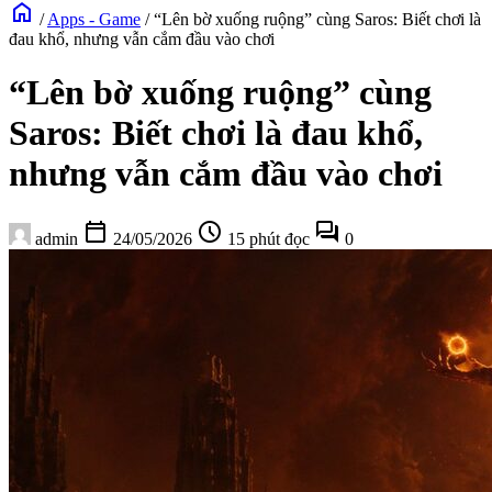
home
/
Apps - Game
/
“Lên bờ xuống ruộng” cùng Saros: Biết chơi là
đau khổ, nhưng vẫn cắm đầu vào chơi
“Lên bờ xuống ruộng” cùng
Saros: Biết chơi là đau khổ,
nhưng vẫn cắm đầu vào chơi
calendar_today
schedule
forum
admin
24/05/2026
15 phút đọc
0