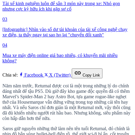
Tài xế kinh nghiệm luôn để sẵn 3 món này trong xe: Nhỏ gọn
nhưng cực kỳ hữu ích khi gặp sự cố
03
[Infographic] Nhìn vào số dư tài khoản của tài xế công nghệ chạy
xe điện, ta thấy ngay tại sao họ lại "chuyển đổi xanh"
04
Mua xe máy điện online giá bao nhiêu, có khuyến mãi nhiều
không?
link
Chia sẻ:
Facebook
X (Twitter)
Copy Link
Năm năm trước, Returnal được coi là một trong những lý do chính
đáng nhất để tậu PS5. Dù giờ đây kho game độc quyền đã có thêm
Marvel’s Spider-Man 2 hay Astro Bot, tựa game rogue-like nghẹt
thở của Housemarque vẫn đứng vững trong top những cái tên hay
nhất. Và nếu Saros chỉ đơn giản là một Returnal mới, vậy thôi cũng
đã đủ khiến nhiều người rút hầu bao. Nhưng không, siêu phẩm này
còn hấp dẫn hơn thế nữa.
Saros giữ nguyên những thứ làm nên tên tuổi Returnal, đó chính là
nhịp độ bắn súng bullet-hell điên rồ, thế giới sci-fi bí ẩn, cốt truyện