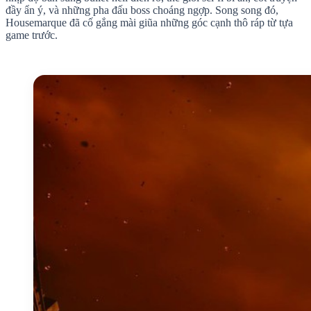
đầy ẩn ý, và những pha đấu boss choáng ngợp. Song song đó,
Housemarque đã cố gắng mài giũa những góc cạnh thô ráp từ tựa
game trước.