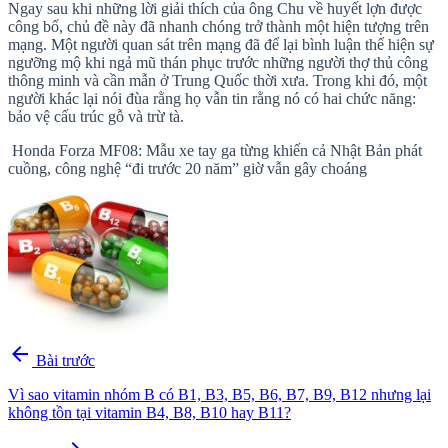
Ngay sau khi những lời giải thích của ông Chu về huyết lợn được
công bố, chủ đề này đã nhanh chóng trở thành một hiện tượng trên
mạng. Một người quan sát trên mạng đã để lại bình luận thể hiện sự
ngưỡng mộ khi ngả mũ thán phục trước những người thợ thủ công
thông minh và cần mẫn ở Trung Quốc thời xưa. Trong khi đó, một
người khác lại nói đùa rằng họ vẫn tin rằng nó có hai chức năng:
bảo vệ cấu trúc gỗ và trừ tà.
Honda Forza MF08: Mẫu xe tay ga từng khiến cả Nhật Bản phát
cuồng, công nghệ “đi trước 20 năm” giờ vẫn gây choáng
arrow_back
Bài trước
Vì sao vitamin nhóm B có B1, B3, B5, B6, B7, B9, B12 nhưng lại
không tồn tại vitamin B4, B8, B10 hay B11?