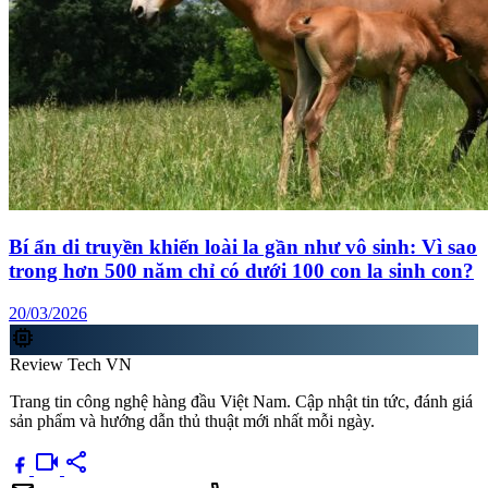
Bí ẩn di truyền khiến loài la gần như vô sinh: Vì sao
trong hơn 500 năm chỉ có dưới 100 con la sinh con?
20/03/2026
memory
Review Tech VN
Trang tin công nghệ hàng đầu Việt Nam. Cập nhật tin tức, đánh giá
sản phẩm và hướng dẫn thủ thuật mới nhất mỗi ngày.
videocam
share