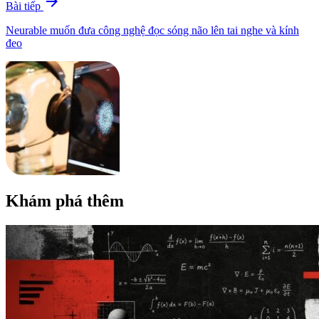
arrow_forward
Bài tiếp
Neurable muốn đưa công nghệ đọc sóng não lên tai nghe và kính
đeo
Khám phá thêm