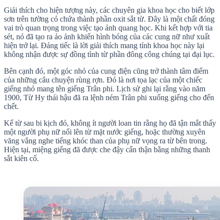
Giải thích cho hiện tượng này, các chuyên gia khoa học cho biết lớp
sơn trên tường có chứa thành phần oxit sắt từ. Đây là một chất đóng
vai trò quan trọng trong việc tạo ảnh quang học. Khi kết hợp với tia
sét, nó đã tạo ra ảo ảnh khiến hình bóng của các cung nữ như xuất
hiện trở lại. Đáng tiếc là lời giải thích mang tính khoa học này lại
không nhận được sự đồng tình từ phần đông công chúng tại đại lục.
Bên cạnh đó, một góc nhỏ của cung điện cũng trở thành tâm điểm
của những câu chuyện rùng rợn. Đó là nơi tọa lạc của một chiếc
giếng nhỏ mang tên giếng Trân phi. Lịch sử ghi lại rằng vào năm
1900, Từ Hy thái hậu đã ra lệnh ném Trân phi xuống giếng cho đến
chết.
Kể từ sau bi kịch đó, không ít người loan tin rằng họ đã tận mắt thấy
một người phụ nữ nổi lên từ mặt nước giếng, hoặc thường xuyên
văng vẳng nghe tiếng khóc than của phụ nữ vọng ra từ bên trong.
Hiện tại, miệng giếng đã được che đậy cẩn thận bằng những thanh
sắt kiên cố.