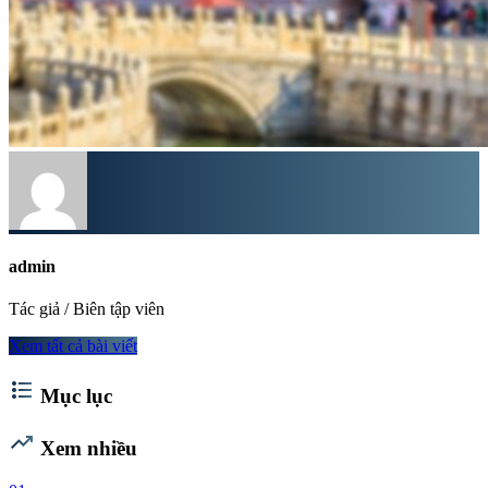
admin
Tác giả / Biên tập viên
Xem tất cả bài viết
format_list_bulleted
Mục lục
trending_up
Xem nhiều