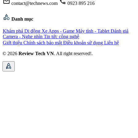
mail
call
contact@technews.com
0923 895 216
category
Danh mục
Khám phá
Di động
Xe
Apps - Game
Máy tính - Tablet
Đánh giá
Camera - Nghe nhìn
Tin tức công nghệ
Giới thiệu
Chính sách bảo mật
Điều khoản sử dụng
Liên hệ
© 2026
Review Tech VN
. All right reserved!.
rocket