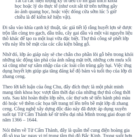
Tất cả các hiện tượng kỳ bí đều có lời giải thích khoa
học hoặc lý do thực tế (như oxit sắt từ trên tường gây
ảo ảnh quang học, hoặc việc đóng cửa sớm lúc 5 giờ
chiều là để kiểm kê hiện vật).
Đi sâu vào khía cạnh kỹ thuật, tác giả tiết lộ rằng huyết lợn sẽ được
trộn lẫn cùng tro gạch, dầu trẩu, cây gai dầu và một vài nguyên liệu
thô khác để tạo ra một loại vữa đặc biệt. Thợ thủ công sẽ phết lớp
vữa này lên bề mặt của các cấu kiện bằng gỗ.
Nhờ đó, lớp áo giáp này sẽ che chắn cho phần lõi gỗ bên trong khỏi
những tác động tàn phá của ánh nắng mặt trời, những cơn mưa xối
xả cũng như sự xâm nhập của các loài côn trùng gây hại. Việc ứng
dụng huyết lợn giúp gia tăng đáng kể độ bám và tuổi thọ của lớp di
zhang ceng.
Theo lời kết luận của ông Chu, đây đích thực là một phát minh
mang tính khoa học vượt tầm thời đại của những thợ thủ công thời
xưa. Sau khi hoàn thiện lớp nền, các thợ sơn sẽ tiến hành phủ màu
đỏ hoặc vẽ thêm các họa tiết trang trí lên trên bề mặt lớp di zhang
ceng. Công nghệ xây dựng độc đáo này đã được áp dụng xuyên
suốt tại Tử Cấm Thành kể từ triều đại nhà Minh trong giai đoạn từ
năm 1366 – 1644.
Nói thêm về Tử Cấm Thành, đây là quần thể cung điện hoàng gia
đồ sộ tọa lạc ngay vị trí trung tâm thủ đô Bắc Kinh. Trong suốt hơn