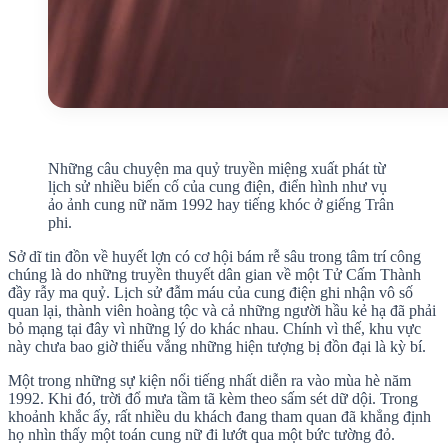
Những câu chuyện ma quỷ truyền miệng xuất phát từ
lịch sử nhiều biến cố của cung điện, điển hình như vụ
ảo ảnh cung nữ năm 1992 hay tiếng khóc ở giếng Trân
phi.
Sở dĩ tin đồn về huyết lợn có cơ hội bám rễ sâu trong tâm trí công
chúng là do những truyền thuyết dân gian về một Tử Cấm Thành
đầy rẫy ma quỷ. Lịch sử đẫm máu của cung điện ghi nhận vô số
quan lại, thành viên hoàng tộc và cả những người hầu kẻ hạ đã phải
bỏ mạng tại đây vì những lý do khác nhau. Chính vì thế, khu vực
này chưa bao giờ thiếu vắng những hiện tượng bị đồn đại là kỳ bí.
Một trong những sự kiện nổi tiếng nhất diễn ra vào mùa hè năm
1992. Khi đó, trời đổ mưa tầm tã kèm theo sấm sét dữ dội. Trong
khoảnh khắc ấy, rất nhiều du khách đang tham quan đã khẳng định
họ nhìn thấy một toán cung nữ đi lướt qua một bức tường đỏ.