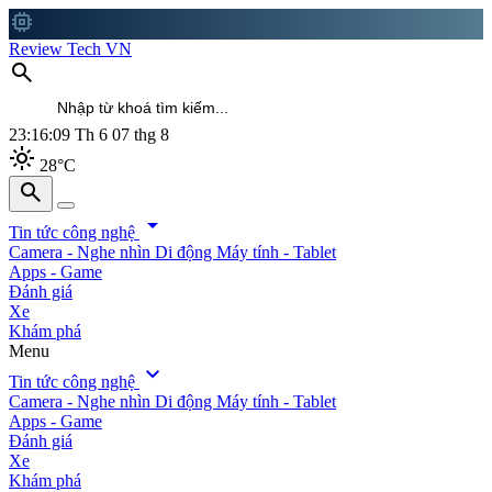
memory
Review Tech VN
search
23:16:11
Th 6 07 thg 8
light_mode
28°C
search
search
arrow_drop_down
Tin tức công nghệ
Camera - Nghe nhìn
Di động
Máy tính - Tablet
Apps - Game
Đánh giá
Xe
Khám phá
Menu
expand_more
Tin tức công nghệ
Camera - Nghe nhìn
Di động
Máy tính - Tablet
Apps - Game
Đánh giá
Xe
Khám phá