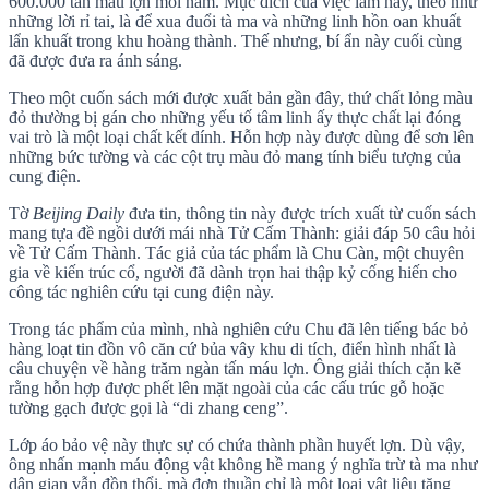
600.000 tấn máu lợn mỗi năm. Mục đích của việc làm này, theo như
những lời rỉ tai, là để xua đuổi tà ma và những linh hồn oan khuất
lẩn khuất trong khu hoàng thành. Thế nhưng, bí ẩn này cuối cùng
đã được đưa ra ánh sáng.
Theo một cuốn sách mới được xuất bản gần đây, thứ chất lỏng màu
đỏ thường bị gán cho những yếu tố tâm linh ấy thực chất lại đóng
vai trò là một loại chất kết dính. Hỗn hợp này được dùng để sơn lên
những bức tường và các cột trụ màu đỏ mang tính biểu tượng của
cung điện.
Tờ
Beijing Daily
đưa tin, thông tin này được trích xuất từ cuốn sách
mang tựa đề ngồi dưới mái nhà Tử Cấm Thành: giải đáp 50 câu hỏi
về Tử Cấm Thành. Tác giả của tác phẩm là Chu Càn, một chuyên
gia về kiến trúc cổ, người đã dành trọn hai thập kỷ cống hiến cho
công tác nghiên cứu tại cung điện này.
Trong tác phẩm của mình, nhà nghiên cứu Chu đã lên tiếng bác bỏ
hàng loạt tin đồn vô căn cứ bủa vây khu di tích, điển hình nhất là
câu chuyện về hàng trăm ngàn tấn máu lợn. Ông giải thích cặn kẽ
rằng hỗn hợp được phết lên mặt ngoài của các cấu trúc gỗ hoặc
tường gạch được gọi là “di zhang ceng”.
Lớp áo bảo vệ này thực sự có chứa thành phần huyết lợn. Dù vậy,
ông nhấn mạnh máu động vật không hề mang ý nghĩa trừ tà ma như
dân gian vẫn đồn thổi, mà đơn thuần chỉ là một loại vật liệu tăng