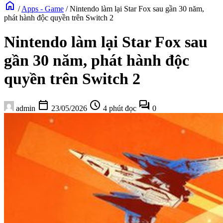
home
/
Apps - Game
/
Nintendo làm lại Star Fox sau gần 30 năm,
phát hành độc quyền trên Switch 2
Nintendo làm lại Star Fox sau
gần 30 năm, phát hành độc
quyền trên Switch 2
calendar_today
schedule
forum
admin
23/05/2026
4 phút đọc
0