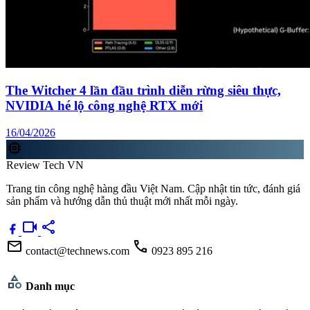
The Witcher 4 lần đầu trình diễn rừng siêu thực,
NVIDIA hé lộ công nghệ RTX mới
16/04/2026
memory
Review Tech VN
Trang tin công nghệ hàng đầu Việt Nam. Cập nhật tin tức, đánh giá
sản phẩm và hướng dẫn thủ thuật mới nhất mỗi ngày.
videocam
share
mail
call
contact@technews.com
0923 895 216
category
Danh mục