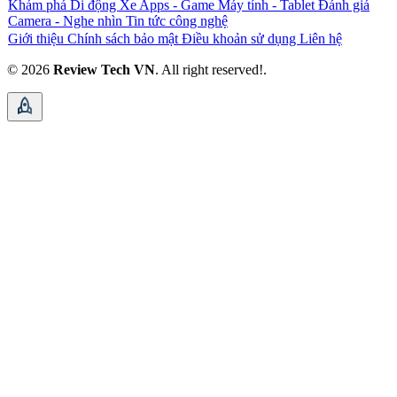
Khám phá
Di động
Xe
Apps - Game
Máy tính - Tablet
Đánh giá
Camera - Nghe nhìn
Tin tức công nghệ
Giới thiệu
Chính sách bảo mật
Điều khoản sử dụng
Liên hệ
© 2026
Review Tech VN
. All right reserved!.
rocket