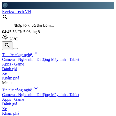
memory
Review Tech VN
search
04:45:54
Th 5 06 thg 8
light_mode
28°C
search
search
arrow_drop_down
Tin tức công nghệ
Camera - Nghe nhìn
Di động
Máy tính - Tablet
Apps - Game
Đánh giá
Xe
Khám phá
Menu
expand_more
Tin tức công nghệ
Camera - Nghe nhìn
Di động
Máy tính - Tablet
Apps - Game
Đánh giá
Xe
Khám phá