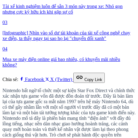
Tài xế kinh nghiệm luôn để sẵn 3 món này trong xe: Nhỏ gọn
nhưng cực kỳ hữu ích khi gặp sự cố
03
[Infographic] Nhìn vào số dư tài khoản của tài xế công nghệ chạy
xe điện, ta thấy ngay tại sao họ lại "chuyển đổi xanh"
04
Mua xe máy điện online giá bao nhiêu, có khuyến mãi nhiều
không?
link
Chia sẻ:
Facebook
X (Twitter)
Copy Link
Nintendo bất ngờ tổ chức một sự kiện Star Fox Direct và chính thức
xác nhận tựa game vốn đã được đồn đoán từ trước. Đây là bản làm
lại của tựa game gốc ra mắt năm 1997 trên hệ máy Nintendo 64, dù
có thể gây nhầm lẫn với một số người vì trước đây đã có một bản
làm lại và một bản tái tưởng tượng khác của tựa game kinh điển này.
Nintendo mô tả đây là phiên bản mang tính “điện ảnh” với đầy đủ
lồng tiếng, nhạc nền dàn nhạc giao hưởng hoành tráng, các cảnh
quay mới hoàn toàn và thiết kế nhân vật được làm lại theo phong
cách giống thú vật hơn. Trò chơi sẽ phát hành độc quyền trên