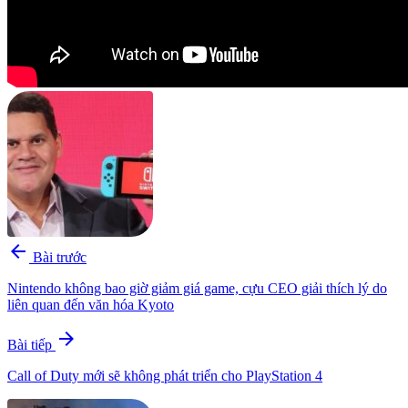
arrow_back
Bài trước
Nintendo không bao giờ giảm giá game, cựu CEO giải thích lý do
liên quan đến văn hóa Kyoto
arrow_forward
Bài tiếp
Call of Duty mới sẽ không phát triển cho PlayStation 4