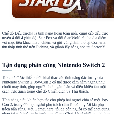
Chế độ Đấu trường là tính năng hoàn toàn mới, cung cấp đấu trực
tuyến 4 đối 4 giữa đội Star Fox và đội Star Wolf trên ba địa điểm
với mục tiêu khác nhau: chiếm và giữ vùng lãnh thổ tại Corneria,
thu thập tinh thể trên Fichina, và giành lấy hàng hóa tại Sector Y.
Tận dụng phần cứng Nintendo Switch 2
Trò chơi được thiết kế để khai thác các tính năng đặc trưng của
Nintendo Switch 2. Joy-Con 2 có thể được cầm nằm ngang như
chuột máy tính, giúp người chơi ngắm bắn và điều khiển tàu một
cách trực quan trong chế độ Chiến dịch và Thử thách.
Tính năng điều khiển hợp tác cho phép hai người chia sẻ một Joy-
Con 2, trong đó một người phụ trách cầm lái còn người kia phụ
trách bắn súng. Với GameShare, tối đa bốn người có thể chơi cùng
nhau tại chỗ hoặc trực tuyến qua GameChat, kể cả những ai không