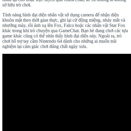
sở hữu trò chơi.
Tính năng hình đại diện nhân vật sử dụng camera để nhận diện
khuôn mặt theo thời gian thực, ghi lại cử động miệng, nháy mắt và
nhướng mày, rồi ánh xạ lên Fox, Falco hoặc các nhân vật Star Fox
khác trong khi trò chuyện qua GameChat. Bạn bè đang chơi các tựa
game khác cũng có thể nhìn thấy hình đại diện này. Ngoài ra, trò
chơi hỗ trợ tay cầm Nintendo 64 dành cho những ai muốn trải
nghiệm lại cảm giác chơi đúng chất ngày xưa.