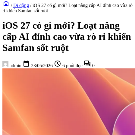
home
/
Di động
/
iOS 27 có gì mới? Loạt nâng cấp AI đỉnh cao vừa rò
rỉ khiến Samfan sốt ruột
iOS 27 có gì mới? Loạt nâng
cấp AI đỉnh cao vừa rò rỉ khiến
Samfan sốt ruột
calendar_today
schedule
forum
admin
23/05/2026
6 phút đọc
0