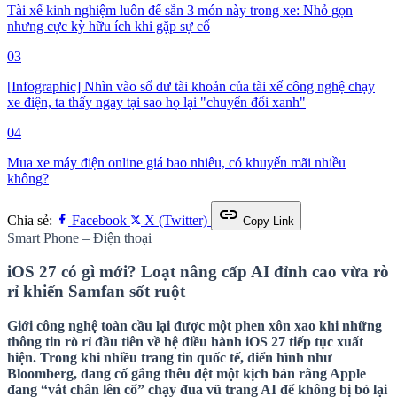
Tài xế kinh nghiệm luôn để sẵn 3 món này trong xe: Nhỏ gọn
nhưng cực kỳ hữu ích khi gặp sự cố
03
[Infographic] Nhìn vào số dư tài khoản của tài xế công nghệ chạy
xe điện, ta thấy ngay tại sao họ lại "chuyển đổi xanh"
04
Mua xe máy điện online giá bao nhiêu, có khuyến mãi nhiều
không?
link
Chia sẻ:
Facebook
X (Twitter)
Copy Link
Smart Phone – Điện thoại
iOS 27 có gì mới? Loạt nâng cấp AI đỉnh cao vừa rò
rỉ khiến Samfan sốt ruột
Giới công nghệ toàn cầu lại được một phen xôn xao khi những
thông tin rò rỉ đầu tiên về hệ điều hành iOS 27 tiếp tục xuất
hiện. Trong khi nhiều trang tin quốc tế, điển hình như
Bloomberg, đang cố gắng thêu dệt một kịch bản rằng Apple
đang “vắt chân lên cổ” chạy đua vũ trang AI để không bị bỏ lại