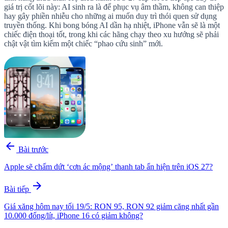
giá trị cốt lõi này: AI sinh ra là để phục vụ âm thầm, không can thiệp
hay gây phiền nhiễu cho những ai muốn duy trì thói quen sử dụng
truyền thống. Khi bong bóng AI dần hạ nhiệt, iPhone vẫn sẽ là một
chiếc điện thoại tốt, trong khi các hãng chạy theo xu hướng sẽ phải
chật vật tìm kiếm một chiếc “phao cứu sinh” mới.
arrow_back
Bài trước
Apple sẽ chấm dứt ‘cơn ác mộng’ thanh tab ẩn hiện trên iOS 27?
arrow_forward
Bài tiếp
Giá xăng hôm nay tối 19/5: RON 95, RON 92 giảm căng nhất gần
10.000 đống/lít, iPhone 16 có giảm không?