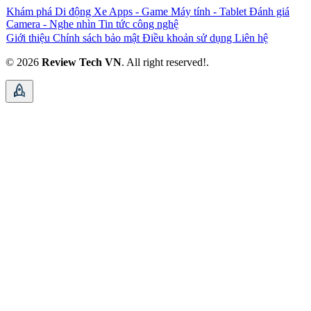
Khám phá
Di động
Xe
Apps - Game
Máy tính - Tablet
Đánh giá
Camera - Nghe nhìn
Tin tức công nghệ
Giới thiệu
Chính sách bảo mật
Điều khoản sử dụng
Liên hệ
© 2026
Review Tech VN
. All right reserved!.
rocket