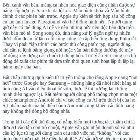
Bên cạnh văn bản, mảng cá nhân hóa giao diện cũng nhận được sự
nâng cấp hợp lý. Sau khi đã lột xác Màn hình khóa và Màn hình
chính ở các phiên bản trước, Apple dự kiến sẽ tích hợp sâu bộ công
cụ tạo ảnh Image Playground vào hệ thống hình nền. Người dùng
giờ đây có thể dùng AI để vẽ nên những bức nền độc bản dựa trên
văn bản mô tả. Song song đó, tính năng xử lý ngôn ngữ tự nhiên
được đồn đoán từ lâu cuối cùng cũng sẽ cập bến ứng dụng Phím tắt.
Thay vì phải “lập trình” các bước thủ công phức tạp, người dùng
chỉ cần ra lệnh bằng giọng nói hoặc văn bản thông thường để máy
tự động xây dựng các chuỗi tự động hóa. Trợ lý ảo Siri cũng sẽ chủ
động đề xuất các phím tắt dựa trên thói quen sinh hoạt lặp đi lặp lại
hàng ngày của bạn.
Bất chấp những định kiến từ truyền thông cho rằng Apple đang “hụt
hơi” trước Google hay Samsung – những hãng đã nhồi nhét hàng tá
tính năng AI vào điện thoại từ sớm, thực tế thị trường lại chứng
minh điều ngược lại. Rất hiếm người dùng phổ thông chọn mua một
chiếc smartphone Android chỉ vì các công cụ AI trên thiết bị của họ.
Sự phân mảnh của hệ điều hành Android cũng khiến các tính năng
này không thể đồng bộ đồng nhất.
Trong khi các đối thủ đang cố gắng biến mọi tương tác, thậm chí là
đưa AI vào tận con trỏ chuột, Apple vẫn ghi nhận doanh số và nhu
cầu kỷ lục từ người dùng toàn cầu nhờ việc nói “không” với các
tính năng thừa thãi. Hệ điều hành iOS 27 sắp tới sẽ tiếp tục duy trì