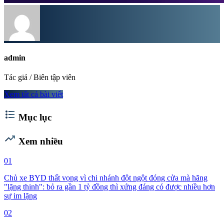
admin
Tác giả / Biên tập viên
Xem tất cả bài viết
format_list_bulleted
Mục lục
trending_up
Xem nhiều
01
Chủ xe BYD thất vọng vì chi nhánh đột ngột đóng cửa mà hãng
"lặng thinh": bỏ ra gần 1 tỷ đồng thì xứng đáng có được nhiều hơn
sự im lặng
02