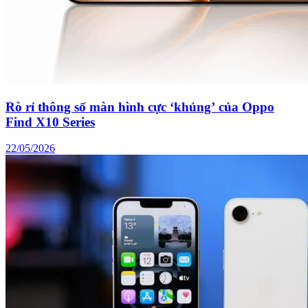
Rò rỉ thông số màn hình cực ‘khủng’ của Oppo
Find X10 Series
22/05/2026