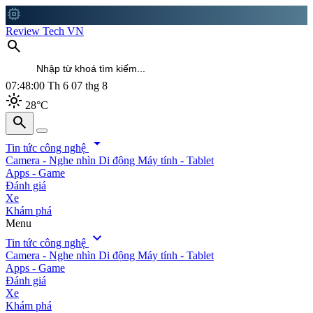
memory
Review Tech VN
search
07:48:02
Th 6 07 thg 8
light_mode
28°C
search
search
arrow_drop_down
Tin tức công nghệ
Camera - Nghe nhìn
Di động
Máy tính - Tablet
Apps - Game
Đánh giá
Xe
Khám phá
Menu
expand_more
Tin tức công nghệ
Camera - Nghe nhìn
Di động
Máy tính - Tablet
Apps - Game
Đánh giá
Xe
Khám phá