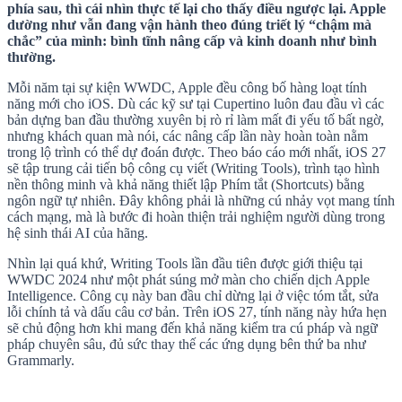
phía sau, thì cái nhìn thực tế lại cho thấy điều ngược lại. Apple
dường như vẫn đang vận hành theo đúng triết lý “chậm mà
chắc” của mình: bình tĩnh nâng cấp và kinh doanh như bình
thường.
Mỗi năm tại sự kiện WWDC, Apple đều công bố hàng loạt tính
năng mới cho iOS. Dù các kỹ sư tại Cupertino luôn đau đầu vì các
bản dựng ban đầu thường xuyên bị rò rỉ làm mất đi yếu tố bất ngờ,
nhưng khách quan mà nói, các nâng cấp lần này hoàn toàn nằm
trong lộ trình có thể dự đoán được. Theo báo cáo mới nhất, iOS 27
sẽ tập trung cải tiến bộ công cụ viết (Writing Tools), trình tạo hình
nền thông minh và khả năng thiết lập Phím tắt (Shortcuts) bằng
ngôn ngữ tự nhiên. Đây không phải là những cú nhảy vọt mang tính
cách mạng, mà là bước đi hoàn thiện trải nghiệm người dùng trong
hệ sinh thái AI của hãng.
Nhìn lại quá khứ, Writing Tools lần đầu tiên được giới thiệu tại
WWDC 2024 như một phát súng mở màn cho chiến dịch Apple
Intelligence. Công cụ này ban đầu chỉ dừng lại ở việc tóm tắt, sửa
lỗi chính tả và dấu câu cơ bản. Trên iOS 27, tính năng này hứa hẹn
sẽ chủ động hơn khi mang đến khả năng kiểm tra cú pháp và ngữ
pháp chuyên sâu, đủ sức thay thế các ứng dụng bên thứ ba như
Grammarly.