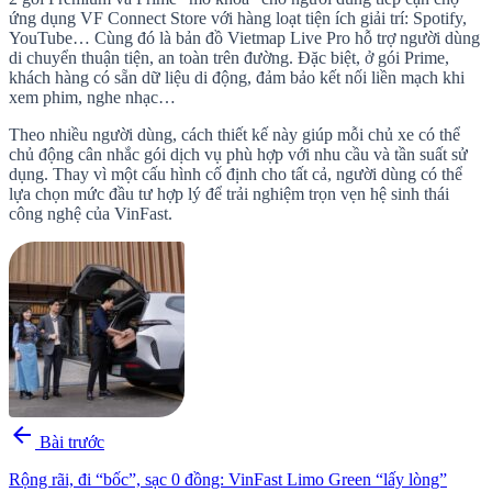
ứng dụng VF Connect Store với hàng loạt tiện ích giải trí: Spotify,
YouTube… Cùng đó là bản đồ Vietmap Live Pro hỗ trợ người dùng
di chuyển thuận tiện, an toàn trên đường. Đặc biệt, ở gói Prime,
khách hàng có sẵn dữ liệu di động, đảm bảo kết nối liền mạch khi
xem phim, nghe nhạc…
Theo nhiều người dùng, cách thiết kế này giúp mỗi chủ xe có thể
chủ động cân nhắc gói dịch vụ phù hợp với nhu cầu và tần suất sử
dụng. Thay vì một cấu hình cố định cho tất cả, người dùng có thể
lựa chọn mức đầu tư hợp lý để trải nghiệm trọn vẹn hệ sinh thái
công nghệ của VinFast.
arrow_back
Bài trước
Rộng rãi, đi “bốc”, sạc 0 đồng: VinFast Limo Green “lấy lòng”