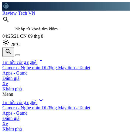
memory
Review Tech VN
search
04:25:22
CN 09 thg 8
light_mode
28°C
search
search
arrow_drop_down
Tin tức công nghệ
Camera - Nghe nhìn
Di động
Máy tính - Tablet
Apps - Game
Đánh giá
Xe
Khám phá
Menu
expand_more
Tin tức công nghệ
Camera - Nghe nhìn
Di động
Máy tính - Tablet
Apps - Game
Đánh giá
Xe
Khám phá