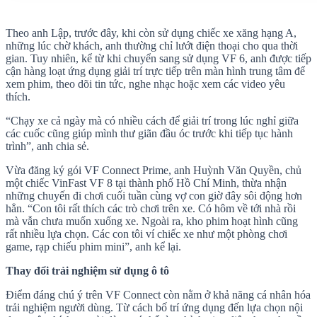
Theo anh Lập, trước đây, khi còn sử dụng chiếc xe xăng hạng A,
những lúc chờ khách, anh thường chỉ lướt điện thoại cho qua thời
gian. Tuy nhiên, kể từ khi chuyển sang sử dụng VF 6, anh được tiếp
cận hàng loạt ứng dụng giải trí trực tiếp trên màn hình trung tâm để
xem phim, theo dõi tin tức, nghe nhạc hoặc xem các video yêu
thích.
“Chạy xe cả ngày mà có nhiều cách để giải trí trong lúc nghỉ giữa
các cuốc cũng giúp mình thư giãn đầu óc trước khi tiếp tục hành
trình”, anh chia sẻ.
Vừa đăng ký gói VF Connect Prime, anh Huỳnh Văn Quyền, chủ
một chiếc VinFast VF 8 tại thành phố Hồ Chí Minh, thừa nhận
những chuyến đi chơi cuối tuần cùng vợ con giờ đây sôi động hơn
hẳn. “Con tôi rất thích các trò chơi trên xe. Có hôm về tới nhà rồi
mà vẫn chưa muốn xuống xe. Ngoài ra, kho phim hoạt hình cũng
rất nhiều lựa chọn. Các con tôi ví chiếc xe như một phòng chơi
game, rạp chiếu phim mini”, anh kể lại.
Thay đổi trải nghiệm sử dụng ô tô
Điểm đáng chú ý trên VF Connect còn nằm ở khả năng cá nhân hóa
trải nghiệm người dùng. Từ cách bố trí ứng dụng đến lựa chọn nội