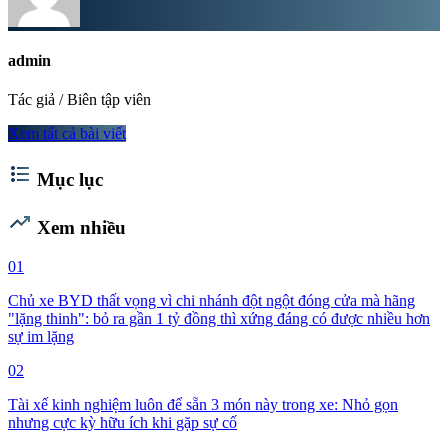
admin
Tác giả / Biên tập viên
Xem tất cả bài viết
format_list_bulleted
Mục lục
trending_up
Xem nhiều
01
Chủ xe BYD thất vọng vì chi nhánh đột ngột đóng cửa mà hãng
"lặng thinh": bỏ ra gần 1 tỷ đồng thì xứng đáng có được nhiều hơn
sự im lặng
02
Tài xế kinh nghiệm luôn để sẵn 3 món này trong xe: Nhỏ gọn
nhưng cực kỳ hữu ích khi gặp sự cố