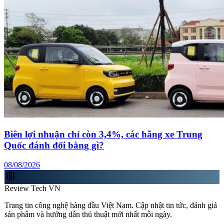
Biên lợi nhuận chỉ còn 3,4%, các hãng xe Trung
Quốc đánh đổi bằng gì?
08/08/2026
memory
Review Tech VN
Trang tin công nghệ hàng đầu Việt Nam. Cập nhật tin tức, đánh giá
sản phẩm và hướng dẫn thủ thuật mới nhất mỗi ngày.