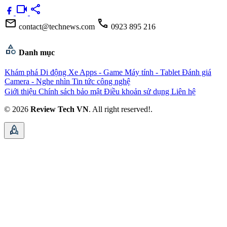
videocam
share
mail
call
contact@technews.com
0923 895 216
category
Danh mục
Khám phá
Di động
Xe
Apps - Game
Máy tính - Tablet
Đánh giá
Camera - Nghe nhìn
Tin tức công nghệ
Giới thiệu
Chính sách bảo mật
Điều khoản sử dụng
Liên hệ
© 2026
Review Tech VN
. All right reserved!.
rocket