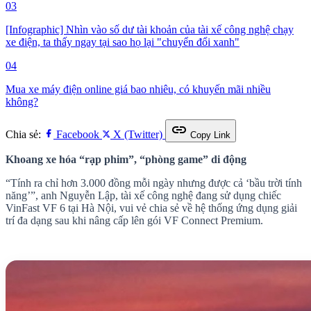
03
[Infographic] Nhìn vào số dư tài khoản của tài xế công nghệ chạy
xe điện, ta thấy ngay tại sao họ lại "chuyển đổi xanh"
04
Mua xe máy điện online giá bao nhiêu, có khuyến mãi nhiều
không?
link
Chia sẻ:
Facebook
X (Twitter)
Copy Link
Khoang xe hóa “rạp phim”, “phòng game” di động
“Tính ra chỉ hơn 3.000 đồng mỗi ngày nhưng được cả ‘bầu trời tính
năng’”, anh Nguyễn Lập, tài xế công nghệ đang sử dụng chiếc
VinFast VF 6 tại Hà Nội, vui vẻ chia sẻ về hệ thống ứng dụng giải
trí đa dạng sau khi nâng cấp lên gói VF Connect Premium.