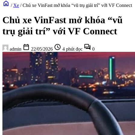
home
/
Xe
/
Chủ xe VinFast mở khóa “vũ trụ giải trí” với VF Connect
Chủ xe VinFast mở khóa “vũ
trụ giải trí” với VF Connect
calendar_today
schedule
forum
admin
22/05/2026
4 phút đọc
0