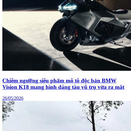
Chiêm ngưỡng siêu phẩm mô tô độc bản BMW
Vision K18 mang hình dáng tàu vũ trụ vừa ra mắt
26/05/2026