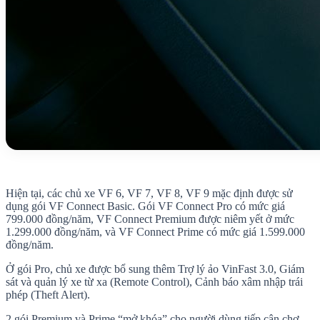
Hiện tại, các chủ xe VF 6, VF 7, VF 8, VF 9 mặc định được sử
dụng gói VF Connect Basic. Gói VF Connect Pro có mức giá
799.000 đồng/năm, VF Connect Premium được niêm yết ở mức
1.299.000 đồng/năm, và VF Connect Prime có mức giá 1.599.000
đồng/năm.
Ở gói Pro, chủ xe được bổ sung thêm Trợ lý ảo VinFast 3.0, Giám
sát và quản lý xe từ xa (Remote Control), Cảnh báo xâm nhập trái
phép (Theft Alert).
2 gói Premium và Prime “mở khóa” cho người dùng tiếp cận chợ