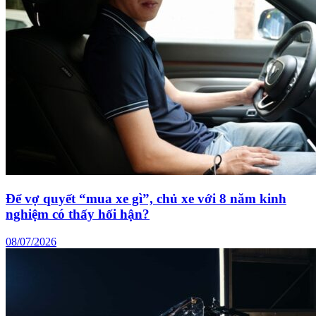
Để vợ quyết “mua xe gì”, chủ xe với 8 năm kinh
nghiệm có thấy hối hận?
08/07/2026