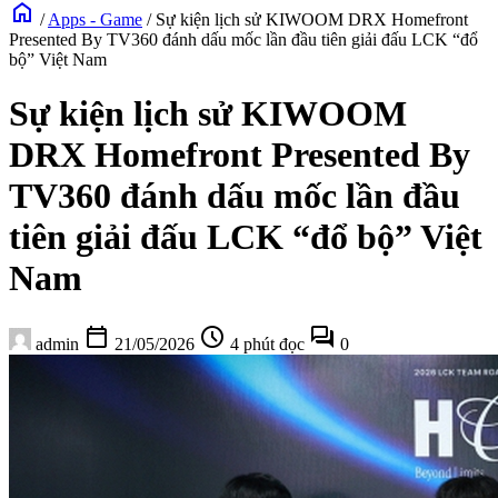
home
/
Apps - Game
/
Sự kiện lịch sử KIWOOM DRX Homefront
Presented By TV360 đánh dấu mốc lần đầu tiên giải đấu LCK “đổ
bộ” Việt Nam
Sự kiện lịch sử KIWOOM
DRX Homefront Presented By
TV360 đánh dấu mốc lần đầu
tiên giải đấu LCK “đổ bộ” Việt
Nam
calendar_today
schedule
forum
admin
21/05/2026
4 phút đọc
0