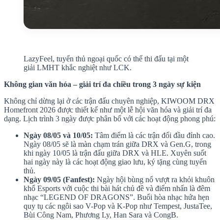
LazyFeel, tuyển thủ ngoại quốc có thể thi đấu tại một
giải LMHT khắc nghiệt như LCK.
Không gian văn hóa – giải trí đa chiều trong 3 ngày sự kiện
Không chỉ dừng lại ở các trận đấu chuyên nghiệp, KIWOOM DRX
Homefront 2026 được thiết kế như một lễ hội văn hóa và giải trí đa
dạng. Lịch trình 3 ngày được phân bổ với các hoạt động phong phú:
Ngày 08/05 và 10/05:
Tâm điểm là các trận đối đầu đỉnh cao.
Ngày 08/05 sẽ là màn chạm trán giữa DRX và Gen.G, trong
khi ngày 10/05 là trận đấu giữa DRX và HLE. Xuyên suốt
hai ngày này là các hoạt động giao lưu, ký tặng cùng tuyển
thủ.
Ngày 09/05 (Fanfest):
Ngày hội bùng nổ vượt ra khỏi khuôn
khổ Esports với cuộc thi bài hát chủ đề và điểm nhấn là đêm
nhạc “LEGEND OF DRAGONS”. Buổi hòa nhạc hứa hẹn
quy tụ các ngôi sao V-Pop và K-Pop như Tempest, JustaTee,
Bùi Công Nam, Phương Ly, Han Sara và CongB.