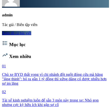
admin
Tác giả / Biên tập viên
Xem tất cả bài viết
format_list_bulleted
Mục lục
trending_up
Xem nhiều
01
Chủ xe BYD thất vọng vì chi nhánh đột ngột đóng cửa mà hãng
"lặng thinh": bỏ ra gần 1 tỷ đồng thì xứng đáng có được nhiều hơn
sự im lặng
02
Tài xế kinh nghiệm luôn để sẵn 3 món này trong xe: Nhỏ gọn
nhưng cực kỳ hữu ích khi gặp sự cố