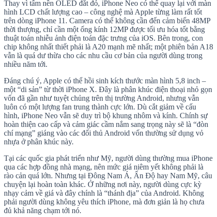
Thay vì tấm nền OLED đắt đỏ, iPhone Neo có thể quay lại với màn
hình LCD chất lượng cao – công nghệ mà Apple từng làm rất tốt
trên dòng iPhone 11. Camera có thể không cần đến cảm biến 48MP
thời thượng, chỉ cần một ống kính 12MP được tối ưu hóa tốt bằng
thuật toán nhiễu ảnh điện toán đặc trưng của iOS. Bên trong, con
chip không nhất thiết phải là A20 mạnh mẽ nhất; một phiên bản A18
vẫn là quá dư thừa cho các nhu cầu cơ bản của người dùng trong
nhiều năm tới.
Đáng chú ý, Apple có thể hồi sinh kích thước màn hình 5,8 inch –
một “di sản” từ thời iPhone X. Đây là phân khúc điện thoại nhỏ gọn
vốn đã gần như tuyệt chủng trên thị trường Android, nhưng vẫn
luôn có một lượng fan trung thành cực lớn. Dù cắt giảm về cấu
hình, iPhone Neo vẫn sẽ duy trì bộ khung nhôm và kính. Chính sự
hoàn thiện cao cấp và cảm giác cầm nắm sang trọng này sẽ là “đòn
chí mạng” giáng vào các đối thủ Android vốn thường sử dụng vỏ
nhựa ở phân khúc này.
Tại các quốc gia phát triển như Mỹ, người dùng thường mua iPhone
qua các hợp đồng nhà mạng, nên mức giá niêm yết không phải là
rào cản quá lớn. Nhưng tại Đông Nam Á, Ấn Độ hay Nam Mỹ, câu
chuyện lại hoàn toàn khác. Ở những nơi này, người dùng cực kỳ
nhạy cảm về giá và đây chính là “thánh địa” của Android. Không
phải người dùng không yêu thích iPhone, mà đơn giản là họ chưa
đủ khả năng chạm tới nó.