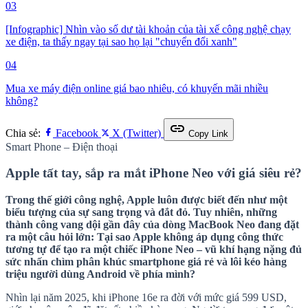
03
[Infographic] Nhìn vào số dư tài khoản của tài xế công nghệ chạy
xe điện, ta thấy ngay tại sao họ lại "chuyển đổi xanh"
04
Mua xe máy điện online giá bao nhiêu, có khuyến mãi nhiều
không?
link
Chia sẻ:
Facebook
X (Twitter)
Copy Link
Smart Phone – Điện thoại
Apple tất tay, sắp ra mắt iPhone Neo với giá siêu rẻ?
Trong thế giới công nghệ, Apple luôn được biết đến như một
biểu tượng của sự sang trọng và đắt đỏ. Tuy nhiên, những
thành công vang dội gần đây của dòng MacBook Neo đang đặt
ra một câu hỏi lớn: Tại sao Apple không áp dụng công thức
tương tự để tạo ra một chiếc iPhone Neo – vũ khí hạng nặng đủ
sức nhấn chìm phân khúc smartphone giá rẻ và lôi kéo hàng
triệu người dùng Android về phía mình?
Nhìn lại năm 2025, khi iPhone 16e ra đời với mức giá 599 USD,