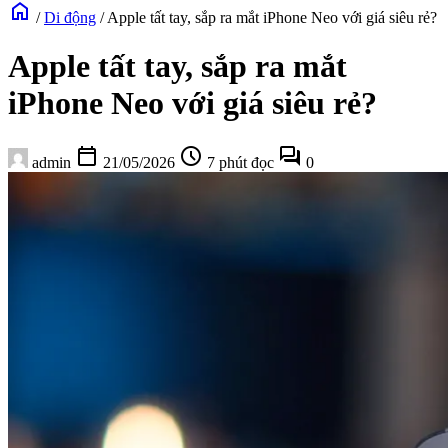
home
/
Di động
/
Apple tất tay, sắp ra mắt iPhone Neo với giá siêu rẻ?
Apple tất tay, sắp ra mắt
iPhone Neo với giá siêu rẻ?
calendar_today
schedule
forum
admin
21/05/2026
7 phút đọc
0