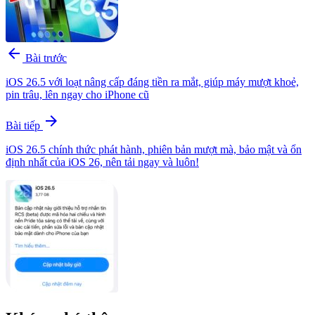
arrow_back
Bài trước
iOS 26.5 với loạt nâng cấp đáng tiền ra mắt, giúp máy mượt khoẻ,
pin trâu, lên ngay cho iPhone cũ
arrow_forward
Bài tiếp
iOS 26.5 chính thức phát hành, phiên bản mượt mà, bảo mật và ổn
định nhất của iOS 26, nên tải ngay và luôn!