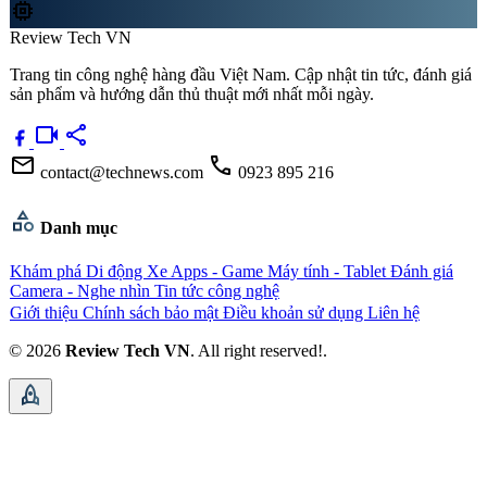
memory
Review Tech VN
Trang tin công nghệ hàng đầu Việt Nam. Cập nhật tin tức, đánh giá
sản phẩm và hướng dẫn thủ thuật mới nhất mỗi ngày.
videocam
share
mail
call
contact@technews.com
0923 895 216
category
Danh mục
Khám phá
Di động
Xe
Apps - Game
Máy tính - Tablet
Đánh giá
Camera - Nghe nhìn
Tin tức công nghệ
Giới thiệu
Chính sách bảo mật
Điều khoản sử dụng
Liên hệ
© 2026
Review Tech VN
. All right reserved!.
rocket