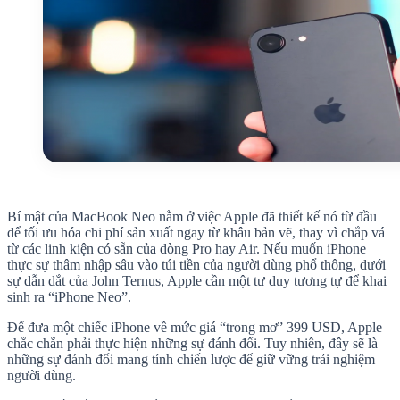
Bí mật của MacBook Neo nằm ở việc Apple đã thiết kế nó từ đầu
để tối ưu hóa chi phí sản xuất ngay từ khâu bản vẽ, thay vì chắp vá
từ các linh kiện có sẵn của dòng Pro hay Air. Nếu muốn iPhone
thực sự thâm nhập sâu vào túi tiền của người dùng phổ thông, dưới
sự dẫn dắt của John Ternus, Apple cần một tư duy tương tự để khai
sinh ra “iPhone Neo”.
Để đưa một chiếc iPhone về mức giá “trong mơ” 399 USD, Apple
chắc chắn phải thực hiện những sự đánh đổi. Tuy nhiên, đây sẽ là
những sự đánh đổi mang tính chiến lược để giữ vững trải nghiệm
người dùng.