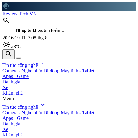
memory
Review Tech VN
search
20:16:21
Th 7 08 thg 8
light_mode
28°C
search
search
arrow_drop_down
Tin tức công nghệ
Camera - Nghe nhìn
Di động
Máy tính - Tablet
Apps - Game
Đánh giá
Xe
Khám phá
Menu
expand_more
Tin tức công nghệ
Camera - Nghe nhìn
Di động
Máy tính - Tablet
Apps - Game
Đánh giá
Xe
Khám phá