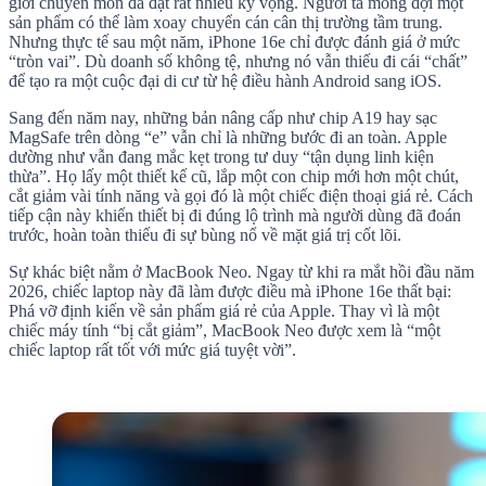
giới chuyên môn đã đặt rất nhiều kỳ vọng. Người ta mong đợi một
sản phẩm có thể làm xoay chuyển cán cân thị trường tầm trung.
Nhưng thực tế sau một năm, iPhone 16e chỉ được đánh giá ở mức
“tròn vai”. Dù doanh số không tệ, nhưng nó vẫn thiếu đi cái “chất”
để tạo ra một cuộc đại di cư từ hệ điều hành Android sang iOS.
Sang đến năm nay, những bản nâng cấp như chip A19 hay sạc
MagSafe trên dòng “e” vẫn chỉ là những bước đi an toàn. Apple
dường như vẫn đang mắc kẹt trong tư duy “tận dụng linh kiện
thừa”. Họ lấy một thiết kế cũ, lắp một con chip mới hơn một chút,
cắt giảm vài tính năng và gọi đó là một chiếc điện thoại giá rẻ. Cách
tiếp cận này khiến thiết bị đi đúng lộ trình mà người dùng đã đoán
trước, hoàn toàn thiếu đi sự bùng nổ về mặt giá trị cốt lõi.
Sự khác biệt nằm ở MacBook Neo. Ngay từ khi ra mắt hồi đầu năm
2026, chiếc laptop này đã làm được điều mà iPhone 16e thất bại:
Phá vỡ định kiến về sản phẩm giá rẻ của Apple. Thay vì là một
chiếc máy tính “bị cắt giảm”, MacBook Neo được xem là “một
chiếc laptop rất tốt với mức giá tuyệt vời”.