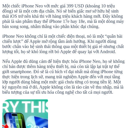
Một chiếc iPhone Neo với mức giá 399 USD (khoảng 10 triệu
đồng) sẽ là một cơn địa chấn. Nó sẽ biến giấc mơ sở hữu hệ sinh
thái iOS trở nên khả thi với hàng triệu khách hàng mới. Đây không
phải là sản phẩm thay thế iPhone 17e hay 18e, mà là một dòng máy
bán song song, nhắm thẳng vào phân khúc đại chúng.
iPhone Neo không chỉ là một chiếc điện thoại, nó là một “quân bài
chiến lược” để Apple mở rộng tầm ảnh hưởng. Khi người dùng
bước chân vào hệ sinh thái thông qua một thiết bị giá rẻ nhưng chất
lượng tốt, họ sẽ khó lòng rời bỏ Apple để quay lại với Android.
Nếu Apple đủ dũng cảm để hiện thực hóa iPhone Neo, họ sẽ không
chỉ bán được thêm hàng triệu thiết bị, mà còn tái lập lại trật tự thế
giới smartphone. Đó sẽ là cú hích vĩ đại nhất mà dòng iPhone từng
thực hiện trong lịch sử, mang trải nghiệm Apple đến với mọi tầng
lớp người dùng bằng một mức giá chưa từng có trong tiền lệ. Một
kỷ nguyên mà ở đó, Apple không còn là rào cản về thu nhập, mà là
biểu tượng của sự tối ưu hóa công nghệ cho tất cả mọi người.